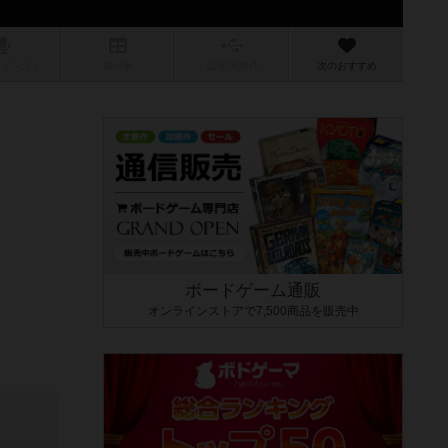
/インスト
掲示板
拡張/関連
作
次のおすすめ
ボードゲーム通販
オンラインストアで7,500商品を販売中