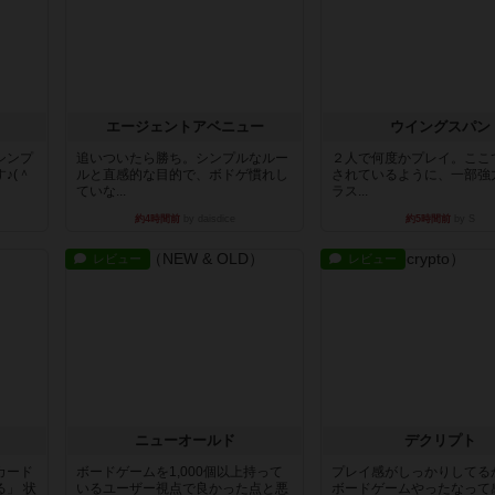
エージェントアベニュー
ウイングスパン
シンプ
追いついたら勝ち。シンプルなルー
２人で何度かプレイ。ここ
♪(＾
ルと直感的な目的で、ボドゲ慣れし
されているように、一部強
ていな...
ラス...
約4時間前
by daisdice
約5時間前
by S
レビュー
レビュー
ニューオールド
デクリプト
カード
ボードゲームを1,000個以上持って
プレイ感がしっかりしてる
」 状
いるユーザー視点で良かった点と悪
ボードゲームやったなって