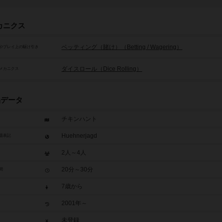
カニクス
ベッティング（賭け）（Betting / Wagering）
やプレイ上の駆け引き
ダイスロール（Dice Rolling）
メカニクス
品データ
チキンハント
Huehnerjagd
題表記
2人～4人
20分～30分
間
7歳から
2001年～
未登録