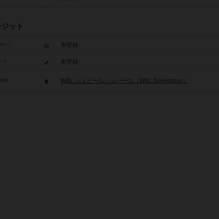
レジット
未登録
ザイン
未登録
ーク
W&L シュピールシュパース（W&L Spielspass）
/団体