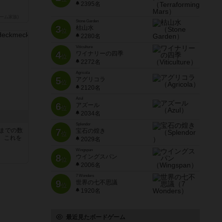
2395名
ーム家族)
Stone Garden
3
枯山水
位
2280名
Viticulture
4
ワイナリーの四季
位
2272名
Agricola
5
アグリコラ
位
2120名
Azul
6
アズール
位
2034名
Splendor
5までの数
7
宝石の煌き
位
。これを
2029名
Wingspan
8
ウイングスパン
位
2006名
7 Wonders
9
世界の七不思議
位
1920名
最近見たボードゲーム