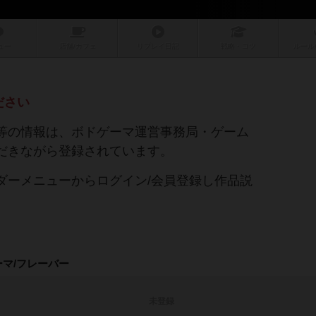
ュー
店舗/
カフェ
リプレイ
日記
戦略
・コツ
ルール
ださい
等の情報は、ボドゲーマ運営事務局・ゲーム
だきながら登録されています。
ダーメニューからログイン/会員登録し作品説
ーマ/フレーバー
未登録