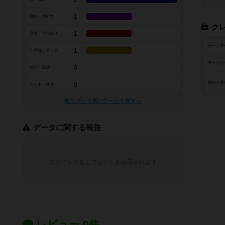
1
戦略・判断力
ク
1
交渉・立ち回り
ゲームデ
1
心理戦・ブラフ
アートワ
0
攻防・戦闘
関連企業
0
アート・外見
似たプレイ感のゲームを探す→
データに関する報告
ログインするとフォームが表示されます
レビュー 0件