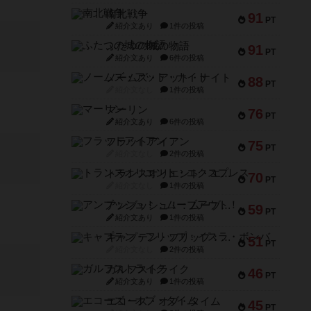
南北戦争
91
PT
紹介文あり
1件の投稿
ふたつの城の物語
91
PT
紹介文あり
6件の投稿
ノームズ・アット・ナイト
88
PT
紹介文なし
1件の投稿
マーリン
76
PT
紹介文あり
6件の投稿
フラットアイアン
75
PT
紹介文なし
2件の投稿
トランスオリエント・エクスプレス
70
PT
紹介文なし
1件の投稿
アンブッシュ！：ムーブアウト！
59
PT
紹介文あり
1件の投稿
キャプテン・フリップ：イスラ・ボンバ
51
PT
紹介文なし
2件の投稿
ガルフストライク
46
PT
紹介文あり
1件の投稿
エコーズ・オブ・タイム
45
PT