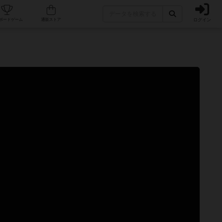
ログイン
カフェ/店舗
人気ボードゲーム
通販ストア