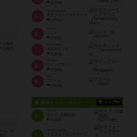
2378名
Terraforming Mars
5
テラフォーミングマーズ
位
2371名
6 nimmt!
6
ニムト
位
2202名
でも指摘
Carcassonne
力な鳥(カ
7
カルカソンヌ
位
2191名
Wingspan
8
ウイングスパン
位
2150名
Azul
9
アズール
位
1903名
興味ありランキング
トップ50
SCYTHE
1
サイズ -大鎌戦役-
位
2415名
から、超
Terraforming Mars
2
テラフォーミングマーズ
感じ。パ
位