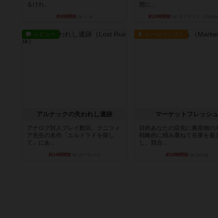
るけれ...
態に...
約9時間前
by くみ
約10時間前
by オグランド（Ogula
レビュー
ルール/インスト
アルナックの失われし遺跡
マーケットフレッシ
アナログ対人プレイ数回。クニツィ
目的あなたの店先に農産物の
ア先生の名作「エルドラドを探し
戦略的に積み重ねて在庫を最
て」にあ...
し、競合...
約14時間前
by おーちゃん
約18時間前
by jurong