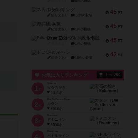
紹介文なし
8件の投稿
スカルキング
45
PT
紹介文あり
12件の投稿
海兵隊
45
PT
紹介文あり
1件の投稿
Bitter End ブタペスト救出作戦
45
PT
紹介文なし
1件の投稿
ドコジャン
42
PT
紹介文あり
10件の投稿
お気に入りランキング
トップ50
Splendor
1
宝石の煌き
位
4041名
Die Siedler von Catan
2
カタン
位
3616名
Dominion
3
ドミニオン
位
2530名
Battle Line
4
バトルライン
位