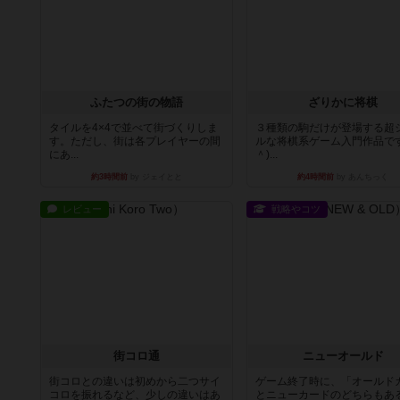
ふたつの街の物語
ざりかに将棋
タイルを4×4で並べて街づくりしま
３種類の駒だけが登場する超
す。ただし、街は各プレイヤーの間
ルな将棋系ゲーム入門作品です
にあ...
＾)...
約3時間前
by ジェイとと
約4時間前
by あんちっく
レビュー
戦略やコツ
街コロ通
ニューオールド
街コロとの違いは初めから二つサイ
ゲーム終了時に、「オールド
コロを振れるなど、少しの違いはあ
とニューカードのどちらもある