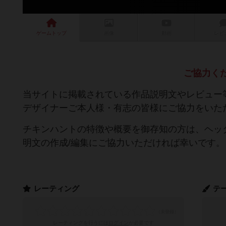
ゲーム
トップ
画像
動画
レビ
ご協力く
当サイトに掲載されている作品説明文やレビュー
デザイナーご本人様・有志の皆様にご協力をいた
チキンハントの特徴や概要を御存知の方は、ヘッ
明文の作成/編集にご協力いただければ幸いです。
レーティング
テ
レーティングを行うには
ログイン
が必要です