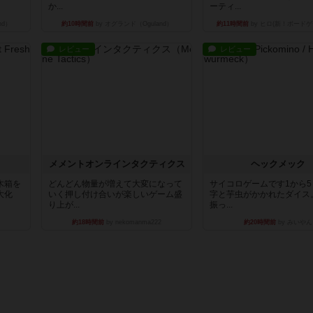
か...
ーティ...
nd）
約10時間前
by オグランド（Oguland）
約11時間前
by ヒロ(新！ボードゲ
レビュー
レビュー
ュ
メメントオンラインタクティクス
ヘックメック
木箱を
どんどん物量が増えて大変になって
サイコロゲームです1から
大化
いく押し付け合いが楽しいゲーム盛
字と芋虫がかかれたダイス
り上が...
振っ...
約18時間前
by nekomanma222
約20時間前
by みいやん