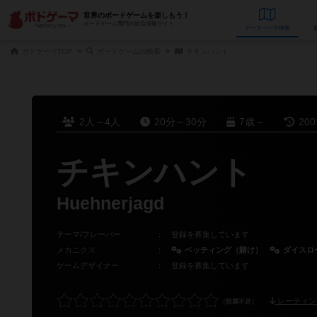
世界のボードゲームを楽しもう！
ボードゲーム専門の総合情報サイト
データベース
検
ボドゲーマTOP
ボードゲームの検索
チキンハント
2人～4人
20分～30分
7歳～
20
チキンハント
Huehnerjagd
テーマ/フレーバー
：
登録を募集しています
メカニクス
：
ベッティング（賭け）
ダイスロ
ゲームデザイナー
：
登録を募集しています
レーティン