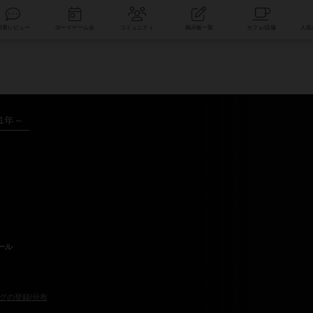
索
新着レビュー
ボードゲーム会
コミュニティ
掲示板一覧
01年～
ール
グの登録/分布