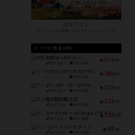
ボドファン
ボードゲームに特化したクラウドファンディング
アクセス数 急上昇中
無限まちがいさがし
574
PT
紹介文あり
2件の投稿
リワイルド：サウスアメリカ
389
PT
紹介文なし
2件の投稿
アンダー・ザ・テーブラー
378
PT
紹介文あり
1件の投稿
宵と暁の呪文書
133
PT
紹介文あり
8件の投稿
セミファイナル ～お前はまだ生きている～
103
PT
紹介文あり
1件の投稿
ワン・トゥ・ファイブ
97
PT
紹介文あり
1件の投稿