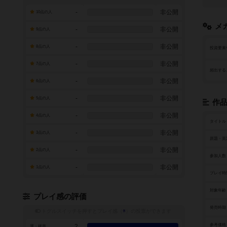
-
非公開
10点の人
メ
-
非公開
9点の人
-
非公開
8点の人
投資要素
-
非公開
7点の人
頻出する
-
非公開
6点の人
-
非公開
5点の人
作
-
非公開
4点の人
タイトル
-
非公開
3点の人
原題・英
-
非公開
2点の人
参加人数
-
非公開
1点の人
プレイ時
対象年齢
プレイ感の評価
発売時期
トグルスイッチを押すとプレイ感（
※
）の投票ができます
参考価格
2
運・確率