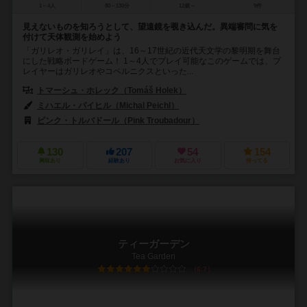
1～4人
80～130分
12歳～
9件
見えないものを知ろうとして、望遠鏡を覗き込んだ。異端審問に気を
付けて天体観測を始めよう
「ガリレオ・ガリレイ」は、16～17世紀の近代天文学の黎明期を舞台
にした戦略ボードゲーム！ 1～4人でプレイ可能なこのゲームでは、プ
レイヤーはガリレオやコペルニクスといった...
トマーシュ・ホレック（Tomáš Holek）
ミハエル・パイヒル（Michal Peichl）
ピンク・トルバドール（Pink Troubadour）
130
207
54
154
興味あり
経験あり
お気に入り
持ってる
ティーガーデン
Tea Garden
6.7