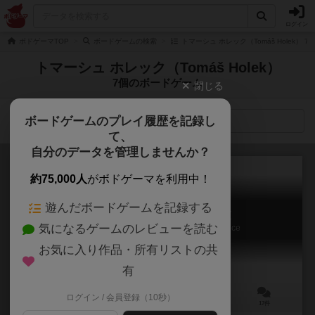
ログイン
ボドゲーマTOP
ボードゲームの検索
トマーシュ ホレック（Tomáš Holek） 
トマーシュ ホレック（Tomáš Holek）
7個のボードゲーム
閉じる
ボードゲームのプレイ履歴を記録し
検索メニュー
て、
自分のデータを管理しませんか？
約75,000人
がボドゲーマを利用中！
遊んだボードゲームを記録する
セティ：地球外知的生命体探査
気になるゲームのレビューを読む
SETI: Search for Extraterrestrial Intelligence
7.8
お気に入り作品・所有リストの共
有
ログイン / 会員登録（10秒）
1～4人
40～160分
14歳～
17件