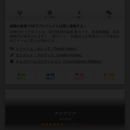
1～4人
40～160分
14歳～
2件
組織の参画でSETIプロジェクトは更に過熱する！
24年のビッグタイトル SETI待望の拡張 新カード、新異星種族、非対
称能力が追加されます！ ・新カード 40枚以上の新規カードが追加さ
れてゲームに彩りが加わりま...
トマーシュ・ホレック（Tomáš Holek）
オンドレイ・フルディナ（Ondřej Hrdina）
ジリ・クス（Jiří Kůs）
チェコゲームズエディション（Czech Games Edition）
クラニオ・クリ
66
96
33
155
興味あり
経験あり
お気に入り
持ってる
アクアリア
Aquaria
6.2