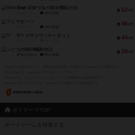
Bitter End ブタペスト救出作戦
52
PT
紹介文なし
1件の投稿
ラピード
46
PT
紹介文なし
1件の投稿
ザ・フラッフィー・ライト
44
PT
紹介文なし
0件の投稿
ふたつの城の物語
39
PT
紹介文あり
6件の投稿
※Apple、Apple のロゴ は、米国および他の国々で登録されたApple Inc.の商標です。
※App Store は、Apple Inc.のサービスマークです。
※Android は、グーグル インコーポレイテッドの商標または登録商標です。
※Google Play とそのロゴは、Google Inc.の商標または登録商標です。
ボドゲーマTOP
ボードゲームを検索する