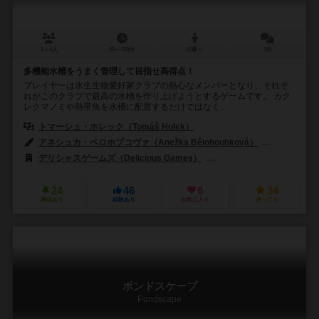
1～4人
45～120分
12歳～
1件
多機能水槽をうまく管理して目指せ高得点！
プレイヤーは水生生物愛好家クラブの熱心なメンバーとなり、それぞ
れがこのクラブで最高の水槽を作り上げようとするゲームです。 カク
レクマノミや熱帯魚を水槽に配置するだけではなく...
トマーシュ・ホレック（Tomáš Holek）
アネシュカ・ベロホブコヴァ（Anežka Bělohoubková）
ロマン・クハ
デリシャスゲームズ（Delicious Games）
アラキスゲームズ（Arraki
24
46
6
34
興味あり
経験あり
お気に入り
持ってる
ポンドスケープ
Pondscape