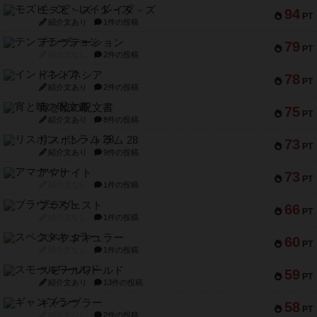
モズビ－ズ・レイダ－ズ
94
PT
紹介文あり
1件の投稿
テンプテーション
79
PT
紹介文なし
2件の投稿
インドネシア
78
PT
紹介文あり
2件の投稿
宵と暁の呪文書
75
PT
紹介文あり
8件の投稿
リスボン・トラム 28
73
PT
紹介文あり
9件の投稿
アマナイト
73
PT
紹介文なし
1件の投稿
ブラヴェスト
66
PT
紹介文なし
1件の投稿
スペクタキュラー
60
PT
紹介文なし
1件の投稿
スモールワールド
59
PT
紹介文あり
13件の投稿
ギャンブラー
58
PT
紹介文なし
2件の投稿