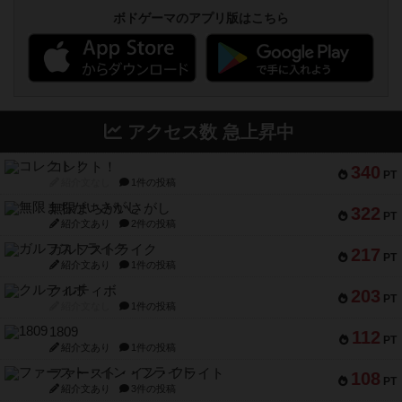
ボドゲーマのアプリ版はこちら
アクセス数 急上昇中
コレクト！
340
PT
紹介文なし
1件の投稿
無限まちがいさがし
322
PT
紹介文あり
2件の投稿
ガルフストライク
217
PT
紹介文あり
1件の投稿
クルティボ
203
PT
紹介文なし
1件の投稿
1809
112
PT
紹介文あり
1件の投稿
ファースト・イン・フライト
108
PT
紹介文あり
3件の投稿