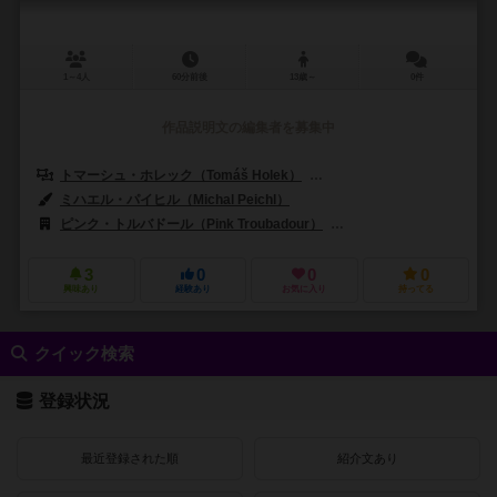
1～4人
60分前後
13歳～
0件
作品説明文の編集者を募集中
トマーシュ・ホレック（Tomáš Holek）
ミハル・ペイヒル（Michal P
ミハエル・パイヒル（Michal Peichl）
ピンク・トルバドール（Pink Troubadour）
キャプストーン・ゲームズ（
3
0
0
0
興味あり
経験あり
お気に入り
持ってる
クイック検索
登録状況
最近登録された順
紹介文あり