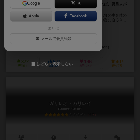
Google
X
探査機を惑星に着陸、恒星を調査し、データを解析すれば、異星人が
現れる！
探査船を打ち上げろ。惑星を周回し、地上を探査し、未知の生命体の
Apple
Facebook
痕跡を収集するのだ。異星人との出会いは、我々人類の謎に迫るきっ
かけにもなることだろう。 宇宙開発機構のリーダー...
または
トマーシュ・ホレック（Tomáš Holek）
メールで会員登録
オンドレイ・フルディナ（Ondřej Hrdina）
オト・カンデラ（Oto Ka
チェコゲームズエディション（Czech Games Edition）
クラニオ・クリ
372
501
196
407
しばらく表示しない
興味あり
経験あり
お気に入り
持ってる
ガリレオ・ガリレイ
Galileo Galilei
6.7