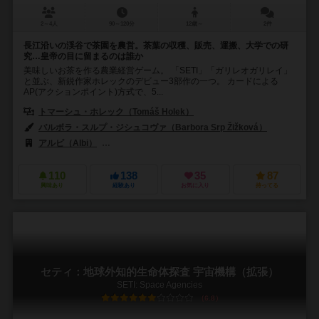
2～4人
90～120分
12歳～
2件
長江沿いの渓谷で茶園を農営。茶葉の収穫、販売、運搬、大学での研
究…皇帝の目に留まるのは誰か
美味しいお茶を作る農業経営ゲーム。 「SETI」「ガリレオガリレイ」
と並ぶ、新鋭作家ホレックのデビュー3部作の一つ。 カードによる
AP(アクションポイント)方式で、5...
トマーシュ・ホレック（Tomáš Holek）
バルボラ・スルプ・ジシュコヴァ（Barbora Srp Žižková）
アルビ（Albi）
キャプストーン・ゲームズ（Capstone Games）
110
138
35
87
興味あり
経験あり
お気に入り
持ってる
セティ：地球外知的生命体探査 宇宙機構（拡張）
SETI: Space Agencies
6.8