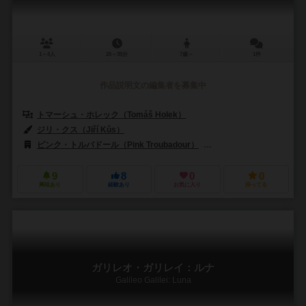
1～4人
20～35分
7歳～
1件
作品説明文の編集者を募集中
トマーシュ・ホレック（Tomáš Holek）
ジリ・クス（Jiří Kůs）
ピンク・トルバドール（Pink Troubadour）
キャプストーン・ゲームズ（
9
8
0
0
興味あり
経験あり
お気に入り
持ってる
ガリレオ・ガリレイ：ルナ
Galileo Galilei: Luna