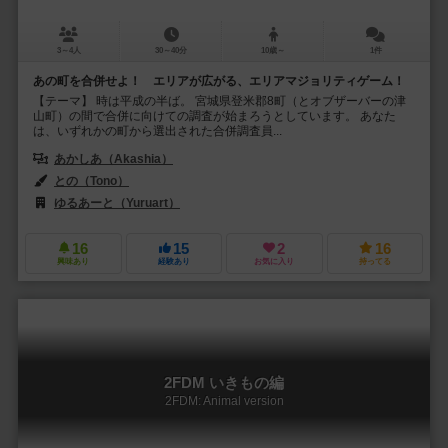
3～4人
30～40分
10歳～
1件
あの町を合併せよ！ エリアが広がる、エリアマジョリティゲーム！
【テーマ】 時は平成の半ば。 宮城県登米郡8町（とオブザーバーの津
山町）の間で合併に向けての調査が始まろうとしています。 あなた
は、いずれかの町から選出された合併調査員...
あかしあ（Akashia）
との（Tono）
ゆるあーと（Yuruart）
16
15
2
16
興味あり
経験あり
お気に入り
持ってる
2FDM いきもの編
2FDM: Animal version