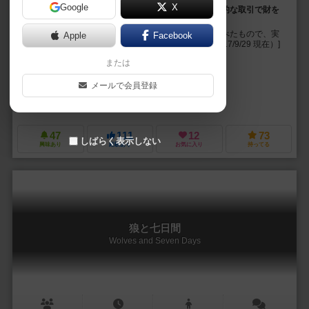
Google
X
「この国は、わしが育てた」 ハンザ商人となり戦略的な取引で財を
成す
[本ゲームの作者（@yutaka_88）が制作中の内容を述べたもので、実
Apple
Facebook
際頒布される作品では変更になる場合があります（2017/9/29 現在）]
【概要】 舞台は中...
または
ゆたか（yutaka）
メールで会員登録
こうちょう（koucho）
ゆるあーと（Yuruart）
47
111
12
73
しばらく表示しない
興味あり
経験あり
お気に入り
持ってる
狼と七日間
Wolves and Seven Days