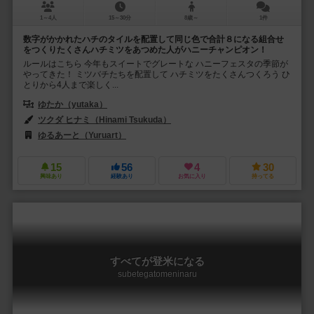
1～4人
15～30分
8歳～
1件
数字がかかれたハチのタイルを配置して同じ色で合計８になる組合せ
をつくりたくさんハチミツをあつめた人がハニーチャンピオン！
ルールはこちら 今年もスイートでグレートな ハニーフェスタの季節が
やってきた！ ミツバチたちを配置して ハチミツをたくさんつくろう ひ
とりから4人まで楽しく...
ゆたか（yutaka）
ツクダ ヒナミ（Hinami Tsukuda）
ゆるあーと（Yuruart）
15
56
4
30
興味あり
経験あり
お気に入り
持ってる
すべてが登米になる
subetegatomeninaru