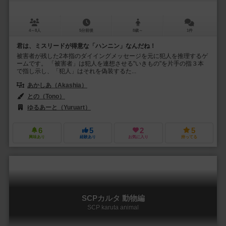
4～8人
5分前後
8歳～
1件
君は、ミスリードが得意な「ハンニン」なんだね！
被害者が残した2本指のダイイングメッセージを元に犯人を推理するゲ
ームです。 「被害者」は犯人を連想させる"いきもの"を片手の指３本
で指し示し、「犯人」はそれを偽装するた...
あかしあ（Akashia）
との（Tono）
ゆるあーと（Yuruart）
6
5
2
5
興味あり
経験あり
お気に入り
持ってる
SCPカルタ 動物編
SCP karuta animal