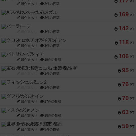
177
PT
紹介文あり
2件の投稿
AIスペース・パズル
169
PT
紹介文あり
2件の投稿
パーラ
142
PT
紹介文なし
3件の投稿
クロス・オブ・アイアン
118
PT
紹介文あり
3件の投稿
パトリツィア
106
PT
紹介文あり
19件の投稿
宝石の煌き：デュエル 偽造者
95
PT
紹介文なし
1件の投稿
フィッシェン2
76
PT
紹介文なし
1件の投稿
ダブルナイン
70
PT
紹介文あり
17件の投稿
マスクメン
63
PT
紹介文あり
16件の投稿
世界の七不思議：都市
59
PT
紹介文あり
3件の投稿