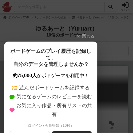
ログイン
ボドゲーマTOP
ボードゲームの検索
ゆるあーと（Yuruart） 10個のボードゲー
ゆるあーと（Yuruart）
10個のボードゲーム
閉じる
ボードゲームのプレイ履歴を記録し
検索メニュー
て、
自分のデータを管理しませんか？
約75,000人
がボドゲーマを利用中！
遊んだボードゲームを記録する
ハンザの女王
気になるゲームのレビューを読む
the Queen of the Hansa
6.0
お気に入り作品・所有リストの共
有
ログイン / 会員登録（10秒）
2～4人
45分前後
10歳～
6件