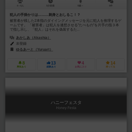
4～8人
5分前後
8歳～
0件
犯人の手掛かりは………刺身とおしるこ！？
被害者が残した2本指のダイイングメッセージを元に犯人を推理するゲ
ームです。 「被害者」は犯人を連想させる"たべもの"を片手の指３本
で指し示し、「犯人」はそれを偽装するた...
あかしあ（Akashia）
未登録
ゆるあーと（Yuruart）
8
13
4
14
興味あり
経験あり
お気に入り
持ってる
ハニーフェスタ
Honey Festa