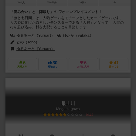
3～4人
15～20分
10歳～
1件
「読み合い」と「陣取り」の ワオ～ンプレイスメント！
「狼と七日間」は、人狼ゲームをモチーフとしたカードゲームです。
人の姿に化けた恐ろしいモンスターである「人狼」となって、 人間の
村を忍び込み、村を支配することを目指します...
ゆるあーと（Yuruart）
ゆたか（yutaka）
との（Tono）
ゆるあーと（Yuruart）
6
30
6
41
興味あり
経験あり
お気に入り
持ってる
最上川
Mogami-gawa
6.1