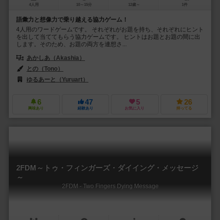
4人用
10～15分
12歳～
1件
語彙力と想像力で乗り越える協力ゲーム！
4人用のワードゲームです。 それぞれがお題を持ち、それぞれにヒント
を出して当ててもらう協力ゲームです。 ヒントはお題とお題の間に出
します。そのため、お題の両方を連想さ...
あかしあ（Akashia）
との（Tono）
ゆるあーと（Yuruart）
6
47
5
26
興味あり
経験あり
お気に入り
持ってる
2FDM～トゥ・フィンガーズ・ダイイング・メッセージ
～
2FDM - Two Fingers Dying Message