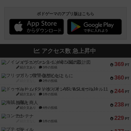
ボドゲーマのアプリ版はこちら
アクセス数 急上昇中
ノイシュヴァンシュタイン城の設計図
369
PT
紹介文あり
3件の投稿
フリップ７：復讐心とともに
360
PT
紹介文なし
2件の投稿
ドゥームド・バタリオンズ：ASLモジュール11
244
PT
紹介文あり
1件の投稿
海賊と商人
238
PT
紹介文あり
4件の投稿
コンテナ
229
PT
紹介文なし
1件の投稿
プティル