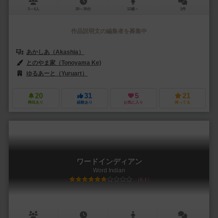
3～4人
20～30分
12歳～
1件
作品説明文の編集者を募集中
あかしあ（Akashia）
とのやま家（Tonoyama Ke)
ゆるあーと（Yuruart）
20
31
5
21
興味あり
経験あり
お気に入り
持ってる
ワードインディアン
Word Indian
6.1