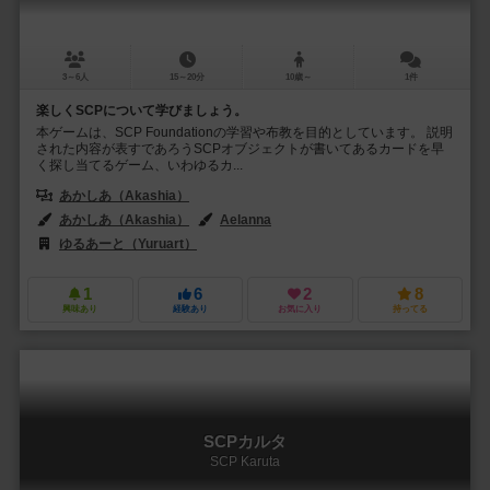
3～6人
15～20分
10歳～
1件
楽しくSCPについて学びましょう。
本ゲームは、SCP Foundationの学習や布教を目的としています。 説明
された内容が表すであろうSCPオブジェクトが書いてあるカードを早
く探し当てるゲーム、いわゆるカ...
あかしあ（Akashia）
あかしあ（Akashia）
Aelanna
ゆるあーと（Yuruart）
1
6
2
8
興味あり
経験あり
お気に入り
持ってる
SCPカルタ
SCP Karuta