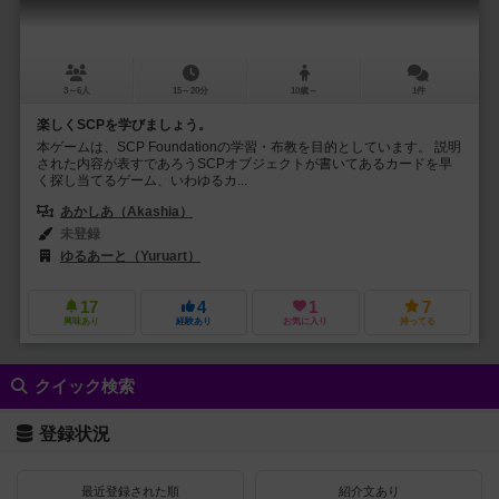
3～6人
15～20分
10歳～
1件
楽しくSCPを学びましょう。
本ゲームは、SCP Foundationの学習・布教を目的としています。 説明
された内容が表すであろうSCPオブジェクトが書いてあるカードを早
く探し当てるゲーム、いわゆるカ...
あかしあ（Akashia）
未登録
ゆるあーと（Yuruart）
17
4
1
7
興味あり
経験あり
お気に入り
持ってる
クイック検索
登録状況
最近登録された順
紹介文あり