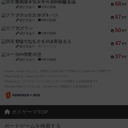
異世界ギルドマスターズ総集編
58
PT
紹介文あり
1件の投稿
クラッシュオクトパス
57
PT
紹介文あり
8件の投稿
カブラン
50
PT
紹介文あり
1件の投稿
師走でなくともメイドは走る
47
PT
紹介文あり
0件の投稿
ヨークの市壁
37
PT
紹介文あり
6件の投稿
※Apple、Apple のロゴ は、米国および他の国々で登録されたApple Inc.の商標です。
※App Store は、Apple Inc.のサービスマークです。
※Android は、グーグル インコーポレイテッドの商標または登録商標です。
※Google Play とそのロゴは、Google Inc.の商標または登録商標です。
ボドゲーマTOP
ボードゲームを検索する