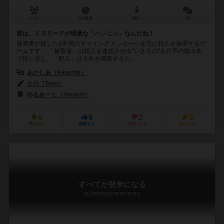
4～8人
5分前後
8歳～
1件
君は、ミスリードが得意な「ハンニン」なんだね！
被害者が残した2本指のダイイングメッセージを元に犯人を推理するゲ
ームです。 「被害者」は犯人を連想させる"いきもの"を片手の指３本
で指し示し、「犯人」はそれを偽装するた...
あかしあ（Akashia）
との（Tono）
ゆるあーと（Yuruart）
6
5
2
5
興味あり
経験あり
お気に入り
持ってる
すべてが登米になる
subetegatomeninaru