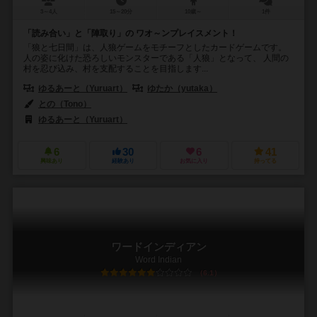
3～4人
15～20分
10歳～
1件
「読み合い」と「陣取り」の ワオ～ンプレイスメント！
「狼と七日間」は、人狼ゲームをモチーフとしたカードゲームです。
人の姿に化けた恐ろしいモンスターである「人狼」となって、 人間の
村を忍び込み、村を支配することを目指します...
ゆるあーと（Yuruart）
ゆたか（yutaka）
との（Tono）
ゆるあーと（Yuruart）
6
30
6
41
興味あり
経験あり
お気に入り
持ってる
ワードインディアン
Word Indian
6.1