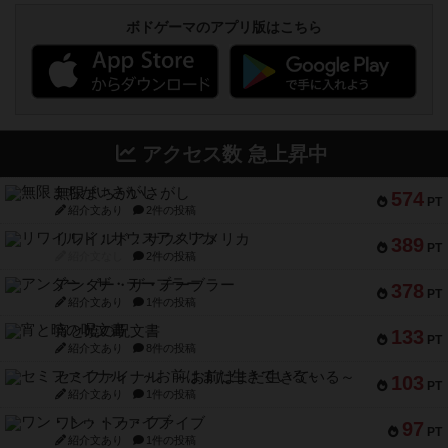
ボドゲーマのアプリ版はこちら
アクセス数 急上昇中
無限まちがいさがし
574
PT
紹介文あり
2件の投稿
リワイルド：サウスアメリカ
389
PT
紹介文なし
2件の投稿
アンダー・ザ・テーブラー
378
PT
紹介文あり
1件の投稿
宵と暁の呪文書
133
PT
紹介文あり
8件の投稿
セミファイナル ～お前はまだ生きている～
103
PT
紹介文あり
1件の投稿
ワン・トゥ・ファイブ
97
PT
紹介文あり
1件の投稿