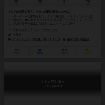
－
－
ー
0件
あなたの惑星を救う、本当の時間の預言のゲーム
ボード・ゲームの形態をした「１３の月の暦」（ドリームスペル暦）
の学習教材。1999年に製作された日本語版「テレクトノン」キット
は、銀河の贈り物基金に寄せられたカンパなどで制作...
ホゼ＆ロイディーン・アグエイアス
未登録
テレクトノン日本語版・制作スタッフ
銀河の贈り物基金
パン・ジ
2
0
0
1
興味あり
経験あり
お気に入り
持ってる
トトノワセタイ
Totonowasetai