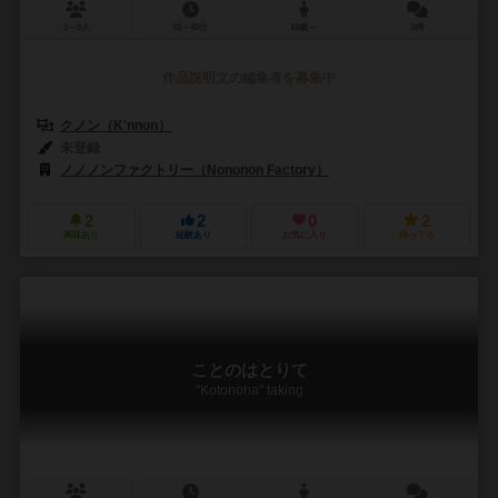
3～8人
15～40分
10歳～
0件
作品説明文の編集者を募集中
クノン（K'nnon）
未登録
ノノノンファクトリー（Nononon Factory）
2
2
0
2
興味あり
経験あり
お気に入り
持ってる
ことのはとりて
"Kotonoha" taking