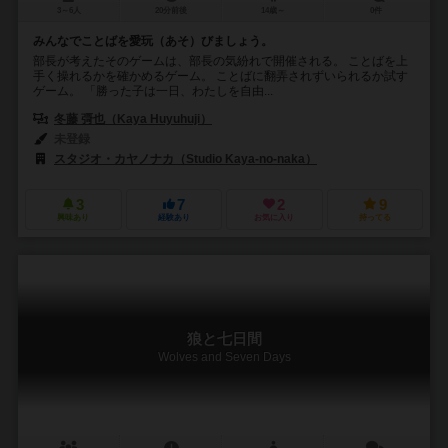
3～6人
20分前後
14歳～
0件
みんなでことばを愛玩（あそ）びましょう。
部長が考えたそのゲームは、部長の気紛れで開催される。 ことばを上
手く操れるかを確かめるゲーム。 ことばに翻弄されずいられるか試す
ゲーム。 「勝った子は一日、わたしを自由...
冬藤 彁也（Kaya Huyuhuji）
未登録
スタジオ・カヤノナカ（Studio Kaya-no-naka）
3
7
2
9
興味あり
経験あり
お気に入り
持ってる
狼と七日間
Wolves and Seven Days