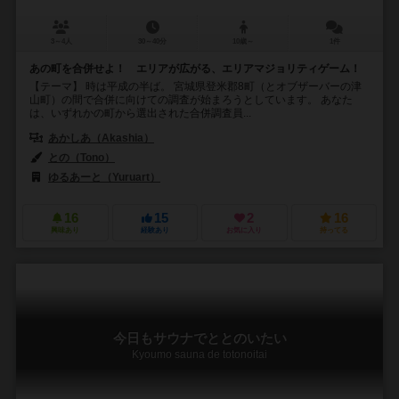
3～4人
30～40分
10歳～
1件
あの町を合併せよ！ エリアが広がる、エリアマジョリティゲーム！
【テーマ】 時は平成の半ば。 宮城県登米郡8町（とオブザーバーの津
山町）の間で合併に向けての調査が始まろうとしています。 あなた
は、いずれかの町から選出された合併調査員...
あかしあ（Akashia）
との（Tono）
ゆるあーと（Yuruart）
16
15
2
16
興味あり
経験あり
お気に入り
持ってる
今日もサウナでととのいたい
Kyoumo sauna de totonoitai