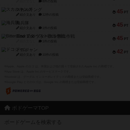
紹介文なし
8件の投稿
スカルキング
45
PT
紹介文あり
12件の投稿
海兵隊
45
PT
紹介文あり
1件の投稿
Bitter End ブタペスト救出作戦
45
PT
紹介文なし
1件の投稿
ドコジャン
42
PT
紹介文あり
10件の投稿
※Apple、Apple のロゴ は、米国および他の国々で登録されたApple Inc.の商標です。
※App Store は、Apple Inc.のサービスマークです。
※Android は、グーグル インコーポレイテッドの商標または登録商標です。
※Google Play とそのロゴは、Google Inc.の商標または登録商標です。
ボドゲーマTOP
ボードゲームを検索する