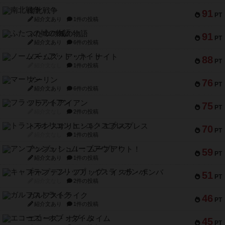
南北戦争
91
PT
紹介文あり
1件の投稿
ふたつの城の物語
91
PT
紹介文あり
6件の投稿
ノームズ・アット・ナイト
88
PT
紹介文なし
1件の投稿
マーリン
76
PT
紹介文あり
6件の投稿
フラットアイアン
75
PT
紹介文なし
2件の投稿
トランスオリエント・エクスプレス
70
PT
紹介文なし
1件の投稿
アンブッシュ！：ムーブアウト！
59
PT
紹介文あり
1件の投稿
キャプテン・フリップ：イスラ・ボンバ
51
PT
紹介文なし
2件の投稿
ガルフストライク
46
PT
紹介文あり
1件の投稿
エコーズ・オブ・タイム
45
PT