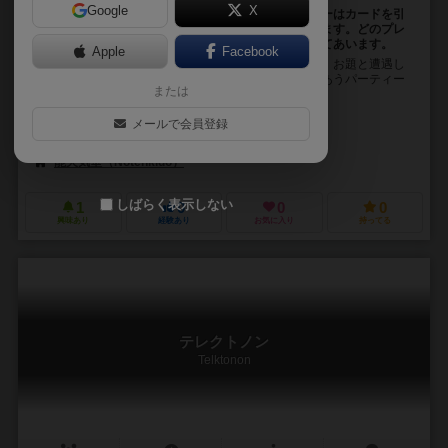
Google
X
リアクションを演じるパーティーゲーム！各プレイヤーはカードを引
き、指定されたお題に遭遇した時のリアクションをします。どのプレ
イヤーがどのカードのお題を演じたかを、お互いに当てあいます。
Apple
Facebook
遭遇リアクションゲーム『未知とのエンカウント』は、お題と遭遇し
た時のリアクションを演じて、他のプレイヤーと当てあうパーティー
または
ゲームです。 プレイヤーはミステリー雑誌の記...
森 勇人（Yuto Mori）
メールで会員登録
未登録
能天気堂（Notenkido）
しばらく表示しない
1
0
0
0
興味あり
経験あり
お気に入り
持ってる
テレクトノン
Telktonon