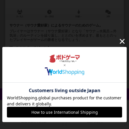
3～5人
10～20分
10歳～
2件
サウナー（サウナ愛好家）によるサウナーのためのゲーム。
プレイヤーはサウナー（サウナ愛好家）となり「サウナ→水風呂→外
気浴」のルーティンを繰り返し、ととのいを求めます。最もととのっ
たプレイヤーがゲームの勝者となるでしょう。 ...
あさひボードゲーム会
あさひボードゲーム会
あずみ まり
あさひボードゲーム会（Asahi Boardgame kai）
10
5
1
8
興味あり
経験あり
お気に入り
持ってる
クイック検索
登録状況
最近登録された順
紹介文あり