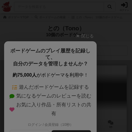
ログイン
ボドゲーマTOP
ボードゲームの検索
との（Tono） 10個のボードゲーム
との（Tono）
10個のボードゲーム
閉じる
ボードゲームのプレイ履歴を記録し
検索メニュー
て、
自分のデータを管理しませんか？
約75,000人
がボドゲーマを利用中！
遊んだボードゲームを記録する
未知とのエンカウント
気になるゲームのレビューを読む
Michi tono Encount
お気に入り作品・所有リストの共
有
ログイン / 会員登録（10秒）
3～8人
20～40分
8歳～
0件