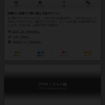
4人用
10～15分
12歳～
1件
語彙力と想像力で乗り越える協力ゲーム！
4人用のワードゲームです。 それぞれがお題を持ち、それぞれにヒント
を出して当ててもらう協力ゲームです。 ヒントはお題とお題の間に出
します。そのため、お題の両方を連想さ...
あかしあ（Akashia）
との（Tono）
ゆるあーと（Yuruart）
6
47
5
26
興味あり
経験あり
お気に入り
持ってる
2FDM いきもの編
2FDM: Animal version