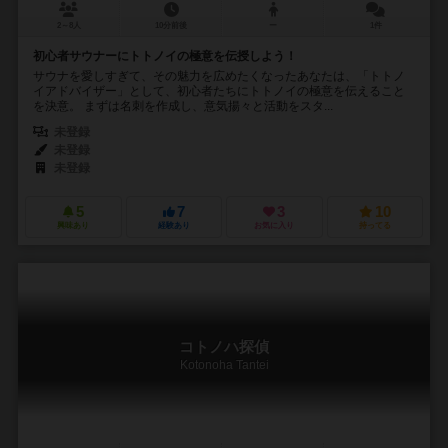
2～8人
10分前後
ー
1件
初心者サウナーにトトノイの極意を伝授しよう！
サウナを愛しすぎて、その魅力を広めたくなったあなたは、「トトノ
イアドバイザー」として、初心者たちにトトノイの極意を伝えること
を決意。 まずは名刺を作成し、意気揚々と活動をスタ...
未登録
未登録
未登録
5
7
3
10
興味あり
経験あり
お気に入り
持ってる
コトノハ探偵
Kotonoha Tantei