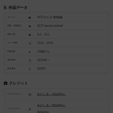
作品データ
SCPカルタ 動物編
タイトル
SCP karuta animal
原題・英題表記
3人～6人
参加人数
15分～20分
プレイ時間
10歳から
対象年齢
2024年～
発売時期
500円
参考価格
クレジット
あかしあ（Akashia）
ゲームデザイン
あかしあ（Akashia）
アートワーク
Aelanna