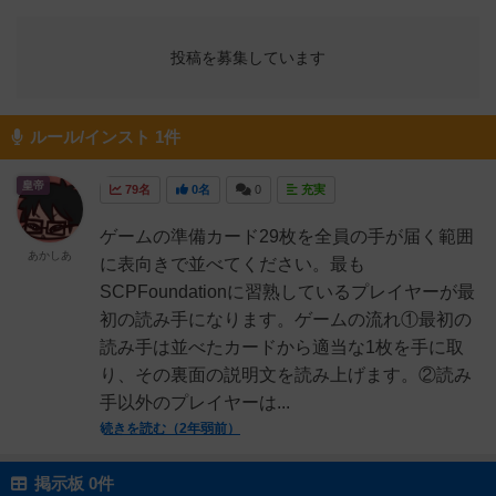
投稿を募集しています
ルール/インスト 1件
皇帝
79名
0名
0
充実
ゲームの準備カード29枚を全員の手が届く範囲
あかしあ
に表向きで並べてください。最も
SCPFoundationに習熟しているプレイヤーが最
初の読み手になります。ゲームの流れ①最初の
読み手は並べたカードから適当な1枚を手に取
り、その裏面の説明文を読み上げます。②読み
手以外のプレイヤーは...
続きを読む（2年弱前）
掲示板 0件