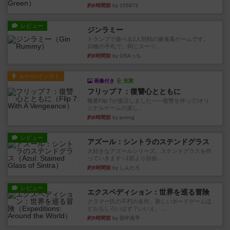
約6時間前
by 155973
レビュー
ジンラミー
トランプで遊べる2人対戦の麻雀風ゲームです。
10枚の手札で、同じスーツ...
約8時間前
by OSAっち
ルール/インスト
画像付き
充実
フリップ７：復讐心とともに
概要Flip 7が復活しました――復讐を伴って!オリ
ジナルゲームの楽し...
約8時間前
by jurong
レビュー
アズール：シントラのステンドグラス
大好きなアズールシリーズ。ステンドグラスを作
っていきます✨1部より自由...
約9時間前
by しんたろ
レビュー
エクスペディション：世界を巡る冒険
クラマー氏の不朽の名作。新しいボードゲームほ
どおもしろいはず？いいえ。...
約9時間前
by 田中昌平