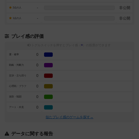
-
非公開
2点の人
-
非公開
1点の人
プレイ感の評価
トグルスイッチを押すとプレイ感（
※
）の投票ができます
0
運・確率
0
戦略・判断力
0
交渉・立ち回り
0
心理戦・ブラフ
0
攻防・戦闘
0
アート・外見
似たプレイ感のゲームを探す→
データに関する報告