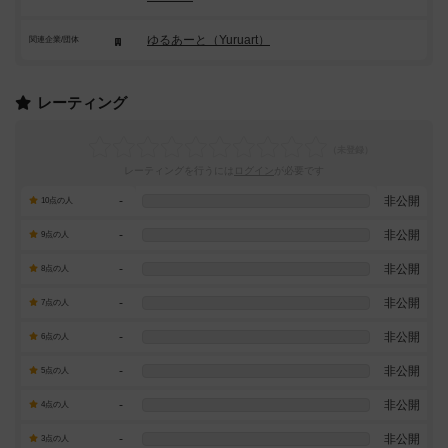
ゆるあーと（Yuruart）
関連企業/団体
レーティング
レーティングを行うには
ログイン
が必要です
-
非公開
10点の人
-
非公開
9点の人
-
非公開
8点の人
-
非公開
7点の人
-
非公開
6点の人
-
非公開
5点の人
-
非公開
4点の人
-
非公開
3点の人