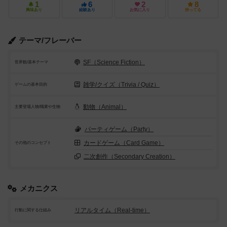
1
6
2
8
興味あり
経験あり
お気に入り
持ってる
テーマ/フレーバー
SF（Science Fiction）
世界観/基本テーマ
雑学/クイズ（Trivia / Quiz）
ゲームの基本目的
動物（Animal）
主要登場人物/職業や生物
パーティゲーム（Party）
カードゲーム（Card Game）
その他のコンセプト
二次創作（Secondary Creation）
メカニクス
リアルタイム（Real-time）
行動に関する仕組み