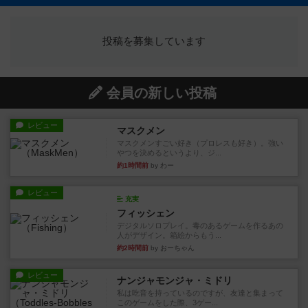
投稿を募集しています
会員の新しい投稿
レビュー
マスクメン
マスクメンすごい好き（プロレスも好き）。強い
やつを決めるというより、ジ...
約1時間前
by わー
レビュー
充実
フィッシェン
デジタルソロプレイ。毒のあるゲームを作るあの
人がデザイン。箱絵からもう...
約2時間前
by おーちゃん
レビュー
ナンジャモンジャ・ミドリ
私は吃音を持っているのですが、友達と集まって
このゲームをした際、3ゲー...