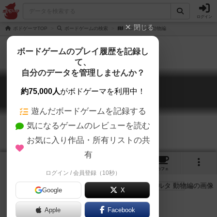
ログイン
閉じる
ボドゲーマTOP
ボードゲームの検索
SCPカルタ 動物編
ボードゲームのプレイ履歴を記録し
て、
自分のデータを管理しませんか？
SCPカルタ 動物編
約75,000人
がボドゲーマを利用中！
SCP karuta animal
遊んだボードゲームを記録する
気になるゲームのレビューを読む
お気に入り作品・所有リストの共
有
3
1
トップ
画像
動画
レビュー
カフェ
ログイン / 会員登録（10秒）
Google
X
楽しくSCPについて学びましょう。
Apple
Facebook