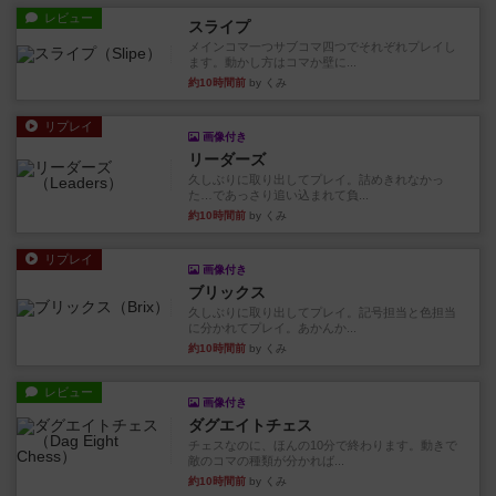
レビュー
スライプ
メインコマ一つサブコマ四つでそれぞれプレイし
ます。動かし方はコマか壁に...
約10時間前
by くみ
リプレイ
画像付き
リーダーズ
久しぶりに取り出してプレイ。詰めきれなかっ
た…であっさり追い込まれて負...
約10時間前
by くみ
リプレイ
画像付き
ブリックス
久しぶりに取り出してプレイ。記号担当と色担当
に分かれてプレイ。あかんか...
約10時間前
by くみ
レビュー
画像付き
ダグエイトチェス
チェスなのに、ほんの10分で終わります。動きで
敵のコマの種類が分かれば...
約10時間前
by くみ