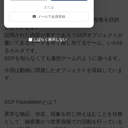
SCP
かるた
または
メールで会員登録
本ゲームは、SCP Foundationの学習や布教を目的
としています。
説明された内容が表すであろうSCPオブジェクトが
しばらく表示しない
書いてあるカードを早く探し当てるゲーム、いわゆ
るカルタです。
SCPを知らなくても連想ゲームのように遊べます。
今回は動物に関連したオブジェクトを収録していま
す。
SCP Foundationとは？
異常な物品、存在、現象を封じ抑え込むことを任務
として、秘密裏かつ世界規模での活動を行っている