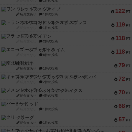
紹介文なし
1件の投稿
ワン・トゥ・ファイブ
122
PT
紹介文あり
1件の投稿
トランスオリエント・エクスプレス
119
PT
紹介文なし
1件の投稿
フラットアイアン
118
PT
紹介文なし
2件の投稿
エコーズ・オブ・タイム
118
PT
紹介文なし
8件の投稿
南北戦争
79
PT
紹介文あり
1件の投稿
キャプテン・フリップ：イスラ・ボンバ
72
PT
紹介文なし
2件の投稿
メメントオンラインタクティクス
70
PT
紹介文あり
4件の投稿
パーミッド
68
PT
紹介文なし
1件の投稿
クリーグ
57
PT
紹介文あり
1件の投稿
セミファイナル ～お前はまだ生きている～