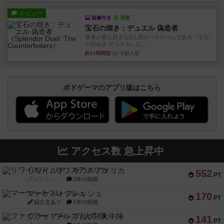
レビュー
画像付き
充実
宝石の煌き：デュエル 偽造者
筆者が最も好きな2人用ボードゲームである『宝石
の煌めき デュエル』に、...
約11時間前
by 手動人形
ボドゲーマのアプリ版はこちら
アクセス数 急上昇中
リワイルド：サウスアメリカ
552
PT
紹介文なし
2件の投稿
マーケットフレッシュ
170
PT
紹介文あり
1件の投稿
ファイアー・ブルズ / 火牛陣
141
PT