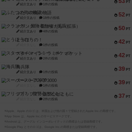
53
PT
紹介文あり
1件の投稿
ふたつの街の物語
52
PT
紹介文あり
18件の投稿
クランク! ：冒険者たち（拡張）
50
PT
紹介文あり
4件の投稿
とうほうの！
42
PT
紹介文なし
1件の投稿
スターマイン・ラミー ポケット
42
PT
紹介文あり
2件の投稿
海兵隊
39
PT
紹介文あり
1件の投稿
スーパーストア3000
39
PT
紹介文なし
1件の投稿
フリップ７：復讐心とともに
37
PT
紹介文なし
2件の投稿
※Apple、Apple のロゴ は、米国および他の国々で登録されたApple Inc.の商標です。
※App Store は、Apple Inc.のサービスマークです。
※Android は、グーグル インコーポレイテッドの商標または登録商標です。
※Google Play とそのロゴは、Google Inc.の商標または登録商標です。