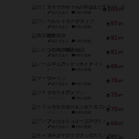
セミファイナル ～お前はまだ生きている～
103
PT
紹介文あり
1件の投稿
ワン・トゥ・ファイブ
97
PT
紹介文あり
1件の投稿
南北戦争
91
PT
紹介文あり
1件の投稿
ふたつの城の物語
91
PT
紹介文あり
6件の投稿
ノームズ・アット・ナイト
88
PT
紹介文なし
1件の投稿
マーリン
76
PT
紹介文あり
6件の投稿
フラットアイアン
75
PT
紹介文なし
2件の投稿
トランスオリエント・エクスプレス
70
PT
紹介文なし
1件の投稿
アンブッシュ！：ムーブアウト！
59
PT
紹介文あり
1件の投稿
キャプテン・フリップ：イスラ・ボンバ
51
PT