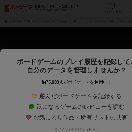
世界のボードゲームを楽しもう！
ボードゲーム専門の総合情報サイト
データベース
検
ボドゲーマTOP
ボードゲームの検索
こうちょう（koucho） 1個のボードゲー
ボードゲームのプレイ履歴を記録して
さくさく表示
じっくり表示
自分のデータを管理しませんか？
商品名、商品説明文、デザイナー名、テーマ名、メカニクス名を対象にフリー
ゲームデザイナー名を指定して
フリーワード
ゲームデザイナー
約75,000人
がボドゲーマを利用中！
遊んだボードゲームを記録する
対象年齢を指定します。
世界観や登場人
対象年齢
テーマ/フレー
気になるゲームのレビューを読む
お気に入り作品・所有リストの共有
ログイン / 会員登録（10秒）