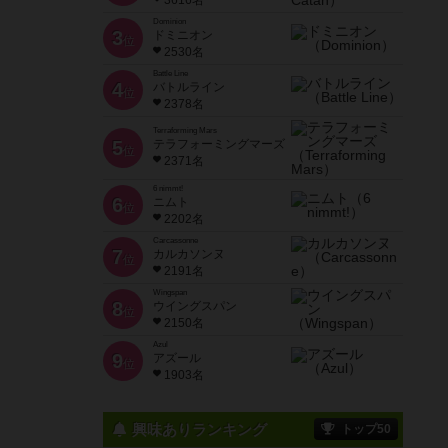
3616名
Dominion
3
ドミニオン
位
2530名
Battle Line
4
バトルライン
位
2378名
Terraforming Mars
5
テラフォーミングマーズ
位
2371名
6 nimmt!
6
ニムト
位
2202名
Carcassonne
7
カルカソンヌ
位
2191名
Wingspan
8
ウイングスパン
位
2150名
Azul
9
アズール
位
1903名
興味ありランキング
トップ50