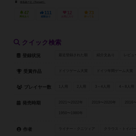
ゆるあーと（Yuruart）
47
111
12
73
興味あり
経験あり
お気に入り
持ってる
クイック検索
最近登録された順
紹介文あり
レビュ
登録状況
ドイツゲーム大賞
ドイツ年間ゲーム大賞
受賞作品
1人用
2人用
3～4人用
4～8人用
プレイヤー数
2021〜2022年
2019〜2020年
2016
発売時期
1950〜1980年
ライナー・クニツィア
クラウス・トイバ
作者