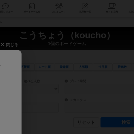
索
新着レビュー
ボードゲーム会
コミュニティ
掲示板一覧
ム
こうちょう（koucho）
1個のボードゲーム
閉じる
、
更新順
レート順
登録順
人気順
注目順
投稿数
ワード検索ができます。
検索できます。
プレイ対象人数に含まれるボードゲームを指定します。
目安となる所要時間を指定することができ
遊べる人数
プレイ時間
物などモチーフ・ストーリーを指定することができます。直感的にゲームシステムを理解
ゲーム性を構成するコアシステムです。主
バー
メカニクス
リセット