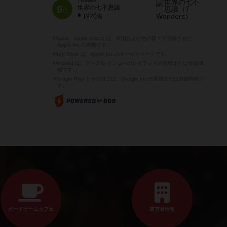
7 Wonders
9
世界の七不思議
位
1920名
※Apple、Apple のロゴ は、米国および他の国々で登録された
Apple Inc.の商標です。
※App Store は、Apple Inc.のサービスマークです。
※Android は、グーグル インコーポレイテッドの商標または登録商
標です。
※Google Play とそのロゴは、Google Inc.の商標または登録商標で
す。
ボードゲームカフェ
運営者情報