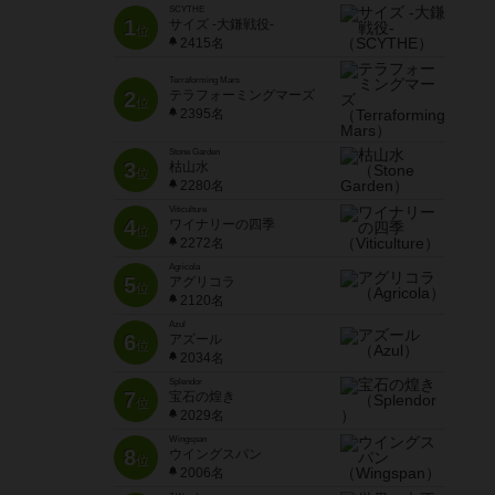
SCYTHE
1
サイズ -大鎌戦役-
位
2415名
Terraforming Mars
2
テラフォーミングマーズ
位
2395名
Stone Garden
3
枯山水
位
2280名
Viticulture
4
ワイナリーの四季
位
2272名
Agricola
5
アグリコラ
位
2120名
Azul
6
アズール
位
2034名
Splendor
7
宝石の煌き
位
2029名
Wingspan
8
ウイングスパン
位
2006名