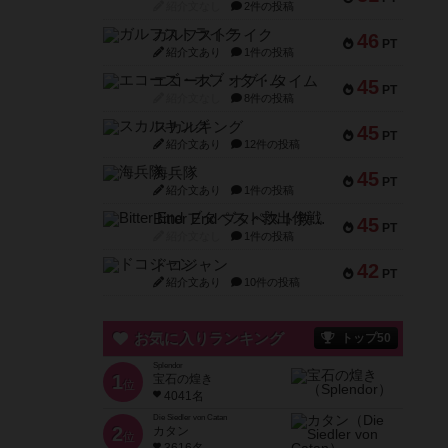
紹介文なし
2件の投稿
ガルフストライク
46
PT
紹介文あり
1件の投稿
エコーズ・オブ・タイム
45
PT
紹介文なし
8件の投稿
スカルキング
45
PT
紹介文あり
12件の投稿
海兵隊
45
PT
紹介文あり
1件の投稿
Bitter End ブタペスト救出作戦
45
PT
紹介文なし
1件の投稿
ドコジャン
42
PT
紹介文あり
10件の投稿
お気に入りランキング
トップ50
Splendor
1
宝石の煌き
位
4041名
Die Siedler von Catan
2
カタン
位