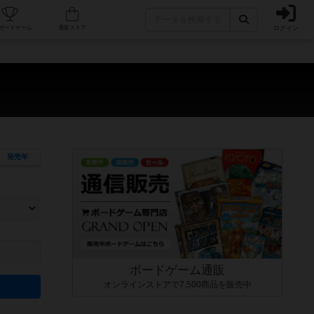
ログイン
カフェ/店舗
人気ボードゲーム
通販ストア
発売年
ます。マニュアルを読む時間や参加者へのルール説明時間は含まれていないため、初めて遊
できるよう、中世ファンタジー・クッキング・海賊同士の対決など、ゲームコンセプトを絞
にボードゲームに慣れている方向けの絞込機能です。例えば「ダイスロール」はランダム値
ボードゲーム通販
オンラインストアで7,500商品を販売中