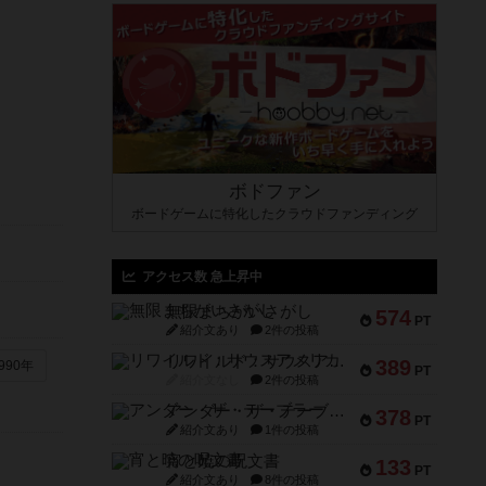
ボドファン
ボードゲームに特化したクラウドファンディング
アクセス数 急上昇中
無限まちがいさがし
574
PT
紹介文あり
2件の投稿
リワイルド：サウスアメリカ
389
990年
PT
紹介文なし
2件の投稿
アンダー・ザ・テーブラー
378
PT
紹介文あり
1件の投稿
宵と暁の呪文書
133
PT
紹介文あり
8件の投稿