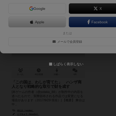
Google
X
Apple
Facebook
ハンザの女王
または
the Queen of the Hansa
メールで会員登録
6.0
しばらく表示しない
2～4人
45分前後
10歳～
6件
「この国は、わしが育てた」 ハンザ商
人となり戦略的な取引で財を成す
[本ゲームの作者（@yutaka_88）が制作中の内容を
述べたもので、実際頒布される作品では変更になる
場合があります（2017/9/29 現在）] 【概要】 舞台は
中...
ゆたか（yutaka）
こうちょう（koucho）