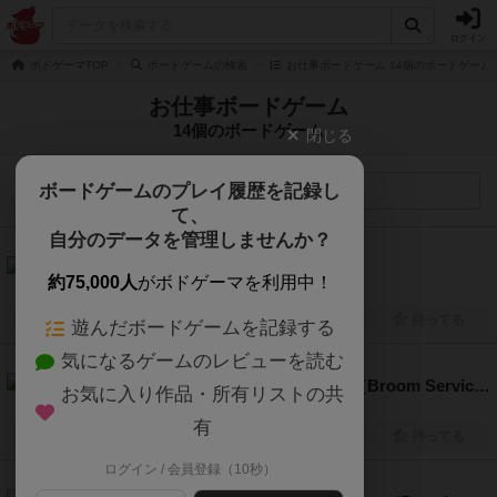
ログイン
ボドゲーマTOP
ボードゲームの検索
お仕事ボードゲーム 14個のボードゲーム
お仕事ボードゲーム
14個のボードゲーム
閉じる
ボードゲームのプレイ履歴を記録し
検索メニュー
て、
自分のデータを管理しませんか？
7.0
パイプライン（Pipeline）
約75,000人
がボドゲーマを利用中！
2人～4人
120分前後
12歳～
2019年～
興味あり
経験あり
お気に入り
持ってる
遊んだボードゲームを記録する
気になるゲームのレビューを読む
6.2
ブルームサービス：カードゲーム（Broom Service: The Card Game）
お気に入り作品・所有リストの共
3人～6人
15分～30分
8歳～
2016年～
有
興味あり
経験あり
お気に入り
持ってる
ログイン / 会員登録（10秒）
6.1