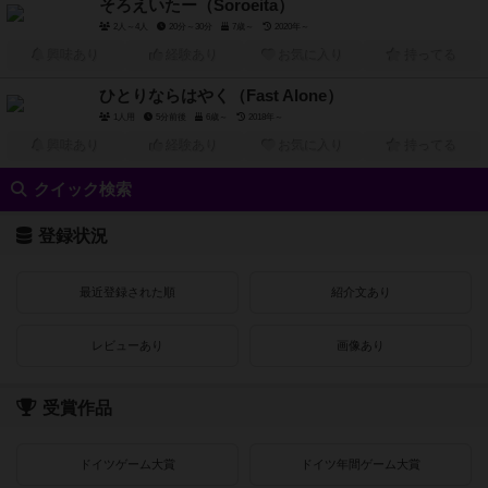
そろえいたー（Soroeita）
2人～4人
20分～30分
7歳～
2020年～
興味あり
経験あり
お気に入り
持ってる
ひとりならはやく（Fast Alone）
1人用
5分前後
6歳～
2018年～
興味あり
経験あり
お気に入り
持ってる
クイック検索
登録状況
最近登録された順
紹介文あり
レビューあり
画像あり
受賞作品
ドイツゲーム大賞
ドイツ年間ゲーム大賞