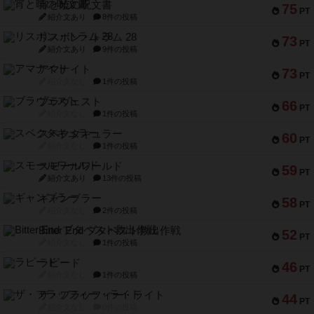
宵と暁の呪文書
75
PT
紹介文あり
8件の投稿
リスボン・トラム 28
73
PT
紹介文あり
9件の投稿
アマナイト
73
PT
紹介文なし
1件の投稿
ブラヴェスト
66
PT
紹介文なし
1件の投稿
スペクタキュラー
60
PT
紹介文なし
1件の投稿
スモールワールド
59
PT
紹介文あり
13件の投稿
ギャンブラー
58
PT
紹介文なし
2件の投稿
Bitter End ブタペスト救出作戦
52
PT
紹介文なし
1件の投稿
ラピード
46
PT
紹介文なし
1件の投稿
ザ・フラッフィー・ライト
44
PT
紹介文なし
0件の投稿