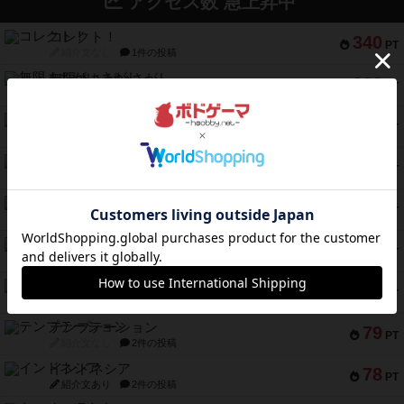
アクセス数 急上昇中
コレクト！
340
PT
紹介文なし
1件の投稿
無限まちがいさがし
322
PT
紹介文あり
2件の投稿
ガルフストライク
217
PT
紹介文あり
1件の投稿
クルティボ
203
PT
紹介文なし
1件の投稿
1809
112
PT
紹介文あり
1件の投稿
ファースト・イン・フライト
108
PT
紹介文あり
3件の投稿
モズビ－ズ・レイダ－ズ
94
PT
紹介文あり
1件の投稿
テンプテーション
79
PT
紹介文なし
2件の投稿
インドネシア
78
PT
紹介文あり
2件の投稿