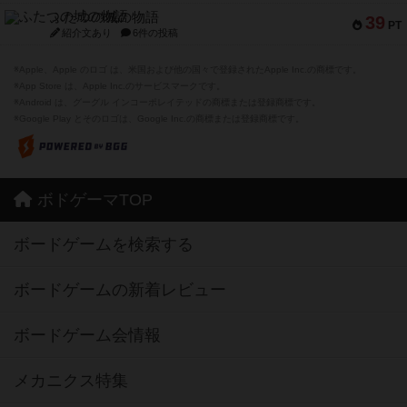
ふたつの城の物語
39
PT
紹介文あり
6件の投稿
※Apple、Apple のロゴ は、米国および他の国々で登録されたApple Inc.の商標です。
※App Store は、Apple Inc.のサービスマークです。
※Android は、グーグル インコーポレイテッドの商標または登録商標です。
※Google Play とそのロゴは、Google Inc.の商標または登録商標です。
ボドゲーマTOP
ボードゲームを検索する
ボードゲームの新着レビュー
ボードゲーム会情報
メカニクス特集