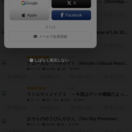
ボードゲーム工場～魔女と弟子たち～（Boardgame Mill）
Google
X
2人～4人
10分～15分
6歳～
2020年～
興味あり
Apple
経験あり
Facebook
お気に入り
持ってる
または
6.0
人生ゲーム（2016年ver.）（The Game of Life 2016 ver）
メールで会員登録
2人～6人
40分前後
6歳～
2016年～
興味あり
経験あり
お気に入り
持ってる
6.0
しばらく表示しない
グローカル・ヘキサイト（Hexcite / Glocal Hexcite）
2人～4人
30分前後
12歳～
1998年～
興味あり
経験あり
お気に入り
持ってる
5.8
リトルマイメイド２ ～今度はデッキ構築だよっ～（Little My Maid 2）
1人～4人
90分～120分
12歳～
2025年～
興味あり
経験あり
お気に入り
持ってる
おそらのゆうびんやさん（The Sky Postman）
2人～4人
20分前後
8歳～
2019年～