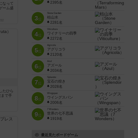
2395名
になって
ゲーム盛
Stone Garden
3
枯山水
位
222
2281名
Viticulture
4
ワイナリーの四季
位
2272名
Agricola
5
アグリコラ
位
2120名
Azul
6
アズール
位
2034名
Splendor
7
宝石の煌き
位
2028名
したひら
Wingspan
枚まで手
8
ウイングスパン
位
2006名
7 Wonders
9
世界の七不思議
位
1919名
最近見たボードゲーム