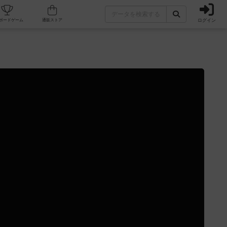
ログイン
カフェ/店舗
人気ボードゲーム
通販ストア