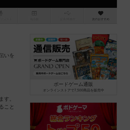
/インスト
掲示板
拡張/関連
作
次のおすすめ
伝いを
ボードゲーム通販
オンラインストアで7,500商品を販売中
ます。
ること