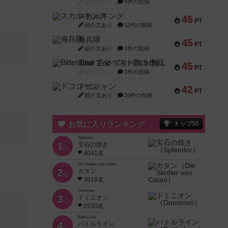
紹介文なし
8件の投稿
スカルキング
45
PT
紹介文あり
12件の投稿
海兵隊
45
PT
紹介文あり
1件の投稿
Bitter End ブタペスト救出作戦
45
PT
紹介文なし
1件の投稿
ドコジャン
42
PT
紹介文あり
10件の投稿
お気に入りランキング
トップ50
Splendor
1
宝石の煌き
位
4041名
Die Siedler von Catan
2
カタン
位
3616名
Dominion
3
ドミニオン
位
2530名
Battle Line
4
バトルライン
位