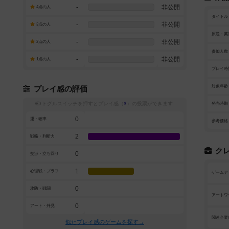
-
非公開
4点の人
タイトル
-
非公開
3点の人
原題・英
-
非公開
2点の人
参加人数
-
非公開
1点の人
プレイ時
対象年齢
プレイ感の評価
トグルスイッチを押すとプレイ感（
※
）の投票ができます
発売時期
0
運・確率
参考価格
2
戦略・判断力
ク
0
交渉・立ち回り
1
心理戦・ブラフ
ゲームデ
0
攻防・戦闘
アートワ
0
アート・外見
関連企業
似たプレイ感のゲームを探す→