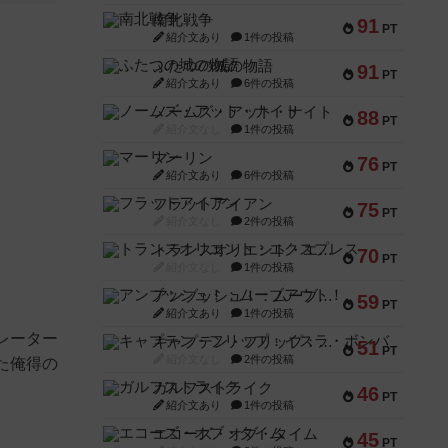
南北戦争
91
PT
紹介文あり
1件の投稿
ふたつの城の物語
91
PT
紹介文あり
6件の投稿
ノームズ・アット・ナイト
88
PT
紹介文なし
1件の投稿
マーリン
76
PT
紹介文あり
6件の投稿
フラットアイアン
75
PT
紹介文なし
2件の投稿
トランスオリエント・エクスプレス
70
PT
紹介文なし
1件の投稿
アンブッシュ！：ムーブアウト！
59
PT
紹介文あり
1件の投稿
レーター
キャプテン・フリップ：イスラ・ボンバ
51
PT
紹介文なし
2件の投稿
た俺得の
ガルフストライク
46
PT
紹介文あり
1件の投稿
エコーズ・オブ・タイム
45
PT