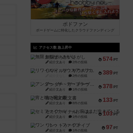
ボドファン
ボードゲームに特化したクラウドファンディング
アクセス数 急上昇中
無限まちがいさがし
574
PT
紹介文あり
2件の投稿
リワイルド：サウスアメリカ
389
PT
紹介文なし
2件の投稿
アンダー・ザ・テーブラー
378
PT
紹介文あり
1件の投稿
宵と暁の呪文書
133
PT
紹介文あり
8件の投稿
セミファイナル ～お前はまだ生きている～
103
PT
紹介文あり
1件の投稿
ワン・トゥ・ファイブ
97
PT
紹介文あり
1件の投稿