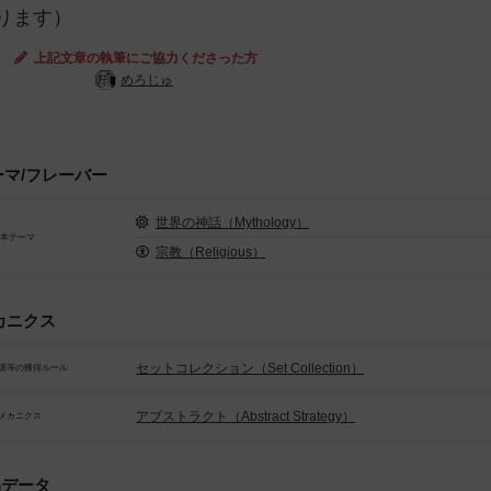
ります）
上記文章の執筆にご協力くださった方
めろじゅ
ーマ/フレーバー
世界の神話（Mythology）
基本テーマ
宗教（Religious）
カニクス
セットコレクション（Set Collection）
源等の獲得ルール
アブストラクト（Abstract Strategy）
メカニクス
品データ