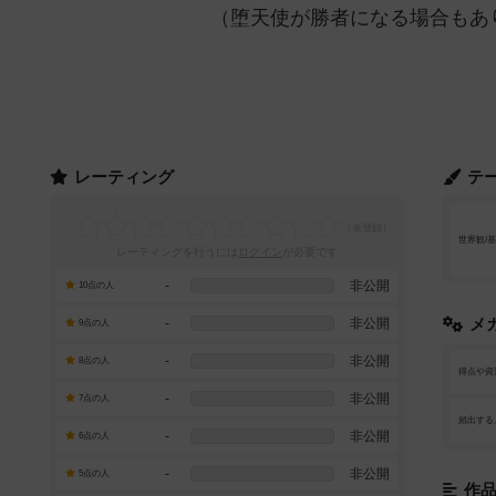
（堕天使が勝者になる場合もあ
レーティング
テ
世界観/
レーティングを行うには
ログイン
が必要です
-
非公開
10点の人
-
非公開
メ
9点の人
-
非公開
8点の人
得点や資
-
非公開
7点の人
頻出する
-
非公開
6点の人
-
非公開
5点の人
作