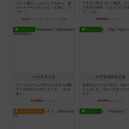
プレイ感がしっかりしてるから、超
アナログ対人プレイ数回。ク
ボードゲームやったなって感じ。パ
ア先生の名作「エルドラドを
ーティ...
て」にあ...
40分前
by ヒロ(新！ボードゲーム家族)
約3時間前
by おーちゃん
レビュー
レビュー
ヘックメック
ハゲタカのえじき
サイコロゲームです1から5までの数
超有名なゲームですが、初め
字と芋虫がかかれたダイス。これを
イしました。1から15までの
振っ...
がプ...
約9時間前
by みいやん
約9時間前
by みいやん
ルール/インスト
レビュー