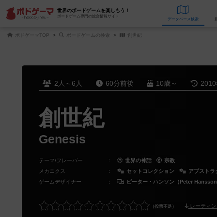
世界のボードゲームを楽しもう！
ボードゲーム専門の総合情報サイト
データベース
検
ボドゲーマTOP
ボードゲームの検索
創世紀
2人～6人
60分前後
10歳～
201
創世紀
Genesis
テーマ/フレーバー
：
世界の神話
宗教
メカニクス
：
セットコレクション
アブストラ
ゲームデザイナー
：
ピーター・ハンソン（Peter Hansso
レーティン