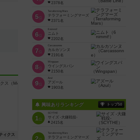
2378名
Terraforming Mars
5
テラフォーミングマーズ
位
2371名
6 nimmt!
6
ニムト
位
2202名
Carcassonne
7
カルカソンヌ
位
2191名
Wingspan
8
ウイングスパン
位
2150名
Azul
9
アズール
位
1903名
興味ありランキング
トップ50
SCYTHE
1
サイズ -大鎌戦役-
位
2415名
Terraforming Mars
ティクス
2
テラフォーミングマーズ
位