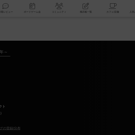
索
新着レビュー
ボードゲーム会
コミュニティ
掲示板一覧
0年～
クト
n）
グの登録/分布