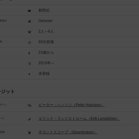
創世紀
Genesis
題表記
2人～6人
60分前後
間
10歳から
2010年～
未登録
レジット
ピーター・ハンソン（Peter Hansson）
ザイン
エリック・ランドストローム（Erik Lundström）
ーク
ギガントスコープ（Gigantoskop）
/団体