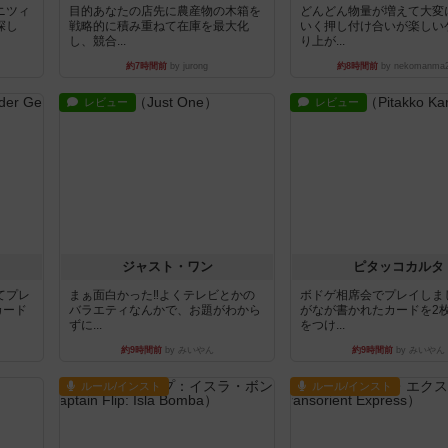
ニツィ
目的あなたの店先に農産物の木箱を
どんどん物量が増えて大変
探し
戦略的に積み重ねて在庫を最大化
いく押し付け合いが楽しい
し、競合...
り上が...
約7時間前
by jurong
約8時間前
by nekomanma
レビュー
レビュー
ジャスト・ワン
ピタッコカルタ
てプレ
まぁ面白かった‼️よくテレビとかの
ボドゲ相席会でプレイしま
カード
バラエティなんかで、お題がわから
がなが書かれたカードを2
ずに...
をつけ...
約9時間前
by みいやん
約9時間前
by みいやん
ルール/インスト
ルール/インスト