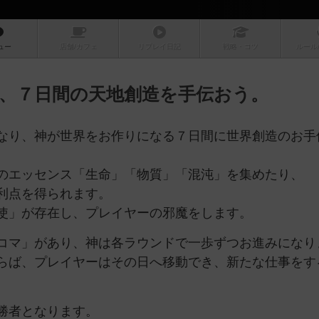
ュー
店舗/
カフェ
リプレイ
日記
戦略
・コツ
ルール
、７日間の天地創造を手伝おう。
なり、神が世界をお作りになる７日間に世界創造のお手
のエッセンス「生命」「物質」「混沌」を集めたり、
利点を得られます。
使」が存在し、プレイヤーの邪魔をします。
コマ」があり、神は各ラウンドで一歩ずつお進みになり
らば、プレイヤーはその日へ移動でき、新たな仕事をす
勝者となります。