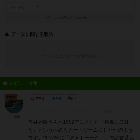
0
アート・外見
似たプレイ感のゲームを探す→
データに関する報告
ログインするとフォームが表示されます
レビュー 2件
大賢者
128名
0名
0
ミス薔薇
筒井康隆さんが1989年に著した『残像に口紅
を』という小説をカードゲームにしたかのよう
です。2017年に『アメトーーク！』で読書芸人