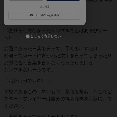
~5分で終われるゲーム
または
メールで会員登録
ゲームマーケット2022春
《ありそうでなかったシンプルことばあそびゲー
しばらく表示しない
ム》
お題にあった言葉を言って、手札を出すだけ
間違ってカードに書かれた文字を言ってしまったり
お題に合う言葉を言えなくなったら負けな
シンプルなルールです。
《お題は何でもOK！》
学校にあるもの 早いもの 都道府県名 などなど
スタートプレイヤーは自分の得意な事をお題にして
ください。
《言葉を言ってからカードを出す》