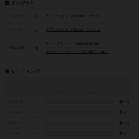
クレジット
大下 バルサラ（Bulsara Oshita）
ゲームデザイン
大下 バルサラ（Bulsara Oshita）
アートワーク
スピカデザイン（Spica Design）
関連企業/団体
ゲーミフィジャパン（Gamifi Japan）
レーティング
レーティングを行うには
ログイン
が必要です
-
非公開
10点の人
-
非公開
9点の人
-
非公開
8点の人
-
非公開
7点の人