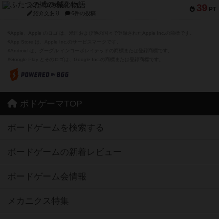
ふたつの城の物語
39
PT
紹介文あり
6件の投稿
※Apple、Apple のロゴ は、米国および他の国々で登録されたApple Inc.の商標です。
※App Store は、Apple Inc.のサービスマークです。
※Android は、グーグル インコーポレイテッドの商標または登録商標です。
※Google Play とそのロゴは、Google Inc.の商標または登録商標です。
ボドゲーマTOP
ボードゲームを検索する
ボードゲームの新着レビュー
ボードゲーム会情報
メカニクス特集