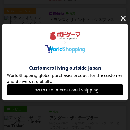
ルール/インスト
画像付き
充実
トランスオリエント・エクスプレス
乗客の皆様、トランスオリエント・エクスプレス
にご乗車ありがとうございま...
約4時間前
by jurong
レビュー
画像付き
充実
フラットアイアン
世界に浸れる度 ☆☆☆☆★楽しさ ☆☆☆☆★
タイパ ☆☆☆☆☆マンハッ...
約5時間前
by DKnewyork
レビュー
花火：スターマイン
自分のカードは見えず他のプレイヤーのカードが
見える状態でカードを教えた...
約7時間前
by mob567
レビュー
充実
アンダー・ザ・テーブラー
笑えるバカゲームを集めているライトゲーマーと
してのレビューです。正体隠...