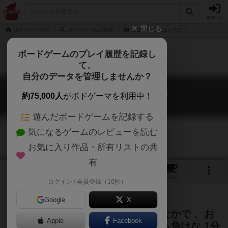
ログイン
閉じる
ボドゲーマTOP
ボードゲームの検索
怪盗Uの ことばどろぼう
ボードゲームのプレイ履歴を記録し
て、
自分のデータを管理しませんか？
怪盗Uの ことばどろぼう
約75,000人
がボドゲーマを利用中！
Phantom thief U Word thief
遊んだボードゲームを記録する
気になるゲームのレビューを読む
お気に入り作品・所有リストの共
有
1
2
2
トップ
画像
動画
レビュー
カフェ
ログイン / 会員登録（10秒）
Google
X
言える文字がどんどん少なくなるなかで 、お
Apple
Facebook
題に合った言葉を言えなくなったら負けな 1分