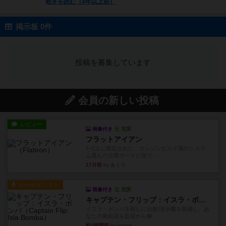
続きを読む（4年以上前）
掲示板 0件
投稿を募集しています
会員の新しい投稿
レビュー
画像付き
充実
フラットアイアン
1~2人に限定された、エンジンビルド系のシステ
ム選んだ企業ボードに街で...
17分前
by あくり
ルール/インスト
画像付き
充実
キャプテン・フリップ：イスラ・ボンバ
イスラ・ボンバを探しに出航!潜水艦を装備し、あ
なたの乗組員を監獄から解...
約3時間前
by jurong