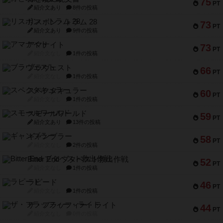
75
PT
紹介文あり
8件の投稿
リスボン・トラム 28
73
PT
紹介文あり
9件の投稿
アマナイト
73
PT
紹介文なし
1件の投稿
ブラヴェスト
66
PT
紹介文なし
1件の投稿
スペクタキュラー
60
PT
紹介文なし
1件の投稿
スモールワールド
59
PT
紹介文あり
13件の投稿
ギャンブラー
58
PT
紹介文なし
2件の投稿
Bitter End ブタペスト救出作戦
52
PT
紹介文なし
1件の投稿
ラピード
46
PT
紹介文なし
1件の投稿
ザ・フラッフィー・ライト
44
PT
紹介文なし
0件の投稿