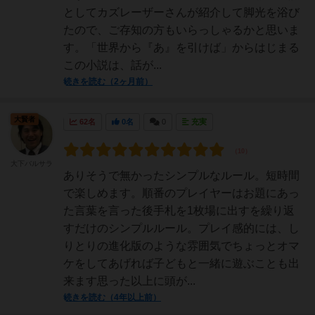
としてカズレーザーさんが紹介して脚光を浴び
たので、ご存知の方もいらっしゃるかと思いま
す。「世界から『あ』を引けば」からはじまる
この小説は、話が...
続きを読む（2ヶ月前）
大賢者
62名
0名
0
充実
大下バルサラ
ありそうで無かったシンプルなルール。短時間
で楽しめます。順番のプレイヤーはお題にあっ
た言葉を言った後手札を1枚場に出すを繰り返
すだけのシンプルルール。プレイ感的には、し
りとりの進化版のような雰囲気でちょっとオマ
ケをしてあげれば子どもと一緒に遊ぶことも出
来ます思った以上に頭が...
続きを読む（4年以上前）