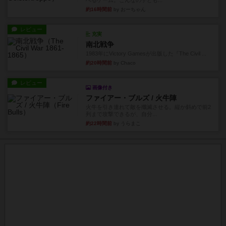
べるゲーム。こんなの子ども...
約16時間前
by おーちゃん
レビュー
充実
南北戦争
1983年にVictory Gamesが出版した『The Civil ...
約20時間前
by Chaco
レビュー
画像付き
ファイアー・ブルズ / 火牛陣
火牛を引き連れて敵を殲滅させる。縦か斜めで前2
列まで攻撃できるが、自分...
約22時間前
by うらまこ