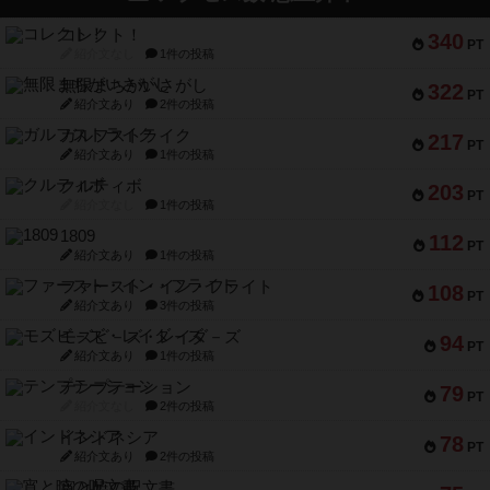
コレクト！
340
PT
紹介文なし
1件の投稿
無限まちがいさがし
322
PT
紹介文あり
2件の投稿
ガルフストライク
217
PT
紹介文あり
1件の投稿
クルティボ
203
PT
紹介文なし
1件の投稿
1809
112
PT
紹介文あり
1件の投稿
ファースト・イン・フライト
108
PT
紹介文あり
3件の投稿
モズビ－ズ・レイダ－ズ
94
PT
紹介文あり
1件の投稿
テンプテーション
79
PT
紹介文なし
2件の投稿
インドネシア
78
PT
紹介文あり
2件の投稿
宵と暁の呪文書