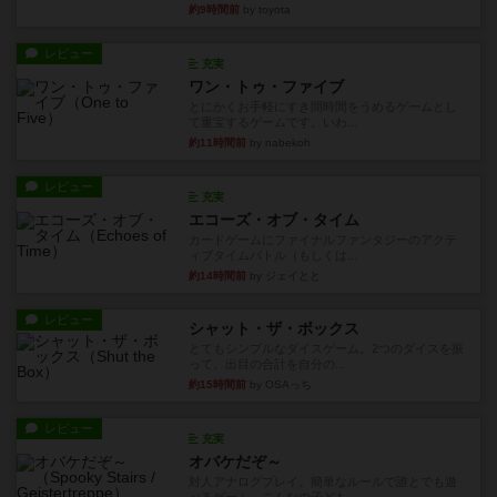
約9時間前
by toyota
レビュー
充実
ワン・トゥ・ファイブ
とにかくお手軽にすき間時間をうめるゲームとし
て重宝するゲームです。いわ...
約11時間前
by nabekoh
レビュー
充実
エコーズ・オブ・タイム
カードゲームにファイナルファンタジーのアクテ
ィブタイムバトル（もしくは...
約14時間前
by ジェイとと
レビュー
シャット・ザ・ボックス
とてもシンプルなダイスゲーム。2つのダイスを振
って、出目の合計を自分の...
約15時間前
by OSAっち
レビュー
充実
オバケだぞ～
対人アナログプレイ。簡単なルールで誰とでも遊