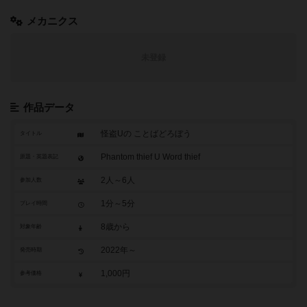
メカニクス
未登録
作品データ
怪盗Uの ことばどろぼう
タイトル
Phantom thief U Word thief
原題・英題表記
2人～6人
参加人数
1分～5分
プレイ時間
8歳から
対象年齢
2022年～
発売時期
1,000円
参考価格