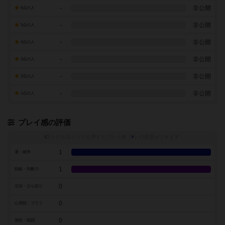
-
非公開
6点の人
-
非公開
5点の人
-
非公開
4点の人
-
非公開
3点の人
-
非公開
2点の人
-
非公開
1点の人
プレイ感の評価
トグルスイッチを押すとプレイ感（
※
）の投票ができます
1
運・確率
1
戦略・判断力
0
交渉・立ち回り
0
心理戦・ブラフ
0
攻防・戦闘