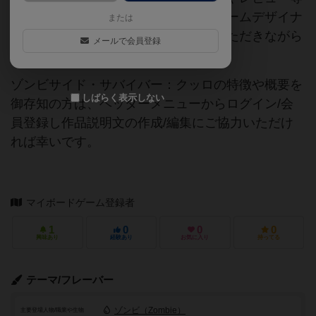
の情報は、ボドゲーマ運営事務局・ゲームデザイナ
または
ーご本人様・有志の皆様にご協力をいただきながら
メールで会員登録
登録されています。
ゾンビサイド・サバイバー：クッロの特徴や概要を
しばらく表示しない
御存知の方は、ヘッダーメニューからログイン/会
員登録し作品説明文の作成/編集にご協力いただけ
れば幸いです。
マイボードゲーム登録者
1
0
0
0
興味あり
経験あり
お気に入り
持ってる
テーマ/フレーバー
ゾンビ（Zombie）
主要登場人物/職業や生物