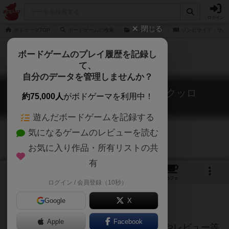
ログイン
閉じる
ボドゲーマTOP
ボードゲームの検索
ゾンビサイド
ゾンビサイド・サバ
ボードゲームのプレイ履歴を記録し
て、
自分のデータを管理しませんか？
ゾンビサイド・サバイバー：クッロ
約75,000人
がボドゲーマを利用中！
Zombicide Survivor: Curro
遊んだボードゲームを記録する
気になるゲームのレビューを読む
お気に入り作品・所有リストの共
有
1
トップ
画像
動画
レビュー
カフェ
ログイン / 会員登録（10秒）
Google
X
ご協力ください
Apple
Facebook
当サイトに掲載されている作品説明文やレビュー等