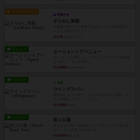
ルール/インスト
画像付き
ざりかに将棋
３種類の駒だけが登場する超シンプルな将棋系ゲ
ーム入門作品です♪(＾＾)...
25分前
by あんちっく
レビュー
エージェントアベニュー
追いついたら勝ち。シンプルな ルールとで直感的
な 目的で、ボドゲ慣れし...
約1時間前
by daisdice
レビュー
充実
ウイングスパン
期待値を上げすぎた、というのが正直な感想。２
人で何度かプレイ。ここでも...
約1時間前
by S
レビュー
街コロ通
街コロとの違いは初めから二つサイコロを振れる
など、少しの違いはあるけれ...
約6時間前
by くみ