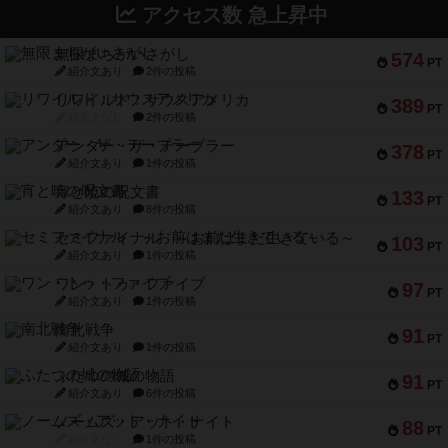
アクセス数 急上昇中
無限まちがいさがし
574
PT
紹介文あり
2件の投稿
リワイルド：サウスアメリカ
389
PT
紹介文なし
2件の投稿
アンダー・ザ・テーブラー
378
PT
紹介文あり
1件の投稿
宵と暁の呪文書
133
PT
紹介文あり
8件の投稿
セミファイナル ～お前はまだ生きている～
103
PT
紹介文あり
1件の投稿
ワン・トゥ・ファイブ
97
PT
紹介文あり
1件の投稿
南北戦争
91
PT
紹介文あり
1件の投稿
ふたつの城の物語
91
PT
紹介文あり
6件の投稿
ノームズ・アット・ナイト
88
PT
紹介文なし
1件の投稿