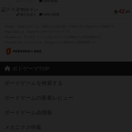
紹介文なし
1件の投稿
ドコジャン
42
PT
紹介文あり
10件の投稿
※Apple、Apple のロゴ は、米国および他の国々で登録されたApple Inc.の商標です。
※App Store は、Apple Inc.のサービスマークです。
※Android は、グーグル インコーポレイテッドの商標または登録商標です。
※Google Play とそのロゴは、Google Inc.の商標または登録商標です。
ボドゲーマTOP
ボードゲームを検索する
ボードゲームの新着レビュー
ボードゲーム会情報
メカニクス特集