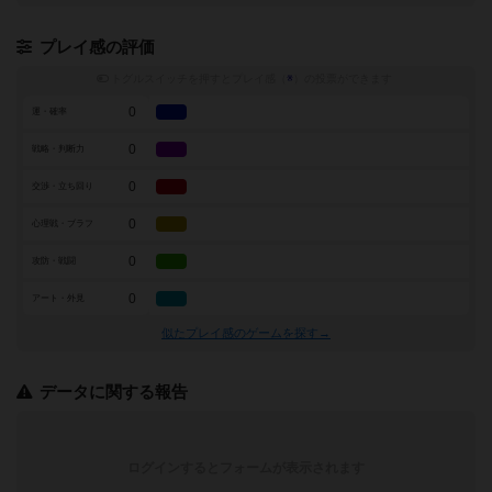
プレイ感の評価
トグルスイッチを押すとプレイ感（
※
）の投票ができます
0
運・確率
0
戦略・判断力
0
交渉・立ち回り
0
心理戦・ブラフ
0
攻防・戦闘
0
アート・外見
似たプレイ感のゲームを探す→
データに関する報告
ログインするとフォームが表示されます