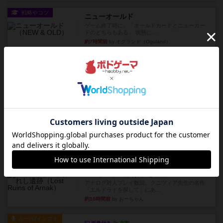
戦略やコツ
ニューオールド
ゲーム終了時に、「オールドカードとニューカー
ドのどちらもある」 状態に...
約7時間前
by オグランド（Oguland）
レビュー
ニューオールド
ボードゲームを1,000個以上持っているユーザー視
点で良かった点と悪か...
約7時間前
by オグランド（Oguland）
レビュー
デクリプト
プレイ感がしっかりしてるから、超ボードゲーム
やったなって感じ。パーティ...
約8時間前
by ヒロ(新！ボードゲーム家族)
レビュー
充実
アルナックの失われし遺跡
アナログ対人プレイ数回。クニツィア先生の名作
「エルドラドを探して」にあ...
約10時間前
by おーちゃん
ルール/インスト