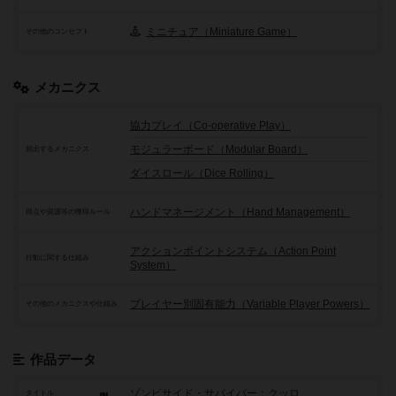
ミニチュア（Miniature Game）
その他のコンセプト
メカニクス
協力プレイ（Co-operative Play）
モジュラーボード（Modular Board）
頻出するメカニクス
ダイスロール（Dice Rolling）
ハンドマネージメント（Hand Management）
得点や資源等の獲得ルール
アクションポイントシステム（Action Point
行動に関する仕組み
System）
プレイヤー別固有能力（Variable Player Powers）
その他のメカニクスや仕組み
作品データ
ゾンビサイド・サバイバー：クッロ
タイトル