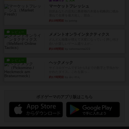
画像付き
充実
マーケットフレッシュ
目的あなたの店先に農産物の木箱を戦略的に積み
重ねて在庫を最大化し、競合...
約15時間前
by jurong
レビュー
メメントオンラインタクティクス
どんどん物量が増えて大変になっていく押し付け
合いが楽しいゲーム盛り上が...
約15時間前
by nekomanma222
レビュー
ヘックメック
サイコロゲームです1から5までの数字と芋虫がか
かれたダイス。これを振っ...
約17時間前
by みいやん
ボドゲーマのアプリ版はこちら