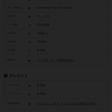
Zombicide Survivor: Curro
原題・英題表記
1人～12人
参加人数
60分前後
プレイ時間
13歳から
対象年齢
2015年～
発売時期
未登録
参考価格
ゾンビサイド（Zombicide）
関連作品
クレジット
未登録
ゲームデザイン
未登録
アートワーク
クール ミニ オア ノット（Cool Mini Or Not）
関連企業/団体