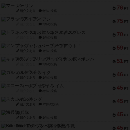
マーリン
76
PT
紹介文あり
6件の投稿
フラットアイアン
75
PT
紹介文なし
2件の投稿
トランスオリエント・エクスプレス
70
PT
紹介文なし
1件の投稿
アンブッシュ！：ムーブアウト！
59
PT
紹介文あり
1件の投稿
キャプテン・フリップ：イスラ・ボンバ
51
PT
紹介文なし
2件の投稿
ガルフストライク
46
PT
紹介文あり
1件の投稿
エコーズ・オブ・タイム
45
PT
紹介文なし
8件の投稿
スカルキング
45
PT
紹介文あり
12件の投稿
海兵隊
45
PT
紹介文あり
1件の投稿
Bitter End ブタペスト救出作戦
45
PT