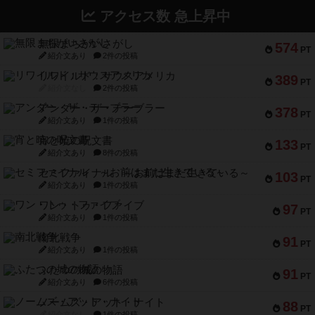
アクセス数 急上昇中
無限まちがいさがし
574
PT
紹介文あり
2件の投稿
リワイルド：サウスアメリカ
389
PT
紹介文なし
2件の投稿
アンダー・ザ・テーブラー
378
PT
紹介文あり
1件の投稿
宵と暁の呪文書
133
PT
紹介文あり
8件の投稿
セミファイナル ～お前はまだ生きている～
103
PT
紹介文あり
1件の投稿
ワン・トゥ・ファイブ
97
PT
紹介文あり
1件の投稿
南北戦争
91
PT
紹介文あり
1件の投稿
ふたつの城の物語
91
PT
紹介文あり
6件の投稿
ノームズ・アット・ナイト
88
PT
紹介文なし
1件の投稿