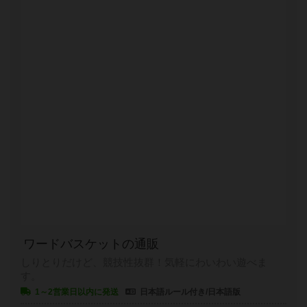
ワードバスケットの通販
しりとりだけど、競技性抜群！気軽にわいわい遊べま
す。
1～2営業日以内に発送
日本語ルール付き/日本語版