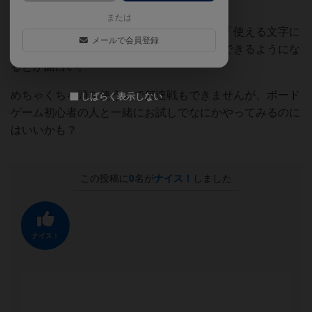
単なのでルール説明が簡単に完了します。
または
しりとりに「早い者勝ち」「文字数制限」「使える文字に
メールで会員登録
制限」等の要素を加えると白熱した戦いができるようにな
るとか面白い。
めちゃくちゃ頭を使うので何連戦もできませんが、ボード
しばらく表示しない
ゲーム初心者の人と一緒にお試しでなにかやってみるのに
はいいかも？
この投稿に
0
名が
ナイス！
しました
ナイス！