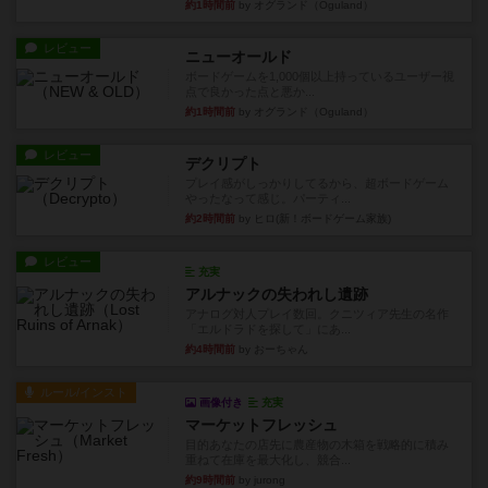
約1時間前
by オグランド（Oguland）
レビュー
ニューオールド
ボードゲームを1,000個以上持っているユーザー視
点で良かった点と悪か...
約1時間前
by オグランド（Oguland）
レビュー
デクリプト
プレイ感がしっかりしてるから、超ボードゲーム
やったなって感じ。パーティ...
約2時間前
by ヒロ(新！ボードゲーム家族)
レビュー
充実
アルナックの失われし遺跡
アナログ対人プレイ数回。クニツィア先生の名作
「エルドラドを探して」にあ...
約4時間前
by おーちゃん
ルール/インスト
画像付き
充実
マーケットフレッシュ
目的あなたの店先に農産物の木箱を戦略的に積み
重ねて在庫を最大化し、競合...
約9時間前
by jurong