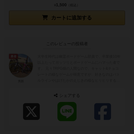
1,500
¥
（税込）
カートに追加する
このレビューの投稿者
大学生時代は幽霊ボードゲーム部員で、卒業後10年
勇者
以上たってガッツリとボードゲームにハマった者で
す。 元々TRPG畑の人間なので、キャット&チョコ
レートの様なゲームが得意ですが、好きなのはバト
ルラインやはげたかのえじきの様なヒリヒリするゲ
男爵
ームです。 よろしくお願い...
シェアする