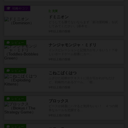
戦略やコツ
充実
ドミニオン
どうしても勝てないならまず「鍛冶屋戦略」を試
してみてください。(基本セ...
9年以上前
の投稿
レビュー
ナンジャモンジャ・ミドリ
インスピレーションと記憶力がモノをいう！？珍
しいボードゲーム順番にカー...
9年以上前
の投稿
レビュー
こねこばくはつ
ふざけた絵柄やテキストに目が引かれがちだけ
ど、戦略性のあるゲーム。「順...
9年以上前
の投稿
レビュー
ブロックス
ピースが綺麗にハマると気持ちいい！ ４つの簡
単なルールを把握する...
9年以上前
の投稿
レビュー