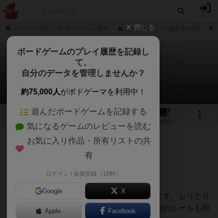
ログイン
閉じる
ボドゲーマTOP
ボードゲームの検索
ワードバスケットの通販/商品詳細
ボードゲームのプレイ履歴を記録し
て、
ワードバスケット
自分のデータを管理しませんか？
男爵さんのレビュー
約75,000人
がボドゲーマを利用中！
遊んだボードゲームを記録する
16
5
57
371
トップ
画像
動画
レビュー
カフェ
気になるゲームのレビューを読む
お気に入り作品・所有リストの共
92名
0名
0
9年以上前
有
ログイン / 会員登録（10秒）
「しりとり」がボードゲームになった。
Google
X
このゲームを紹介するならこれが一番簡単です。しりとり
を知らない人は少ないし、ボードゲーム独自のルールも簡
Apple
Facebook