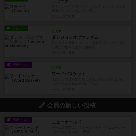
コヨーテ
チキンレース＋ブラフ＋カウンティングこれらの
要素が入っているように感じ...
9年以上前
の投稿
レビュー
充実
ダンジョンオブマンダム
剣と魔法の世界でダチョウ倶楽部プレイヤーは剣
と魔法の世界に生きる冒険者...
9年以上前
の投稿
戦略やコツ
充実
ワードバスケット
人によっては卑怯と思われるかもしれませんが、
このゲームを始める前に「し...
9年以上前
の投稿
会員の新しい投稿
戦略やコツ
ニューオールド
ゲーム終了時に、「オールドカードとニューカー
ドのどちらもある」 状態に...