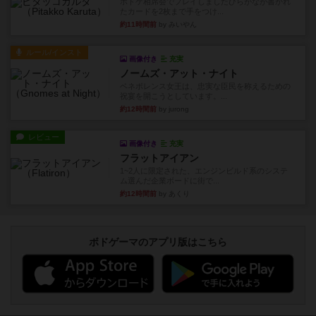
ボドゲ相席会でプレイしましたひらがなが書かれ
たカードを2枚まで手をつけ...
約11時間前
by みいやん
ルール/インスト
画像付き
充実
ノームズ・アット・ナイト
ベネボレンス女王は、忠実な臣民を称えるための
祝宴を開こうとしています。...
約12時間前
by jurong
レビュー
画像付き
充実
フラットアイアン
1~2人に限定された、エンジンビルド系のシステ
ム選んだ企業ボードに街で...
約12時間前
by あくり
ボドゲーマのアプリ版はこちら