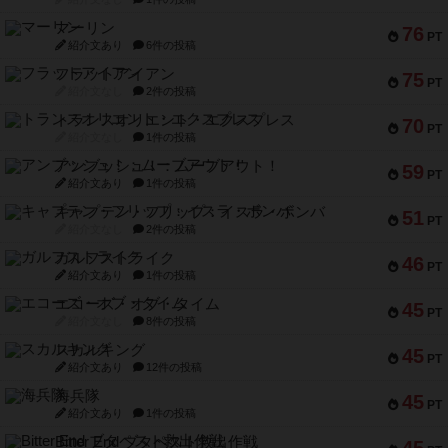
マーリン
76
PT
紹介文あり
6件の投稿
フラットアイアン
75
PT
紹介文なし
2件の投稿
トランスオリエント・エクスプレス
70
PT
紹介文なし
1件の投稿
アンブッシュ！：ムーブアウト！
59
PT
紹介文あり
1件の投稿
キャプテン・フリップ：イスラ・ボンバ
51
PT
紹介文なし
2件の投稿
ガルフストライク
46
PT
紹介文あり
1件の投稿
エコーズ・オブ・タイム
45
PT
紹介文なし
8件の投稿
スカルキング
45
PT
紹介文あり
12件の投稿
海兵隊
45
PT
紹介文あり
1件の投稿
Bitter End ブタペスト救出作戦
45