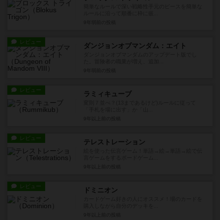
簡単なルールで深い戦略性手元のピースを簡単な
ルールに沿って順番に枠に嵌...
9年弱前
の投稿
レビュー
ダンジョンオブマンダム：エイト
ダンジョンオブマンダムのアップデート版でし
た。冒険者の職業が増え、追加...
9年弱前
の投稿
レビュー
ラミィキューブ
変則７並べ？(13まであるけど)ルールに従って
「手札を場に出す」か「山...
9年以上前
の投稿
レビュー
テレストレーション
絵を使った伝言ゲーム！単語→絵→単語→絵で伝
言ゲームをするボードゲーム...
9年以上前
の投稿
レビュー
ドミニオン
カードゲーム好きの人にオススメ！場のカードを
購入しながら自分のデッキを...
9年以上前
の投稿