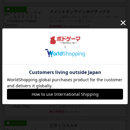
レビュー
メメントオンラインタクティクス
どんどん物量が増えて大変になっていく押し付け
合いが楽しいゲーム盛り上が...
約9時間前
by nekomanma222
レビュー
ヘックメック
サイコロゲームです1から5までの数字と芋虫がか
かれたダイス。これを振っ...
約10時間前
by みいやん
レビュー
ハゲタカのえじき
超有名なゲームですが、初めてプレイしました。1
から15までのカードがプ...
約11時間前
by みいやん
レビュー
ジャスト・ワン
まぁ面白かった‼️よくテレビとかのバラエティなん
かで、お題がわからずに...
約11時間前
by みいやん
レビュー
ピタッコカルタ