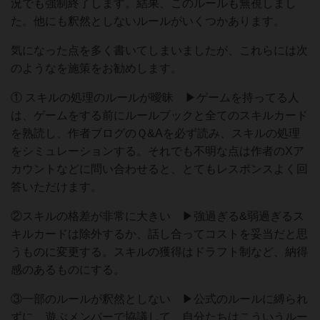
況でも強制終了します。結果、このルールも無視しまし
た。他にも釈然としないルールがいくつかあります。
気になった点を多く書いてしまいましたが、これらには次
のようなを施策をお勧めします。
① スキルの処理のルールが曖昧 ▶︎ゲームを持ってる人
は、ゲームをする前にルールブックと全てのスキルカード
を熟読し、作者ブログのＱ&Aを必ず読み、スキルの処理
をシミュレーションする。それでも不明な点は作者のXア
カウントなどに問い合わせると、とてもレスポンスよく回
答いただけます。
②スキルの格差が非常に大きい ▶︎強過ぎる&弱過ぎるス
キルカードは除外するか、話し合ってコストを妥当だと思
うものに変更する。スキルの獲得はドラフト制など、納得
感のあるものにする。
③一部のルールが釈然としない ▶︎公式のルールに縛られ
ずに、遊ぶメンバーで協議して、自分たちはこういうルー