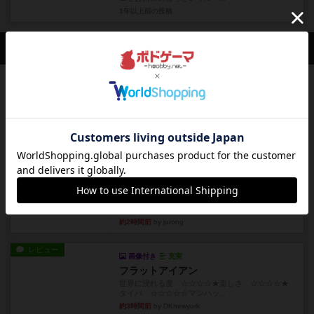
1年以上前
の投稿
会員の新しい投稿
ルール/インスト
画像付き
充実
キャプテン・フリップ：イスラ・ボンバ
イスラ・ボンバを探しに出航!潜水艦を装備し、あ
なたの乗組員を監獄から解...
約1時間前
by jurong
ルール/インスト
画像付き
充実
トランスオリエント・エクスプレス
乗客の皆様、トランスオリエント・エクスプレス
にご乗車ありがとうございま...
約2時間前
by jurong
レビュー
画像付き
充実
フラットアイアン
世界に浸れる度 ☆☆☆☆★楽しさ ☆☆☆☆★
タイパ ☆☆☆☆☆マンハッ...
約3時間前
by DKnewyork