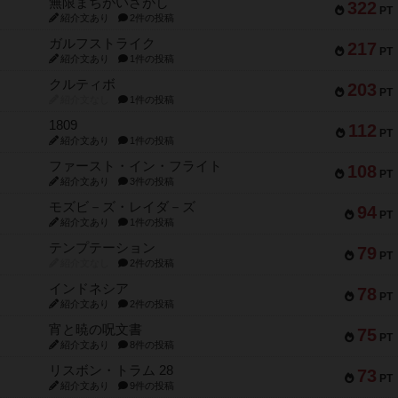
無限まちがいさがし
322
PT
紹介文あり
2件の投稿
ガルフストライク
217
PT
紹介文あり
1件の投稿
クルティボ
203
PT
紹介文なし
1件の投稿
1809
112
PT
紹介文あり
1件の投稿
ファースト・イン・フライト
108
PT
紹介文あり
3件の投稿
モズビ－ズ・レイダ－ズ
94
PT
紹介文あり
1件の投稿
テンプテーション
79
PT
紹介文なし
2件の投稿
インドネシア
78
PT
紹介文あり
2件の投稿
宵と暁の呪文書
75
PT
紹介文あり
8件の投稿
リスボン・トラム 28
73
PT
紹介文あり
9件の投稿