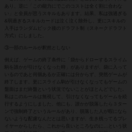
あり、逆に「この能力にでこのコストは全く割に合わな
い」と全員が思うスキルもあります。結果、私は強過ぎる
&弱過ぎるスキルカードは泣く泣く除外し、更にスキルの
入手はランダムピック後のドラフト制（スネークドラフト
方式）にしました。
③一部のルールが釈然としない
例えば、ゲームの終了条件に「袋からドローするスライム
駒を誰かが引けなくなった時」がありますが、袋に入って
いるのであと何個あるか正確には分からず、突然ゲームが
終了します。更にスライム駒が引けなくなってもゲームの
盤面はまだ終盤という状況でないことがほとんどでした。
私はこのルールは無視して、引けなくなってもゲームを続
行するようにしました。他にも、誰かが脱落したら３ター
ンで強制終了というルールがあり、脱落した人が暇になら
ないような配慮なんだとは思いますが、生き残ってるプレ
イヤーからしたら、これから良いところなのに…という状