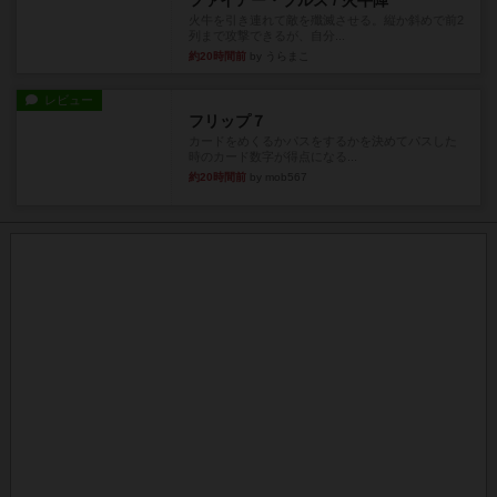
火牛を引き連れて敵を殲滅させる。縦か斜めで前2
列まで攻撃できるが、自分...
約20時間前
by うらまこ
レビュー
フリップ７
カードをめくるかパスをするかを決めてパスした
時のカード数字が得点になる...
約20時間前
by mob567