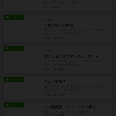
気に入りの作品です。各プ...
9ヶ月前
の投稿
レビュー
充実
それはオレの魚だ！
面白いです。お気に入りのゲームのひとつです。
インストが１分で終わるほど...
1年以上前
の投稿
レビュー
充実
ダンジョンオブマンダム：エイト
とても面白いです。お気に入りのゲームのひとつ
です。好き嫌いが別れるゲー...
1年以上前
の投稿
レビュー
ワニに乗る？
面白いです。軽い気持ちでプレイでき、プレイ時
間も短いので、ボドゲ会など...
1年以上前
の投稿
レビュー
エセ芸術家 ニューヨークへ行く
面白いです。エセ芸術家にお題がバレてしまうと
エセ芸術家の勝ちというルー...