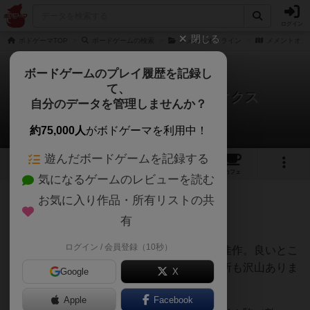
ログイン
閉じる
ボドゲーマTOP
ボードゲームの検索
メメントオンライン
メメントオン
ボードゲームのプレイ履歴を記録し
て、
メメントオンラインタクティクス
自分のデータを管理しませんか？
うみさんのレビュー
約75,000人
がボドゲーマを利用中！
遊んだボードゲームを記録する
6
3
3
トップ
画像
動画
レビュー
カフェ
気になるゲームのレビューを読む
お気に入り作品・所有リストの共
2140名
8名
0
9ヶ月前
有
ログイン / 会員登録（10秒）
とても面白いです。もう少しで傑作になる佳作。良いとこ
ろは沢山ありますが、イマイチと感じる箇所も沢山ありま
Google
X
す。
Apple
Facebook