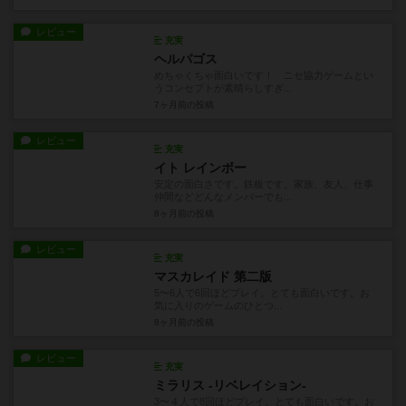
レビュー
充実
ヘルパゴス
めちゃくちゃ面白いです！ ニセ協力ゲームとい
うコンセプトが素晴らしすぎ...
7ヶ月前
の投稿
レビュー
充実
イト レインボー
安定の面白さです。鉄板です。家族、友人、仕事
仲間などどんなメンバーでも...
8ヶ月前
の投稿
レビュー
充実
マスカレイド 第二版
5〜6人で6回ほどプレイ。とても面白いです。お
気に入りのゲームのひとつ...
8ヶ月前
の投稿
レビュー
充実
ミラリス -リベレイション-
3〜４人で8回ほどプレイ。とても面白いです。お