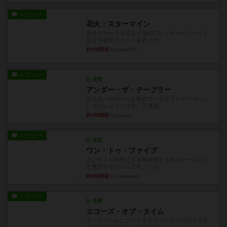
レビュー
花火：スターマイン
自分のカードは見えず他のプレイヤーのカードが
見える状態でカードを教えた...
約5時間前
by mob567
レビュー
充実
アンダー・ザ・テーブラー
笑えるバカゲームを集めているライトゲーマーと
してのレビューです。正体隠...
約7時間前
by toyota
レビュー
充実
ワン・トゥ・ファイブ
とにかくお手軽にすき間時間をうめるゲームとし
て重宝するゲームです。いわ...
約8時間前
by nabekoh
レビュー
充実
エコーズ・オブ・タイム
カードゲームにファイナルファンタジーのアクテ