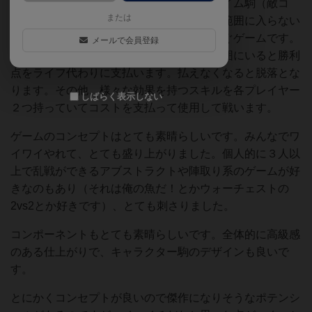
様々な攻撃範囲（将棋を再現）があるスライム駒（敵コ
または
マ）を各々が配置していき、敵コマの攻撃範囲に入らない
ようにしつつ、敵コマを取って勝利点を稼ぐゲームです。
メールで会員登録
自分のアクション終了時に敵コマの攻撃範囲にいると勝利
点をライフ代わりに支払います。払えなくなると脱落とな
ります。その他、様々な効果を持つスキルを各プレイヤー
しばらく表示しない
２つ持っていてコストを支払って使用して戦います。
ゲームのコンセプトはとても素晴らしいです。みんなでワ
イワイやれて、とても盛り上がりました。個人的に３人以
上で乱戦ができるアブストラクトや陣取り系のゲームが好
きなのもあり（それは俺の魚だ！とかウォーチェストの
2vs2とか好きです）、とても刺さりました。
コンポーネントもとても素晴らしいです。全体的に高級感
のある仕上がりで、キャラクター駒のデザインも良いで
す。
とにかくコンセプトが良いので傑作になりそうなポテンシ