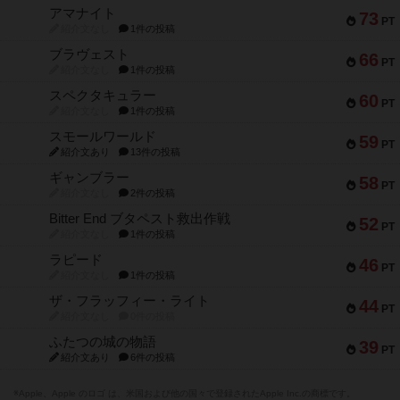
アマナイト
73
PT
紹介文なし
1件の投稿
ブラヴェスト
66
PT
紹介文なし
1件の投稿
スペクタキュラー
60
PT
紹介文なし
1件の投稿
スモールワールド
59
PT
紹介文あり
13件の投稿
ギャンブラー
58
PT
紹介文なし
2件の投稿
Bitter End ブタペスト救出作戦
52
PT
紹介文なし
1件の投稿
ラピード
46
PT
紹介文なし
1件の投稿
ザ・フラッフィー・ライト
44
PT
紹介文なし
0件の投稿
ふたつの城の物語
39
PT
紹介文あり
6件の投稿
※Apple、Apple のロゴ は、米国および他の国々で登録されたApple Inc.の商標です。