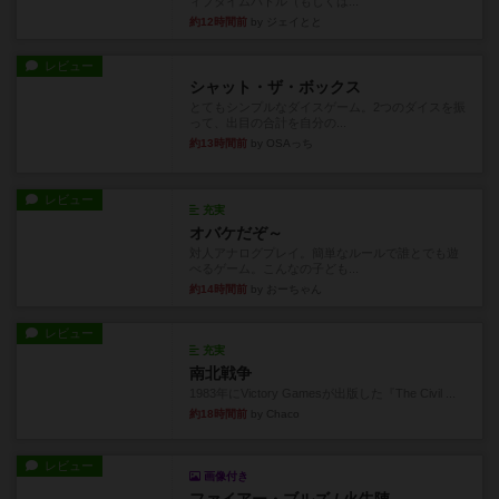
ィブタイムバトル（もしくは...
約12時間前
by ジェイとと
レビュー
シャット・ザ・ボックス
とてもシンプルなダイスゲーム。2つのダイスを振
って、出目の合計を自分の...
約13時間前
by OSAっち
レビュー
充実
オバケだぞ～
対人アナログプレイ。簡単なルールで誰とでも遊
べるゲーム。こんなの子ども...
約14時間前
by おーちゃん
レビュー
充実
南北戦争
1983年にVictory Gamesが出版した『The Civil ...
約18時間前
by Chaco
レビュー
画像付き
ファイアー・ブルズ / 火牛陣