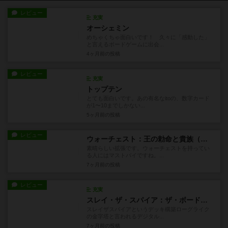
レビュー
充実
オーシェミン
めちゃくちゃ面白いです！ 久々に「感動した」
と言えるボードゲームに出会...
4ヶ月前
の投稿
レビュー
充実
トップテン
とても面白いです。あの有名なitoの、数字カード
が1〜10までしかない...
5ヶ月前
の投稿
レビュー
ウォーチェスト：王の勅命と貴族（拡張）
素晴らしい拡張です。ウォーチェストを持ってい
る人にはマストバイですね。...
7ヶ月前
の投稿
レビュー
充実
スレイ・ザ・スパイア：ザ・ボードゲーム
スレイザスパイアというデッキ構築ローグライク
の金字塔と言われるデジタル...
7ヶ月前
の投稿