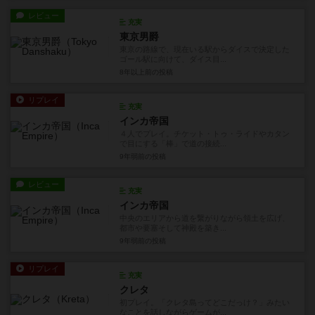
レビュー
充実
東京男爵
東京の路線で、現在いる駅からダイスで決定した
ゴール駅に向けて、ダイス目...
8年以上前
の投稿
リプレイ
充実
インカ帝国
４人でプレイ。チケット・トゥ・ライドやカタン
で目にする「棒」で道の接続...
9年弱前
の投稿
レビュー
充実
インカ帝国
中央のエリアから道を繋がりながら領土を広げ、
都市や要塞そして神殿を築き...
9年弱前
の投稿
リプレイ
充実
クレタ
初プレイ。「クレタ島ってどこだっけ？」みたい
なことを話しながらゲームが...