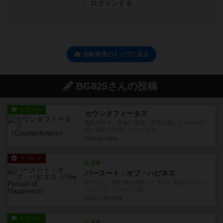
ログインする
自転車便のトップに戻る
BG825さんの投稿
レビュー
カウンタフィータス
偽札を作り、現金に変換。捜査が進むとレベルの
低い偽札は流通しにくくなる...
約5年前
の投稿
リプレイ
充実
パースート・オブ・ハピネス
初ゲーム。2017年を閉めくくるのに相応しいゲー
ムだ（？）インストに約...
8年以上前
の投稿
レビュー
充実