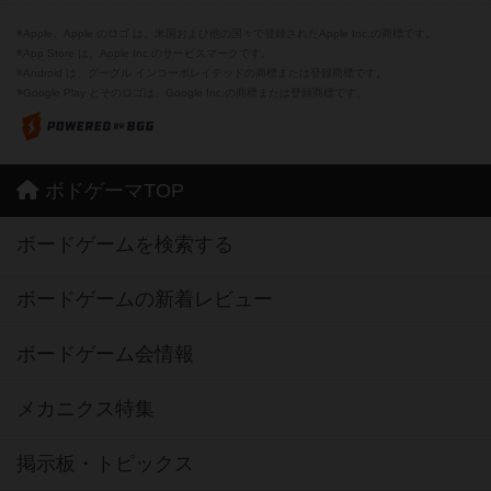
※Apple、Apple のロゴ は、米国および他の国々で登録されたApple Inc.の商標です。
※App Store は、Apple Inc.のサービスマークです。
※Android は、グーグル インコーポレイテッドの商標または登録商標です。
※Google Play とそのロゴは、Google Inc.の商標または登録商標です。
ボドゲーマTOP
ボードゲームを検索する
ボードゲームの新着レビュー
ボードゲーム会情報
メカニクス特集
掲示板・トピックス