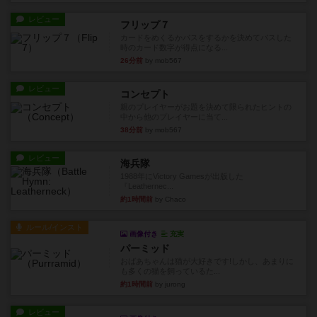
レビュー
フリップ７
カードをめくるかパスをするかを決めてパスした
時のカード数字が得点になる...
26分前
by mob567
レビュー
コンセプト
親のプレイヤーがお題を決めて限られたヒントの
中から他のプレイヤーに当て...
38分前
by mob567
レビュー
海兵隊
1988年にVictory Gamesが出版した
『Leathernec...
約1時間前
by Chaco
ルール/インスト
画像付き
充実
パーミッド
おばあちゃんは猫が大好きです!しかし、あまりに
も多くの猫を飼っているた...
約1時間前
by jurong
レビュー