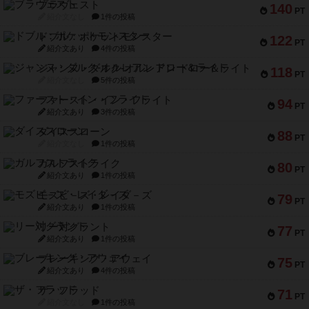
ブラヴェスト
140
PT
紹介文なし
1件の投稿
ドブル：ポケットモンスター
122
PT
紹介文あり
4件の投稿
ジャンヌ・ダルク-オルレアン ドロー＆ライト
118
PT
紹介文なし
5件の投稿
ファースト・イン・フライト
94
PT
紹介文あり
3件の投稿
ダイススローン
88
PT
紹介文なし
1件の投稿
ガルフストライク
80
PT
紹介文あり
1件の投稿
モズビ－ズ・レイダ－ズ
79
PT
紹介文あり
1件の投稿
リー対グラント
77
PT
紹介文あり
1件の投稿
ブレーキング・アウェイ
75
PT
紹介文あり
4件の投稿
ザ・フラッド
71
PT
紹介文なし
1件の投稿