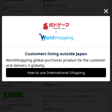
画像付き
オラパ・マイン
お気に入りのplayte製です。オラパスペースから
やり、気に入りました...
約1時間前
by くみ
レビュー
マーリン
４人プレイ。インスト1時間プレイ2時間半。結構
ダイス運と手札のカード運...
約2時間前
by oliber
レビュー
アンブッシュ！：シルバースター
1987年にVictory Gamesが出版した『Silver Sta...
約2時間前
by Chaco
レビュー
アンブッシュ！：パープルハート
1985年にVictory Gamesが出版した『Purple Hea...
約2時間前
by Chaco
レビュー
アンブッシュ！：ムーブアウト！
1984年にVictory Gamesが出版した『Move
Out！』...
約3時間前
by Chaco