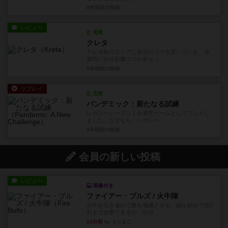
9年弱前
の投稿
レビュー
充実
クレタ
クレタ島のエリアに自分のコマを置いていき、決
算時に自分影響コマが多かっ...
9年弱前
の投稿
リプレイ
充実
パンデミック：新たなる試練
レガシーシーズン１を通常ゲームとしてプレイし
ました。なぜなら、レガシー...
9年弱前
の投稿
会員の新しい投稿
レビュー
画像付き
ファイアー・ブルズ / 火牛陣
火牛を引き連れて敵を殲滅させる。縦か斜めで前2
列まで攻撃できるが、自分...
14分前
by うらまこ