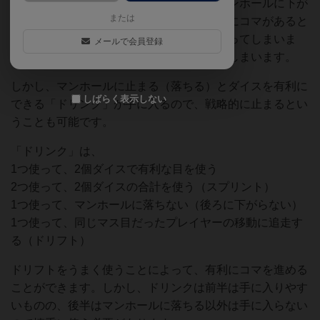
特にマンホールに止まると「一つ後ろのマンホールに下が
または
る」のですが、もし一つ後ろのマンホールにコマがあると
「さらに一つ後ろのマンホール」まで下がってしまいま
メールで会員登録
す。最終的にはスタート地点まで下がってしまいます。
しかし、マンホールに止まる（落ちる）とダイスを有利に
しばらく表示しない
できる「ドリンク」が手に入るので、戦略的に止まるとい
うことも可能です。
「ドリンク」は、
1つ使って、2個ダイスで有利な目を使う
2つ使って、2個ダイスの合計を使う（スプリント）
1つ使って、マンホールに落ちない（後ろに下がらない）
1つ使って、同じマス目だったプレイヤーの移動に追走す
る（ドリフト）
ドリフトをうまく使うことによって、有利にコマを進める
ことができます。しかし、ドリンクは前半は手に入りやす
いものの、後半はマンホールに落ちる以外は手に入らない