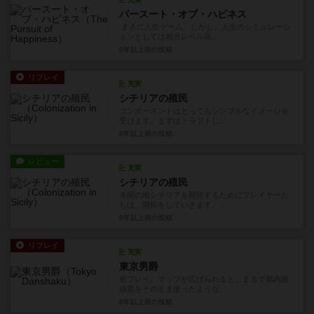
パースート・オブ・ハピネス
まさに人生ゲーム。しかし、人生のシミュレーシ
ョンとしては相当レベル高...
8年以上前
の投稿
リプレイ
充実
シチリアの殖民
コンポーネントはとってもシンプルなイメージを
受けます。まずはドラフトし...
8年以上前
の投稿
レビュー
充実
シチリアの殖民
未開の地シチリアを開拓するためにプレイヤーた
ちは、開拓をしていきます。...
8年以上前
の投稿
リプレイ
充実
東京男爵
初プレイ。マップが広げられると、まるで都内路
線図をそのまま使ったような...
8年以上前
の投稿