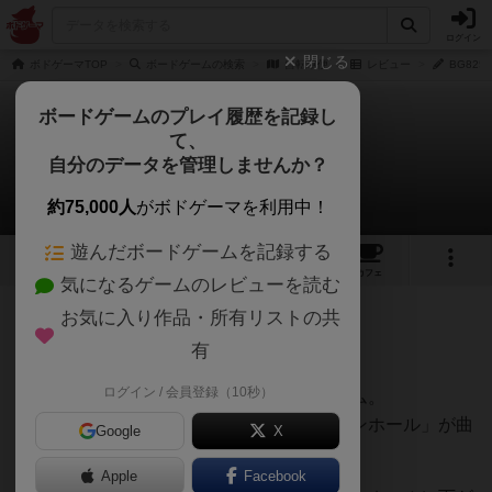
ログイン
閉じる
ボドゲーマTOP
ボードゲームの検索
自転車便
レビュー
BG82
ボードゲームのプレイ履歴を記録し
て、
自転車便
自分のデータを管理しませんか？
BG825さんのレビュー
約75,000人
がボドゲーマを利用中！
遊んだボードゲームを記録する
3
1
2
トップ
画像
動画
レビュー
カフェ
気になるゲームのレビューを読む
お気に入り作品・所有リストの共
166名
1名
0
9年以上前
有
ログイン / 会員登録（10秒）
複数の自転車をダイス目で進めていくゲーム。
ボード上に書かれている「ドリンク」「マンホール」が曲
Google
X
者。
Apple
Facebook