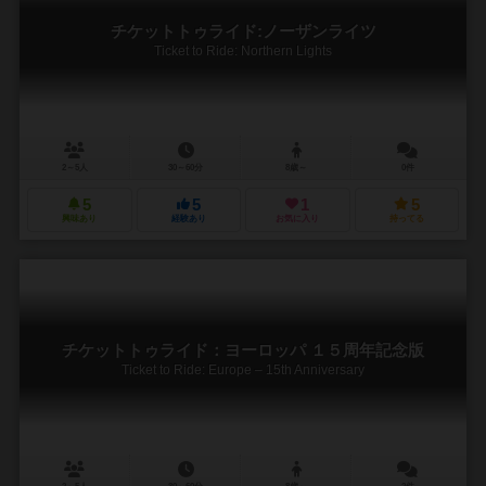
チケットトゥライド:ノーザンライツ
Ticket to Ride: Northern Lights
2～5人
30～60分
8歳～
0件
5
5
1
5
興味あり
経験あり
お気に入り
持ってる
チケットトゥライド：ヨーロッパ １５周年記念版
Ticket to Ride: Europe – 15th Anniversary