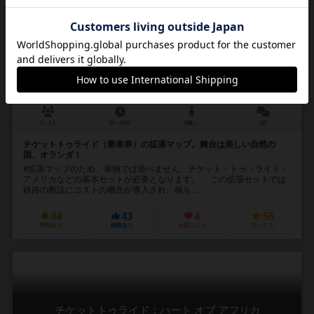
チケットトゥライド：オランダ
Ticket to Ride Map Collection: Volume 4 – Nederland
2～5人
30～60分
8歳～
3件
チケットトゥライド（乗車券）の拡張マップ。舞台は美しい自然の
国、オランダ！
※拡張マップのため、単独では遊べません。チケット・トゥ・ライド・
アメリカなどの基本セットが必要となります。 この拡張セットでは
鉄路の敷設にコストの概念が導入され、橋を...
44
43
4
56
興味あり
経験あり
お気に入り
持ってる
チケットトゥライド：ハート オブ アフリカ