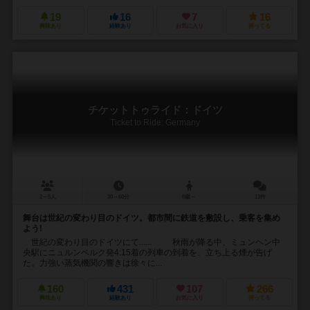
19
16
7
16
興味あり
経験あり
お気に入り
持ってる
チケットトゥライド：ドイツ
Ticket to Ride: Germany
2～5人
30～60分
8歳～
13件
舞台は世紀の変わり目のドイツ。都市間に鉄道を敷設し、乗客を集め
よう!
世紀の変わり目のドイツにて...... 秋雨が降る中、ミュンヘン中
央駅にニュルンベルク発4:15着の列車の到着を、立ち上る煙が告げ
た。力強い蒸気機関の響きは徐々に...
160
431
107
266
興味あり
経験あり
お気に入り
持ってる