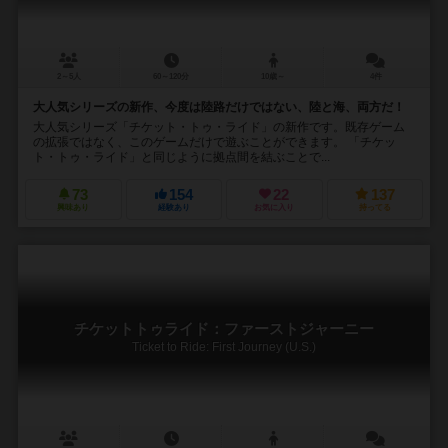
2～5人
60～120分
10歳～
4件
大人気シリーズの新作、今度は陸路だけではない、陸と海、両方だ！
大人気シリーズ「チケット・トゥ・ライド」の新作です。既存ゲーム
の拡張ではなく、このゲームだけで遊ぶことができます。 「チケッ
ト・トゥ・ライド」と同じように拠点間を結ぶことで...
73
154
22
137
興味あり
経験あり
お気に入り
持ってる
チケットトゥライド：ファーストジャーニー
Ticket to Ride: First Journey (U.S.)