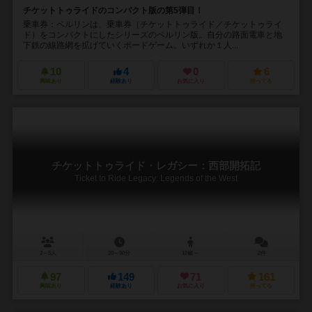
チケットトゥライドのコンパクト版の第5弾目！
乗車券：ベルリンは、乗車券（チケットトゥライド／チケットゥライ
ド）をコンパクトにしたシリーズのベルリン版。自分の路面電車と地
下鉄の線路網を拡げていくボードゲーム。いずれか１人...
10
4
0
6
興味あり
経験あり
お気に入り
持ってる
チケットトゥライド・レガシー：西部開拓記
Ticket to Ride Legacy: Legends of the West
2～5人
20～90分
10歳～
2件
97
149
71
161
興味あり
経験あり
お気に入り
持ってる