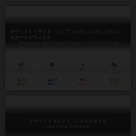
チケットトゥライド・マップコレクション6：フランス
＆オールドウェスト
Ticket to Ride Map Collection: Volume 6 – France & Old West
2～6人
60～90分
8歳～
1件
24
17
2
30
興味あり
経験あり
お気に入り
持ってる
チケットトゥライド：レイル＆セイル
Ticket to Ride: Rails & Sails