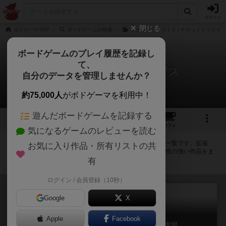
ログイン
閉じる
ボドゲーマTOP
ボードゲームの検索
チケットトゥライド / チケットトゥライ
ボードゲームのプレイ履歴を記録し
て、
チケットトゥライド：スイス
自分のデータを管理しませんか？
拡張/関連作品 36件
約75,000人
がボドゲーマを利用中！
遊んだボードゲームを記録する
6
3
4
トップ
画像
動画
レビュー
カフェ
気になるゲームのレビューを読む
チケットトゥライド：スイスに紐付いているボードゲーム一覧です。拡張
お気に入り作品・所有リストの共
版・続編・リメイク版などの同じシリーズを中心に、関連性の強い作品をま
とめています。
有
ログイン / 会員登録（10秒）
Google
X
Apple
Facebook
チケットトゥライド：イベリア＆韓国