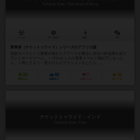
Ticket to Ride: The Heart of Africa
2～5人
90～120分
8歳～
2件
乗車券（チケットゥライド）シリーズのアフリカ版
地形カードという要素が加わりアフリカを舞台に自分の鉄道網を拡げ
ていくボードゲーム。 いずれか１人の電車コマが２個以下になった
ら、１周してもう一度その人がアクションをしたら、...
38
48
7
66
興味あり
経験あり
お気に入り
持ってる
チケットトゥライド：インド
Ticket to Ride: India