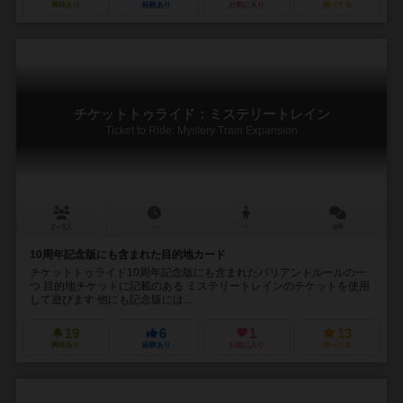
興味あり
経験あり
お気に入り
持ってる
チケットトゥライド：ミステリートレイン
Ticket to Ride: Mystery Train Expansion
2～5人
－
－
0件
10周年記念版にも含まれた目的地カード
チケットトゥライド10周年記念版にも含まれたバリアントルールの一
つ 目的地チケットに記載のある ミステリートレインのチケットを使用
して遊びます 他にも記念版には...
19
6
1
13
興味あり
経験あり
お気に入り
持ってる