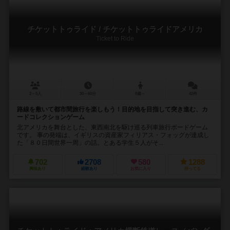
チケットトゥライド / チケットトゥライドアメリカ
Ticket to Ride
2～5人
30～60分
8歳～
42件
路線を敷いて都市間旅行を楽しもう！目的地を目指して突き進む、カ
ードコレクションゲーム
北アメリカを舞台とした、東西南北を駆け巡る列車旅行ボードゲーム
です。 事の発端は、イギリスの資産家フィリアス・フォッグが達成し
た「８０日間世界一周」の話。とある学生５人がそ...
702
2708
580
1288
興味あり
経験あり
お気に入り
持ってる