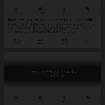
2～4人
10～15分
8歳～
3件
乗車券（チケットトゥライド）をコンパクトにしたシリーズの6弾目
乗車券：パリは、乗車券（チケットトゥライド）をコンパクトにした
シリーズのパリ版。自分のバスの線路網を拡げていくボードゲーム。
いずれか１人のバス駒が２個以下になったら、１周...
15
4
2
3
興味あり
経験あり
お気に入り
持ってる
チケットトゥライド：ベルリン
Ticket To Ride: Berlin
2～4人
10～15分
8歳～
2件