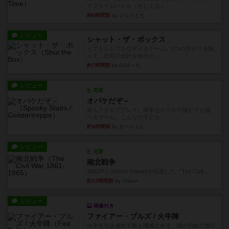
ィブタイムバトル（もしくは...
約6時間前
by ジェイとと
レビュー
シャット・ザ・ボックス
とてもシンプルなダイスゲーム。2つのダイスを振
って、出目の合計を自分の...
約7時間前
by OSAっち
レビュー
充実
オバケだぞ～
対人アナログプレイ。簡単なルールで誰とでも遊
べるゲーム。こんなの子ども...
約8時間前
by おーちゃん
レビュー
充実
南北戦争
1983年にVictory Gamesが出版した『The Civil ...
約12時間前
by Chaco
レビュー
画像付き
ファイアー・ブルズ / 火牛陣
火牛を引き連れて敵を殲滅させる。縦か斜めで前2