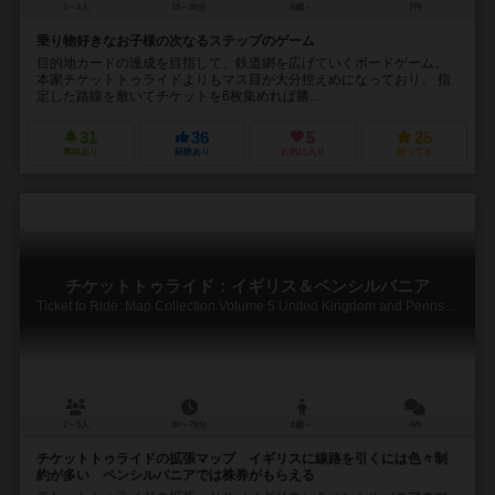
2～4人
15～30分
6歳～
7件
乗り物好きなお子様の次なるステップのゲーム
目的地カードの達成を目指して、鉄道網を広げていくボードゲーム。
本家チケットトゥライドよりもマス目が大分控えめになっており、 指
定した路線を敷いてチケットを6枚集めれば勝...
31
36
5
25
興味あり
経験あり
お気に入り
持ってる
チケットトゥライド：イギリス＆ペンシルバニア
Ticket to Ride: Map Collection Volume 5 United Kingdom and Pennsylvania
2～5人
30～75分
8歳～
4件
チケットトゥライドの拡張マップ イギリスに線路を引くには色々制
約が多い ペンシルバニアでは株券がもらえる