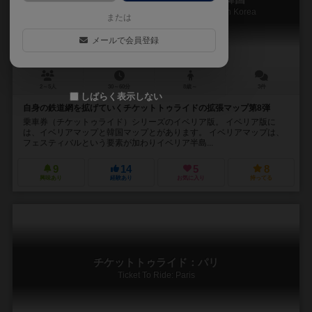
Ticket to Ride Map Collection 8: Iberia & South Korea
または
メールで会員登録
2～5人
30～60分
8歳～
3件
しばらく表示しない
自身の鉄道網を拡げていくチケットトゥライドの拡張マップ第8弾
乗車券（チケットゥライド）シリーズのイベリア版。 イベリア版に
は、イベリアマップと韓国マップとがあります。 イベリアマップは、
フェスティバルという要素が加わりイベリア半島...
9
14
5
8
興味あり
経験あり
お気に入り
持ってる
チケットトゥライド：パリ
Ticket To Ride: Paris