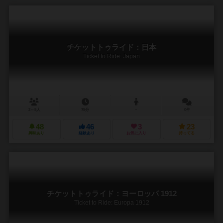
チケットトゥライド：日本
Ticket to Ride: Japan
2～5人
75分
－
0件
48
46
3
23
興味あり
経験あり
お気に入り
持ってる
チケットトゥライド：ヨーロッパ 1912
Ticket to Ride: Europa 1912