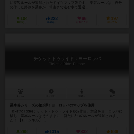
に乗客ルールが追加されたドイツマップ版です。 乗客ルールは、自分
の作った路線を乗客が一筆書きで進む事で通過...
104
222
66
197
興味あり
経験あり
お気に入り
持ってる
チケットトゥライド：ヨーロッパ
Ticket to Ride: Europe
2～5人
60～100分
13歳～
25件
乗車券シリーズの第2弾！ヨーロッパのマップを使用
Ticket to Ride(チケット・トゥ・ライド)の2作目。舞台をヨーロッパに
移し、基本ルールはそのままに、新たに3つのルールが追加されまし
た！ 【1.トンネル】 ...
288
1315
332
886