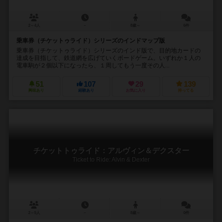
2～4人
－
8歳～
6件
乗車券（チケットゥライド）シリーズのインドマップ版
乗車券（チケットゥライド）シリーズのインド版で、目的地カードの
達成を目指して、鉄道網を広げていくボードゲーム。いずれか１人の
電車駒が２個以下になったら、１周してもう一度その人...
51
107
29
139
興味あり
経験あり
お気に入り
持ってる
チケットトゥライド：アルヴィン＆デクスター
Ticket to Ride: Alvin & Dexter
2～5人
－
8歳～
0件