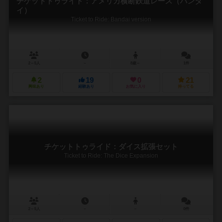
チケットトゥライド：アメリカ横断鉄道レース（バンダ
イ）
Ticket to Ride: Bandai version
2～5人
－
8歳～
1件
2
19
0
21
興味あり
経験あり
お気に入り
持ってる
チケットトゥライド：ダイス拡張セット
Ticket to Ride: The Dice Expansion
2～5人
－
－
0件