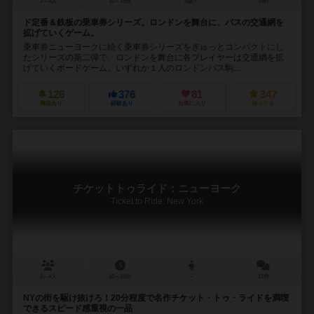
2～4人
10～15分
8歳～
14件
ド定番＆鉄板の乗車券シリーズ。ロンドンを舞台に、バスの交通網を
拡げていくゲーム。
乗車券ニューヨークに続く乗車券シリーズをぎゅっとコンパクトにし
たシリーズの第二弾で、ロンドンを舞台に各プレイヤーは交通網を拡
げていくボードゲーム。いずれか１人のロンドンバス駒...
126
376
81
347
興味あり
経験あり
お気に入り
持ってる
チケットトゥライド：ニューヨーク
Ticket to Ride: New York
2～4人
10～15分
－
11件
NYの街を駆け抜けろ！20分程度で名作チケット・トゥ・ライドを満喫
できるスピード感重視の一品