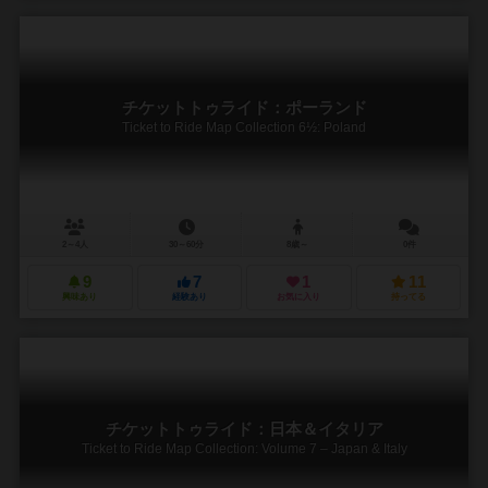
チケットトゥライド：ポーランド
Ticket to Ride Map Collection 6½: Poland
2～4人
30～60分
8歳～
0件
9
7
1
11
興味あり
経験あり
お気に入り
持ってる
チケットトゥライド：日本＆イタリア
Ticket to Ride Map Collection: Volume 7 – Japan & Italy