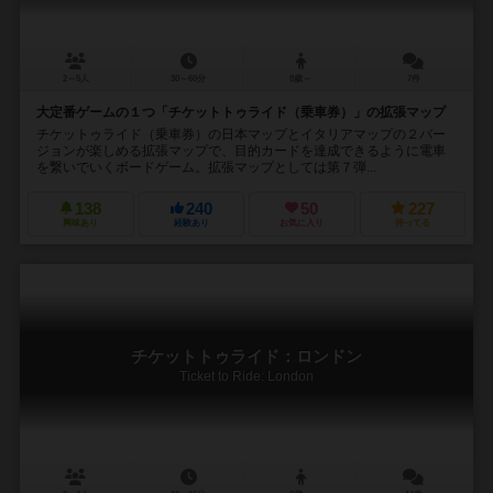
2～5人
30～60分
8歳～
7件
大定番ゲームの１つ「チケットトゥライド（乗車券）」の拡張マップ
チケットゥライド（乗車券）の日本マップとイタリアマップの２バー
ジョンが楽しめる拡張マップで、目的カードを達成できるように電車
を繋いでいくボードゲーム。拡張マップとしては第７弾...
138
240
50
227
興味あり
経験あり
お気に入り
持ってる
チケットトゥライド：ロンドン
Ticket to Ride: London