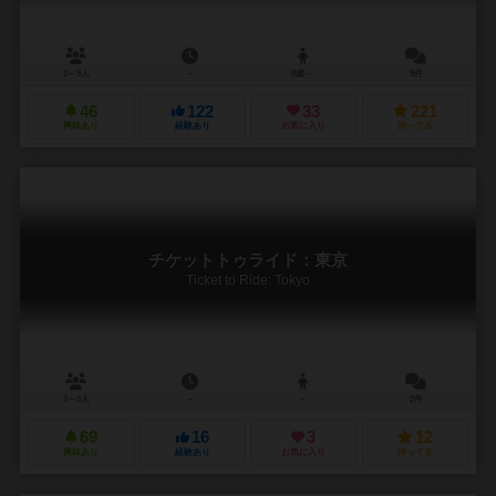
2～5人
－
8歳～
5件
46
122
33
221
興味あり
経験あり
お気に入り
持ってる
チケットトゥライド：東京
Ticket to Ride: Tokyo
2～5人
－
－
2件
69
16
3
12
興味あり
経験あり
お気に入り
持ってる