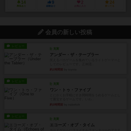
14
9
2
24
興味あり
経験あり
お気に入り
持ってる
会員の新しい投稿
レビュー
充実
アンダー・ザ・テーブラー
笑えるバカゲームを集めているライトゲーマーと
してのレビューです。正体隠...
約1時間前
by toyota
レビュー
充実
ワン・トゥ・ファイブ
とにかくお手軽にすき間時間をうめるゲームとし
て重宝するゲームです。いわ...
約3時間前
by nabekoh
レビュー
充実
エコーズ・オブ・タイム
カードゲームにファイナルファンタジーのアクテ