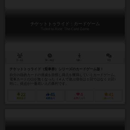
チケットトゥライド：カードゲーム
Ticket to Ride: The Card Game
2～4人
30～40分
8歳～
2件
チケットトゥライド（乗車券）シリーズのカードゲーム版！
自分の目的カードの達成を目指し得点を獲得していくカードゲーム。
電車カードの山が無くなった（４人で遊ぶ場合は１回ではなく２回）
時に、得点が一番高い人の勝利です。
22
45
4
41
興味あり
経験あり
お気に入り
持ってる