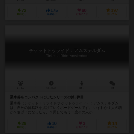
2～5人
30～60分
8歳～
2件
72
175
60
197
興味あり
経験あり
お気に入り
持ってる
チケットトゥライド：アムステルダム
Ticket to Ride: Amsterdam
2～4人
10～15分
8歳～
2件
乗車券をコンパクトにしたシリーズの第3弾目
乗車券（チケットトゥライド/チケットゥライド）：アムステルダム
は、自分の貿易路を拡げていくボードゲームです。 いずれか１人の駒
が２個以下になったら、１周してもう一度その人が...
29
10
3
14
興味あり
経験あり
お気に入り
持ってる