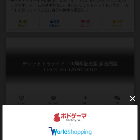
チケットトゥライドの拡張、ＵＫ（イギリス）＆ペンシルバニアのマ
ップです。 ゲームの基本的なルールはチケットトゥライドと同じ、 カ
ードを使ってマップ上に自分の路線を敷設して...
49
83
30
93
興味あり
経験あり
お気に入り
持ってる
チケットトゥライド：10周年記念版 多言語版
Ticket to Ride: 10th Anniversary
2～5人
30～60分
8歳～
4件
89
377
97
224
興味あり
経験あり
お気に入り
持ってる