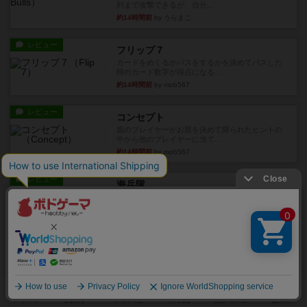
列まで攻撃できるが、自分...
約14時間前
by うらまこ
レビュー
フリップ７
カードをめくるかパスをするかを決めてパスした
時のカード数字が得点になる...
約14時間前
by mob567
レビュー
コンセプト
親のプレイヤーがお題を決めて限られたヒントの
中から他のプレイヤーに当て...
約14時間前
by mob567
レビュー
海兵隊
1988年にVictory Gamesが出版した
『Leathernec...
約14時間前
by Chaco
ルール/インスト
画像付き
充実
パーミッド
おばあちゃんは猫が大好きです!しかし、あまりに
も多くの猫を飼っているた...
約14時間前
by jurong