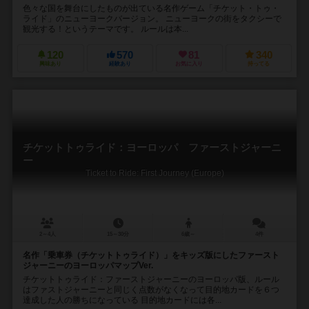
色々な国を舞台にしたものが出ている名作ゲーム「チケット・トゥ・
ライド」のニューヨークバージョン。 ニューヨークの街をタクシーで
観光する！というテーマです。 ルールは本...
120
570
81
340
興味あり
経験あり
お気に入り
持ってる
チケットトゥライド：ヨーロッパ ファーストジャーニ
ー
Ticket to Ride: First Journey (Europe)
2～4人
15～30分
6歳～
4件
名作「乗車券（チケットトゥライド）」をキッズ版にしたファースト
ジャーニーのヨーロッパマップVer.
チケットトゥライド：ファーストジャーニーのヨーロッパ版、ルール
はファストジャーニーと同じく点数がなくなって目的地カードを６つ
達成した人の勝ちになっている 目的地カードには各...