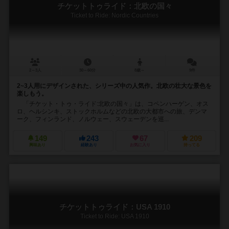
チケットトゥライド：北欧の国々
Ticket to Ride: Nordic Countries
2～3人
30～60分
8歳～
9件
2~3人用にデザインされた、シリーズ中の人気作。北欧の壮大な景色を
楽しもう。
「チケット・トゥ・ライド:北欧の国々」は、コペンハーゲン、オス
ロ、ヘルシンキ、ストックホルムなどの北欧の大都市への旅、デンマ
ーク、フィンランド、ノルウェー、スウェーデンを巡...
149
243
67
209
興味あり
経験あり
お気に入り
持ってる
チケットトゥライド：USA 1910
Ticket to Ride: USA 1910