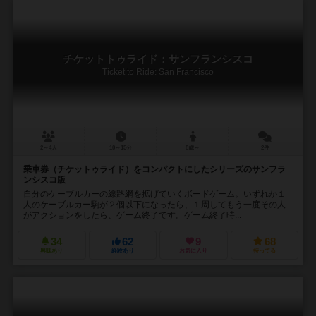
チケットトゥライド：サンフランシスコ
Ticket to Ride: San Francisco
2～4人
10～15分
8歳～
2件
乗車券（チケットゥライド）をコンパクトにしたシリーズのサンフラ
ンシスコ版
自分のケーブルカーの線路網を拡げていくボードゲーム。いずれか１
人のケーブルカー駒が２個以下になったら、１周してもう一度その人
がアクションをしたら、ゲーム終了です。ゲーム終了時...
34
62
9
68
興味あり
経験あり
お気に入り
持ってる