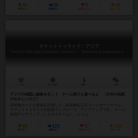
20
22
5
63
興味あり
経験あり
お気に入り
持ってる
チケットトゥライド：アジア
Ticket to Ride Map Collection: Volume 1 – Team Asia & Legendary Asia
2～6人
30～60分
8歳～
4件
アジアの地図に線路を引こう チーム戦でも遊べるよ （日本の地図
がおかしいけど）
目的地カードの達成を目指して、鉄道網を広げていくボードゲーム、
チケットトゥライドの拡張マップの一つ、アジアマップです。 チーム
戦用アジアマップ（二人で１チーム）、 レジェ...
69
123
17
139
興味あり
経験あり
お気に入り
持ってる