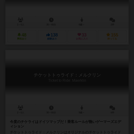
2～5人
30～60分
8歳～
2件
48
138
33
155
興味あり
経験あり
お気に入り
持ってる
チケットトゥライド：メルクリン
Ticket to Ride: Maerklin
2～5人
30～60分
8歳～
6件
今度のチケライはドイツマップだ！乗客ルールが熱いゲーマーズエデ
ィション
チケットトゥライド：メルクリンはオリジナルのチケットトゥライド