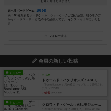
お知らせはありません
遊べるボードゲーム
1565個
約3500種類あるボードゲーム、ウォーゲームが遊び放題。初心者の方
からハードユーザーまで納得の品揃えです。 インストも丁寧にいたし
ま...
フォローする
会員の新しい投稿
レビュー
充実
ドゥームド・バタリオンズ：ASLモジュール11
『Squad Leader』用の追加マップとして発売され
たマップの#9...
26分前
by Chaco
レビュー
クロワ・ド・ゲール：ASLモジュール10
1992年にAvalon Hill社が出版した『Croix de Gu...