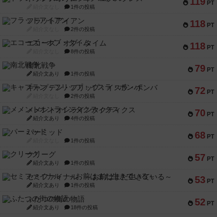
119
PT
紹介文なし
1件の投稿
フラットアイアン
118
PT
紹介文なし
2件の投稿
エコーズ・オブ・タイム
118
PT
紹介文なし
8件の投稿
南北戦争
79
PT
紹介文あり
1件の投稿
キャプテン・フリップ：イスラ・ボンバ
72
PT
紹介文なし
2件の投稿
メメントオンラインタクティクス
70
PT
紹介文あり
4件の投稿
パーミッド
68
PT
紹介文なし
1件の投稿
クリーグ
57
PT
紹介文あり
1件の投稿
セミファイナル ～お前はまだ生きている～
53
PT
紹介文あり
1件の投稿
ふたつの街の物語
52
PT
紹介文あり
18件の投稿