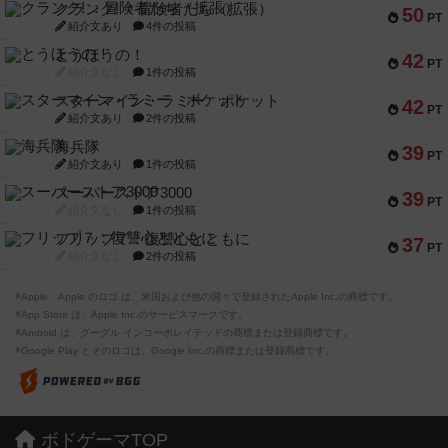
クランク! ：冒険者たち（拡張）
50
PT
紹介文あり
4件の投稿
とうほうの！
42
PT
紹介文なし
1件の投稿
スターマイン・ラミー ポケット
42
PT
紹介文あり
2件の投稿
海兵隊
39
PT
紹介文あり
1件の投稿
スーパーストア3000
39
PT
紹介文なし
1件の投稿
フリップ７：復讐心とともに
37
PT
紹介文なし
2件の投稿
※Apple、Apple のロゴ は、米国および他の国々で登録されたApple Inc.の商標です。
※App Store は、Apple Inc.のサービスマークです。
※Android は、グーグル インコーポレイテッドの商標または登録商標です。
※Google Play とそのロゴは、Google Inc.の商標または登録商標です。
ボドゲーマTOP