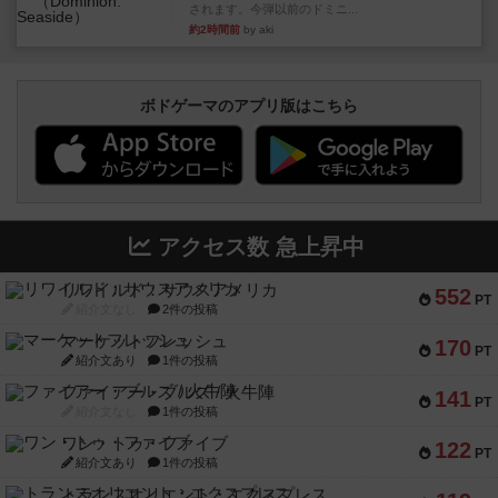
されます。今弾以前のドミニ...
約2時間前
by aki
ボドゲーマのアプリ版はこちら
アクセス数 急上昇中
リワイルド：サウスアメリカ
552
PT
紹介文なし
2件の投稿
マーケットフレッシュ
170
PT
紹介文あり
1件の投稿
ファイアー・ブルズ / 火牛陣
141
PT
紹介文なし
1件の投稿
ワン・トゥ・ファイブ
122
PT
紹介文あり
1件の投稿
トランスオリエント・エクスプレス