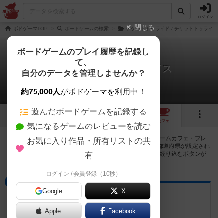
ログイン
閉じる
ボドゲーマTOP
ボードゲームの検索
チケットトゥライド / チケットトゥライ
ボードゲームのプレイ履歴を記録し
て、
チケットトゥライド：スイス
自分のデータを管理しませんか？
4店のカフェ/スペースが提供中
約75,000人
がボドゲーマを利用中！
遊んだボードゲームを記録する
6
3
4
トップ
画像
動画
レビュー
カフェ
気になるゲームのレビューを読む
チケットトゥライド：スイスで遊ぶことができるボードゲームカフェ・プレ
お気に入り作品・所有リストの共
イスペースが4店登録されています。公開プロフィールの都道府県が設定され
たアカウントでログインすると、同じ都道府県内の店舗に絞り込むボタンが
有
表示されます。
ログイン / 会員登録（10秒）
プレイスペース
Google
X
さぬきボドゲ王国
香川県高松市瓦町１丁目4-13 3F
Apple
Facebook