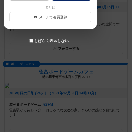
[NEW] 【さぬきボドゲ王国・建国９周年企画】（2023年01月15日 11時51分）
または
メールで会員登録
遊べるボードゲーム
423個
高松市、瓦町駅から徒歩５分。 気軽に立ち寄る部室みたいな空間です
よ。
しばらく表示しない
フォローする
ボードゲームカフェ
雀宮ボードゲームカフェ
栃木県宇都宮市雀宮１丁目 22-17
[NEW] 猫の日🐈イベント（2021年12月31日 14時33分）
遊べるボードゲーム
527個
雀宮駅から徒歩 5 分。 おしゃれな友達の家、ぐらいの感じを目指して
ます！