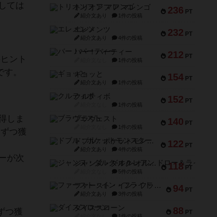
しては
トリオンフ ア マレンゴ
236
PT
紹介文あり
1件の投稿
エレメンツ
232
PT
紹介文あり
4件の投稿
バー！パーティー
212
PT
のヒント
紹介文なし
1件の投稿
です。
ギョッと
154
PT
紹介文あり
1件の投稿
クルティボ
152
PT
紹介文なし
1件の投稿
得しま
ブラヴェスト
140
PT
紹介文なし
1件の投稿
枚ずつ獲
ドブル：ポケットモンスター
122
PT
紹介文あり
4件の投稿
ーが次
ジャンヌ・ダルク-オルレアン ドロー＆ライト
118
PT
紹介文なし
5件の投稿
ファースト・イン・フライト
94
PT
紹介文あり
3件の投稿
ダイススローン
88
ずつ獲
PT
紹介文なし
1件の投稿