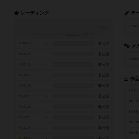
レーティング
テ
その他の
レーティングを行うには
ログイン
が必要です
-
非公開
10点の人
メ
-
非公開
9点の人
その他の
-
非公開
8点の人
-
非公開
7点の人
作
-
非公開
6点の人
タイトル
-
非公開
5点の人
原題・英
-
非公開
4点の人
参加人数
-
非公開
3点の人
プレイ時
-
非公開
2点の人
対象年齢
-
非公開
1点の人