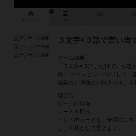
3
ゲーム
トップ
画像
動画
レビ
３文字×３語で言い当
ゲーム概要
「３文字×３語」だけで、お題
鋭い"ナイスヒント"を出して
語彙力と瞬発力が試される、早
遊び方
ゲームの準備
カードを配る
ヒント権カードを、全員に１枚
し、山札として置きます。