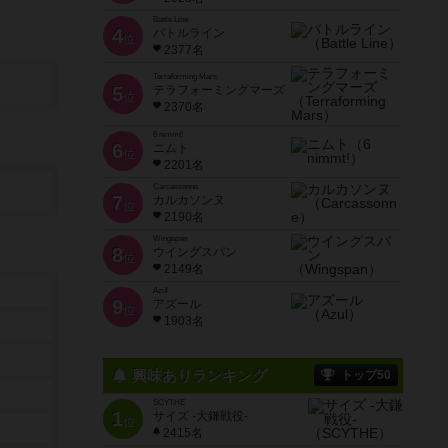
Battle Line
4
バトルライン
位
2377名
Terraforming Mars
5
テラフォーミングマーズ
位
2370名
6 nimmt!
6
ニムト
位
2201名
Carcassonne
7
カルカソンヌ
位
2190名
Wingspan
8
ウイングスパン
位
2149名
Azul
9
アズール
位
1903名
興味ありランキング
トップ50
SCYTHE
1
サイズ -大鎌戦役-
位
2415名