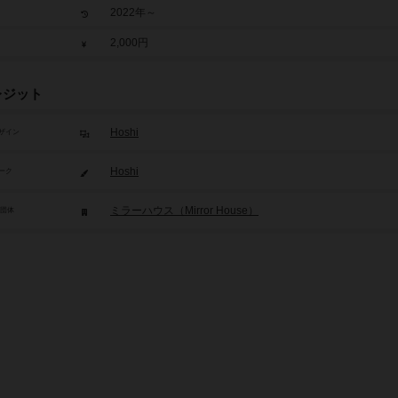
2022年～
2,000円
レジット
Hoshi
ザイン
Hoshi
ーク
ミラーハウス（Mirror House）
/団体