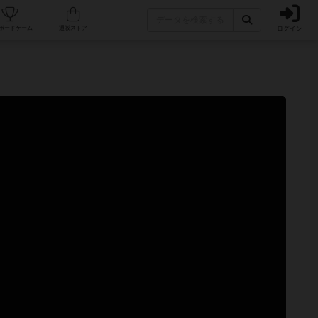
ログイン
カフェ/店舗
人気ボードゲーム
通販ストア