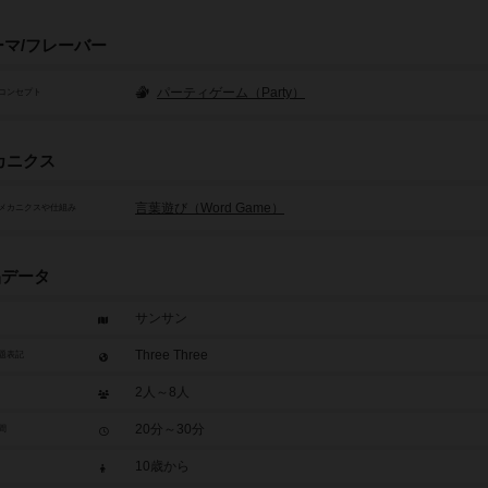
ーマ/フレーバー
パーティゲーム（Party）
コンセプト
カニクス
言葉遊び（Word Game）
メカニクスや仕組み
品データ
サンサン
Three Three
題表記
2人～8人
20分～30分
間
10歳から