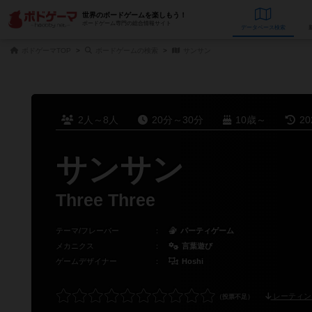
世界のボードゲームを楽しもう！
ボードゲーム専門の総合情報サイト
データベース
検
ボドゲーマTOP
ボードゲームの検索
サンサン
2人～8人
20分～30分
10歳～
2
サンサン
Three Three
テーマ/フレーバー
：
パーティゲーム
メカニクス
：
言葉遊び
ゲームデザイナー
：
Hoshi
レーティン