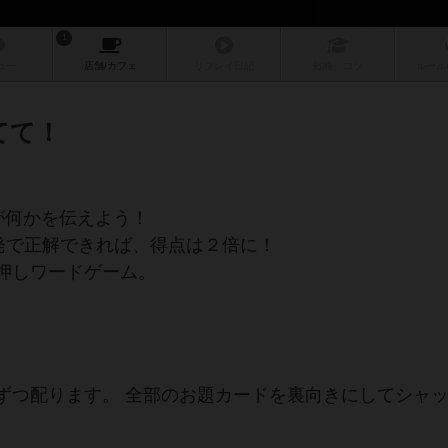
1
ュー
店舗/
カフェ
リプレイ
日記
戦略
・コツ
ルール
てて！
が何かを伝えよう！
一発で正解できれば、得点は２倍に！
押しワードゲーム。
ずつ配ります。 全部のお題カードを裏向きにしてシャ