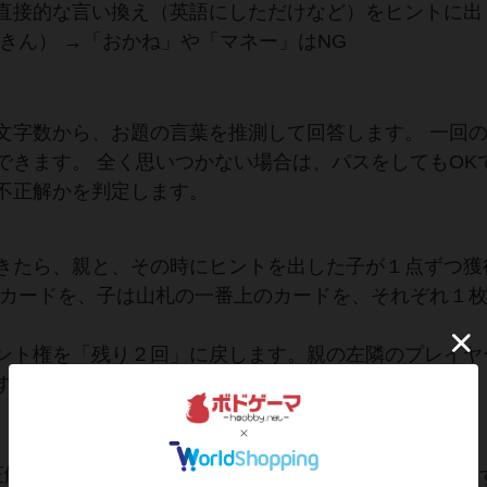
直接的な言い換え（英語にしただけなど）をヒントに出
きん） →「おかね」や「マネー」はNG
文字数から、お題の言葉を推測して回答します。 一回
できます。 全く思いつかない場合は、パスをしてもOK
不正解かを判定します。
きたら、親と、その時にヒントを出した子が１点ずつ獲
題カードを、子は山札の一番上のカードを、それぞれ１
ント権を「残り２回」に戻します。親の左隣のプレイヤ
す。（①に戻る）
正解が出た場合は、ナイスヒントです！ 親子共に、２点