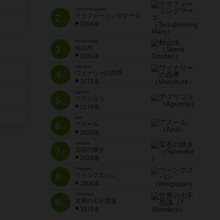
Terraforming Mars
2
テラフォーミングマーズ
位
2394名
Stone Garden
3
枯山水
位
2281名
Viticulture
4
ワイナリーの四季
位
2272名
Agricola
5
アグリコラ
位
2119名
Azul
6
アズール
位
2035名
Splendor
7
宝石の煌き
位
2028名
Wingspan
8
ウイングスパン
位
2006名
7 Wonders
9
世界の七不思議
位
1919名