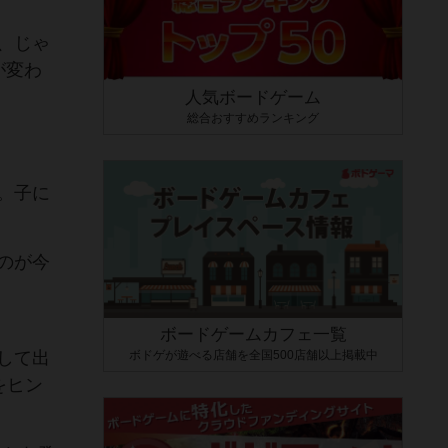
、じゃ
が変わ
人気ボードゲーム
総合おすすめランキング
。子に
のが今
ボードゲームカフェ一覧
ボドゲが遊べる店舗を全国500店舗以上掲載中
して出
をヒン