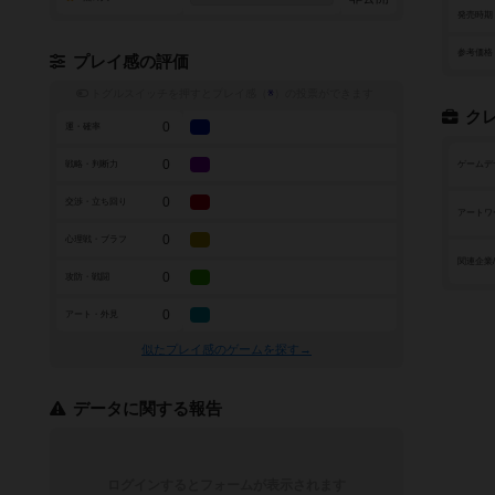
発売時期
参考価格
プレイ感の評価
トグルスイッチを押すとプレイ感（
※
）の投票ができます
ク
0
運・確率
0
戦略・判断力
ゲームデ
0
交渉・立ち回り
アートワ
0
心理戦・ブラフ
関連企業
0
攻防・戦闘
0
アート・外見
似たプレイ感のゲームを探す→
データに関する報告
ログインするとフォームが表示されます