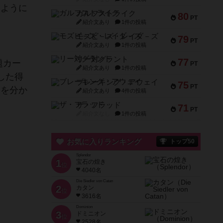
すように
ガルフストライク
80
PT
紹介文あり
1件の投稿
モズビ－ズ・レイダ－ズ
79
PT
紹介文あり
1件の投稿
リー対グラント
77
題カー
PT
紹介文あり
1件の投稿
した得
ブレーキング・アウェイ
75
PT
利を分か
紹介文あり
4件の投稿
ザ・フラッド
71
PT
紹介文なし
1件の投稿
お気に入りランキング
トップ50
Splendor
1
宝石の煌き
位
4040名
Die Siedler von Catan
2
カタン
位
3616名
Dominion
3
ドミニオン
位
2528名