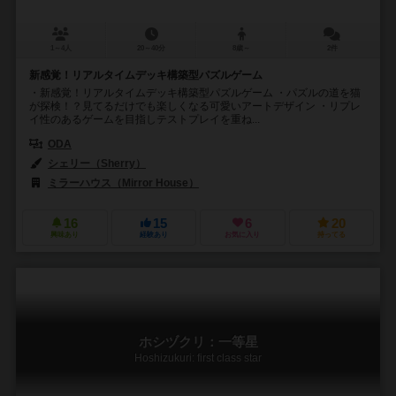
1～4人
20～40分
8歳～
2件
新感覚！リアルタイムデッキ構築型パズルゲーム
・新感覚！リアルタイムデッキ構築型パズルゲーム ・パズルの道を猫
が探検！？見てるだけでも楽しくなる可愛いアートデザイン ・リプレ
イ性のあるゲームを目指しテストプレイを重ね...
ODA
シェリー（Sherry）
ミラーハウス（Mirror House）
16
15
6
20
興味あり
経験あり
お気に入り
持ってる
ホシヅクリ：一等星
Hoshizukuri: first class star