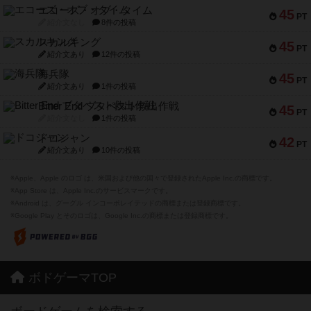
エコーズ・オブ・タイム
45
PT
紹介文なし
8件の投稿
スカルキング
45
PT
紹介文あり
12件の投稿
海兵隊
45
PT
紹介文あり
1件の投稿
Bitter End ブタペスト救出作戦
45
PT
紹介文なし
1件の投稿
ドコジャン
42
PT
紹介文あり
10件の投稿
※Apple、Apple のロゴ は、米国および他の国々で登録されたApple Inc.の商標です。
※App Store は、Apple Inc.のサービスマークです。
※Android は、グーグル インコーポレイテッドの商標または登録商標です。
※Google Play とそのロゴは、Google Inc.の商標または登録商標です。
ボドゲーマTOP