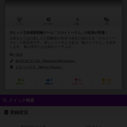
1～4人
40～80分
12歳～
1件
大ヒット立体箱庭戦略ゲーム「スカイトーテム」の拡張が登場！
立体ならではの楽しさと戦略性が40分で存分に味わえる「スカイトー
テム」の新拡張です。 新しいトーテムである「亀のトーテム」を追加
します。 亀の背中には台座やトーテムを...
ODA
みやのせ なつみ（Natsumi Miyanose）
ミラーハウス（Mirror House）
5
7
3
13
興味あり
経験あり
お気に入り
持ってる
クイック検索
登録状況