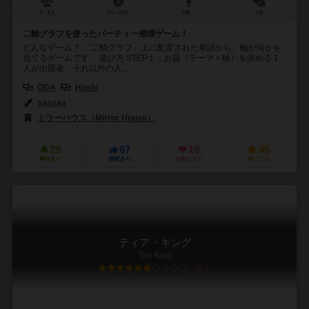
3～5人
20～40分
7歳～
1件
二軸グラフを使ったパーティー推理ゲーム！
どんなゲーム？ 「二軸グラフ」上に配置された単語から、軸が何かを
当てるゲームです。 遊び方 STEP１：お題（テーマ＋軸）を決める 1
人が出題者、それ以外の人...
ODA
Hoshi
saasaa
ミラーハウス（Mirror House）
29
67
19
45
興味あり
経験あり
お気に入り
持ってる
ティア・キング
Tier King
6.2