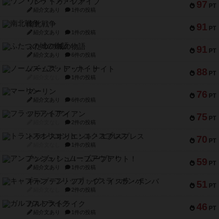
ワン・トゥ・ファイブ
97
PT
紹介文あり
1件の投稿
南北戦争
91
PT
紹介文あり
1件の投稿
ふたつの城の物語
91
PT
紹介文あり
6件の投稿
ノームズ・アット・ナイト
88
PT
紹介文なし
1件の投稿
マーリン
76
PT
紹介文あり
6件の投稿
フラットアイアン
75
PT
紹介文なし
2件の投稿
トランスオリエント・エクスプレス
70
PT
紹介文なし
1件の投稿
アンブッシュ！：ムーブアウト！
59
PT
紹介文あり
1件の投稿
キャプテン・フリップ：イスラ・ボンバ
51
PT
紹介文なし
2件の投稿
ガルフストライク
46
PT
紹介文あり
1件の投稿