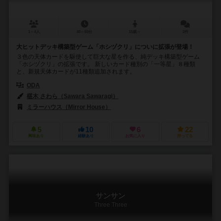
1～4人
40～60分
15歳～
2件
大ヒットデッキ構築型ゲーム「ホシヅクリ」についに拡張が登場！
３色の天体カードを駆使して巨大な星を作る、純デッキ構築型ゲーム
「ホシヅクリ」の拡張です。 新しいカード種別の「一等星」８種類
と、新規天体カードが11種類追加されます。
ODA
椹木 さわら（Sawara Sawaragi）
ミラーハウス（Mirror House）
5
10
6
22
興味あり
経験あり
お気に入り
持ってる
サンサン
Three Three