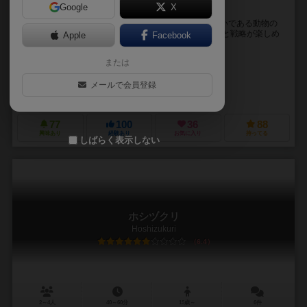
Google
X
豪華なコンポーネントの立体箱庭戦略ゲーム！
年に一度の祭りの準備にやってきた人となり、神の使いである動物の
トーテムを祀る祭壇を建てていく 立体ならではの迫力と戦略が楽しめ
Apple
Facebook
る、中量級の立体箱庭戦略ゲーム！ ・プレ...
または
ODA
みやのせ なつみ（Natsumi Miyanose）
メールで会員登録
ミラーハウス（Mirror House）
77
100
36
88
興味あり
経験あり
お気に入り
持ってる
しばらく表示しない
ホシヅクリ
Hoshizukuri
6.4
2～4人
40～60分
15歳～
6件