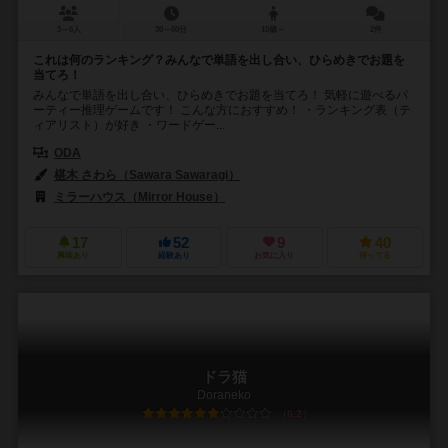
3～6人
30～60分
10歳～
2件
これは何のランキング？みんなで単語を出し合い、ひらめきでお題を
当てろ！
みんなで単語を出し合い、ひらめきでお題を当てろ！ 気軽に遊べるパ
ーティー推理ゲームです！ こんな方におすすめ！ ・ランキング表（テ
ィアリスト）が好き ・ワードゲー...
ODA
椹木 さわら（Sawara Sawaragi）
ミラーハウス（Mirror House）
17
52
9
40
興味あり
経験あり
お気に入り
持ってる
ドラ猫
Doraneko
6.2