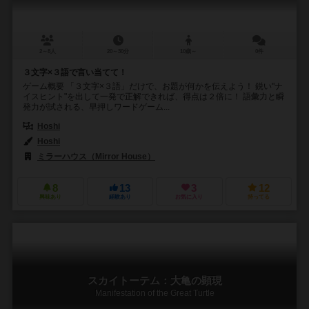
2～8人
20～30分
10歳～
0件
３文字×３語で言い当てて！
ゲーム概要 「３文字×３語」だけで、お題が何かを伝えよう！ 鋭い"ナ
イスヒント"を出して一発で正解できれば、得点は２倍に！ 語彙力と瞬
発力が試される、早押しワードゲーム...
Hoshi
Hoshi
ミラーハウス（Mirror House）
8
13
3
12
興味あり
経験あり
お気に入り
持ってる
スカイトーテム：大亀の顕現
Manifestation of the Great Turtle