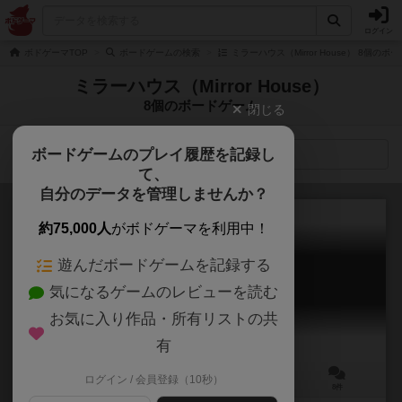
ログイン
ボドゲーマTOP
ボードゲームの検索
ミラーハウス（Mirror House） 8個のボ
ミラーハウス（Mirror House）
8個のボードゲーム
閉じる
ボードゲームのプレイ履歴を記録し
検索メニュー
て、
自分のデータを管理しませんか？
約75,000人
がボドゲーマを利用中！
遊んだボードゲームを記録する
スカイトーテム
気になるゲームのレビューを読む
Sky Totems
6.6
お気に入り作品・所有リストの共
有
ログイン / 会員登録（10秒）
1～4人
40～80分
12歳～
8件