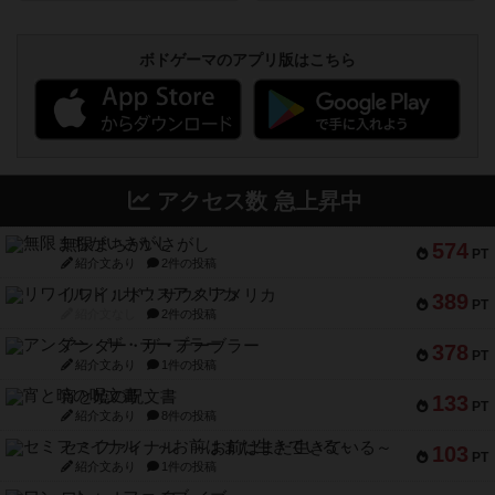
ボドゲーマのアプリ版はこちら
アクセス数 急上昇中
無限まちがいさがし
574
PT
紹介文あり
2件の投稿
リワイルド：サウスアメリカ
389
PT
紹介文なし
2件の投稿
アンダー・ザ・テーブラー
378
PT
紹介文あり
1件の投稿
宵と暁の呪文書
133
PT
紹介文あり
8件の投稿
セミファイナル ～お前はまだ生きている～
103
PT
紹介文あり
1件の投稿