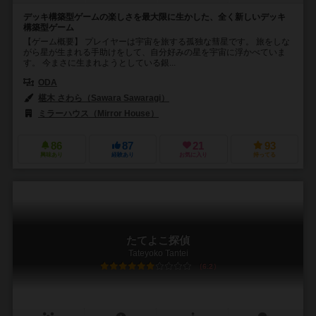
デッキ構築型ゲームの楽しさを最大限に生かした、全く新しいデッキ
構築型ゲーム
【ゲーム概要】 プレイヤーは宇宙を旅する孤独な彗星です。 旅をしな
がら星が生まれる手助けをして、自分好みの星を宇宙に浮かべていま
す。 今まさに生まれようとしている銀...
ODA
椹木 さわら（Sawara Sawaragi）
ミラーハウス（Mirror House）
86
87
21
93
興味あり
経験あり
お気に入り
持ってる
たてよこ探偵
Tateyoko Tantei
6.2