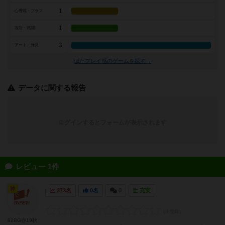
1
心理戦・ブラフ
1
攻防・戦闘
3
アート・外見
似たプレイ感のゲームを探す→
データに関する報告
ログインするとフォームが表示されます
レビュー 1件
神
373名
0名
0
充実
82BG@19秋