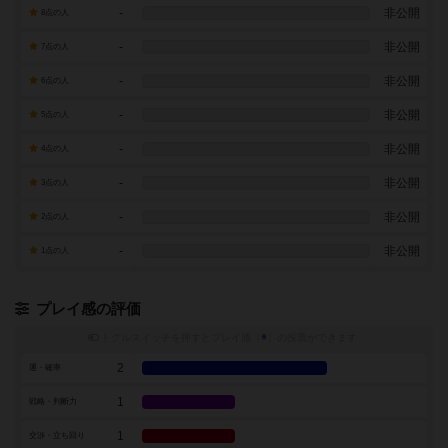
-
非公開
8点の人
-
非公開
7点の人
-
非公開
6点の人
-
非公開
5点の人
-
非公開
4点の人
-
非公開
3点の人
-
非公開
2点の人
-
非公開
1点の人
プレイ感の評価
トグルスイッチを押すとプレイ感（
※
）の投票ができます
2
運・確率
1
戦略・判断力
1
交渉・立ち回り