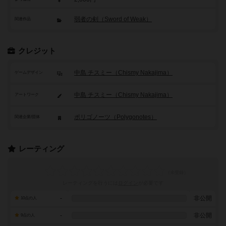
弱者の剣（Sword of Weak）
関連作品
クレジット
中島 チスミー（Chismy Nakajima）
ゲームデザイン
中島 チスミー（Chismy Nakajima）
アートワーク
ポリゴノーツ（Polygonotes）
関連企業/団体
レーティング
レーティングを行うには
ログイン
が必要です
-
非公開
10点の人
-
非公開
9点の人