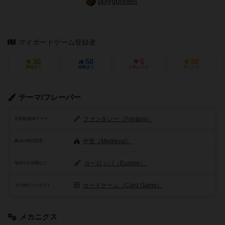
polygonotes
マイボードゲーム登録者
30
50
5
80
興味あり
経験あり
お気に入り
持ってる
テーマ/フレーバー
ファンタジー（Fantasy）
世界観/基本テーマ
中世（Medieval）
舞台の時代背景
ヨーロッパ（Europe）
地域や文化圏など
カードゲーム（Card Game）
その他のコンセプト
メカニクス