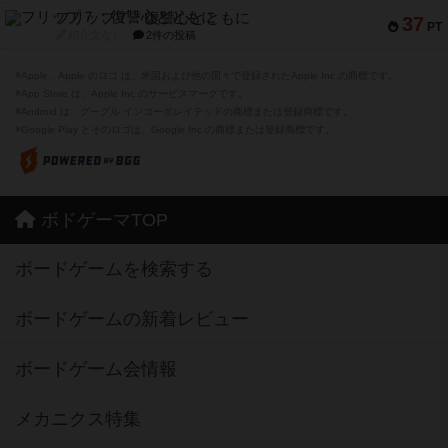
フリップ７：復讐心とともに
37
PT
紹介文なし
2件の投稿
※Apple、Apple のロゴ は、米国および他の国々で登録されたApple Inc.の商標です。
※App Store は、Apple Inc.のサービスマークです。
※Android は、グーグル インコーポレイテッドの商標または登録商標です。
※Google Play とそのロゴは、Google Inc.の商標または登録商標です。
ボドゲーマTOP
ボードゲームを検索する
ボードゲームの新着レビュー
ボードゲーム会情報
メカニクス特集