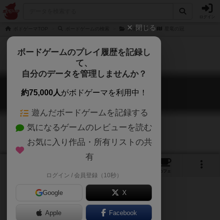
ログイン
閉じる
ボドゲーマTOP
ボードゲームの検索
弱者の剣
星竜の冠
ボードゲームのプレイ履歴を記録し
て、
自分のデータを管理しませんか？
星竜の冠
約75,000人
がボドゲーマを利用中！
Star Dragon's Crown
遊んだボードゲームを記録する
気になるゲームのレビューを読む
お気に入り作品・所有リストの共
有
1
1
5
トップ
画像
動画
レビュー
カフェ
ログイン / 会員登録（10秒）
Google
X
敵は竜か、隣の仲間か。
Apple
Facebook