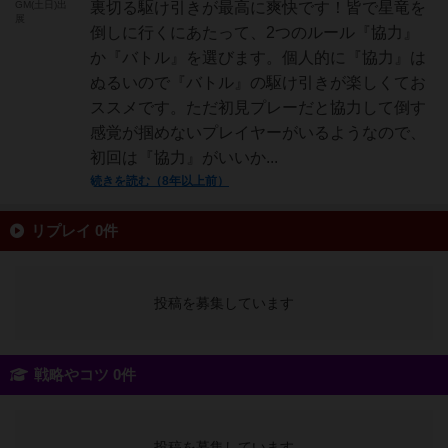
GM(土日)出
裏切る駆け引きが最高に爽快です！皆で星竜を
展
倒しに行くにあたって、2つのルール『協力』
か『バトル』を選びます。個人的に『協力』は
ぬるいので『バトル』の駆け引きが楽しくてお
ススメです。ただ初見プレーだと協力して倒す
感覚が掴めないプレイヤーがいるようなので、
初回は『協力』がいいか...
続きを読む（8年以上前）
リプレイ 0件
投稿を募集しています
戦略やコツ 0件
投稿を募集しています