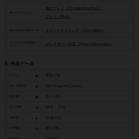
協力プレイ（Co-operative Play）
頻出するメカニクス
ブラフ（Bluff）
トリックテイキング（Trick-taking）
得点や資源等の獲得ルール
プレイヤーの干渉/影響アク
プレイヤーの脱落（Player Elimination）
ション
作品データ
星竜の冠
タイトル
Star Dragon's Crown
原題・英題表記
2人～4人
参加人数
15分～25分
プレイ時間
12歳から
対象年齢
2017年～
発売時期
2,000円
参考価格