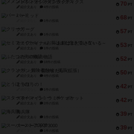
メメントオンラインタクティクス
70
PT
紹介文あり
4件の投稿
パーミッド
68
PT
紹介文なし
1件の投稿
クリーグ
57
PT
紹介文あり
1件の投稿
セミファイナル ～お前はまだ生きている～
53
PT
紹介文あり
1件の投稿
ふたつの街の物語
52
PT
紹介文あり
18件の投稿
クランク! ：冒険者たち（拡張）
50
PT
紹介文あり
4件の投稿
とうほうの！
42
PT
紹介文なし
1件の投稿
スターマイン・ラミー ポケット
42
PT
紹介文あり
2件の投稿
海兵隊
39
PT
紹介文あり
1件の投稿
スーパーストア3000
39
PT
紹介文なし
1件の投稿