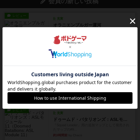
会員の新しい投稿
レビュー
充実
オラニエンブルガー運河
友人の所持してるゲームをさせてもらいました。
順番にできる作業のいずれか...
23分前
by おっちょこちょい
レビュー
ゴットファイブ！
自分の前に背を向けて並ぶ5枚の手札の数字を当て
るゲーム。相手の手札/場...
約2時間前
by daisdice
レビュー
カタン
神ゲー
約2時間前
by アプー
レビュー
充実
ドゥームド・バタリオンズ：ASLモジュール11
『Squad Leader』用の追加マップとして発売され
たマップの#9...
約3時間前
by Chaco