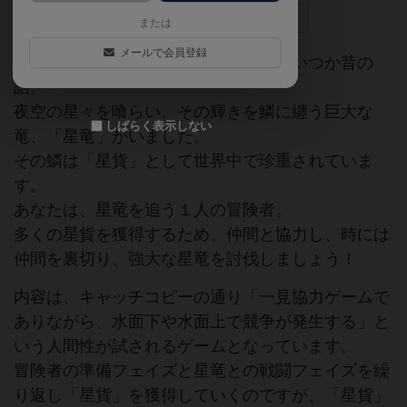
ゲームマーケット2017秋（東京）
カードゲーム
または
メールで会員登録
太陽がもっとぺかぺかと輝いていた、いつか昔の
話。
夜空の星々を喰らい、その輝きを鱗に纏う巨大な
しばらく表示しない
竜、「星竜」がいました。
その鱗は「星貨」として世界中で珍重されていま
す。
あなたは、星竜を追う１人の冒険者。
多くの星貨を獲得するため、仲間と協力し、時には
仲間を裏切り、強大な星竜を討伐しましょう！
内容は、キャッチコピーの通り「一見協力ゲームで
ありながら、水面下や水面上で競争が発生する」と
いう人間性が試されるゲームとなっています。
冒険者の準備フェイズと星竜との戦闘フェイズを繰
り返し「星貨」を獲得していくのですが、「星貨」