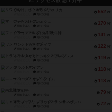
アクセス数 急上昇中
リワイルド：サウスアメリカ
552
PT
紹介文なし
2件の投稿
マーケットフレッシュ
170
PT
紹介文あり
1件の投稿
ファイアー・ブルズ / 火牛陣
141
PT
紹介文なし
1件の投稿
ワン・トゥ・ファイブ
122
PT
紹介文あり
1件の投稿
トランスオリエント・エクスプレス
119
PT
紹介文なし
1件の投稿
フラットアイアン
118
PT
紹介文なし
2件の投稿
エコーズ・オブ・タイム
118
PT
紹介文なし
8件の投稿
南北戦争
79
PT
紹介文あり
1件の投稿
キャプテン・フリップ：イスラ・ボンバ
72
PT
紹介文なし
2件の投稿