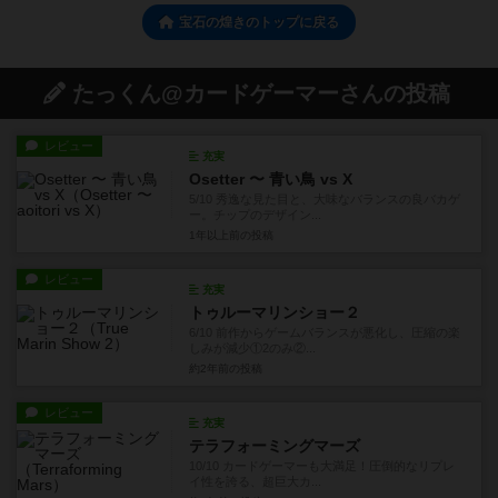
宝石の煌きのトップに戻る
たっくん@カードゲーマーさんの投稿
レビュー
充実
Osetter 〜 青い鳥 vs X
5/10 秀逸な見た目と、大味なバランスの良バカゲ
ー。チップのデザイン...
1年以上前
の投稿
レビュー
充実
トゥルーマリンショー２
6/10 前作からゲームバランスが悪化し、圧縮の楽
しみが減少①2のみ②...
約2年前
の投稿
レビュー
充実
テラフォーミングマーズ
10/10 カードゲーマーも大満足！圧倒的なリプレ
イ性を誇る、超巨大カ...