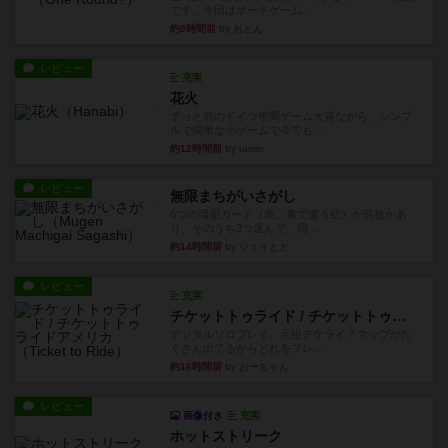
です。今回はボードゲーム...
約9時間前
by おとん
レビュー
充実
花火
ずっと前のドイツ年間ゲーム大賞ながら、シンプ
ルで簡単な小ゲームで今でも...
約12時間前
by tamio
レビュー
無限まちがいさがし
6つの場面カード（表、裏で違う絵）が何枚かあ
り、そのうち3つ選んで、同...
約14時間前
by ジェイとと
レビュー
充実
チケットトゥライド / チケットトゥライドアメリカ
デジタルソロプレイ。元祖チケライ？マップがた
くさん出てるからどれをプレ...
約16時間前
by おーちゃん
レビュー
画像付き
充実
ホットストリーク