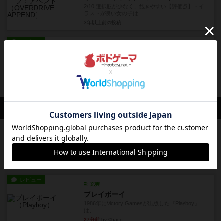
2/10 選択肢が少なく、飽きやすい【評価点】・イ
ラストが良い女の子は...
3年以上前
の投稿
レビュー
充実
ドミニオン
4/10 デッキ強化ゲームなのに、デッキを組む楽し
みがやや薄い【評価点...
3年以上前
の投稿
会員の新しい投稿
レビュー
スカルキング
とにかく楽しい！最高のゲームではと思います。
ルールは多少ゲーム慣れした...
7分前
by ジェイとと
レビュー
充実
プレイボーイ
1986年にVictory Gamesが出版した『Playboy』
は、...
27分前
by Chaco