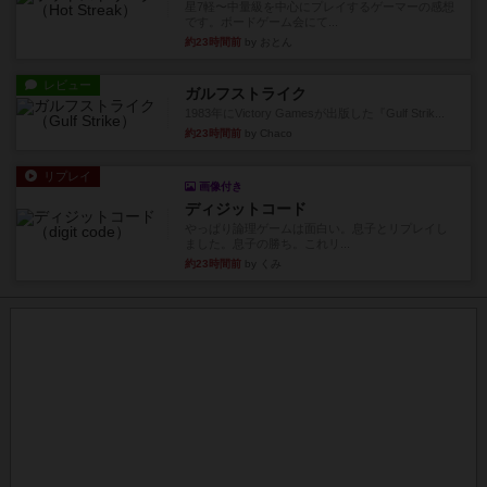
星7軽〜中量級を中心にプレイするゲーマーの感想
です。ボードゲーム会にて...
約23時間前
by おとん
レビュー
ガルフストライク
1983年にVictory Gamesが出版した『Gulf Strik...
約23時間前
by Chaco
リプレイ
画像付き
ディジットコード
やっぱり論理ゲームは面白い。息子とリプレイし
ました。息子の勝ち。これリ...
約23時間前
by くみ