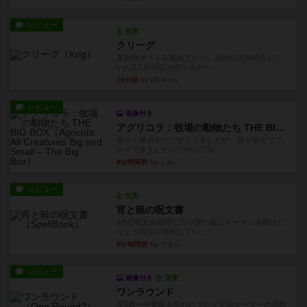
レビュー
充実
クリーグ
某動画サイトを眺めてたら、海外の方が紹介して
いた2人対戦型のダイスゲー...
29分前
by OSAっち
レビュー
画像付き
アグリコラ：牧場の動物たち THE BIG BOX
長らく積みゲーになってましたが、腰を据えてプ
レイできましたのでやってみ...
約3時間前
by くみ
レビュー
充実
宵と暁の呪文書
4/5点呪文を修得したり使い魔にトークンを捧げた
りして得点を増やしてい...
約6時間前
by ワタル
レビュー
画像付き
充実
ワンラウンド
星5軽〜中量級を中心にプレイするゲーマーの感想