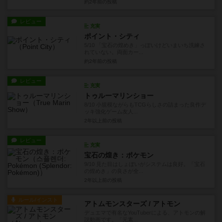
約2年前
の投稿
レビュー
充実
ポイント・シティ
5/10 「宝石の煌めき」っぽいけどいまいち洗練さ
れていない。両面カー...
約2年前
の投稿
レビュー
充実
トゥルーマリンショー
8/10 小規模ながらもTCGらしさの詰まった良作デ
ッキ強化ゲーム友人...
2年以上前
の投稿
レビュー
充実
宝石の煌き：ポケモン
9/10 見た目はしょぼいがシステムは良好。「宝石
の煌めき」の良さが全...
2年以上前
の投稿
ルール/インスト
アトムモンスターズ / アトモン
デュエマで有名なYouTuberによる、アトモンの解
説動画です。「元素...