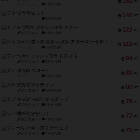
152
PT
紹介文なし
1件の投稿
ブラヴェスト
140
PT
紹介文なし
1件の投稿
ドブル：ポケットモンスター
122
PT
紹介文あり
4件の投稿
ジャンヌ・ダルク-オルレアン ドロー＆ライト
118
PT
紹介文なし
5件の投稿
ファースト・イン・フライト
94
PT
紹介文あり
3件の投稿
ダイススローン
88
PT
紹介文なし
1件の投稿
ガルフストライク
80
PT
紹介文あり
1件の投稿
モズビ－ズ・レイダ－ズ
79
PT
紹介文あり
1件の投稿
リー対グラント
77
PT
紹介文あり
1件の投稿
ブレーキング・アウェイ
75
PT
紹介文あり
4件の投稿