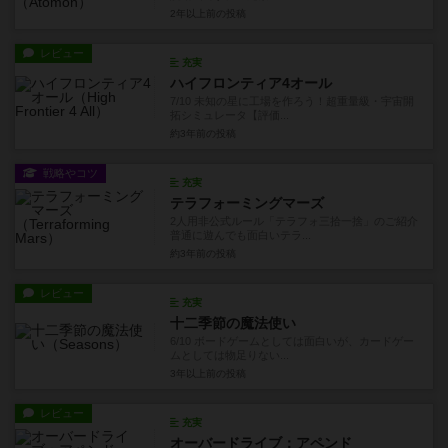
2年以上前
の投稿
レビュー
充実
ハイフロンティア4オール
7/10 未知の星に工場を作ろう！超重量級・宇宙開
拓シミュレータ【評価...
約3年前
の投稿
戦略やコツ
充実
テラフォーミングマーズ
2人用非公式ルール「テラフォ三拾一捨」のご紹介
普通に遊んでも面白いテラ...
約3年前
の投稿
レビュー
充実
十二季節の魔法使い
6/10 ボードゲームとしては面白いが、カードゲー
ムとしては物足りない...
3年以上前
の投稿
レビュー
充実
オーバードライブ：アペンド