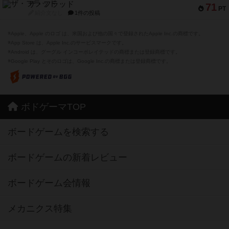
ザ・フラッド
71
PT
紹介文なし
1件の投稿
※Apple、Apple のロゴ は、米国および他の国々で登録されたApple Inc.の商標です。
※App Store は、Apple Inc.のサービスマークです。
※Android は、グーグル インコーポレイテッドの商標または登録商標です。
※Google Play とそのロゴは、Google Inc.の商標または登録商標です。
ボドゲーマTOP
ボードゲームを検索する
ボードゲームの新着レビュー
ボードゲーム会情報
メカニクス特集