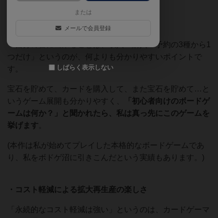
【評価点】
または
・初心者にも分かりやすいルール
メールで会員登録
「自分の番に出来ることは、収入・購入・予約の3種から1
つだけ」というのが、何よりも分かりやすいポイントで
しばらく表示しない
す。
宝石を貯めて、カードを購入して、また宝石を貯めて…と
いうゲーム展開も分かりやすく、
「初心者向けのボードゲ
ームは何か？」と聞かれたら、私は真っ先にこのゲームを
挙げます
。
(本作は私が始めてプレイした本格的なボードゲームであ
り、私をボドゲ沼に引きこんだという実績もあります。)
・コスト軽減による拡大再生産の楽しさ
「永続的なコスト軽減は強い」というのは、カードゲーマ