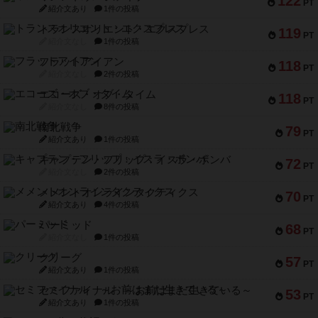
122
PT
紹介文あり
1件の投稿
トランスオリエント・エクスプレス
119
PT
紹介文なし
1件の投稿
フラットアイアン
118
PT
紹介文なし
2件の投稿
エコーズ・オブ・タイム
118
PT
紹介文なし
8件の投稿
南北戦争
79
PT
紹介文あり
1件の投稿
キャプテン・フリップ：イスラ・ボンバ
72
PT
紹介文なし
2件の投稿
メメントオンラインタクティクス
70
PT
紹介文あり
4件の投稿
パーミッド
68
PT
紹介文なし
1件の投稿
クリーグ
57
PT
紹介文あり
1件の投稿
セミファイナル ～お前はまだ生きている～
53
PT
紹介文あり
1件の投稿