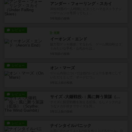
アンダー・フォーリング・スカイ
30分程度の一人時間にピタリとハマるストラテジ
ーゲームソロ専用ってちょ...
5年弱前
の投稿
レビュー
充実
イーオンズ・エンド
協力型デッキ構築。すなわち、ゲーム開始時はゴ
ミみたいな手札・山札からは...
5年弱前
の投稿
レビュー
オン・マーズ
ゲーム内容については他のレビューを参考にして
いただくとして、ボードにつ...
5年以上前
の投稿
レビュー
サイズ -大鎌戦役-：風に舞う策謀（拡張）
サイズに航空戦艦を加える拡張。もしメックのよ
うなメカが好きでサイズを買...
5年以上前
の投稿
レビュー
ナインタイルパニック
お題に合わせて３×３の街を作り上げるゲーム。分