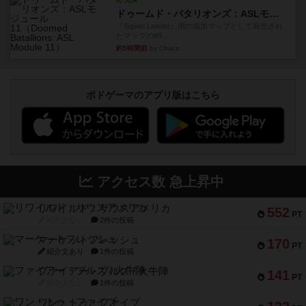
ドゥームド・バタリオンズ：ASLモジュール11
『Squad Leader』用の追加マップとして発売され
たマップの#9...
約5時間前
by Chaco
ボドゲーマのアプリ版はこちら
アクセス数 急上昇中
リワイルド：サウスアメリカ
552
PT
紹介文なし
2件の投稿
マーケットフレッシュ
170
PT
紹介文あり
1件の投稿
ファイアー・ブルズ / 火牛陣
141
PT
紹介文なし
1件の投稿
ワン・トゥ・ファイブ