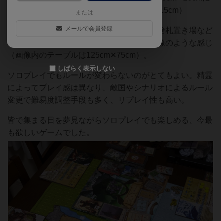
収まる平行四辺形）と精霊ボード（23cm✕15cm）
または
メールで会員登録
その他、三種類の山札とサプライ置き場、捨札置き場など
のスペースが必要になる。四人プレイは画像のような感じ
（画像内のテーブルは125cm✕75cm）。
しばらく表示しない
ソロプレイでもルールが変わらないのがとてもよい。精霊
によってプレイ感は異なり、敵国やシナリオによるルール
変更で難易度調整手段も多く、リプレイ性も高い。
皆で集まる日を夢見ながらソロプレイでも楽しめる、今最
も欲しいゲームでした。