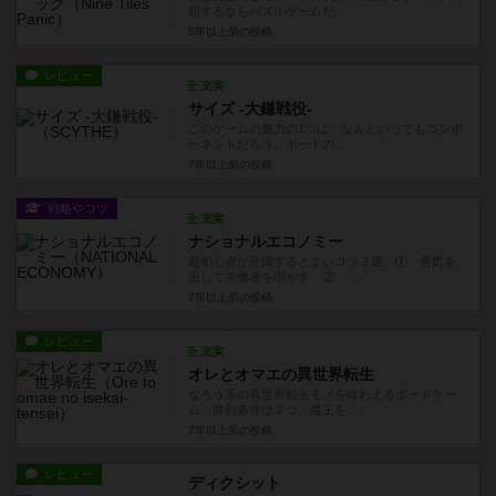
類するならパズルゲームだ...
5年以上前
の投稿
レビュー
充実
サイズ -大鎌戦役-
このゲームの魅力の1つは、なんといってもコンポ
ーネントだろう。ボードの...
7年以上前
の投稿
戦略やコツ
充実
ナショナルエコノミー
超初心者が意識するとよいコツ３選 ① 勇気を
出して労働者を増やす ② ...
7年以上前
の投稿
レビュー
充実
オレとオマエの異世界転生
なろう系の異世界転生モノを味わえるボードゲー
ム。勝利条件は２つ。魔王を...
7年以上前
の投稿
レビュー
ディクシット