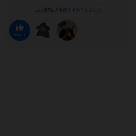
この投稿に
2
名が
ナイス！
しました
ナイス！