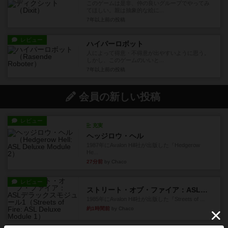
このゲームは是非、仲の良いグループでやってみ
てほしい。親は抽象的な絵に...
7年以上前
の投稿
レビュー
ハイパーロボット
人によって得意・不得意が出やすいように思う。
しかし、このゲームのいいと...
7年以上前
の投稿
会員の新しい投稿
レビュー
充実
ヘッジロウ・ヘル
1987年にAvalon Hill社が出版した『Hedgerow
He...
27分前
by Chaco
レビュー
ストリート・オブ・ファイア：ASLデラックスモジュール1
1985年にAvalon Hill社が出版した『Streets of ...
約1時間前
by Chaco