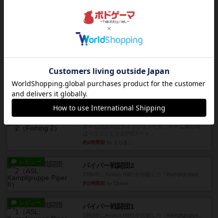
レビュー
ペガサス橋
1997年にAvalon Hill社が出版した『Pegasus Bri...
約1時間前
by Chaco
レビュー
画像付き
オラニエンブルガー運河
存在をうっすらと認識していたけど、セールやっ
てて、2人専用でワカプレと...
約1時間前
by みいやん
レビュー
画像付き
充実
フィッシェン2
ゲームの流れはフィッシェンだが、ゲーム開始時
はペリカンとエビの2スート...
約2時間前
by うらまこ
レビュー
パイパー戦闘団2
1996年にAvalon Hill社が出版した『Kampfgruppe...
約2時間前
by Chaco
レビュー
パイパー戦闘団1
1993年にAvalon Hill社が出版した『Kampfgruppe...