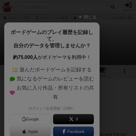
ログイン
閉じる
ボドゲーマTOP
ボードゲームの検索
スピリット・アイランド 日本語版の通販/
ボードゲームのプレイ履歴を記録し
て、
スピリット・アイランド
自分のデータを管理しませんか？
ドスたかひろさんのレビュー
約75,000人
がボドゲーマを利用中！
遊んだボードゲームを記録する
8
2
30
90
トップ
画像
動画
レビュー
カフェ
気になるゲームのレビューを読む
お気に入り作品・所有リストの共
1014名
2名
0
5年以上前
有
ログイン / 会員登録（10秒）
必要なスペースについて。
Google
X
侵略者ボードは32cm✕29cm
Apple
Facebook
プレイヤー人数ごとに置かれる島ボード（30cm✕20cmに