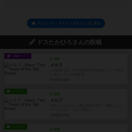
スピリット・アイランドのトップに戻る
ドスたかひろさんの投稿
戦略やコツ
充実
メルフ
この記事では、次の4種類の特化戦略について紹介
します。 モスク戦略 契...
5年弱前
の投稿
レビュー
充実
メルフ
現代ユーロのプレイ感を90分以内で。素晴らしい
アートと共に。プレイ感ほ...
5年弱前
の投稿
レビュー
充実