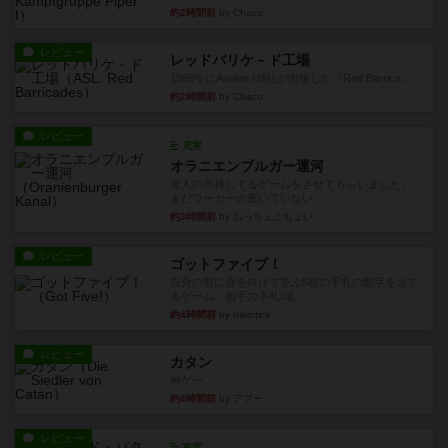
約2時間前
by Chaco
レビュー
レッドバリケ－ド工場
1989年にAvalon Hill社が出版した『Red Barrica...
約2時間前
by Chaco
レビュー
充実
オラニエンブルガー運河
友人の所持してるゲームをさせてもらいました。
まだワーカーの置いていない...
約3時間前
by おっちょこちょい
レビュー
ゴットファイブ！
自分の前に背を向けて並ぶ5枚の手札の数字を当て
るゲーム。相手の手札/場...
約4時間前
by daisdice
レビュー
カタン
神ゲー
約4時間前
by アプー
レビュー
充実