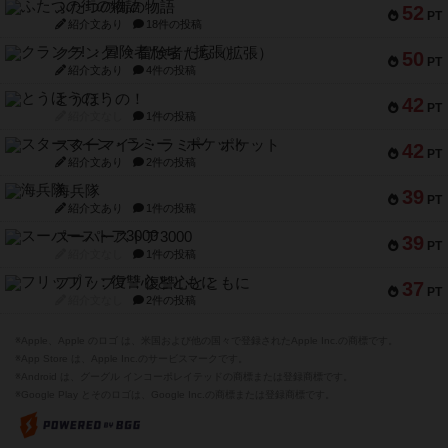
ふたつの街の物語
52
PT
紹介文あり
18件の投稿
クランク! ：冒険者たち（拡張）
50
PT
紹介文あり
4件の投稿
とうほうの！
42
PT
紹介文なし
1件の投稿
スターマイン・ラミー ポケット
42
PT
紹介文あり
2件の投稿
海兵隊
39
PT
紹介文あり
1件の投稿
スーパーストア3000
39
PT
紹介文なし
1件の投稿
フリップ７：復讐心とともに
37
PT
紹介文なし
2件の投稿
※Apple、Apple のロゴ は、米国および他の国々で登録されたApple Inc.の商標です。
※App Store は、Apple Inc.のサービスマークです。
※Android は、グーグル インコーポレイテッドの商標または登録商標です。
※Google Play とそのロゴは、Google Inc.の商標または登録商標です。