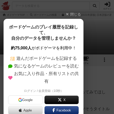
ログイン
閉じる
ボドゲーマTOP
ボードゲームの検索
ディクシット(2021年新版) 日本語版の通
ボードゲームのプレイ履歴を記録し
て、
ディクシット
自分のデータを管理しませんか？
ドスたかひろさんのレビュー
約75,000人
がボドゲーマを利用中！
遊んだボードゲームを記録する
12
4
96
371
トップ
画像
動画
レビュー
カフェ
気になるゲームのレビューを読む
お気に入り作品・所有リストの共
286名
0名
0
7年以上前
有
ログイン / 会員登録（10秒）
このゲームは是非、仲の良いグループでやってみてほし
い。
Google
X
親は抽象的な絵にタイトルをつけ、子は親がそうタイトル
Apple
Facebook