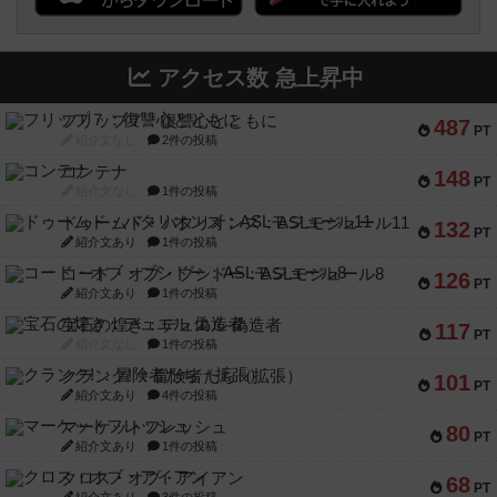
アクセス数 急上昇中
フリップ７：復讐心とともに
487
PT
紹介文なし
2件の投稿
コンテナ
148
PT
紹介文なし
1件の投稿
ドゥームド・バタリオンズ：ASLモジュール11
132
PT
紹介文あり
1件の投稿
コード・オブ・ブシドー：ASLモジュール8
126
PT
紹介文あり
1件の投稿
宝石の煌き：デュエル 偽造者
117
PT
紹介文なし
1件の投稿
クランク! ：冒険者たち（拡張）
101
PT
紹介文あり
4件の投稿
マーケットフレッシュ
80
PT
紹介文あり
1件の投稿
クロス・オブ・アイアン
68
PT
紹介文あり
3件の投稿