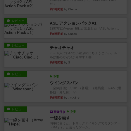
#2』...
約5時間前
by Chaco
レビュー
ASL アクションパック#1
1997年にAvalon Hill社が出版した『ASL Action ...
約5時間前
by Chaco
レビュー
チャオチャオ
３～４人でわいわい遊ぶのにちょうどいい。ルー
ルは他の方が分かりやすく書...
約6時間前
by S
レビュー
充実
ウイングスパン
（全体評価）☆10/6（普通）（難易度）☆4/5（世
界観・見た目）☆5...
約6時間前
by ハシオキ
レビュー
画像付き
充実
一線を画す
簡単に言うと、トリックテイキングでモダンアー
トを行う、と言ったゲーム。...