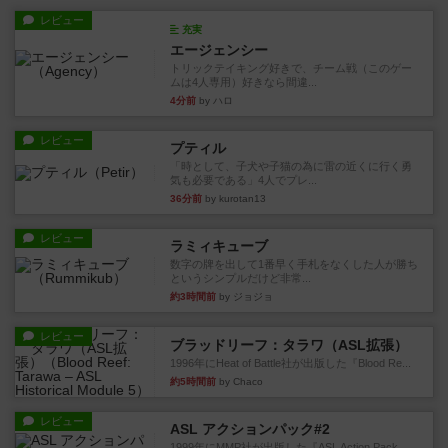
レビュー
充実
エージェンシー
トリックテイキング好きで、チーム戦（このゲー
ムは4人専用）好きなら間違...
4分前
by ハロ
レビュー
プティル
「時として、子犬や子猫の為に雷の近くに行く勇
気も必要である」4人でプレ...
36分前
by kurotan13
レビュー
ラミィキューブ
数字の牌を出して1番早く手札をなくした人が勝ち
というシンプルだけど非常...
約3時間前
by ジョジョ
レビュー
ブラッドリーフ：タラワ（ASL拡張）
1996年にHeat of Battle社が出版した『Blood Re...
約5時間前
by Chaco
レビュー
ASL アクションパック#2
1999年にMMP社が出版した『ASL Action Pack