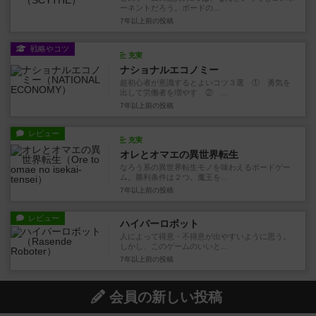
ーネントだろう。ボードの...
7年以上前
の投稿
戦略やコツ
充実
ナショナルエコノミー
超初心者が意識するとよいコツ３選 ① 勇気を
出して労働者を増やす ② ...
7年以上前
の投稿
レビュー
充実
オレとオマエの異世界転生
なろう系の異世界転生モノを味わえるボードゲー
ム。勝利条件は２つ。魔王を...
7年以上前
の投稿
レビュー
ハイパーロボット
人によって得意・不得意が出やすいように思う。
しかし、このゲームのいいと...
7年以上前
の投稿
会員の新しい投稿