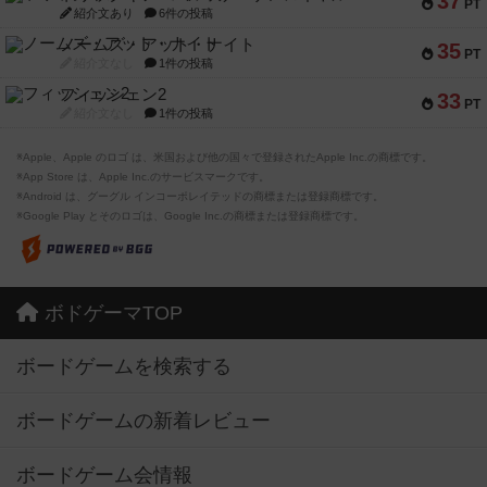
37
PT
紹介文あり
6件の投稿
ノームズ・アット・ナイト
35
PT
紹介文なし
1件の投稿
フィッシェン2
33
PT
紹介文なし
1件の投稿
※Apple、Apple のロゴ は、米国および他の国々で登録されたApple Inc.の商標です。
※App Store は、Apple Inc.のサービスマークです。
※Android は、グーグル インコーポレイテッドの商標または登録商標です。
※Google Play とそのロゴは、Google Inc.の商標または登録商標です。
ボドゲーマTOP
ボードゲームを検索する
ボードゲームの新着レビュー
ボードゲーム会情報