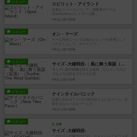
レビュー
スピリット・アイランド
必要なスペースについて。侵略者ボードは
32cm✕29cmプレイヤー人数...
5年以上前
の投稿
レビュー
オン・マーズ
ゲーム内容については他のレビューを参考にして
いただくとして、ボードにつ...
5年以上前
の投稿
レビュー
サイズ -大鎌戦役-：風に舞う策謀（拡張）
サイズに航空戦艦を加える拡張。もしメックのよ
うなメカが好きでサイズを買...
5年以上前
の投稿
レビュー
ナインタイルパニック
お題に合わせて３×３の街を作り上げるゲーム。分
類するならパズルゲームだ...
5年以上前
の投稿
レビュー
充実
サイズ -大鎌戦役-
このゲームの魅力の1つは、なんといってもコンポ