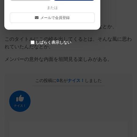
をつけそうな絵を選ぶ。
または
メールで会員登録
この人かわいい顔して残虐な発想するんだなとか、
このタイトルにこの絵を出してくるとは、そんな風に思わ
しばらく表示しない
れていたんだなとか、
メンバーの意外な内面を垣間見る楽しみがある。
この投稿に
0
名が
ナイス！
しました
ナイス！