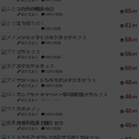
ふたつの街の物語
65
PT
紹介文あり
18件の投稿
とうほうの！
61
PT
紹介文なし
1件の投稿
メメントオンラインタクティクス
58
PT
紹介文あり
4件の投稿
ブリックス
56
PT
紹介文あり
4件の投稿
ダグエイトチェス
50
PT
紹介文あり
11件の投稿
アズール：シントラのステンドグラス
48
PT
紹介文あり
18件の投稿
ロシアン・キャンペーン：第5版デラックス
46
PT
紹介文あり
0件の投稿
マスクメン
40
PT
紹介文あり
16件の投稿
世界の七不思議：都市
40
PT
紹介文あり
3件の投稿
トリックギア - ペルソナ5 ザ・ロイヤル-