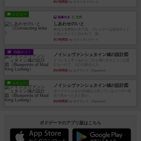
約7時間前
by タカミネコウヘイ
レビュー
画像付き
充実
しあわせのいと
舞台は全寮制の女子高。プレイヤーは探偵サイド
と犯人サイドに分かれて、探...
約7時間前
by タカミネコウヘイ
戦略やコツ
ノイシュヴァンシュタイン城の設計図
どうにも上手くあれもこれも満たせるようには置
けないので、入口の除去と入...
約8時間前
by オグランド（Oguland）
レビュー
ノイシュヴァンシュタイン城の設計図
ボードゲームを1,000個以上持っているユーザー視
点で良かった点と悪か...
約8時間前
by オグランド（Oguland）
ボドゲーマのアプリ版はこちら