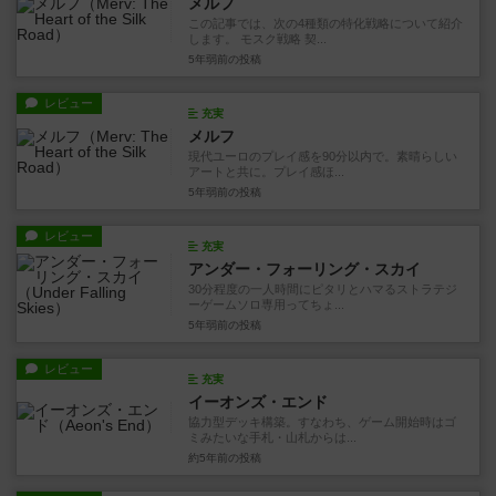
メルフ
この記事では、次の4種類の特化戦略について紹介
します。 モスク戦略 契...
5年弱前
の投稿
レビュー
充実
メルフ
現代ユーロのプレイ感を90分以内で。素晴らしい
アートと共に。プレイ感ほ...
5年弱前
の投稿
レビュー
充実
アンダー・フォーリング・スカイ
30分程度の一人時間にピタリとハマるストラテジ
ーゲームソロ専用ってちょ...
5年弱前
の投稿
レビュー
充実
イーオンズ・エンド
協力型デッキ構築。すなわち、ゲーム開始時はゴ
ミみたいな手札・山札からは...
約5年前
の投稿