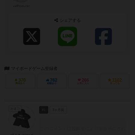
valProducer
シェアする
マイボードゲーム登録者
370
762
266
1102
興味あり
経験あり
お気に入り
持ってる
たまご
#1
3ヶ月前
このコメントは投稿者により非表示にされ