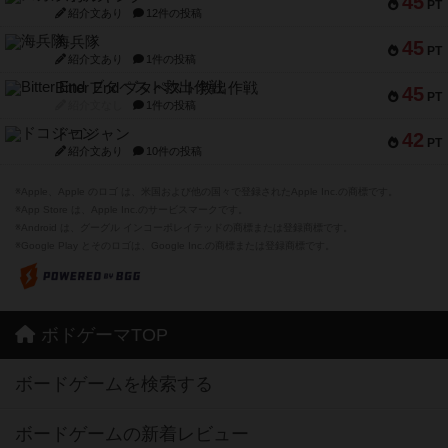
45
PT
紹介文あり
12件の投稿
海兵隊
45
PT
紹介文あり
1件の投稿
Bitter End ブタペスト救出作戦
45
PT
紹介文なし
1件の投稿
ドコジャン
42
PT
紹介文あり
10件の投稿
※Apple、Apple のロゴ は、米国および他の国々で登録されたApple Inc.の商標です。
※App Store は、Apple Inc.のサービスマークです。
※Android は、グーグル インコーポレイテッドの商標または登録商標です。
※Google Play とそのロゴは、Google Inc.の商標または登録商標です。
ボドゲーマTOP
ボードゲームを検索する
ボードゲームの新着レビュー