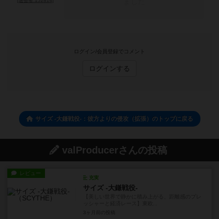
ました
[退会者:152814]
ログイン/会員登録でコメント
ログインする
サイズ -大鎌戦役-：彼方よりの侵攻（拡張）のトップに戻る
valProducerさんの投稿
レビュー
充実
サイズ -大鎌戦役-
【美しい世界で静かに積み上がる、距離感のプレ
ッシャーと経済レース】東欧...
3ヶ月前
の投稿