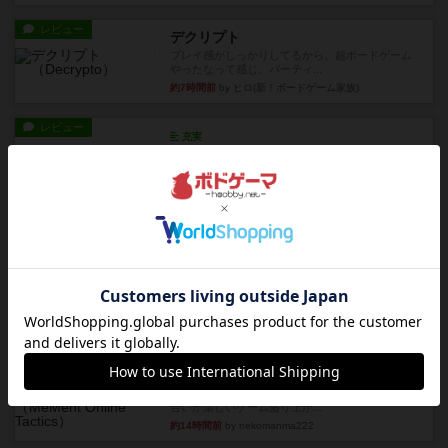
レビュー
デクリプト
プレイ感がしっかりしてるから、超ボードゲーム
やったなって感じ。パーティ...
約7時間前
by ヒロ(新！ボードゲーム家族)
レビュー
充実
アルナックの失われし遺跡
アナログ対人プレイ数回。クニツィア先生の名作
「エルドラドを探して」にあ...
約10時間前
by おーちゃん
ルール/インスト
画像付き
充実
マーケットフレッシュ
目的あなたの店先に農産物の木箱を戦略的に積み
重ねて在庫を最大化し、競合...
約14時間前
by jurong
レビュー
メメントオンラインタクティクス
どんどん物量が増えて大変になっていく押し付け
合いが楽しいゲーム盛り上が...
約14時間前
by nekomanma222