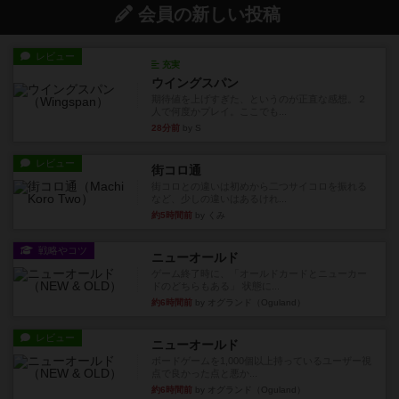
会員の新しい投稿
レビュー
充実
ウイングスパン
期待値を上げすぎた、というのが正直な感想。２
人で何度かプレイ。ここでも...
28分前
by S
レビュー
街コロ通
街コロとの違いは初めから二つサイコロを振れる
など、少しの違いはあるけれ...
約5時間前
by くみ
戦略やコツ
ニューオールド
ゲーム終了時に、「オールドカードとニューカー
ドのどちらもある」 状態に...
約6時間前
by オグランド（Oguland）
レビュー
ニューオールド
ボードゲームを1,000個以上持っているユーザー視
点で良かった点と悪か...
約6時間前
by オグランド（Oguland）