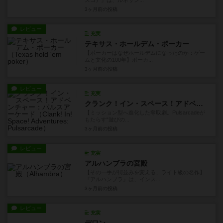
スコ）』は、ルネサン...
3ヶ月前
の投稿
レビュー
充実
テキサス・ホールデム・ポーカー
【ポーカーはなぜホールデムになったのか：ゲー
ムと文化の100年】ポーカ...
3ヶ月前
の投稿
レビュー
充実
クランク！イン・スペース！アドベンチャー：パルスアーケード
【ミッション型へ進化した奪取劇。Pulsarcadeが
もたらす“遊びの...
3ヶ月前
の投稿
レビュー
充実
アルハンブラの宮殿
【その一手が街並みを変える、ライト級の名作】
『アルハンブラ』は、インス...
3ヶ月前
の投稿
レビュー
充実