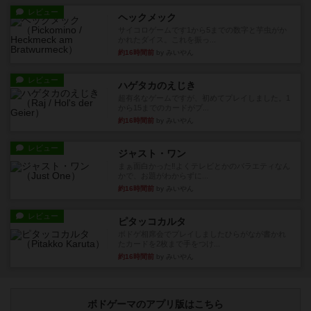
レビュー
ヘックメック
サイコロゲームです1から5までの数字と芋虫がか
かれたダイス。これを振っ...
約16時間前
by みいやん
レビュー
ハゲタカのえじき
超有名なゲームですが、初めてプレイしました。1
から15までのカードがプ...
約16時間前
by みいやん
レビュー
ジャスト・ワン
まぁ面白かった‼️よくテレビとかのバラエティなん
かで、お題がわからずに...
約16時間前
by みいやん
レビュー
ピタッコカルタ
ボドゲ相席会でプレイしましたひらがなが書かれ
たカードを2枚まで手をつけ...
約16時間前
by みいやん
ボドゲーマのアプリ版はこちら