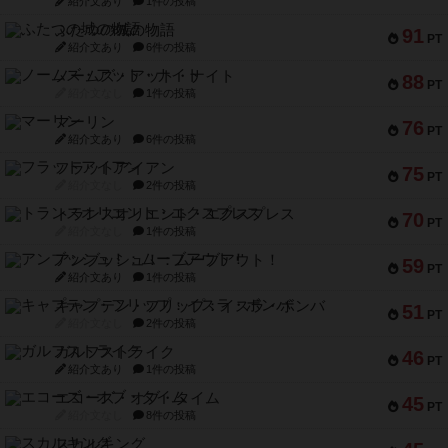
紹介文あり
1件の投稿
ふたつの城の物語
91
PT
紹介文あり
6件の投稿
ノームズ・アット・ナイト
88
PT
紹介文なし
1件の投稿
マーリン
76
PT
紹介文あり
6件の投稿
フラットアイアン
75
PT
紹介文なし
2件の投稿
トランスオリエント・エクスプレス
70
PT
紹介文なし
1件の投稿
アンブッシュ！：ムーブアウト！
59
PT
紹介文あり
1件の投稿
キャプテン・フリップ：イスラ・ボンバ
51
PT
紹介文なし
2件の投稿
ガルフストライク
46
PT
紹介文あり
1件の投稿
エコーズ・オブ・タイム
45
PT
紹介文なし
8件の投稿
スカルキング