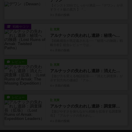
デワン
【インスト10分でしっかり満足──『デワン』が示
すライト級の底力 】『...
3ヶ月前
の投稿
戦略やコツ
充実
アルナックの失われし遺跡：秘境への険路
【戦略構造が再定義される──『秘境への険路』戦
略分析】総合レビューでは...
4ヶ月前
の投稿
レビュー
充実
アルナックの失われし遺跡：消えた調査隊（拡張）
【遊び方を変える物語拡張──『消えた調査隊』が
示す別方向の価値】『アル...
4ヶ月前
の投稿
レビュー
充実
アルナックの失われし遺跡：調査隊長（拡張）
【遊びやすさを保ちながら戦略を拡張する調査隊
長】『アルナックの失われし...
4ヶ月前
の投稿