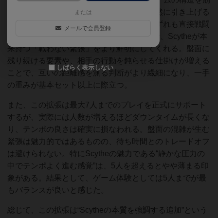
さずに、盤面の密度と読み合いの深さを自然に引き上げる
または
拡張だと感じた。追加される二勢力は、いずれも直接戦闘
メールで会員登録
より“位置取りによる牽制”を重視する設計で、Scytheが本
来持つ「戦わない緊張」をより鮮明にしてくれる。盤面に
残り続ける要素や、相手の行動を鈍らせる仕掛けが増える
しばらく表示しない
ことで、互いの距離感を測る判断がより繊細になり、一手
の重みが基本セット以上に際立つ。
また、この拡張は最大7人までのプレイを正式にサポート
するが、実際には人数が増えるほどダウンタイムが長くな
り、テンポの良さは確実に損なわれる。盤面の混雑が生む
緊張は魅力的ではあるものの、待ち時間とのトレードオフ
は避けられない。特にScytheの魅力である“静かな圧力の
中でテンポよく進む感覚”は、5人を超えるとやや薄まる印
象がある。結果として、ゲーム体験としては5人までが最
もバランスが良いと感じた。
総じて、この拡張は“Scytheの本質を強調する追加”という