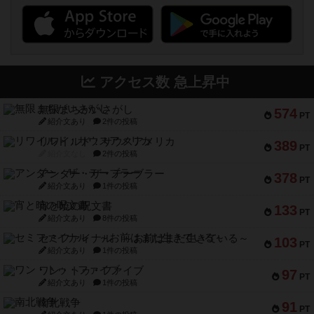
アクセス数 急上昇中
無限まちがいさがし
574
PT
紹介文あり
2件の投稿
リワイルド：サウスアメリカ
389
PT
紹介文なし
2件の投稿
アンダー・ザ・テーブラー
378
PT
紹介文あり
1件の投稿
宵と暁の呪文書
133
PT
紹介文あり
8件の投稿
セミファイナル ～お前はまだ生きている～
103
PT
紹介文あり
1件の投稿
ワン・トゥ・ファイブ
97
PT
紹介文あり
1件の投稿
南北戦争
91
PT