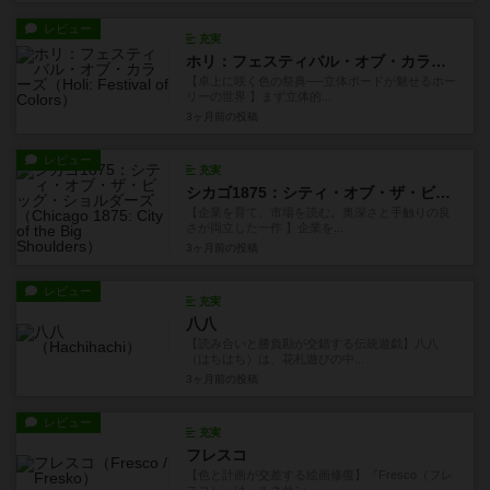
レビュー
充実
ホリ：フェスティバル・オブ・カラーズ
【卓上に咲く色の祭典──立体ボードが魅せるホー
リーの世界 】まず立体的...
3ヶ月前
の投稿
レビュー
充実
シカゴ1875：シティ・オブ・ザ・ビッグ・ショルダーズ
【企業を育て、市場を読む。奥深さと手触りの良
さが両立した一作 】企業を...
3ヶ月前
の投稿
レビュー
充実
八八
【読み合いと勝負勘が交錯する伝統遊戯】八八
（はちはち）は、花札遊びの中...
3ヶ月前
の投稿
レビュー
充実
フレスコ
【色と計画が交差する絵画修復】『Fresco（フレ