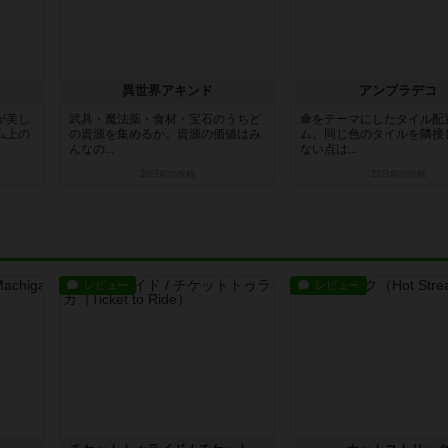
異世界アキンド
アンブラデコ
が美し
武具・魔法薬・食材・宝石のうちど
傘をテーマにしたタイル配
ム上の
の資源を集めるか。資源の価値はみ
ム。同じ色のタイルを隣接
んなの...
ない点は...
20日前
の投稿
22日前
の投稿
レビュー
レビュー