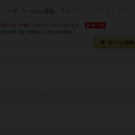
オン・ザ・リールの通販
映画テーマのドラフト＆セットコレ
人様１つまでの購入とさせていただいております。
残り1点
以内に発送
日本語ルール付き/日本語版
カートに追加
メントは管理人により非表示にされました