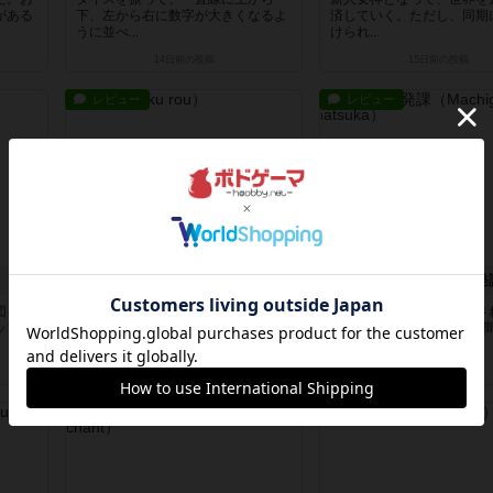
がある
下、左から右に数字が大きくなるよ
済していく。ただし、同期
うに並べ...
けられ...
14日前
の投稿
15日前
の投稿
レビュー
レビュー
七福廊
間違いさがし開発
図を手
基本のルールはカードの大きさ比
二枚の同じイラストを渡さ
ップに
べ。ただし、特殊効果があったり手
に5個の書き加えをして、
札交換が...
がしの...
17日前
の投稿
18日前
の投稿
レビュー
レビュー