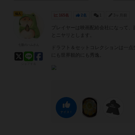
仙人
165名
2名
1
3ヶ月前
プレイヤーは映画配給会社になって、
とニヤリとします。
七盤のハムさん
ドラフト＆セットコレクションは一点
にも世界観的にも秀逸。
シェアする
ナイス！