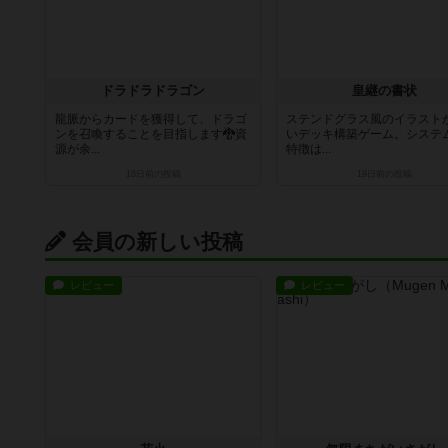
ドラドラドラゴン
皇継の書状
龍脈からカードを獲得して、ドラゴ
ステンドグラス風のイラスト
ンを召喚することを目指します🐉資
いデッキ構築ゲーム。システ
源が余...
特徴は...
18日前
の投稿
19日前
の投稿
会員の新しい投稿
レビュー
レビュー