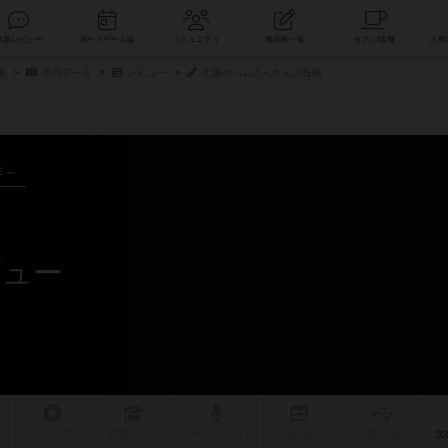
索
新着レビュー
ボードゲーム会
コミュニティ
掲示板一覧
細
作品データ
レビュー
七盤のハムさんさんの投稿
年～
ビュー
リプレイ
日記
戦略
・コツ
ルール
/インスト
掲示板
拡張/関連
作
次