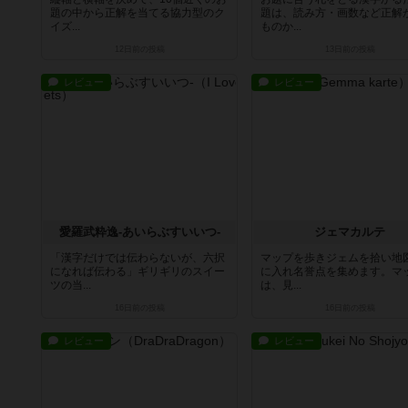
題の中から正解を当てる協力型のク
題は、読み方・画数など正解
イズ...
ものか...
12日前
の投稿
13日前
の投稿
レビュー
レビュー
愛羅武粋逸-あいらぶすいいつ-
ジェマカルテ
「漢字だけでは伝わらないが、六択
マップを歩きジェムを拾い地
になれば伝わる」ギリギリのスイー
に入れ名誉点を集めます。マ
ツの当...
は、見...
16日前
の投稿
16日前
の投稿
レビュー
レビュー