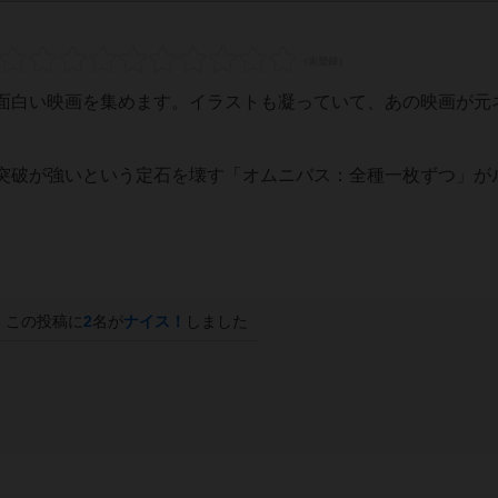
面白い映画を集めます。イラストも凝っていて、あの映画が元
突破が強いという定石を壊す「オムニバス：全種一枚ずつ」が
この投稿に
2
名が
ナイス！
しました