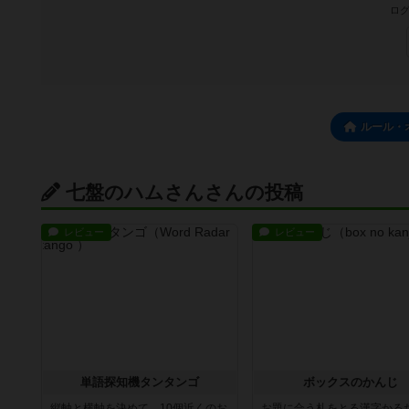
ログ
ルール・
七盤のハムさんさんの投稿
レビュー
レビュー
単語探知機タンタンゴ
ボックスのかんじ
縦軸と横軸を決めて、10個近くのお
お題に合う札をとる漢字かる