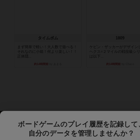
タイムボム
1809
まず簡単で軽い！大人数で遊べる！
ケビン・ザッカーがデザイン
それなのに小箱！何より楽しい！！
ヘクス=２マイルの戦役級シ
正体隠...
は以下...
約14時間前
by あまる
約14時間前
by Chaco
ボードゲームのプレイ履歴を記録して
自分のデータを管理しませんか？