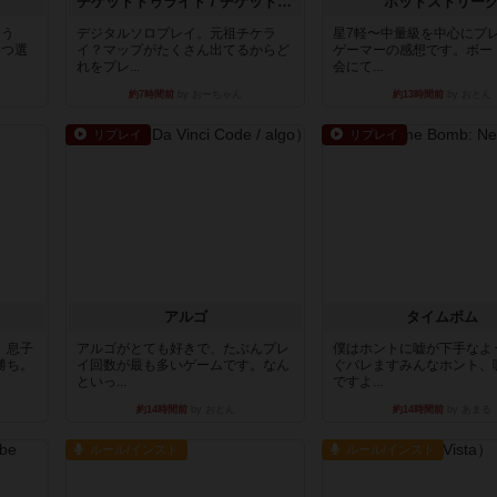
チケットトゥライド / チケットトゥライドアメリカ
ホットストリー
違う
デジタルソロプレイ。元祖チケラ
星7軽〜中量級を中心にプ
3つ選
イ？マップがたくさん出てるからど
ゲーマーの感想です。ボー
れをプレ...
会にて...
約7時間前
by おーちゃん
約13時間前
by おとん
リプレイ
リプレイ
アルゴ
タイムボム
。息子
アルゴがとても好きで、たぶんプレ
僕はホントに嘘が下手なよ
勝ち。
イ回数が最も多いゲームです。なん
ぐバレますみんなホント、
といっ...
ですよ...
約14時間前
by おとん
約14時間前
by あまる
ルール/インスト
ルール/インスト