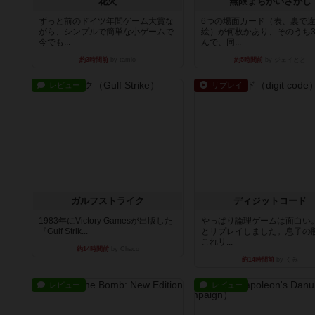
花火
無限まちがいさがし
ずっと前のドイツ年間ゲーム大賞な
6つの場面カード（表、裏で
がら、シンプルで簡単な小ゲームで
絵）が何枚かあり、そのうち
今でも...
んで、同...
約3時間前
by tamio
約5時間前
by ジェイとと
レビュー
リプレイ
ガルフストライク
ディジットコード
1983年にVictory Gamesが出版した
やっぱり論理ゲームは面白い
『Gulf Strik...
とリプレイしました。息子の
これリ...
約14時間前
by Chaco
約14時間前
by くみ
レビュー
レビュー