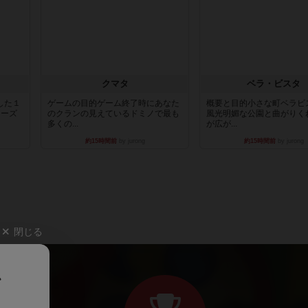
クマタ
ベラ・ビスタ
した１
ゲームの目的ゲーム終了時にあなた
概要と目的小さな町ベラビ
リーズ
のクランの見えているドミノで最も
風光明媚な公園と曲がりく
多くの...
が広が...
約15時間前
by jurong
約15時間前
by jurong
閉じる
、