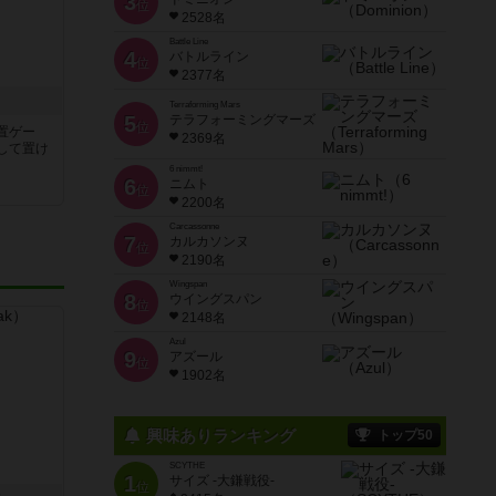
3
位
2528名
Battle Line
4
バトルライン
位
2377名
Terraforming Mars
5
テラフォーミングマーズ
位
置ゲー
2369名
して置け
6 nimmt!
6
ニムト
位
2200名
Carcassonne
7
カルカソンヌ
位
2190名
Wingspan
8
ウイングスパン
位
2148名
Azul
9
アズール
位
1902名
興味ありランキング
トップ50
SCYTHE
1
サイズ -大鎌戦役-
位