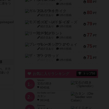
88
PT
に差をつ
紹介文なし
1件の投稿
ガルフストライク
80
PT
紹介文あり
1件の投稿
モズビ－ズ・レイダ－ズ
79
PT
紹介文あり
1件の投稿
リー対グラント
77
PT
紹介文あり
1件の投稿
ブレーキング・アウェイ
75
PT
紹介文あり
4件の投稿
ザ・フラッド
71
PT
紹介文なし
1件の投稿
課
れ、片方
間違いさ
お気に入りランキング
トップ50
Splendor
1
宝石の煌き
位
4040名
Die Siedler von Catan
2
カタン
位
3614名
Dominion
ドミニオン