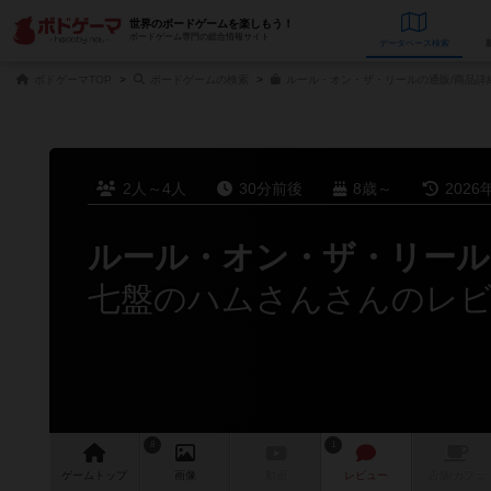
世界のボードゲームを楽しもう！
ボードゲーム専門の総合情報サイト
データベース
検
ボドゲーマTOP
ボードゲームの検索
ルール・オン・ザ・リールの通販/商品詳
2人～4人
30分前後
8歳～
2026
ルール・オン・ザ・リール
七盤のハムさんさんのレ
8
1
ゲーム
トップ
画像
動画
レビュー
店舗/
カフェ