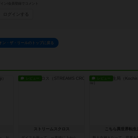
イン/会員登録でコメント
ログインする
オン・ザ・リールのトップに戻る
レビュー
レビュー
ストリームスクロス
こちら異世界転生
た。お
ダイスを振って、一直線に上から
新人女神となって、世界を