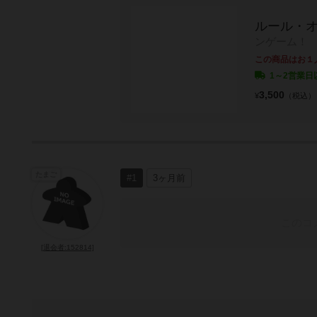
ルール・
ンゲーム！
この商品はお１
1～2営業日
3,500
¥
（税込）
たまご
#1
3ヶ月前
このコ
[退会者:152814]