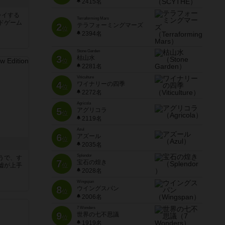
ク
2415名
レイする
Terraforming Mars
ドゲーム
2
テラフォーミングマーズ
位
2394名
Stone Garden
3
枯山水
位
2281名
Viticulture
4
ワイナリーの四季
位
2272名
Agricola
5
アグリコラ
位
2119名
Azul
6
アズール
位
2035名
Splendor
うで、す
7
宝石の煌き
嘘が上手
位
2028名
Wingspan
8
ウイングスパン
位
2006名
7 Wonders
9
世界の七不思議
位
1919名