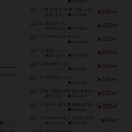
紹介文なし
1件の投稿
トリオンフ ア マレンゴ
236
PT
紹介文あり
1件の投稿
エレメンツ
232
PT
紹介文あり
4件の投稿
バー！パーティー
212
PT
紹介文なし
1件の投稿
ギョッと
154
PT
紹介文あり
1件の投稿
クルティボ
152
PT
紹介文なし
1件の投稿
ブラヴェスト
140
PT
紹介文なし
1件の投稿
ドブル：ポケットモンスター
122
PT
紹介文あり
4件の投稿
ジャンヌ・ダルク-オルレアン ドロー＆ライト
118
PT
紹介文なし
5件の投稿
ファースト・イン・フライト
94
PT
局
紹介文あり
3件の投稿
ダイススローン
繁栄／救