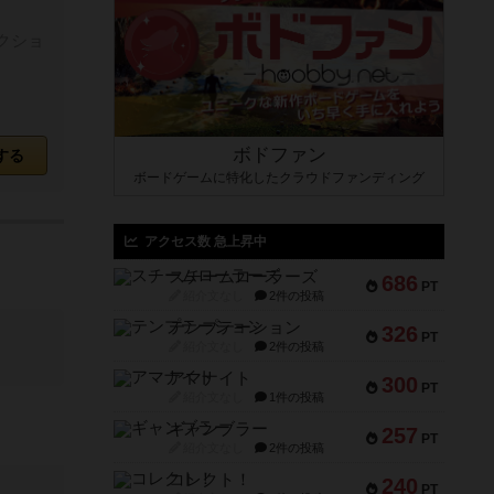
クショ
ボドファン
する
ボードゲームに特化したクラウドファンディング
アクセス数 急上昇中
スチームローラーズ
686
PT
紹介文なし
2件の投稿
テンプテーション
326
PT
紹介文なし
2件の投稿
アマナイト
300
PT
紹介文なし
1件の投稿
ギャンブラー
257
PT
紹介文なし
2件の投稿
コレクト！
240
PT