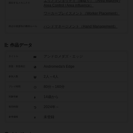
エリアマジョリティ（陣取り）（Area Majority /
頻出するメカニクス
Area Control / Area influence）
ワーカープレイスメント（Worker Placement）
ハンドマネージメント（Hand Management）
得点や資源等の獲得ルール
作品データ
アンドロメダズ・エッジ
タイトル
Andromeda's Edge
原題・英題表記
2人～4人
参加人数
80分～160分
プレイ時間
14歳から
対象年齢
2024年～
発売時期
未登録
参考価格