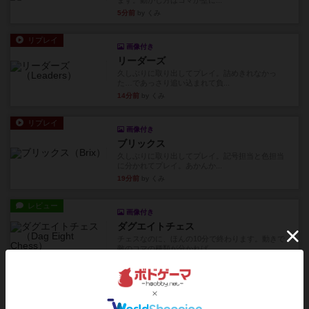
ます。動かし方はコマか壁に...
5分前
by くみ
リプレイ
画像付き
リーダーズ
久しぶりに取り出してプレイ。詰めきれなかっ
た…であっさり追い込まれて負...
14分前
by くみ
リプレイ
画像付き
ブリックス
久しぶりに取り出してプレイ。記号担当と色担当
に分かれてプレイ。あかんか...
19分前
by くみ
レビュー
画像付き
ダグエイトチェス
チェスなのに、ほんの10分で終わります。動きで
敵のコマの種類が分かれば...
26分前
by くみ
レビュー
画像付き
充実