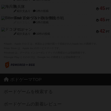
海兵隊
45
PT
紹介文あり
1件の投稿
Bitter End ブタペスト救出作戦
45
PT
紹介文なし
1件の投稿
ドコジャン
42
PT
紹介文あり
10件の投稿
※Apple、Apple のロゴ は、米国および他の国々で登録されたApple Inc.の商標です。
※App Store は、Apple Inc.のサービスマークです。
※Android は、グーグル インコーポレイテッドの商標または登録商標です。
※Google Play とそのロゴは、Google Inc.の商標または登録商標です。
ボドゲーマTOP
ボードゲームを検索する
ボードゲームの新着レビュー