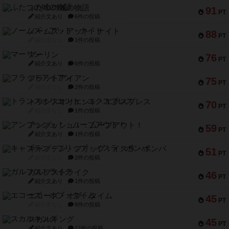
ふたつの城の物語
91
PT
紹介文あり
6件の投稿
ノームズ・アット・ナイト
88
PT
紹介文なし
1件の投稿
マーリン
76
PT
紹介文あり
6件の投稿
フラットアイアン
75
PT
紹介文なし
2件の投稿
トランスオリエント・エクスプレス
70
PT
紹介文なし
1件の投稿
アンブッシュ！：ムーブアウト！
59
PT
紹介文あり
1件の投稿
キャプテン・フリップ：イスラ・ボンバ
51
PT
紹介文なし
2件の投稿
ガルフストライク
46
PT
紹介文あり
1件の投稿
エコーズ・オブ・タイム
45
PT
紹介文なし
8件の投稿
スカルキング
45
PT
紹介文あり
12件の投稿