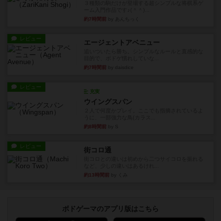
３種類の駒だけが登場する超シンプルな将棋系ゲ
ーム入門作品です♪(＾＾)...
約7時間前
by あんちっく
レビュー
エージェントアベニュー
追いついたら勝ち。シンプルなルールと直感的な
目的で、ボドゲ慣れしていな...
約7時間前
by daisdice
レビュー
充実
ウイングスパン
２人で何度かプレイ。ここでも指摘されているよ
うに、一部強力な鳥(カラス...
約8時間前
by S
レビュー
街コロ通
街コロとの違いは初めから二つサイコロを振れる
など、少しの違いはあるけれ...
約13時間前
by くみ
ボドゲーマのアプリ版はこちら