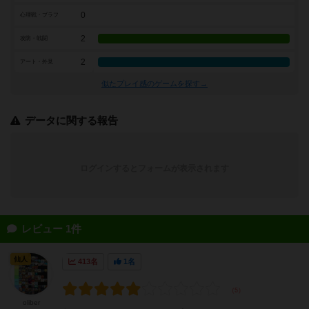
0
心理戦・ブラフ
2
攻防・戦闘
2
アート・外見
似たプレイ感のゲームを探す→
データに関する報告
ログインするとフォームが表示されます
レビュー 1件
仙人
413名
1名
oliber