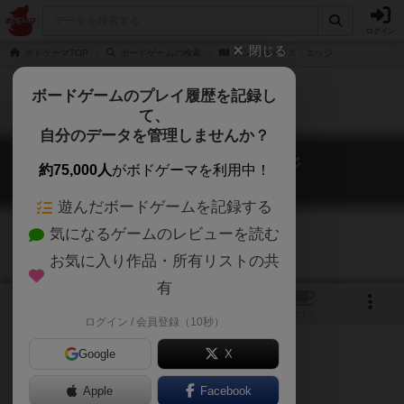
ログイン
閉じる
ボドゲーマTOP
ボードゲームの検索
アンドロメダズ・エッジ
ボードゲームのプレイ履歴を記録し
て、
自分のデータを管理しませんか？
アンドロメダズ・エッジ
約75,000人
がボドゲーマを利用中！
Andromeda's Edge
遊んだボードゲームを記録する
気になるゲームのレビューを読む
お気に入り作品・所有リストの共
有
1
1
トップ
画像
動画
レビュー
カフェ
ログイン / 会員登録（10秒）
Google
X
新作体験会で触りだけプレイ。
Apple
Facebook