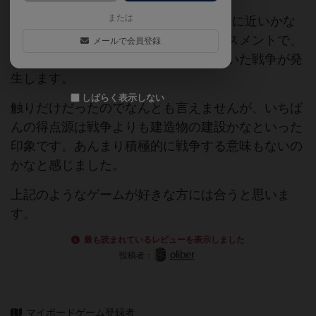
または
サイズやVoidfallといった4X系のゲームに近いかな
と感じました。基本はワーカープレイスメントで、
メールで会員登録
ワーカー同士が接触するとダイスを用いた戦争が発
生します。
しばらく表示しない
触りだけだったのでなんとも言えませんが、いちば
んの得点源は戦争よりも建造物の建設かなといった
印象です。あんまり積極的に戦争する意味もないの
かなと感じました。
上記のようなゲームが好きな方には合うと思いま
す。
最も読まれているレビューを表示しました
oliber
投稿者：
マイボードゲーム登録者