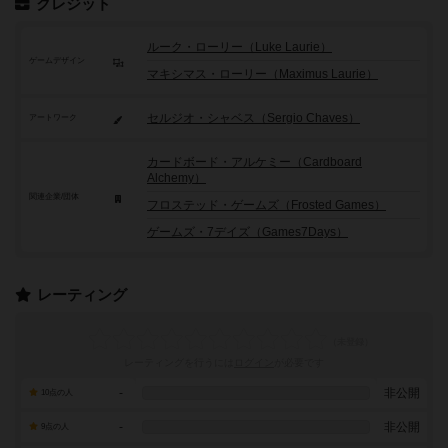
クレジット
ルーク・ローリー（Luke Laurie）
ゲームデザイン
マキシマス・ローリー（Maximus Laurie）
セルジオ・シャベス（Sergio Chaves）
アートワーク
カードボード・アルケミー（Cardboard
Alchemy）
関連企業/団体
フロステッド・ゲームズ（Frosted Games）
ゲームズ・7デイズ（Games7Days）
レーティング
レーティングを行うには
ログイン
が必要です
-
非公開
10点の人
-
非公開
9点の人