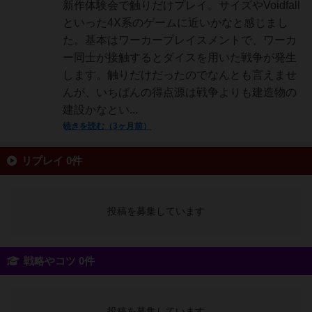
新作体験会で触りだけプレイ。サイズやVoidfall
といった4X系のゲームに近いかなと感じまし
た。基本はワーカープレイスメントで、ワーカ
ー同士が接触するとダイスを用いた戦争が発生
します。触りだけだったのでなんとも言えませ
んが、いちばんの得点源は戦争よりも建造物の
建設かなとい...
続きを読む（3ヶ月前）
リプレイ 0件
投稿を募集しています
戦略やコツ 0件
投稿を募集しています