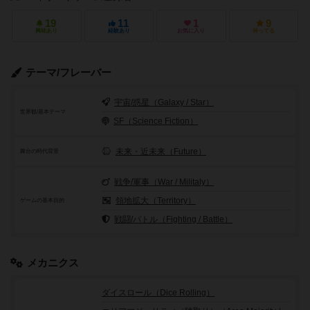
19
11
1
9
興味あり
経験あり
お気に入り
持ってる
テーマ/フレーバー
宇宙/惑星（Galaxy / Star）
世界観/基本テーマ
SF（Science Fiction）
未来・近未来（Future）
舞台の時代背景
戦争/軍事（War / Militaly）
領地拡大（Territory）
ゲームの基本目的
戦闘/バトル（Fighting / Battle）
メカニクス
ダイスロール（Dice Rolling）