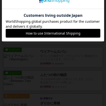
宝石の煌き：デュエル 偽造者
筆者が最も好きな2人用ボードゲームである『宝石
の煌めき デュエル』に、...
約2時間前
by 手動人形
レビュー
充実
クランク! ：冒険者たち（拡張）
クランク！のプレイヤーごとに能力の違うキャラ
クターを使用できるようにな...
約2時間前
by ぽっぽーくるっぽー
レビュー
ワイアームスパン
初プレイの感想です。ウイングスパン履修済のコ
メントとなります。ウイング...
約3時間前
by daisdice
レビュー
ふたつの街の物語
タイルを4×4で並べて街づくりします。ただし、
街は各プレイヤーの間にあ...
約7時間前
by ジェイとと
ルール/インスト
画像付き
ざりかに将棋