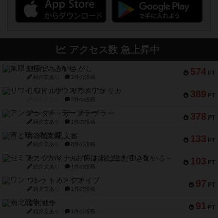
アクセス数 急上昇中
無限まちがいさがし
574
PT
紹介文あり
2件の投稿
リワイルド：サウスアメリカ
389
PT
紹介文なし
2件の投稿
アンダー・ザ・テーブラー
378
PT
紹介文あり
1件の投稿
宵と暁の呪文書
133
PT
紹介文あり
8件の投稿
セミファイナル ～お前はまだ生きている～
103
PT
紹介文あり
1件の投稿
ワン・トゥ・ファイブ
97
PT
紹介文あり
1件の投稿
南北戦争
91
PT
紹介文あり
1件の投稿