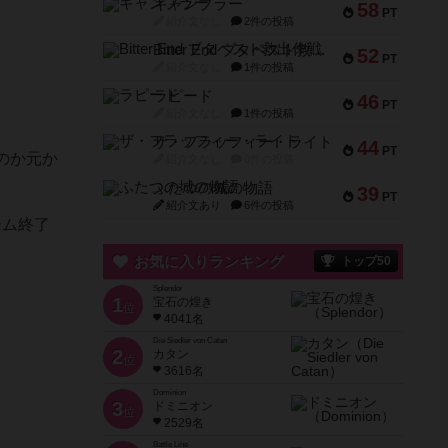
ギャンブラー
58
PT
紹介文なし
2件の投稿
Bitter End ブタペスト救出作戦
52
PT
紹介文なし
1件の投稿
ラピード
46
PT
紹介文なし
1件の投稿
ザ・フラッフィー・ライト
44
PT
のか元か
紹介文なし
0件の投稿
ふたつの城の物語
39
PT
紹介文あり
6件の投稿
ーム終了
お気に入りランキング
トップ50
Splendor
1
宝石の煌き
位
4041名
Die Siedler von Catan
2
カタン
位
3616名
Dominion
3
ドミニオン
位
2529名
Battle Line