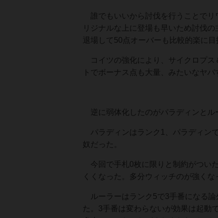
誰でもいいから討伐を行うことでリワ
リジナルな上に登場も早いため討伐の
退場して50点オーバーも比較的楽に目
コイツの強化により、サイクロプス＆
トでボーナス点も大量、みたいなヤバ
逆に弱体化したのがパラディンとル
パラディンはランク1、パラディンで
奴だった。
今回で手札0枚に限りと制約がついた
くくなった。多分ウィッチのが強くな
ルーラーはランク5で3手番になる論
た。3手番は変わらないが効果は起動