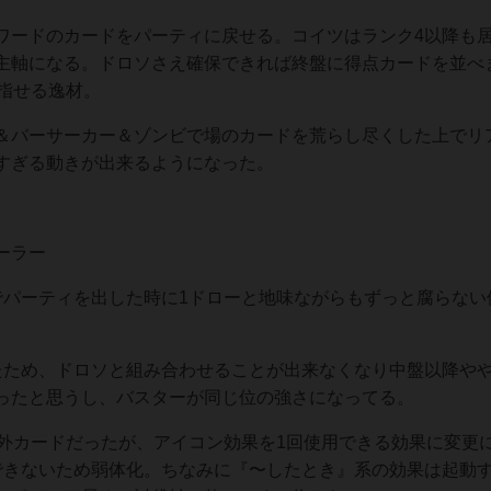
ードのカードをパーティに戻せる。コイツはランク4以降も
主軸になる。ドロソさえ確保できれば終盤に得点カードを並べ
指せる逸材。
バーサーカー＆ゾンビで場のカードを荒らし尽くした上でリ
すぎる動きが出来るようになった。
ーラー
パーティを出した時に1ドローと地味ながらもずっと腐らない
ため、ドロソと組み合わせることが出来なくなり中盤以降や
ったと思うし、バスターが同じ位の強さになってる。
外カードだったが、アイコン効果を1回使用できる効果に変更
できないため弱体化。ちなみに『〜したとき』系の効果は起動