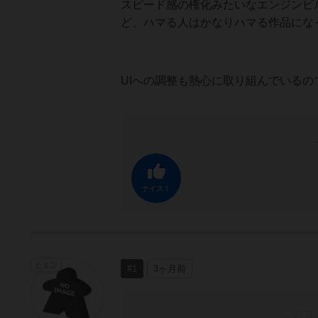
スピード感の権化みたいなエンジンビ
ど、ハマる人はかなりハマる作品にな
UIへの調整も熱心に取り組んでいる
ナイス！
たまご
#1
3ヶ月前
このコ