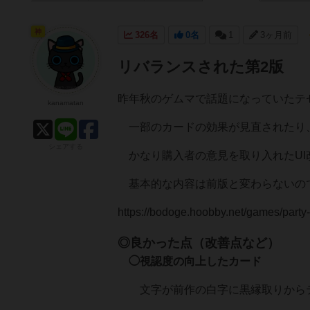
神
326名
0名
1
3ヶ月前
リバランスされた第2版
昨年秋のゲムマで話題になっていたテ
kanamatan
一部のカードの効果が見直されたり
シェアする
かなり購入者の意見を取り入れたUI
基本的な内容は前版と変わらないの
https://bodoge.hoobby.net/games/party
◎良かった点（改善点など）
◯視認度の向上したカード
文字が前作の白字に黒縁取りからテ