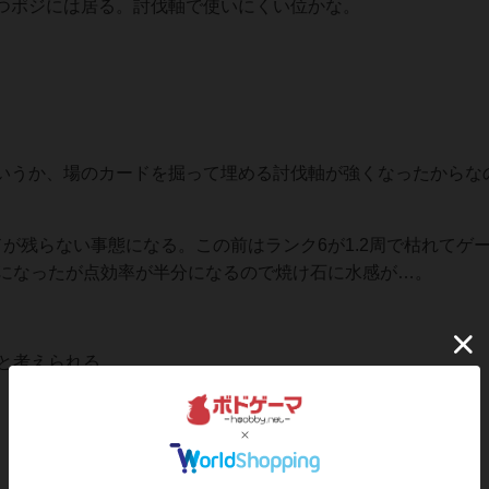
つポジには居る。討伐軸で使いにくい位かな。
うか、場のカードを掘って埋める討伐軸が強くなったからな
残らない事態になる。この前はランク6が1.2周で枯れてゲ
周になったが点効率が半分になるので焼け石に水感が…。
と考えられる