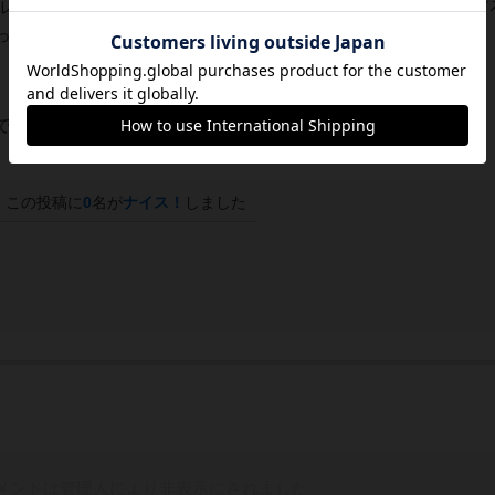
ルドで遊びたいならコレ。たぶん、ハマらない人は全くダメだ
った。個人的にはかなり好み
ので次回作がかなり楽しみなデザイナーだ
この投稿に
0
名が
ナイス！
しました
メントは管理人により非表示にされました