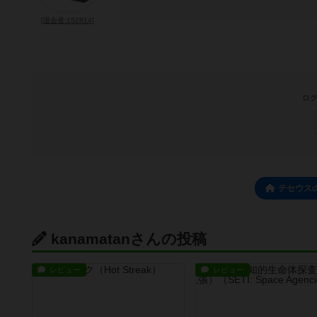
[退会者:152814]
ログ
テセウス
kanamatanさんの投稿
レビュー
レビュー