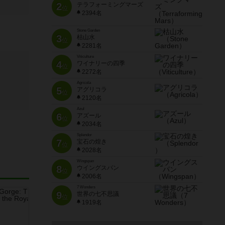
2
テラフォーミングマーズ
位
2394名
Stone Garden
3
枯山水
位
2281名
Viticulture
4
ワイナリーの四季
位
2272名
Agricola
5
アグリコラ
位
2120名
Azul
6
アズール
位
2034名
Splendor
7
宝石の煌き
位
2028名
Wingspan
8
ウイングスパン
位
2006名
7 Wonders
9
世界の七不思議
位
1919名