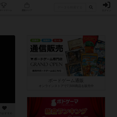
ログイン
カフェ/店舗
人気ボードゲーム
通販ストア
ボードゲーム通販
オンラインストアで7,500商品を販売中
のおすすめ