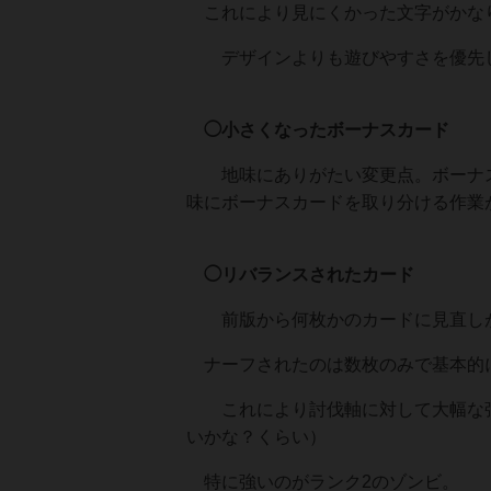
これにより見にくかった文字がかな
デザインよりも遊びやすさを優先し
◯小さくなったボーナスカード
地味にありがたい変更点。ボーナス
味にボーナスカードを取り分ける作業
◯リバランスされたカード
前版から何枚かのカードに見直し
ナーフされたのは数枚のみで基本的
これにより討伐軸に対して大幅な強
いかな？くらい）
特に強いのがランク2のゾンビ。