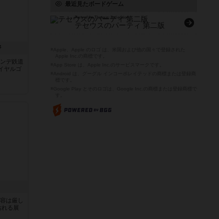
最近見たボードゲーム
Party of the Theseus: 2nd edition
テセウスのパーティ 第二版
ジ
※Apple、Apple のロゴ は、米国および他の国々で登録された
Apple Inc.の商標です。
ランデ鉄道
※App Store は、Apple Inc.のサービスマークです。
イヤルゴ
※Android は、グーグル インコーポレイテッドの商標または登録商
標です。
※Google Play とそのロゴは、Google Inc.の商標または登録商標で
す。
内容は厳し
枯れる展