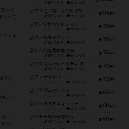
PT
紹介文あり
3件の投稿
居ないオ
モズビ－ズ・レイダ－ズ
94
PT
まくって
紹介文あり
1件の投稿
テンプテーション
79
PT
紹介文なし
2件の投稿
アニメイ
インドネシア
78
PT
紹介文あり
2件の投稿
宵と暁の呪文書
75
PT
紹介文あり
8件の投稿
リスボン・トラム 28
73
PT
紹介文あり
9件の投稿
アマナイト
優秀な
73
PT
紹介文なし
1件の投稿
ブラヴェスト
66
PT
紹介文なし
1件の投稿
や使いに
スペクタキュラー
60
PT
紹介文なし
1件の投稿
になっ
スモールワールド
59
PT
紹介文あり
13件の投稿
するので