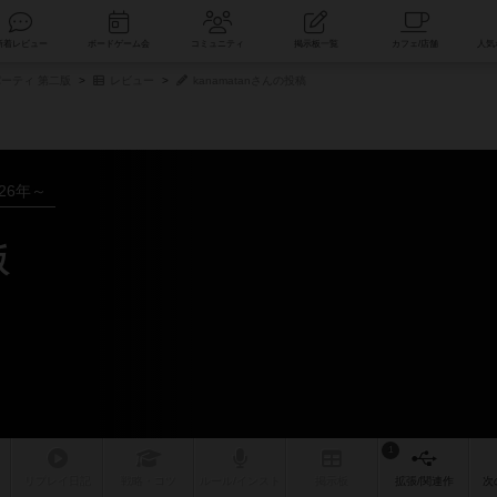
索
新着レビュー
ボードゲーム会
コミュニティ
掲示板一覧
ーティ 第二版
レビュー
kanamatanさんの投稿
026年～
版
1
リプレイ
日記
戦略
・コツ
ルール
/インスト
掲示板
拡張/関連
作
次