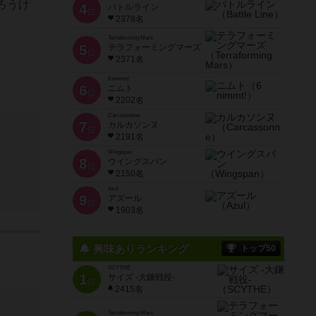
ろうけ
4
バトルライン
位
2378名
Terraforming Mars
5
テラフォーミングマーズ
位
2371名
6 nimmt!
6
ニムト
位
2202名
Carcassonne
7
カルカソンヌ
位
2191名
Wingspan
8
ウイングスパン
位
2150名
Azul
9
アズール
位
1903名
興味ありランキング
トップ50
SCYTHE
1
サイズ -大鎌戦役-
位
2415名
Terraforming Mars