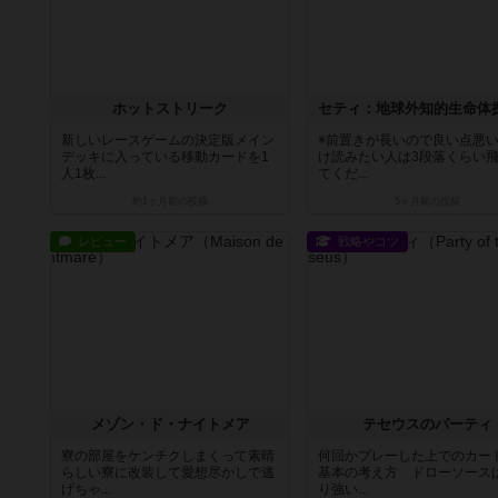
ホットストリーク
新しいレースゲームの決定版メイン
※前置きが長いので良い点悪
デッキに入っている移動カードを1
け読みたい人は3段落くらい
人1枚...
てくだ...
約1ヶ月前
の投稿
5ヶ月前
の投稿
レビュー
戦略やコツ
メゾン・ド・ナイトメア
テセウスのパーティ
寮の部屋をケンチクしまくって素晴
何回かプレーした上でのカー
らしい寮に改装して愛想尽かしで逃
基本の考え方 ドローソース
げちゃ...
り強い...