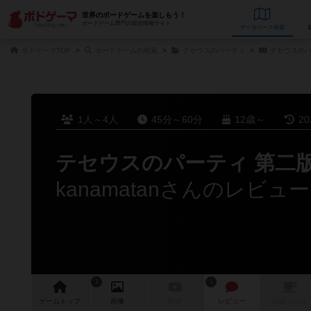
世界のボードゲームを楽しもう！
ボードゲーム専門の総合情報サイト
データベース
検
ボドゲーマTOP
ボードゲームの検索
テセウスのパーティ
テセウスのパ
1人～4人
45分～60分
12歳～
2
テセウスのパーティ 第二
kanamatanさんのレビュー
1
1
ゲーム
トップ
画像
動画
レビュー
店舗/
カフェ