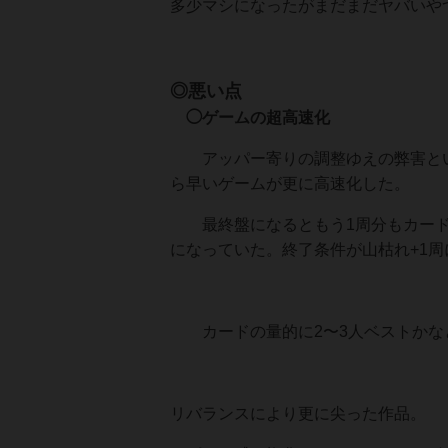
多少マシになったがまだまだヤバいや
◎悪い点
◯ゲームの超高速化
アッパー寄りの調整ゆえの弊害とい
ら早いゲームが更に高速化した。
最終盤になるともう1周分もカードが
になっていた。終了条件が山枯れ+1
カードの量的に2〜3人ベストかな
リバランスにより更に尖った作品。