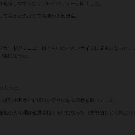
り視認しやすくなりプレイバリューが向上した。
て貰えたのはとても助かる変更点。
カードがミニユーロくらいの小さいサイズに変更になった。
が楽になった。
が入った。
には強化調整と結構思い切りのある調整を取っている。
化が入り理論値最強格くらいになった（実戦値だと他軸より