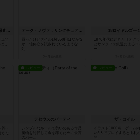
セティ：地球外知的生命体探査 宇宙機構（拡張）
アーク・ノヴァ：サンクチュアリ 追加タイル「キオスク」
18ロイヤルゴー
い点だ
買ったけどタイル1枚550円はなかな
1870年代に起きたリオグ
飛ばし
か…信仰心を試されているような…
とサンタフェ鉄道によるロ
効...
ー...
5ヶ月前
の投稿
5ヶ月前
の投稿
レビュー
レビュー
テセウスのパーティ
ザ・コイル
ド評・
シンプルなルールで勢いのある作品
イラスト1000点 ゲーム
はかな
魔物を討伐して金を稼ぐために最高
い5人でプレイすると山札
のパー...
開...