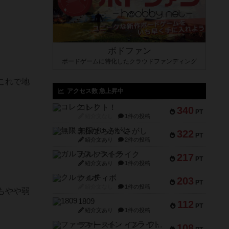
ボドファン
ボードゲームに特化したクラウドファンディング
これで地
アクセス数 急上昇中
コレクト！
340
PT
紹介文なし
1件の投稿
無限まちがいさがし
322
PT
紹介文あり
2件の投稿
ガルフストライク
217
PT
紹介文あり
1件の投稿
クルティボ
203
PT
紹介文なし
1件の投稿
もやや弱
1809
112
PT
紹介文あり
1件の投稿
ファースト・イン・フライト
108