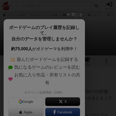
ログイン
閉じる
ボドゲーマTOP
ボードゲームの検索
タッグチーム
レビュー
白州
ボードゲームのプレイ履歴を記録し
て、
タッグチーム
自分のデータを管理しませんか？
白州さんのレビュー
約75,000人
がボドゲーマを利用中！
遊んだボードゲームを記録する
1
4
16
トップ
画像
動画
レビュー
カフェ
気になるゲームのレビューを読む
お気に入り作品・所有リストの共
686名
1名
1
3ヶ月前
有
レーティングが非公開に設定されたユーザー
4/10（ルールがまとまっていない状態でのBGAでの評価。
ログイン / 会員登録（10秒）
日本語版での再プレイ検討中。BGA版はルールまとまって
Google
X
いないので、プレイ非推奨）
Apple
Facebook
2026年ドイツ年間エキスパートゲーム大賞ロングリスト