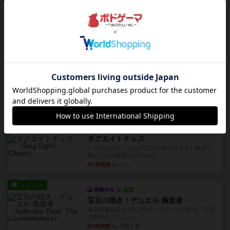
リプレイ
画像付き
リーダーズ
久しぶりに取り出してプレイ。詰めきれなかっ
た…であっさり追い込まれて負...
約1時間前
by くみ
リプレイ
画像付き
ブリックス
久しぶりに取り出してプレイ。記号担当と色担当
に分かれてプレイ。あかんか...
約1時間前
by くみ
レビュー
画像付き
ダグエイトチェス
チェスなのに、ほんの10分で終わります。動きで
敵のコマの種類が分かれば...
約1時間前
by くみ
レビュー
画像付き
充実
宝石の煌き：デュエル 偽造者
筆者が最も好きな2人用ボードゲームである『宝石
の煌めき デュエル』に、...
約3時間前
by 手動人形