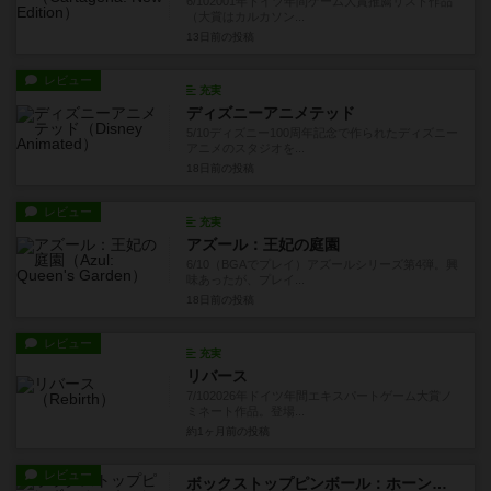
6/102001年ドイツ年間ゲーム大賞推薦リスト作品
（大賞はカルカソン...
13日前
の投稿
レビュー
充実
ディズニーアニメテッド
5/10ディズニー100周年記念で作られたディズニー
アニメのスタジオを...
18日前
の投稿
レビュー
充実
アズール：王妃の庭園
6/10（BGAでプレイ）アズールシリーズ第4弾。興
味あったが、プレイ...
18日前
の投稿
レビュー
充実
リバース
7/102026年ドイツ年間エキスパートゲーム大賞ノ
ミネート作品。登場...
約1ヶ月前
の投稿
レビュー
ボックストップピンボール：ホーンテッドハウス