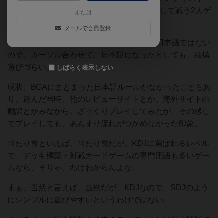
入り作品。2人のキャラを選んでデッキ構築して戦う2人ゲ
または
ー。
メールで会員登録
BGA版だと、カードに書かれている言語が日本語ではない
ので、カーソル合わせて、日本語になったとしても、結構
遊びづらい。
しばらく表示しない
現状、BGAにまとまった日本語ルールがなかったこともあ
り、遊んだ当時、他のレビューサイトとか、海外サイトの
翻訳とかみながら、ざっくりプレイしてみたが、その感じ
でプレイしても、あんまり流れがつかめなかった印象。
当たり前といえば、当たり前だが、KDJに選ばれるレベル
で、デッキ構築＋対戦カードゲームの専門用語も多いゲー
ムなら、そりゃ、わけわからんよな。
まぁ、当然と言えば、当然だが、KDJなので、SDJのよう
にシンプルに遊びやすいというわけではない。