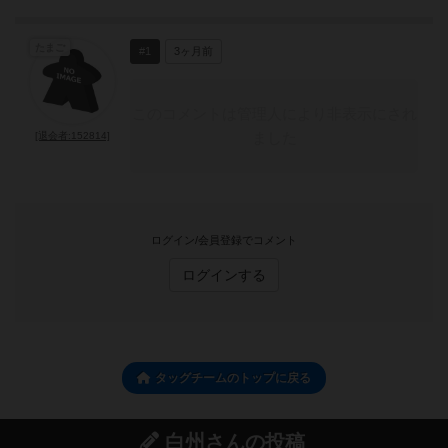
たまご
#1
3ヶ月前
このコメントは管理人により非表示にされ
ました
[退会者:152814]
ログイン/会員登録でコメント
ログインする
タッグチームのトップに戻る
白州さんの投稿