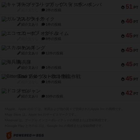
キャプテン・フリップ：イスラ・ボンバ
51
PT
紹介文なし
2件の投稿
ガルフストライク
46
PT
紹介文あり
1件の投稿
エコーズ・オブ・タイム
45
PT
紹介文なし
8件の投稿
スカルキング
45
PT
紹介文あり
12件の投稿
海兵隊
45
PT
紹介文あり
1件の投稿
Bitter End ブタペスト救出作戦
45
PT
紹介文なし
1件の投稿
ドコジャン
42
PT
紹介文あり
10件の投稿
※Apple、Apple のロゴ は、米国および他の国々で登録されたApple Inc.の商標です。
※App Store は、Apple Inc.のサービスマークです。
※Android は、グーグル インコーポレイテッドの商標または登録商標です。
※Google Play とそのロゴは、Google Inc.の商標または登録商標です。