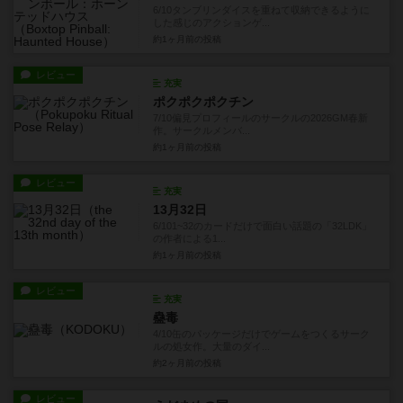
6/10タンブリンダイスを重ねて収納できるように
した感じのアクションゲ...
約1ヶ月前
の投稿
レビュー
充実
ポクポクポクチン
7/10偏見プロフィールのサークルの2026GM春新
作。サークルメンバ...
約1ヶ月前
の投稿
レビュー
充実
13月32日
6/101~32のカードだけで面白い話題の「32LDK」
の作者による1...
約1ヶ月前
の投稿
レビュー
充実
蠱毒
4/10缶のパッケージだけでゲームをつくるサーク
ルの処女作。大量のダイ...
約2ヶ月前
の投稿
レビュー