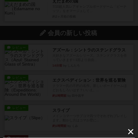
えだまめの国
7/10超人気レアギャンブルボードゲーム「ピーナ
ッツ」をオマージュして...
約2ヶ月前
の投稿
会員の新しい投稿
レビュー
アズール：シントラのステンドグラス
大好きなアズールシリーズ。ステンドグラスを作
っていきます✨1部より自由...
14分前
by しんたろ
レビュー
エクスペディション：世界を巡る冒険
クラマー氏の不朽の名作。新しいボードゲームほ
どおもしろいはず？いいえ。...
約1時間前
by 田中昌平
レビュー
スライプ
メインコマ一つサブコマ四つでそれぞれプレイし
ます。動かし方はコマか壁に...
約1時間前
by くみ