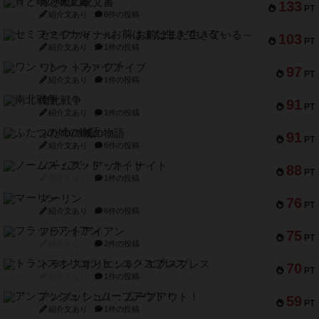
宵と暁の呪文書
133
PT
紹介文あり
8件の投稿
セミファイナル ～お前はまだ生きている～
103
PT
紹介文あり
1件の投稿
ワン・トゥ・ファイブ
97
PT
紹介文あり
1件の投稿
南北戦争
91
PT
紹介文あり
1件の投稿
ふたつの城の物語
91
PT
紹介文あり
6件の投稿
ノームズ・アット・ナイト
88
PT
紹介文なし
1件の投稿
マーリン
76
PT
紹介文あり
6件の投稿
フラットアイアン
75
PT
紹介文なし
2件の投稿
トランスオリエント・エクスプレス
70
PT
紹介文なし
1件の投稿
アンブッシュ！：ムーブアウト！
59
PT
紹介文あり
1件の投稿