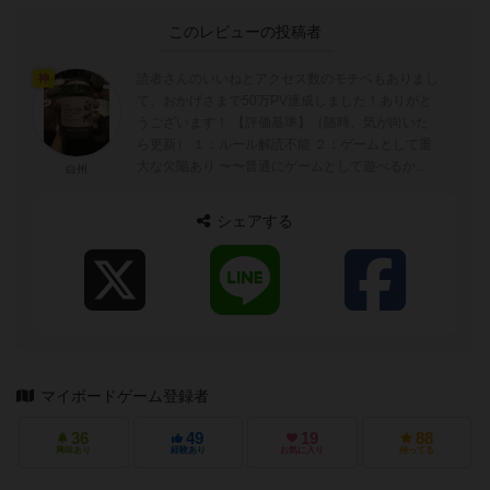
このレビューの投稿者
読者さんのいいねとアクセス数のモチベもありまし
神
て、おかげさまで50万PV達成しました！ありがと
うございます！ 【評価基準】（随時、気が向いた
ら更新） １：ルール解読不能 ２：ゲームとして重
大な欠陥あり 〜〜普通にゲームとして遊べるかど
白州
うかの境目〜〜 ...
シェアする
マイボードゲーム登録者
36
49
19
88
興味あり
経験あり
お気に入り
持ってる