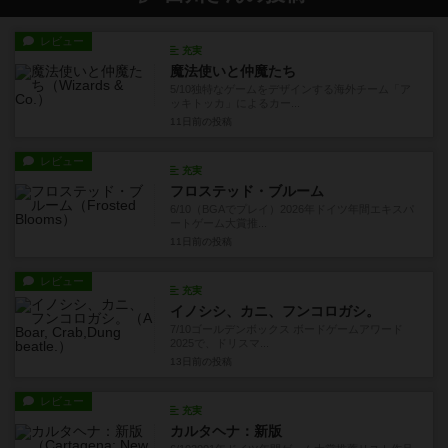
レビュー
充実
魔法使いと仲魔たち
5/10独特なゲームをデザインする海外チーム「ア
ッキトッカ」によるカー...
11日前
の投稿
レビュー
充実
フロステッド・ブルーム
6/10（BGAでプレイ）2026年ドイツ年間エキスパ
ートゲーム大賞推...
11日前
の投稿
レビュー
充実
イノシシ、カニ、フンコロガシ。
7/10ゴールデンボックス ボードゲームアワード
2025で、ドリスマ...
13日前
の投稿
レビュー
充実
カルタヘナ：新版