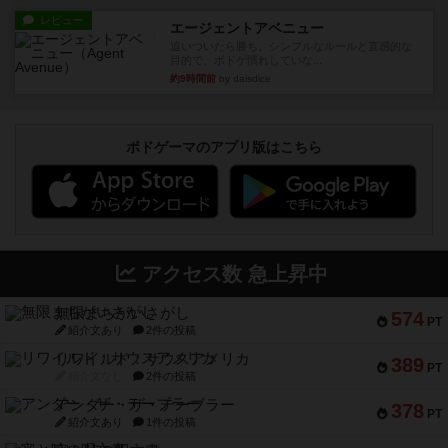
レビュー
エージェントアベニュー
追いついたら勝ち。シンプルなルールと直感的な
目的で、ボドゲ慣れしていな...
約9時間前
by daisdice
ボドゲーマのアプリ版はこちら
アクセス数 急上昇中
無限まちがいさがし
574
PT
紹介文あり
2件の投稿
リワイルド：サウスアメリカ
389
PT
紹介文なし
2件の投稿
アンダー・ザ・テーブラー
378
PT
紹介文あり
1件の投稿