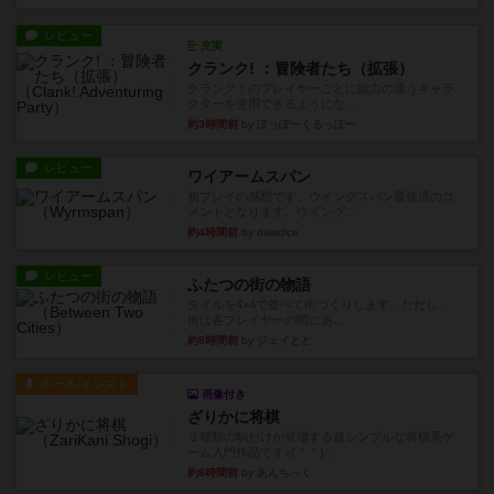
レビュー
充実
クランク! ：冒険者たち（拡張）
クランク！のプレイヤーごとに能力の違うキャラ
クターを使用できるようにな...
約3時間前
by ぽっぽーくるっぽー
レビュー
ワイアームスパン
初プレイの感想です。ウイングスパン履修済のコ
メントとなります。ウイング...
約4時間前
by daisdice
レビュー
ふたつの街の物語
タイルを4×4で並べて街づくりします。ただし、
街は各プレイヤーの間にあ...
約8時間前
by ジェイとと
ルール/インスト
画像付き
ざりかに将棋
３種類の駒だけが登場する超シンプルな将棋系ゲ
ーム入門作品です♪(＾＾)...
約8時間前
by あんちっく