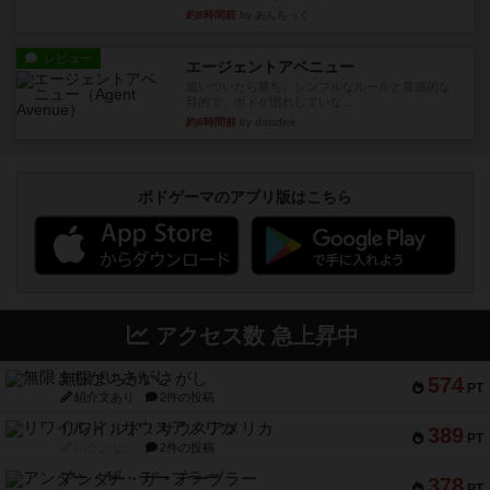
約8時間前
by あんちっく
レビュー
エージェントアベニュー
追いついたら勝ち。シンプルなルールと直感的な
目的で、ボドゲ慣れしていな...
約8時間前
by daisdice
ボドゲーマのアプリ版はこちら
アクセス数 急上昇中
無限まちがいさがし
574
PT
紹介文あり
2件の投稿
リワイルド：サウスアメリカ
389
PT
紹介文なし
2件の投稿
アンダー・ザ・テーブラー
378
PT