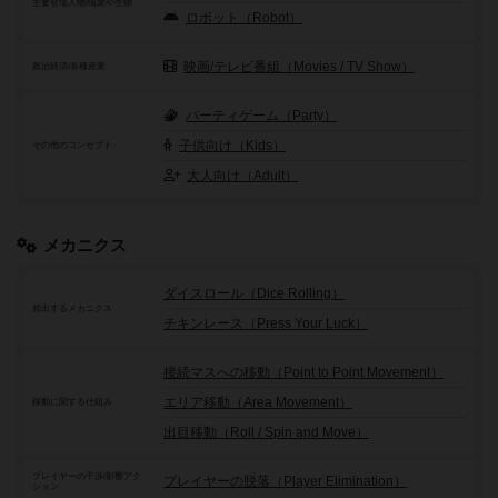
主要登場人物/職業や生物
ロボット（Robot）
映画/テレビ番組（Movies / TV Show）
政治経済/各種産業
パーティゲーム（Party）
子供向け（Kids）
その他のコンセプト
大人向け（Adult）
メカニクス
ダイスロール（Dice Rolling）
頻出するメカニクス
チキンレース（Press Your Luck）
接続マスへの移動（Point to Point Movement）
エリア移動（Area Movement）
移動に関する仕組み
出目移動（Roll / Spin and Move）
プレイヤーの干渉/影響アク
プレイヤーの脱落（Player Elimination）
ション