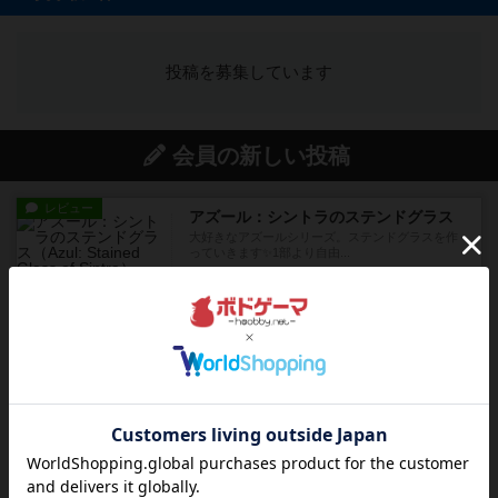
投稿を募集しています
会員の新しい投稿
レビュー
アズール：シントラのステンドグラス
大好きなアズールシリーズ。ステンドグラスを作
っていきます✨1部より自由...
6分前
by しんたろ
レビュー
エクスペディション：世界を巡る冒険
クラマー氏の不朽の名作。新しいボードゲームほ
どおもしろいはず？いいえ。...
37分前
by 田中昌平
レビュー
スライプ
メインコマ一つサブコマ四つでそれぞれプレイし
ます。動かし方はコマか壁に...
約1時間前
by くみ