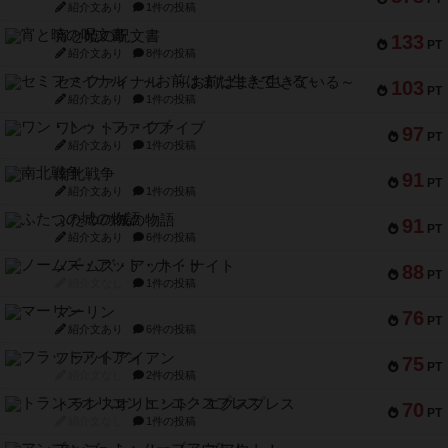
紹介文あり
1件の投稿
宵と暁の呪文書
133
PT
紹介文あり
8件の投稿
セミファイナル ～お前はまだ生きている～
103
PT
紹介文あり
1件の投稿
ワン・トゥ・ファイブ
97
PT
紹介文あり
1件の投稿
南北戦争
91
PT
紹介文あり
1件の投稿
ふたつの城の物語
91
PT
紹介文あり
6件の投稿
ノームズ・アット・ナイト
88
PT
紹介文なし
1件の投稿
マーリン
76
PT
紹介文あり
6件の投稿
フラットアイアン
75
PT
紹介文なし
2件の投稿
トランスオリエント・エクスプレス
70
PT
紹介文なし
1件の投稿