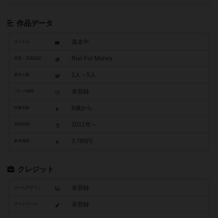
作品データ
逃走中
タイトル
Run For Money
原題・英題表記
2人～5人
参加人数
未登録
プレイ時間
8歳から
対象年齢
2011年～
発売時期
3,780円
参考価格
クレジット
未登録
ゲームデザイン
未登録
アートワーク