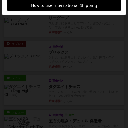
リプレイ
画像付き
リーダーズ
久しぶりに取り出してプレイ。詰めきれなかっ
た…であっさり追い込まれて負...
約1時間前
by くみ
リプレイ
画像付き
ブリックス
久しぶりに取り出してプレイ。記号担当と色担当
に分かれてプレイ。あかんか...
約1時間前
by くみ
レビュー
画像付き
ダグエイトチェス
チェスなのに、ほんの10分で終わります。動きで
敵のコマの種類が分かれば...
約1時間前
by くみ
レビュー
画像付き
充実
宝石の煌き：デュエル 偽造者
筆者が最も好きな2人用ボードゲームである『宝石