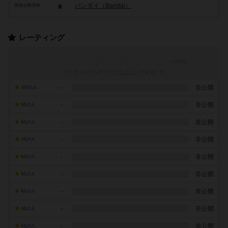
バンダイ（Bandai）
関連企業/団体
レーティング
レーティングを行うには
ログイン
が必要です
-
非公開
10点の人
-
非公開
9点の人
-
非公開
8点の人
-
非公開
7点の人
-
非公開
6点の人
-
非公開
5点の人
-
非公開
4点の人
-
非公開
3点の人
-
非公開
2点の人