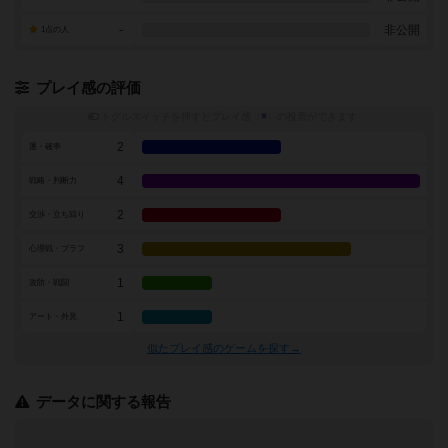
-
非公開
1点の人
プレイ感の評価
トグルスイッチを押すとプレイ感（
※
）の投票ができます
2
運・確率
4
戦略・判断力
2
交渉・立ち回り
3
心理戦・ブラフ
1
攻防・戦闘
1
アート・外見
似たプレイ感のゲームを探す→
データに関する報告