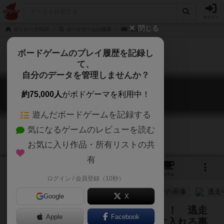
ログイン
閉じる
ボドゲーマTOP
ボードゲームの検索
逃走中
ボードゲームのプレイ履歴を記録し
て、
自分のデータを管理しませんか？
逃走中
約75,000人
がボドゲーマを利用中！
Run For Money
遊んだボードゲームを記録する
気になるゲームのレビューを読む
お気に入り作品・所有リストの共
有
4
1
6
トップ
画像
動画
レビュー
カフェ
ログイン / 会員登録（10秒）
Google
X
舞台は東京お台場フェスティバル！！ 逃走
Apple
Facebook
者たちは無事に逃げ切り賞金を手に入れる事