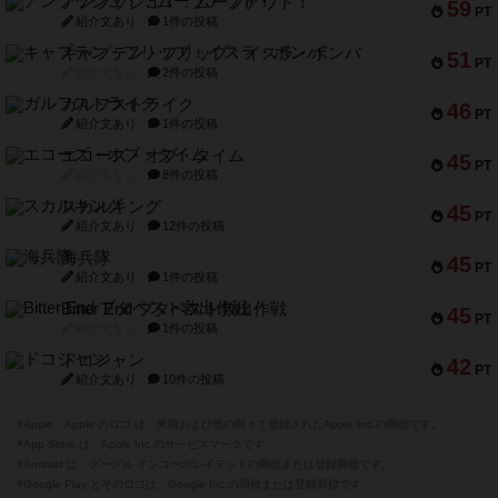
アンブッシュ！：ムーブアウト！
59
PT
紹介文あり
1件の投稿
キャプテン・フリップ：イスラ・ボンバ
51
PT
紹介文なし
2件の投稿
ガルフストライク
46
PT
紹介文あり
1件の投稿
エコーズ・オブ・タイム
45
PT
紹介文なし
8件の投稿
スカルキング
45
PT
紹介文あり
12件の投稿
海兵隊
45
PT
紹介文あり
1件の投稿
Bitter End ブタペスト救出作戦
45
PT
紹介文なし
1件の投稿
ドコジャン
42
PT
紹介文あり
10件の投稿
※Apple、Apple のロゴ は、米国および他の国々で登録されたApple Inc.の商標です。
※App Store は、Apple Inc.のサービスマークです。
※Android は、グーグル インコーポレイテッドの商標または登録商標です。
※Google Play とそのロゴは、Google Inc.の商標または登録商標です。