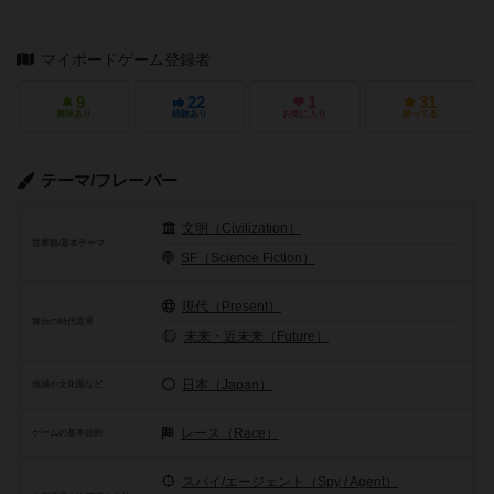
マイボードゲーム登録者
9
22
1
31
興味あり
経験あり
お気に入り
持ってる
テーマ/フレーバー
文明（Civilization）
世界観/基本テーマ
SF（Science Fiction）
現代（Present）
舞台の時代背景
未来・近未来（Future）
日本（Japan）
地域や文化圏など
レース（Race）
ゲームの基本目的
スパイ/エージェント（Spy / Agent）