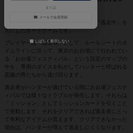
ができるのだろうか！？
または
メールで会員登録
このゲームは、フジテレビの人気番組『逃走中』を
元にしたボードゲームです。
しばらく表示しない
プレイヤーは「逃走者」として、ルールシートのタ
イムラインに沿って、東京のお台場にて行われてい
る「お台場フェスティバル」という設定のマップの
中を、専用のダイスを転がしてハンターと呼ばれる
黒服の男たちから逃げ回ります。
逃走者がハンターが逃げている間にお台場フェステ
ィバルでは様々なトラブルが発生します。それらは
「ミッション」としてミッションカードを引くこと
で発動します、それをクリアできれば逃走者にとっ
て有利なアイテムが貰えます。クリアできなかった
場合は、ハンターが増えて逃走しにくくなります。