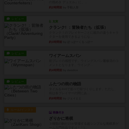
の煌めき デュエル』に、...
約2時間前
by 手動人形
レビュー
充実
クランク! ：冒険者たち（拡張）
クランク！のプレイヤーごとに能力の違うキャラ
クターを使用できるようにな...
約3時間前
by ぽっぽーくるっぽー
レビュー
ワイアームスパン
初プレイの感想です。ウイングスパン履修済のコ
メントとなります。ウイング...
約4時間前
by daisdice
レビュー
ふたつの街の物語
タイルを4×4で並べて街づくりします。ただし、
街は各プレイヤーの間にあ...
約8時間前
by ジェイとと
ルール/インスト
画像付き
ざりかに将棋
３種類の駒だけが登場する超シンプルな将棋系ゲ
ーム入門作品です♪(＾＾)...