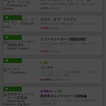
1980年にAvalon Hill社が出版した『Crescendo o...
10分前
by Chaco
レビュー
クロス・オブ・アイアン
1978年にAvalon Hill社が出版した『Cross of Ir...
18分前
by Chaco
レビュー
スコードリーダー / 戦闘指揮官
1977年にAvalon Hill社が出版した、通称パープル
ボックスと...
24分前
by Chaco
レビュー
充実
コンテナ
【ざっくりレビュー】2026年新版、いくつかのル
ールが追加された。追加...
約2時間前
by Juin-Zuo Lin
レビュー
画像付き
充実
異世界ギルドマスターズ総集編
再販待ってました～っ (&gt;_&lt;)しかも全部入り
の総集編です...