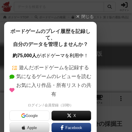
ログイン
閉じる
ボドゲーマTOP
ボードゲームの検索
ゴールド・ウエスト 第２版の通販/商品詳
ボードゲームのプレイ履歴を記録し
て、
自分のデータを管理しませんか？
ゴールド・ウエスト 第２版
約75,000人
がボドゲーマを利用中！
Gold West: 2nd edition
遊んだボードゲームを記録する
気になるゲームのレビューを読む
お気に入り作品・所有リストの共
有
1
2
38
トップ
画像
動画
レビュー
カフェ
ログイン / 会員登録（10秒）
Google
X
ゴールドラッシュの波に乗れ！自分の採掘王
Apple
Facebook
国を築け！