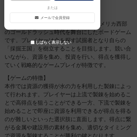
または
【ゲーム概要】
メールで会員登録
「ゴールド・ウエスト 第２版」は、アメリカ西部
のゴールドラッシュ時代を舞台にしたボードゲーム
です。プレイヤーは金を探す試掘者となり自らの
しばらく表示しない
「採掘王国」を樹立することを目指します。競い合
いながら、資源を集め、投資を行い、得点を獲得し
ていく戦略的なゲームプレイが特徴です。
【ゲームの特徴】
本作では資源の獲得が水の力を利用した製錬によっ
て行われます。プレイヤーは上流で製錬を始めるこ
とで高得点を狙うことができる一方、下流で製錬を
始めることで即座に資源を利用できるが得点を得る
のが難しいといった選択肢に直面します。得点に繋
がる金属や建設用の素材を集め、適切なタイミング
で資源を製錬することが勝利の鍵となります。