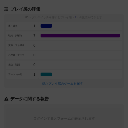
プレイ感の評価
トグルスイッチを押すとプレイ感（
※
）の投票ができます
1
運・確率
7
戦略・判断力
0
交渉・立ち回り
0
心理戦・ブラフ
0
攻防・戦闘
1
アート・外見
似たプレイ感のゲームを探す→
データに関する報告
ログインするとフォームが表示されます