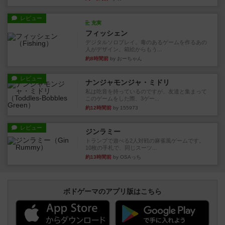
レビュー
充実
フィッシェン
デジタルソロプレイ。毒のあるゲームを作るあの
人がデザイン。箱絵からもう...
約8時間前
by おーちゃん
レビュー
ナンジャモンジャ・ミドリ
私は吃音を持っているのですが、友達と集まって
このゲームをした際、3ゲー...
約12時間前
by 155973
レビュー
ジンラミー
トランプで遊べる2人対戦の麻雀風ゲームです。
10枚の手札で、同じスーツ...
約13時間前
by OSAっち
ボドゲーマのアプリ版はこちら