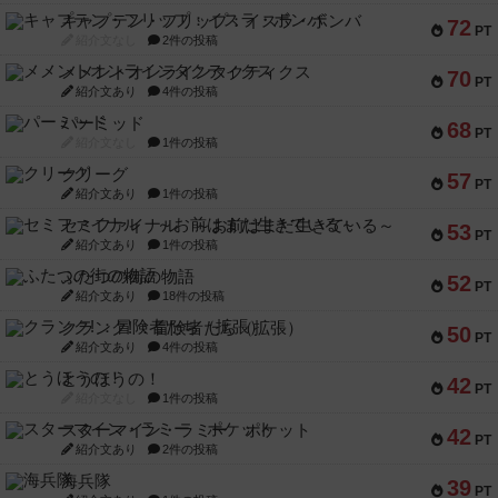
キャプテン・フリップ：イスラ・ボンバ
72
PT
紹介文なし
2件の投稿
メメントオンラインタクティクス
70
PT
紹介文あり
4件の投稿
パーミッド
68
PT
紹介文なし
1件の投稿
クリーグ
57
PT
紹介文あり
1件の投稿
セミファイナル ～お前はまだ生きている～
53
PT
紹介文あり
1件の投稿
ふたつの街の物語
52
PT
紹介文あり
18件の投稿
クランク! ：冒険者たち（拡張）
50
PT
紹介文あり
4件の投稿
とうほうの！
42
PT
紹介文なし
1件の投稿
スターマイン・ラミー ポケット
42
PT
紹介文あり
2件の投稿
海兵隊
39
PT