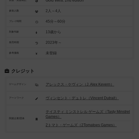
Gold West: 2nd edition
原題・英題表記
2人～4人
参加人数
45分～60分
プレイ時間
13歳から
対象年齢
2023年～
発売時期
未登録
参考価格
クレジット
アレックス・ケヴィン（J. Alex Kevern）
ゲームデザイン
ヴィンセント・デュトレ（Vincent Dutrait）
アートワーク
テイスティ ミンストレル ゲームズ（Tasty Minstrel
Games）
関連企業/団体
2トマト・ゲームズ（2Tomatoes Games）