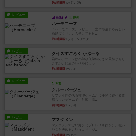
約2時間前
by 紅い弾丸
レビュー
画像付き
充実
ハーモニーズ
『ハーモニーズ』レビュー：立体感溢れる美しい
箱庭づくり。万人受けする良...
約2時間前
by ギャングスター
レビュー
クイズすごろく かぶーる
箱絵のデザインは小学校低学年向きの風情があり
ますが、問題のレベルによっ...
約2時間前
by いち
レビュー
充実
クルーバージュ
リプレイ性のある推理ゲームかつ手軽に遊べる素
晴らしいゲームで、対戦、協...
約3時間前
by いち
レビュー
マスクメン
マスクメンすごい好き（プロレスも好き）。強い
やつを決めるというより、ジ...
約7時間前
by わー