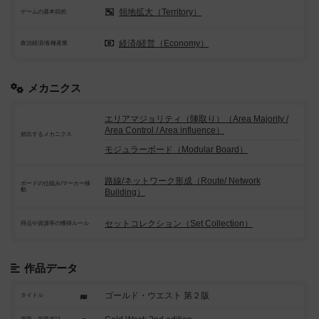
領地拡大（Territory）
ゲームの基本目的
経済/経営（Economy）
政治経済/各種産業
メカニクス
エリアマジョリティ（陣取り）（Area Majority /
Area Control / Area influence）
頻出するメカニクス
モジュラーボード（Modular Board）
路線/ネットワーク形成（Route/ Network
ボードの仕組み/マーカー移
動
Building）
セットコレクション（Set Collection）
得点や資源等の獲得ルール
作品データ
ゴールド・ウエスト 第２版
タイトル