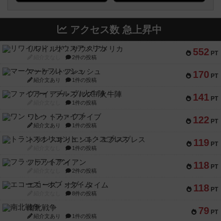
アクセス数 急上昇中
リワイルド：サウスアメリカ
552
PT
紹介文なし
2件の投稿
マーケットフレッシュ
170
PT
紹介文あり
1件の投稿
ファイアー・ブルズ / 火牛陣
141
PT
紹介文なし
1件の投稿
ワン・トゥ・ファイブ
122
PT
紹介文あり
1件の投稿
トランスオリエント・エクスプレス
119
PT
紹介文なし
1件の投稿
フラットアイアン
118
PT
紹介文なし
2件の投稿
エコーズ・オブ・タイム
118
PT
紹介文なし
8件の投稿
南北戦争
79
PT
紹介文あり
1件の投稿