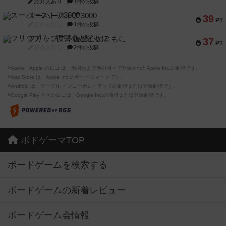
紹介文あり
1件の投稿
スーパーストア3000
39
PT
紹介文なし
1件の投稿
フリップ７：復讐心とともに
37
PT
紹介文なし
2件の投稿
※Apple、Apple のロゴ は、米国および他の国々で登録されたApple Inc.の商標です。
※App Store は、Apple Inc.のサービスマークです。
※Android は、グーグル インコーポレイテッドの商標または登録商標です。
※Google Play とそのロゴは、Google Inc.の商標または登録商標です。
ボドゲーマTOP
ボードゲームを検索する
ボードゲームの新着レビュー
ボードゲーム会情報