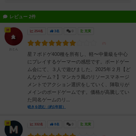
レビュー 2件
神
254名
3名
0
充実
おとん
星７ボドゲ400種を所有し、軽〜中量級を中心
にプレイするゲーマーの感想です。ボードゲー
ム会にて、３人で遊びました。2025年２月【ど
んなゲーム？】マンカラ風のリソースマネージ
メントでアクション選択をしていく、陣取りが
メインのボードゲームです。価格が高騰してい
た同名ゲームのリ...
続きを読む（約1年前）
神
332名
8名
0
充実