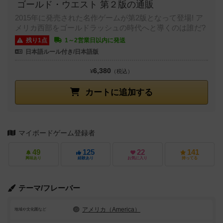
ゴールド・ウエスト 第２版の通販
2015年に発売された名作ゲームが第2版となって登場! ア
メリカ西部をゴールドラッシュの時代へと導くのは誰だ?
残り1点
1～2営業日以内に発送
日本語ルール付き/日本語版
6,380
¥
（税込）
カートに追加する
マイボードゲーム登録者
49
125
22
141
興味あり
経験あり
お気に入り
持ってる
テーマ/フレーバー
アメリカ（America）
地域や文化圏など