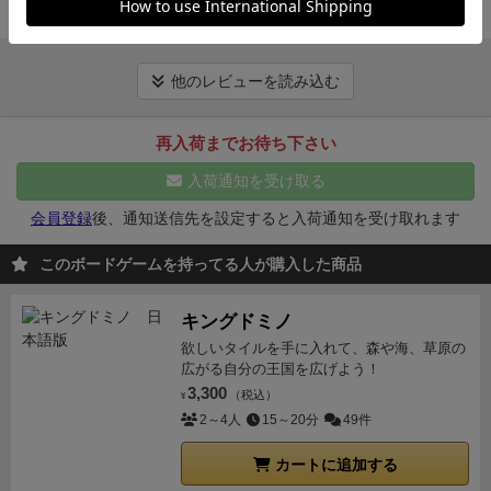
奨します。
毎に造形が異なり、氏族の特徴を表した見た目になっ
続きを見る
イジはアクションカードをプレイヤー間でドラフティ
下記ブログ記事へお立ち寄りください。
ゲームの準備
かし、同盟のみ使用できるアクションがあるため同盟
ています。
・各氏族には特殊能力があり、そのメリッ
ングするが、ライジングサンは共通のアクション山か
からプレイの流れを紹介しています。
外部リンク：エ
によるメリットは大きく
可能な限り締結するが吉でし
トを生かしたプレイをすることになります。今回は３
らMTGのブレインストームのように選択する。またラ
キサイトブログとなります。
ょう。
同盟のメリットは戦闘でも大きく、例えば、A
他のレビューを読み込む
人プレイでした、錦氏（ゼニを兵力にできる）、竜宮
イジングサンは戦国時代っぽい謀略や裏切りがあり、
https://boardgamer.exblog.jp/30001220/
を攻撃するために、BとCの同盟グループが相談して
ア
氏（城が移動要塞）、鉢本氏（全てをゼニ１で買え
よりインタラクションが強く、メンタルゲームでもあ
クションを振り分けたりできます。
三つ巴、四つ巴の
再入荷までお待ち下さい
る）の３氏族です。
・アクションは５種類しかなく簡
るが、独特のユーモアが感じられるタイトルである。
全面戦争も可能でその際には大量の銭と兵が飛び交う
単でした。手番プレイヤがアクションを選び全員が同
入荷通知を受け取る
余談となってしまうが、このゲームを遊んでいると、
ことになります。
MAXの５人対戦だと１人同盟から外
じ行動をします、手番プレイヤと同盟プレイヤのみが
いろいろな日本のことわざが想起される。さきほどの
れることになります。
同盟の重要度がグッと上がるた
会員登録
後、通知送信先を設定すると入荷通知を受け取れます
追加アクションを実行できます。この同盟が重要で、
負けるが勝ちもそうであるが、仏の顔も三度まで、地
め、これはこれで面白い展開になると思います。
季節
プレイ人数にもよりますが自分の手番はゲーム中に４
このボードゲームを持ってる人が購入した商品
獄の沙汰も金次第、損して得取れ、など。
様々な要素
カードによる「妖」（あやかし）の助けも大きくなり
～７回（３人プレイで７回、５人プレイで４回）しか
をブレンドしたマルチ。さすがに最近では価格も買い
ます。
戦闘力の大きい妖は、戦場の均衡を打ち破るの
回ってきません。同盟を組むことで追加アクションを
やすくなってきている。私達が日本人であるからこそ
キングドミノ
に最適なお助けキャラとして活躍してくれます。
戦闘
得られる回数が２倍になります。自分と利害が一致す
思わず笑ってしまうような要素もある。多くの方に体
欲しいタイルを手に入れて、森や海、草原の
処理もユニークです。
「切腹」は実行することで自分
るプレイヤと同盟を結ぶべきです。
・竜宮氏は城を増
広がる自分の王国を広げよう！
験して欲しい。
のコマを自らエリアから取ってしまうことになりま
やせるアクションを希望します、鉢本氏は特典カード
3,300
（税込）
¥
す。
しかし、勝利点と誉（ほまれ）を獲得できます。
を購入できるアクションを希望します、錦氏は追加の
2～4人
15～20分
49件
「人質」を取ることで、全面戦争になる前に戦闘力の
ゼニがもらえるアクションを希望するので竜宮氏と錦
大きな妖を預かる等
戦略面でも試してみる価値の多い
カートに追加する
氏が利害が一致する事が多いです。
・今回のゲームで