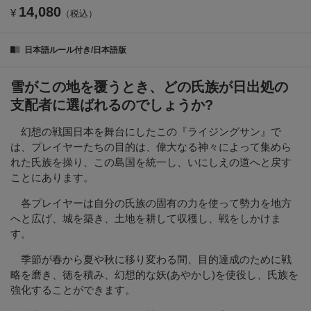
14,080
¥
（税込）
日本語ルール付き/日本語版
雪がこの地を覆うとき、どの氏族が日出処の
支配者に選ばれるのでしょうか?
幻想の戦国日本を舞台にしたこの『ライジングサン』で
は、プレイヤーたちの目的は、偉大なる神々によって集めら
れた氏族を操り、この島国を統一し、いにしえの道へと戻す
ことにあります。
各プレイヤーは自分の氏族の固有の力を使って勢力を地方
へと広げ、城を築き、土地を耕して収穫し、戦をしかけま
す。
季節が春から夏や秋に移り変わる間、目的達成のために戦
略を磨き、徳を積み、幻想的な妖(あやかし)を使役し、氏族を
強化することができます。