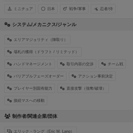
ミニチュア
日本
戦争/軍事
忍者/侍
システム/メカニクス/ジャンル
エリアマジョリティ（陣取り）
場札の獲得（ドラフト / リミテッド）
ハンドマネージメント
取引内容の交渉
チーム戦
バリアブルフェーズオーダー
アクション事前決定
プレイヤー別固有能力
直接攻撃（強奪/破壊）
接続マスへの移動
制作者/関連企業/団体
エリック・ラング（Eric M. Lang）