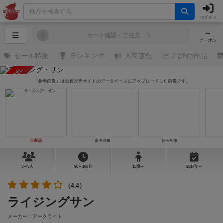
ログイン
─
0
カート確認・ご注文
クーポン
セール特集
ランキング
入荷速報
高評価作品
売り切れ
「参考画像」は会員が当サイトのデータベースにアップロードした画像です。
当商品
参考画像
参考画像
3～5人
90～180分
13歳～
2017年～
（4.4）
ライジングサン
メーカー：アークライト