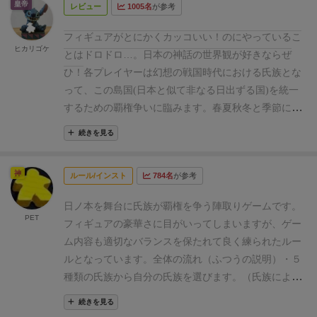
皇帝
レビュー
1005名
が参考
わけではなく、幅広い戦略性を有する作品だ。
重厚な
コンポーネントに比してルールは意外とシンプルであ
フィギュアがとにかくカッコいい！のにやっているこ
る。BGGのウェイトは3.3であり、テンポの良さと相
ヒカリゴケ
とはドロドロ…。日本の神話の世界観が好きならぜ
まってギリギリ重量級に足を突っ込んでる程度に感じ
ひ！
各プレイヤーは幻想の戦国時代における氏族とな
る。おなじくBGGでメカニクスは１７登録されてお
って、この島国(日本と似て非なる日出ずる国)を統一
り、実際プレイしても、多様性を持つことを実感でき
するための覇権争いに臨みます。
春夏秋冬と季節に沿
る。
とりわけ同盟・交渉とアクション時のバリアブル
ってゲームは進みますが、各季節の合戦場はランダム
フェイズオーダー（プエルトリコのような）、戦闘に
続きを見る
に決まり、戦が始まるまでの間に各プレイヤーは権謀
おけるビッドなどの要素が目を引く。
勝利点の獲得も
術数を張り巡らせる必要があります。
兵力を増強す
独特で、戦闘に勝利するのは当然として、収穫アクシ
神
ルール/インスト
784名
が参考
る、城を増築する、納めている地方の恩恵を収穫す
ョン施行時の各地域のマジョリティ(アクション時点で
る、はたまた同盟相手を裏切る
…
。
そうした政(アクシ
一時的にでもマジョリティを取っていれば良い=スモ
日ノ本を舞台に氏族が覇権を争う陣取りゲームです。
ョン)を行う際に注意が必要なのは、選んだ政を他のプ
PET
ールワールドっぽい)、兵が死亡した時の勝利点獲得
フィギュアの豪華さに目がいってしまいますが、ゲー
レイヤーも実行できること。相手の様子を見つつ、自
(ブラッドレイジでお馴染みである)などがある。
これ
ム内容も適切なバランスを保たれて良く練られたルー
分にとってベストなタイミングで政を行わなくてはな
にラウンド毎の契約となる同盟(ストラグルオブエンパ
ルとなっています。
全体の流れ（ふつうの説明）
・５
らないジレンマがこのゲームの悩ましいところです。
イア風？)に、カタンも青ざめるくらいの自由度の高い
種類の氏族から自分の氏族を選びます。（氏族により
また、同盟を結ぶことは双方にとって恩恵をもたらし
交渉が可能となっている。
勿論弱点がないとは言わな
特殊能力が異なります）
・日ノ本が８つの地域に分け
ますが、裏切りの選択肢があることから、単調にゲー
続きを見る
い。それでもゲームとして大きく破綻することなく、
られており、各ラウンドに数か所で争いが発生しま