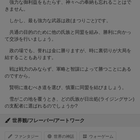
強力な御利益をもたらす、神々への奉納も忘れることはで
きません。
しかし、最も強力な武器は政(まつりごと)です。
共通の目的のために他の氏族と同盟を組み、勝利に向かっ
て交渉を行いましょう。
政の場でも、誉れは金に勝りますが、時に裏切りが大局を
結することもあります。
戦は戦力のみならず、軍略と智謀によって勝つことにある
のですから。
賢明に進むべき道を選び、慎重に同盟を結びましょう。
雪がこの地を覆うとき、どの氏族が日出処(ライジングサン)
の支配者に選ばれるのでしょうか?
世界観/フレーバー/アートワーク
ファンタジー
世界の神話
ウォーゲーム