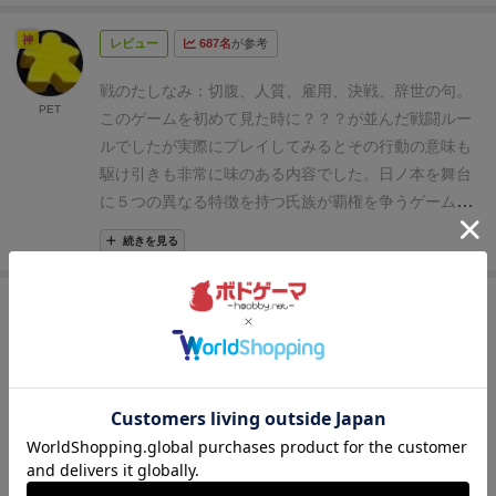
ムが進むことはありません。
そして、私がこのゲーム
時間を忘れて楽しめることが素晴らしい。エセ日本風
す。
・争いの前に内政を行うターンがあり、部隊の増
の最大の特徴であり面白さだと感じている点は、プレ
神
のアートとも相まって(どちらかと言うと中国的に思え
レビュー
687名
が参考
強、移動、神の御利益、特殊カードの購入を行いま
イヤー間の直接交渉を推奨しながら、その約束を守ら
る)、気のおけないプレイヤー同士とであれば、単なる
す。
・争いが発生する地域で部隊数を比較して勝敗を
なくていい旨を明記している点です。例えば、「今そ
戦のたしなみ：切腹、人質、雇用、決戦、辞世の句。
勝負以上のものが体験出来るだろう。
なのであるが、
決します。戦中には、切腹、人質、雇用、辞世の句と
PET
の政を実施してくれれば、兵力トークンを
4
個渡すよ」
このゲームを初めて見た時に？？？が並んだ戦闘ルー
逆もまた真なりである。これらの特徴は欠点にもなり
いう行動が可能で単純に部隊数比較にはならない駆け
という交渉が済んだとしても、相手方に政を実施させ
ルでしたが実際にプレイしてみるとその行動の意味も
得る。
まず、大前提として各プレイヤーが目指すのは
引きがあります。
・ゲーム中に獲得した勝利点と、争
たうえで約束を反故にしてトークンを渡さなくても構
駆け引きも非常に味のある内容でした。
日ノ本を舞台
あくまでトップである。1位のみが勝者。ここにおか
いで勝った国々からの勝利点ボーナスを加えて勝者を
わないということになります。
合戦の際にも単純に戦
に５つの異なる特徴を持つ氏族が覇権を争うゲームで
しな感情が入るとうまくない。
毎ラウンド、自由意志
決めます。
実際の流れ（ゲームイメージ）
・フィギュ
力同士を比べるだけではなく、お金の使い方で得られ
す。エリアマジョリティですがそれ以上に同盟・口約
で決定される同盟も特定のプレイヤーが連続して外さ
アが気に入った部族を選ぶ。（氏族ごとにフィギュア
続きを見る
る選択肢によって、追加戦力を投入したり、別の手段
束・裏切りが重要で交渉がゲームの柱となっていま
れると厳しい。そのあたりは状況に応じたフェアプレ
が異なる）
・争いが起こる地域は事前に交渉して争わ
で勝利点を獲得できたりします。(切腹することで名誉
す。
＜オススメ＞
・コマ（フィギュア）が豪華
・交渉
イが求められる。
連戦連勝で勝利点がっぽり、となる
ずに獲得を目指す。
・神様のご機嫌を取りつつ、他の
神
(勝利点)を得られたりします)
レビュー
619名
が参考
ゲームのコンポーネント
により行動を有利に導ける
・アクションが少なくルー
とヘイト値が上がる。実際には勝つと金がなくなるの
氏族を裏切って勢力を拡大する。
・争いで負けそうな
は言わずもがなで、その派手さだけでも興味を持たれ
ルは覚えやすい
＜難点＞
・初プレイは３時間程かか
でそれは難しいが・・。負けるが勝ちという諺がある
地域は迷わず切腹して勝利点と誉を得る。
・とにかく
プレイヤーは一族を率いて日本制覇を目指します。
各
た方もいらっしゃると思いますが、思っている以上に
る
・ウソ、裏切りが認められている
・後半の逆転が難
のっち
が、ライジングサンではその境地も必要である。言い
口約束で自分に有利な状況に導く。
交渉が苦手/ウソや
氏族には特殊能力があり氏族によって戦略が異なって
プレイヤー同士の干渉材料が散りばめられていますの
しい
・プレイヤは最初に氏族を１つ選びます。そして
換えると、正攻法のみで勝つのは難しい。すなわち、
裏切りが苦手な方にはオススメできないゲームです。
きます。
ラウンドは春、夏、秋の３ラウンドあり、冬
で、そうした駆け引きが好きな方にもおススメできる
自分の氏族のコマを受け取りますが、これが大名・神
初見殺し的な側面を持つゲームともいえる。
その辺
２時間程の時間がかかりますので苦痛を感じてしまう
で得点計算。
最も勝利点が高いプレイヤーが勝利しま
ゲームだと思います。
※ゲームの特性上、ゲームはゲ
職・侍と全てがフィギュアで構成されており、各１０
り、ブラッドレイジとも共通する部分も多いが、ブラ
でしょう。争い、交渉、裏切りが好きな方には非常に
す。
本作の核となるのは「同盟」。
同盟の効力は１ラ
ームで割り切れる方のみのメンバーでの実施を強く推
体のフィギュアを持ちます。このフィギュアも各氏族
ッドレイジのがやや小粒で直球勝負的だ。ブラッドレ
オススメできるゲームです。
ご興味がありましたら、
ウンドのみで次の季節で破棄することもできます。
し