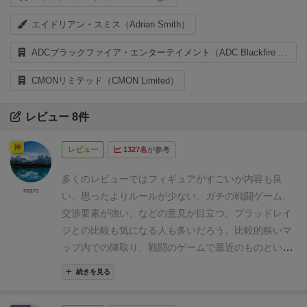
エイドリアン・スミス（Adrian Smith）
ADCブラックファイア・エンターテイメント（ADC Blackfire Entertainment）
CMONリミテッド（CMON Limited）
レビュー 8件
神
レビュー
1327名
が参考
多くのレビューではフィギュアがすごいが内容も良
maro
い、思ったよりルールが少ない、ガチの戦闘ゲーム、
交渉要素が強い、などの意見が目立つ。
ブラッドレイ
ジとの比較も気になる人も多いだろう。
比較的狭いマ
ップ内での陣取り、戦闘のゲームで最近のものといえ
ば、そのブラッドレイジをはじめ、ケメト、サイズ、
続きを見る
イニシュそしてルートなどが思い浮かぶ。これらと比
較しても、領土の侵略と維持が勝利にそのまま繋がる