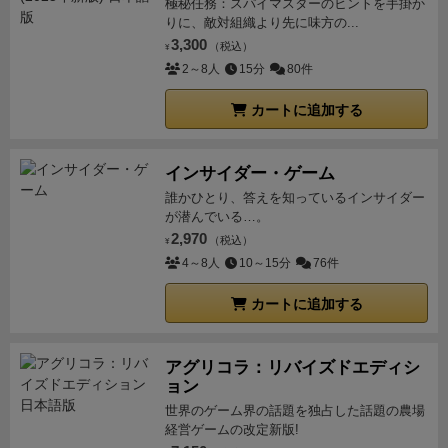
すが、
「将軍」のようなゲームがお好みのゲーマーの
極秘任務：スパイマスターのヒントを手掛か
りに、敵対組織より先に味方の...
方はハマるんじゃないでしょうか。
＜間違えやすいル
3,300
（税込）
¥
ール＞
■ 一度登用した「妖」はずっとその氏族にとど
2～8人
15分
80件
まる。（殺されても戻ってきます）
■ 神職は配置と同
時に社に配置できる
■ 戦の勝者は使用した銭を敗者へ
カートに追加する
渡す。敗者はストックに戻す
■ 戦は１対１だけでな
く、１対２や２対２も可能。
インサイダー・ゲーム
誰かひとり、答えを知っているインサイダー
が潜んでいる…。
2,970
（税込）
¥
4～8人
10～15分
76件
カートに追加する
アグリコラ：リバイズドエディシ
ョン
世界のゲーム界の話題を独占した話題の農場
経営ゲームの改定新版!