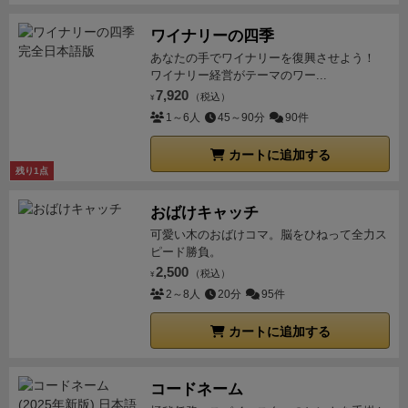
アクションです。
最終的に戦では戦闘力くらべになり
は特典カード（季節カードと呼ばれる）の購入がたび
ます。
敗北したらコマはすべて除去されます。
そして
たび選択され、その度に妖しのカードが購入されて日
ワイナリーの四季
「辞世の句」。
除去されたコマの数だけ勝利点を獲得
ノ本が妖怪コマで埋まっていきました。妖怪コマは人
あなたの手でワイナリーを復興させよう！
できるアクションも用意されています。
しかし、上記
ワイナリー経営がテーマのワー...
間コマの２～５倍程度のサイズがあり、戦闘力も２～
のアクションを選べるかどうかは資金力次第。
プロッ
7,920
（税込）
５倍の効果を持ちます。
¥
・最終的に鬼４体、竜、狛犬
トして同時公開が戦闘のたしなみ。
戦闘力で劣ってい
1～6人
45～90分
90件
など多くの妖怪により日ノ本のマップは埋め尽くされ
ても戦を避けることができたり、
資金力があったとし
人類の戦争ゲームか？と疑うようなゲーム展開となり
カートに追加する
ても、切腹されて資金を失う、ということもあり
面白
ました。
・アクションカードの選択やコマの移動など
残り1点
い展開になると思います。
シーズンが終わると「銭」
他人の行動も交渉する事ができ、ゼニや兵がやり取り
と「兵」をストックにすべて戻すというのも面白い。
おばけキャッチ
されます。交渉が苦手な方にはオススメできないゲー
つまり、資金と兵隊はシーズン遣いきりで持ち越せま
可愛い木のおばけコマ。脳をひねって全力ス
ムです。逆に交渉やウソ・裏切りが好きな方にはオス
せん。
そのやりくりがプレイヤーや氏族によって違い
ピード勝負。
スメです。フィギュアの豪華さに目を奪われますがゲ
2,500
があり楽しいですよ。
戦闘力だけのゲームのようで、
（税込）
¥
ームの主体は交渉ゲームです。カタンと人狼ゲームに
2～8人
20分
95件
エリア支配の陣取りのようでもあり、
新しい風を吹き
慣れたプレイヤは有利に遊べると思いました。
ルール/
込んだ意欲的な戦闘ゲームに仕上がっています。
複雑
インストのページにも記事を投稿しました。
ボードゲ
カートに追加する
そうなゲームに見えますがルールは割と骨太でシンプ
ーマー：ライジングサン ルール/インスト
ル。
純粋に戦略に思考を絞ることができます。
フィギ
ュアを大量に使って遊ぶ戦闘ゲームなので人を選びま
コードネーム