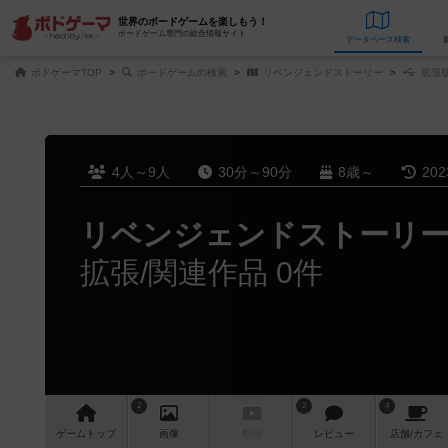
世界のボードゲームを楽しもう！
ボードゲーム専門の総合情報サイト
データベース
検
ボドゲーマTOP
ボードゲームの検索
リベンジェンドストーリー
拡張版
4人～9人
30分～90分
8歳～
20
リベンジェンドストーリ
拡張/関連作品 0件
2
2
4
ゲーム
トップ
画像
動画
レビュー
店舗/
カフェ