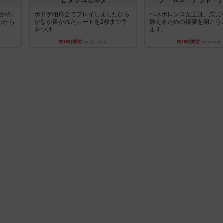
ピタッコカルタ
ノームズ・アット・
とかの
ボドゲ相席会でプレイしましたひら
ベネボレンス女王は、忠実
わから
がなが書かれたカードを2枚まで手
称えるための祝宴を開こう
をつけ...
ます。...
約16時間前
by みいやん
約16時間前
by jurong