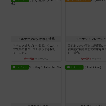
レビュー
ルール/インスト
アルナックの失われし遺跡
マーケットフレッシ
アナログ対人プレイ数回。クニツィ
目的あなたの店先に農産物の
ア先生の名作「エルドラドを探し
戦略的に積み重ねて在庫を最
て」にあ...
し、競合...
約9時間前
by おーちゃん
約13時間前
by jurong
レビュー
レビュー