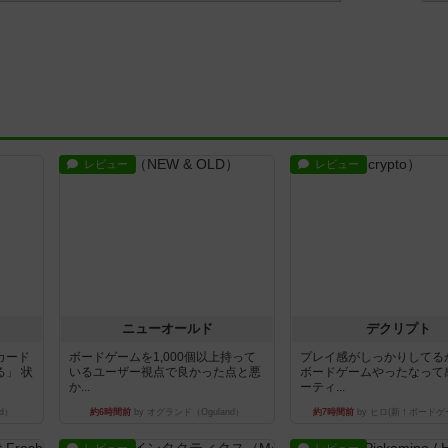
レビュー
レビュー
ニューオールド
デクリプト
カード
ボードゲームを1,000個以上持って
プレイ感がしっかりしてる
」 状
いるユーザー視点で良かった点と悪
ボードゲームやったなって
か...
ーティ...
d）
約6時間前
by オグランド（Oguland）
約7時間前
by ヒロ(新！ボードゲ