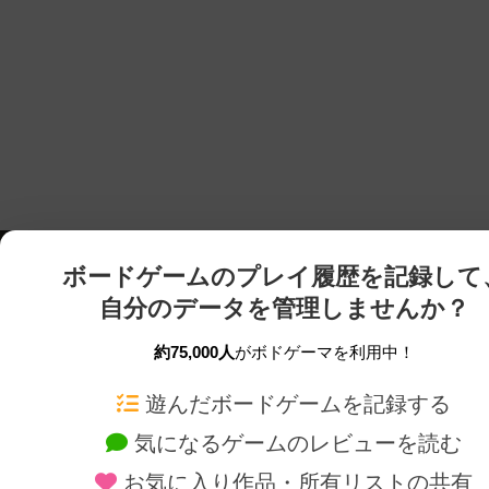
ボードゲームのプレイ履歴を記録して
自分のデータを管理しませんか？
約75,000人
がボドゲーマを利用中！
ボドゲーマTOP
ボードゲーム通販
遊んだボードゲームを記録する
気になるゲームのレビューを読む
ボードゲームを検索する
新作・再入荷情報
お気に入り作品・所有リストの共有
ボードゲームの新着レビュー
定番ボードゲームの通販