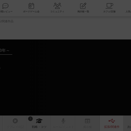
索
新着レビュー
ボードゲーム会
コミュニティ
掲示板一覧
/関連作品
23年～
ー
1
リプレイ
日記
戦略
・コツ
ルール
/インスト
掲示板
拡張/関連
作
次