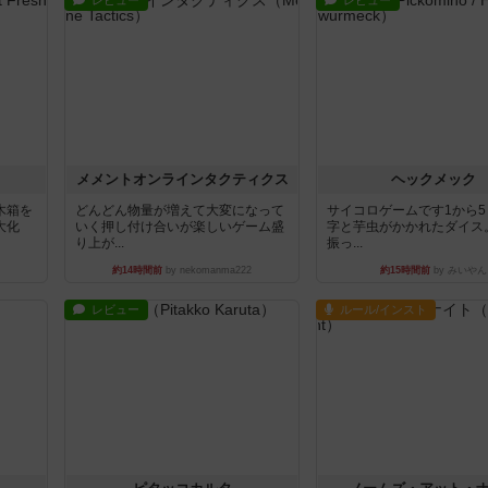
レビュー
レビュー
ュ
メメントオンラインタクティクス
ヘックメック
木箱を
どんどん物量が増えて大変になって
サイコロゲームです1から
大化
いく押し付け合いが楽しいゲーム盛
字と芋虫がかかれたダイス
り上が...
振っ...
約14時間前
by nekomanma222
約15時間前
by みいやん
レビュー
ルール/インスト