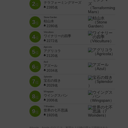
2
テラフォーミングマーズ
位
2395名
Stone Garden
3
枯山水
位
2280名
Viticulture
4
ワイナリーの四季
位
2272名
Agricola
5
アグリコラ
位
2120名
Azul
6
アズール
位
2034名
Splendor
7
宝石の煌き
位
2029名
Wingspan
8
ウイングスパン
位
2006名
7 Wonders
9
世界の七不思議
位
1920名
※Apple、Apple のロゴ は、米国および他の国々で登録された