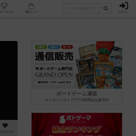
ログイン
カフェ/店舗
人気ボードゲーム
通販ストア
ボードゲーム通販
オンラインストアで7,500商品を販売中
のおすすめ