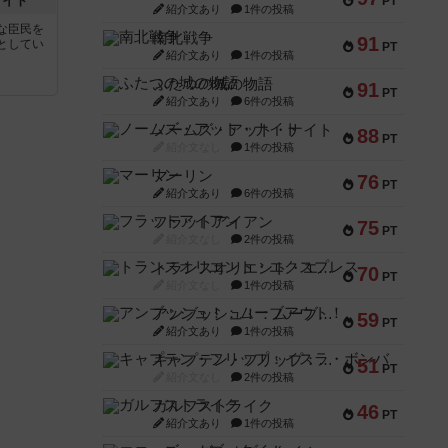
ナイト
PT
紹介文あり
1件の投稿
な臣民を
南北戦争
91
としてい
PT
紹介文あり
1件の投稿
ふたつの城の物語
91
PT
紹介文あり
6件の投稿
ノームズ・アット・ナイト
88
PT
紹介文なし
1件の投稿
マーリン
76
PT
紹介文あり
6件の投稿
フラットアイアン
75
PT
紹介文なし
2件の投稿
トランスオリエント・エクスプレス
70
PT
紹介文なし
1件の投稿
アンブッシュ！：ムーブアウト！
59
PT
紹介文あり
1件の投稿
キャプテン・フリップ：イスラ・ボンバ
51
PT
紹介文なし
2件の投稿
ガルフストライク
46
PT
紹介文あり
1件の投稿