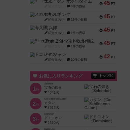
エコーズ・オブ・タイム
45
PT
紹介文なし
8件の投稿
スカルキング
45
PT
紹介文あり
12件の投稿
海兵隊
45
PT
紹介文あり
1件の投稿
Bitter End ブタペスト救出作戦
45
PT
紹介文なし
1件の投稿
ドコジャン
42
PT
紹介文あり
10件の投稿
お気に入りランキング
トップ50
Splendor
1
宝石の煌き
位
4041名
Die Siedler von Catan
2
カタン
位
3616名
Dominion
3
ドミニオン
位
2530名
Battle Line