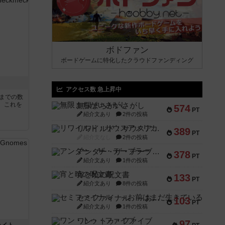
ボドファン
ボードゲームに特化したクラウドファンディング
アクセス数 急上昇中
5までの数
。これを
無限まちがいさがし
574
PT
紹介文あり
2件の投稿
リワイルド：サウスアメリカ
389
PT
紹介文なし
2件の投稿
アンダー・ザ・テーブラー
378
PT
紹介文あり
1件の投稿
宵と暁の呪文書
133
PT
紹介文あり
8件の投稿
セミファイナル ～お前はまだ生きている～
103
PT
紹介文あり
1件の投稿
ワン・トゥ・ファイブ
97