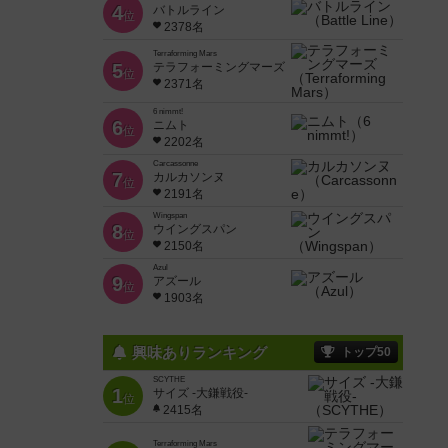
4
バトルライン
位
2378名
Terraforming Mars
5
テラフォーミングマーズ
位
2371名
6 nimmt!
6
ニムト
位
2202名
Carcassonne
7
カルカソンヌ
位
2191名
Wingspan
8
ウイングスパン
位
2150名
Azul
9
アズール
位
1903名
興味ありランキング
トップ50
SCYTHE
1
サイズ -大鎌戦役-
位
2415名
Terraforming Mars