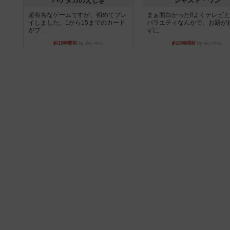
ハゲタカのえじき
ジャスト・ワン
超有名なゲームですが、初めてプレ
まぁ面白かった‼️よくテレビ
イしました。1から15までのカード
バラエティなんかで、お題が
がプ...
ずに...
約15時間前
by みいやん
約15時間前
by みいやん