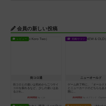
会員の新しい投稿
レビュー
戦略やコツ
街コロ通
ニューオールド
街コロとの違いは初めから二つサイ
ゲーム終了時に、「オールド
コロを振れるなど、少しの違いはあ
とニューカードのどちらもある
るけれ...
態に...
約5時間前
by くみ
約6時間前
by オグランド（Ogulan