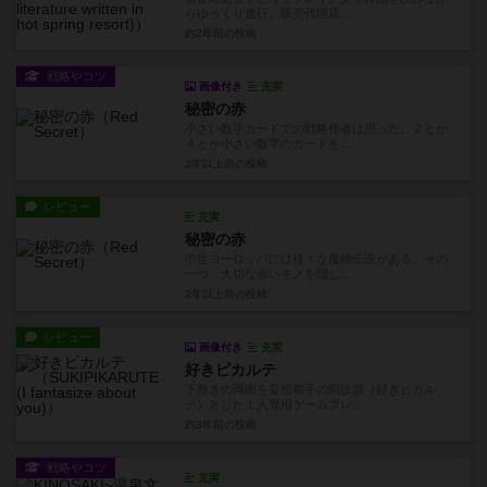
らゆっくり進行。販売代理店...
約2年前
の投稿
戦略やコツ
画像付き
充実
秘密の赤
小さい数字カードでの戦略作者は思った。２とか
４とか小さい数字のカードを...
2年以上前
の投稿
レビュー
充実
秘密の赤
中世ヨーロッパには様々な魔物伝説がある。その
一つ、大切な赤いモノを隠し...
2年以上前
の投稿
レビュー
画像付き
充実
好きピカルテ
下敷きの両面を妄想相手の問診票（好きピカル
テ）とした１人専用ゲームプレ...
約3年前
の投稿
戦略やコツ
充実