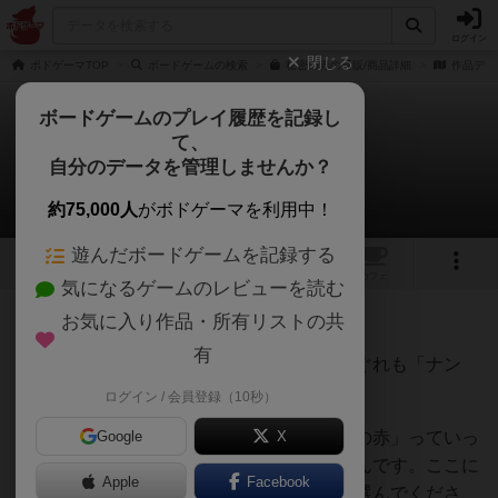
ログイン
閉じる
ボドゲーマTOP
ボードゲームの検索
秘密の赤の通販/商品詳細
作品デー
ボードゲームのプレイ履歴を記録し
て、
秘密の赤
自分のデータを管理しませんか？
いちごばさんのルール/インスト
約75,000人
がボドゲーマを利用中！
遊んだボードゲームを記録する
5
1
トップ
画像
動画
レビュー
カフェ
気になるゲームのレビューを読む
お気に入り作品・所有リストの共
52名
0名
0
2年以上前
有
会話しながらすぐ遊べるからといってくれぐれも「ナン
パ」に使わないでね
ログイン / 会員登録（10秒）
ちょっと時間いいですか？ これは「秘密の赤」っていっ
Google
X
て、すぐにサクッと遊べるカードゲームなんです。ここに
Apple
Facebook
２つの山札があります。＊注１ どちらか選んでくださ