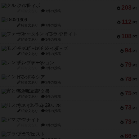
クルティボ
203
PT
紹介文なし
1件の投稿
1809
112
PT
紹介文あり
1件の投稿
ファースト・イン・フライト
108
PT
紹介文あり
3件の投稿
モズビ－ズ・レイダ－ズ
94
PT
紹介文あり
1件の投稿
テンプテーション
79
PT
紹介文なし
2件の投稿
インドネシア
78
PT
紹介文あり
2件の投稿
宵と暁の呪文書
75
PT
紹介文あり
8件の投稿
リスボン・トラム 28
73
PT
紹介文あり
9件の投稿
アマナイト
73
PT
紹介文なし
1件の投稿
ブラヴェスト
66
PT