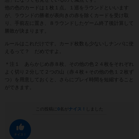
他の色のカードは１枚１点。１巡をラウンドといいます
が、ラウンドの勝者が表向きの赤を除くカードを受け取
り、手前左に置き、８ラウンドしたゲーム終了後計算して
勝敗が決まります。
ルールはこれだけです。カード枚数も少ないしナンパに使
えるって？ だめですよ。
＊注１ あらかじめ赤８枚、その他の色２４枚をそれぞれ
よく切り２分して２つの山（赤４枚＋その他の色１２枚ず
つ）を用意しておくと、さらにプレイ時間を短縮すること
ができます。
この投稿に
0
名が
ナイス！
しました
ナイス！