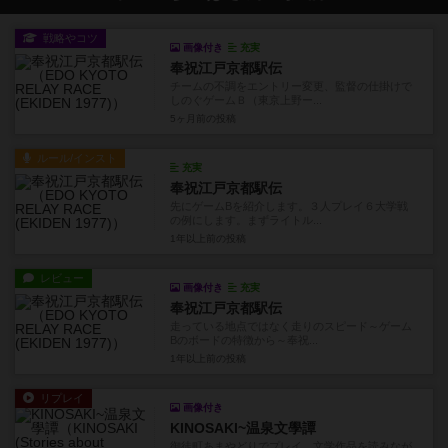
戦略やコツ
画像付き
充実
奉祝江戸京都駅伝
チームの不調をエントリー変更、監督の仕掛けで
しのぐゲームＢ（東京上野ー...
5ヶ月前
の投稿
ルール/インスト
充実
奉祝江戸京都駅伝
先にゲームBを紹介します。３人プレイ６大学戦
の例にします。まずライトル...
1年以上前
の投稿
レビュー
画像付き
充実
奉祝江戸京都駅伝
走っている地点ではなく走りのスピード～ゲーム
Bのボードの特徴から～奉祝...
1年以上前
の投稿
リプレイ
画像付き
KINOSAKI~温泉文學譚
御徒町あまやどりでプレイ。文学作品を読みなが