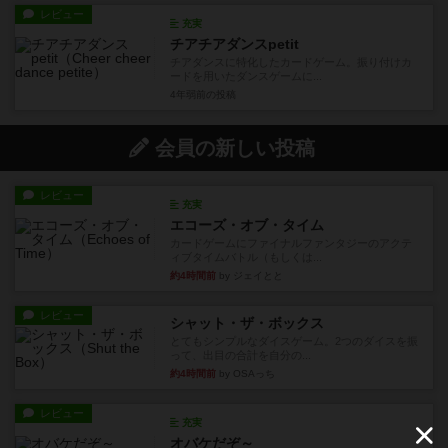
レビュー
充実
チアチアダンスpetit
チアダンスに特化したカードゲーム。振り付けカ
ードを用いたダンスゲームに...
4年弱前
の投稿
会員の新しい投稿
レビュー
充実
エコーズ・オブ・タイム
カードゲームにファイナルファンタジーのアクテ
ィブタイムバトル（もしくは...
約4時間前
by ジェイとと
レビュー
シャット・ザ・ボックス
とてもシンプルなダイスゲーム。2つのダイスを振
って、出目の合計を自分の...
約4時間前
by OSAっち
レビュー
充実
オバケだぞ～