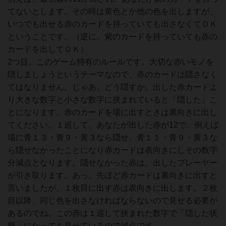
てないとします。その時は黄色とか他の色を出しますが、
いつでも出せる赤のカードを持っていても出さなくてＯＫ
ということです。（逆に、紫のカードを持っていても赤の
カードを出してＯＫ）
2つ目。このゲーム特有のルールです。大切な赤いモノを
隠しましょうというテーマなので、赤のカードは隠さなく
てはなりません。じゃあ、どう隠すか、出した赤カードよ
り大きな数字と小さな数字に挟まれていると「隠した」こ
とになります。赤のカードを場に出すときは裏向きに出し
てください。１巡して、あなたが出した赤が12で、例えば
場に青１３・青９・黄３なら隠せ、青１１・青９・黄３な
ら隠せなかったことになり赤カードは表向きにしその数字
分減点となります。隠せなかった赤は、出したプレーヤー
が引き取ります。あっ、先ほど赤カードは裏向きに出すと
言いましたが、１枚目に出す赤は表向きに出します。２枚
目以降、同じ色を出さなければならないので見せる必要が
あるのでね。この赤は１巡して挟まれた数字で「隠した状
態」になっても見せているので減点です。