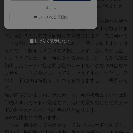
い。右側のほうですね。手に取ってカードをご覧くださ
または
い。色別に並べるとプレイしやすいです。
メールで会員登録
さて、このゲームは場に出した４枚のカードの強弱を競う
ゲームです。２人、３人、４人も４枚のカードが置かれま
す。今は２人なので２回出して４枚にします。先に何かカ
しばらく表示しない
ードを出してみてください。ああ、一度に２枚出すのでは
なくて、１枚ずつ２回りで２枚出します。戻してやり直
し。そうですね。今、青の９が置かれました。次からは最
初出したカードの色と同じ色のカードを出さなければなり
ません。「ウノみたい」って？ そうですね。ただし、赤
のカードだけは特別で、いつでも出せますし、一番強いで
す。
強い順を言いますね。赤のカード、赤が複数出ていれば数
字の大きいカードが最強です。続いて最初出した色のカー
ドの数字大から小、他の色の順となります。
赤の特徴を２つ言います。
１つ目、赤は出しても出さなくてもいいカードなんです。
例えば、最初紫の11が出され、あなたが紫のカードを持っ