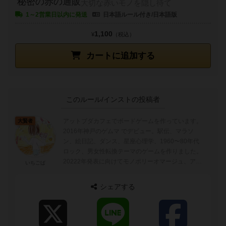
秘密の赤の通販
大切な赤いモノを隠し待て
1～2営業日以内に発送
日本語ルール付き/日本語版
1,100
¥
（税込）
カートに追加する
このルール/インストの投稿者
アットブダカフェでボードゲームを作っています。
大賢者
2016年神戸のゲムマ でデビュー。駅伝、マラソ
ン、絵日記、ダンス、星座心理学、1960〜80年代
ロック、男女性転換テーマのゲームを作りました。
20222年発表に向けてモノポリーオマージュ、アバ
いちごば
ロンヒル特有のダイスを使ったゲーム...
シェアする