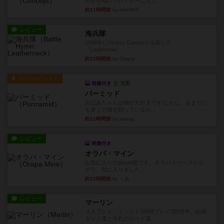
中から他のプレイヤーに当て...
約11時間前
by mob567
レビュー
海兵隊
1988年にVictory Gamesが出版した
『Leathernec...
約12時間前
by Chaco
ルール/インスト
画像付き
充実
パーミッド
おばあちゃんは猫が大好きです!しかし、あまりに
も多くの猫を飼っているた...
約12時間前
by jurong
レビュー
画像付き
オラパ・マイン
お気に入りのplayte製です。オラパスペースから
やり、気に入りました...
約12時間前
by くみ
レビュー
マーリン
４人プレイ。インスト1時間プレイ2時間半。結構
ダイス運と手札のカード運...