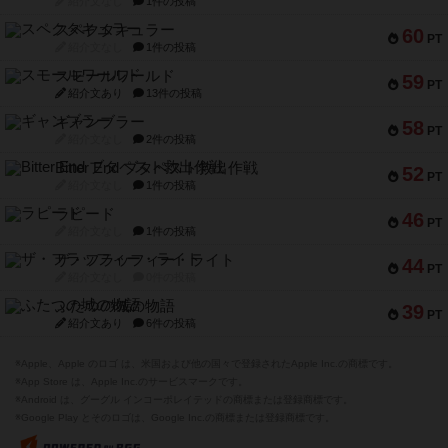
紹介文なし
1件の投稿
スペクタキュラー
60
PT
紹介文なし
1件の投稿
スモールワールド
59
PT
紹介文あり
13件の投稿
ギャンブラー
58
PT
紹介文なし
2件の投稿
Bitter End ブタペスト救出作戦
52
PT
紹介文なし
1件の投稿
ラピード
46
PT
紹介文なし
1件の投稿
ザ・フラッフィー・ライト
44
PT
紹介文なし
0件の投稿
ふたつの城の物語
39
PT
紹介文あり
6件の投稿
※Apple、Apple のロゴ は、米国および他の国々で登録されたApple Inc.の商標です。
※App Store は、Apple Inc.のサービスマークです。
※Android は、グーグル インコーポレイテッドの商標または登録商標です。
※Google Play とそのロゴは、Google Inc.の商標または登録商標です。