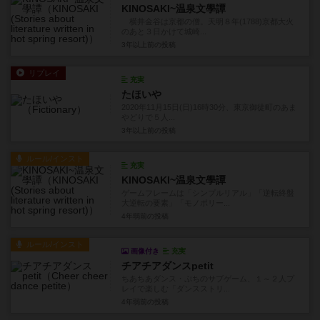
KINOSAKI~温泉文學譚
横井金谷は京都の僧。天明８年(1788)京都大火
のあと３日かけて城崎...
3年以上前
の投稿
リプレイ
充実
たほいや
2020年11月15日(日)16時30分、東京御徒町のあま
やどりで５人...
3年以上前
の投稿
ルール/インスト
充実
KINOSAKI~温泉文學譚
ゲームフレームは「シンプルリアル」「逆転終盤
大逆転の要素」「モノポリー...
4年弱前
の投稿
ルール/インスト
画像付き
充実
チアチアダンスpetit
ちあちあダンス・ぷちのサブゲーム、１～２人プ
レイで楽しむ「ダンスストリ...
4年弱前
の投稿