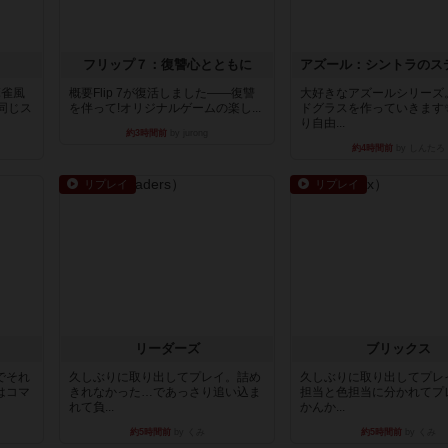
フリップ７：復讐心とともに
麻雀風
概要Flip 7が復活しました――復讐
大好きなアズールシリーズ
同じス
を伴って!オリジナルゲームの楽し...
ドグラスを作っていきます
り自由...
約3時間前
by jurong
約4時間前
by しんたろ
リプレイ
リプレイ
リーダーズ
ブリックス
でそれ
久しぶりに取り出してプレイ。詰め
久しぶりに取り出してプレ
はコマ
きれなかった…であっさり追い込ま
担当と色担当に分かれてプ
れて負...
かんか...
約5時間前
by くみ
約5時間前
by くみ