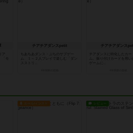
譚
チアチアダンスpetit
チアチアダンスpeti
リア
ちあちあダンス・ぷちのサブゲー
チアダンスに特化したカー
」「モ
ム、１～２人プレイで楽しむ「ダン
ム。振り付けカードを用い
スストリ...
ゲームに...
4年弱前
の投稿
4年弱前
の投稿
ルール/インスト
レビュー