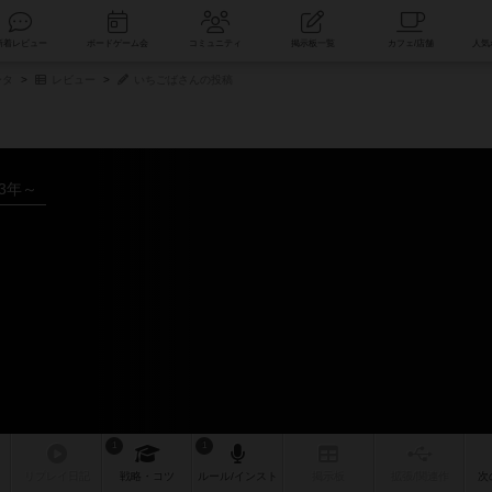
索
新着レビュー
ボードゲーム会
コミュニティ
掲示板一覧
ータ
レビュー
いちごばさんの投稿
23年～
1
1
リプレイ
日記
戦略
・コツ
ルール
/インスト
掲示板
拡張/関連
作
次