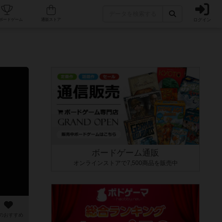
ログイン
カフェ/店舗
人気ボードゲーム
通販ストア
ボードゲーム通販
オンラインストアで7,500商品を販売中
のおすすめ