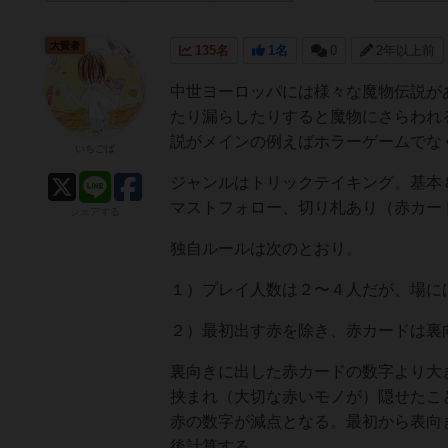
大賢者
135名
1名
0
2年以上前
中世ヨーロッパには様々な魔物伝説が
たり漏らしたりすると魔物にさらわれ
説がメインの例えばホラーゲームでな
いちごば
ジャンルはトリックテイキング。基本
マストフォロー、切り札あり（赤カー
シェアする
独自ルールは次のとおり。
１）プレイ人数は２〜４人だが、場に
２）最初出す赤を除き、赤カードは裏
裏向きに出した赤カードの数字より大
挟まれ（大切な赤いモノが）隠せたこ
赤の数字が減点となる。最初から表向
後計算する。