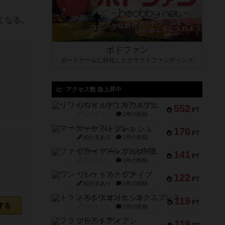
くなる。
ボドファン
ボードゲームに特化したクラウドファンディング
アクセス数 急上昇中
リワイルド：サウスアメリカ
552
PT
紹介文なし
2件の投稿
マーケットフレッシュ
170
PT
紹介文あり
1件の投稿
ファイアー・ブルズ / 火牛陣
141
PT
紹介文なし
1件の投稿
ワン・トゥ・ファイブ
122
PT
紹介文あり
1件の投稿
トランスオリエント・エクスプレス
119
PT
する
紹介文なし
1件の投稿
フラットアイアン
118