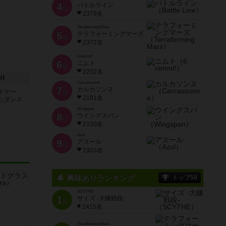
4
バトルライン
位
2379名
Terraforming Mars
5
テラフォーミングマーズ
位
2372名
6 nimmt!
6
ニムト
位
2202名
t
Carcassonne
7
カルカソンヌ
ドゲー
位
2191名
たダンス
Wingspan
8
ウイングスパン
位
2150名
Azul
9
アズール
位
1903名
興味ありランキング
トップ50
SCYTHE
1
サイズ -大鎌戦役-
位
2415名
Terraforming Mars