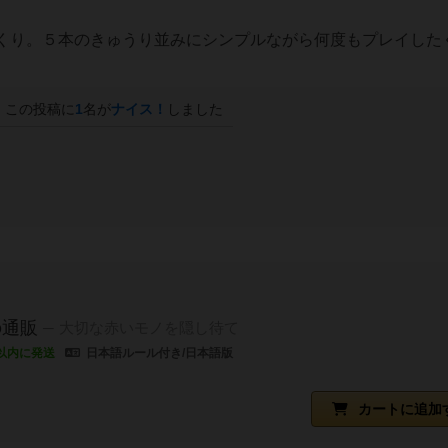
くり。５本のきゅうり並みにシンプルながら何度もプレイした
この投稿に
1
名が
ナイス！
しました
の通販
大切な赤いモノを隠し待て
以内に発送
日本語ルール付き/日本語版
カートに追加