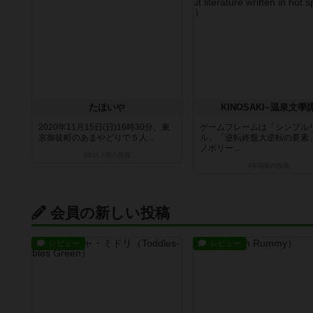
たほいや
KINOSAKI~温泉文學
2020年11月15日(日)16時30分、東
ゲームフレームは「シンプル
京御徒町のあまやどりで５人...
ル」「逆転終盤大逆転の要素
ノポリー...
3年以上前
の投稿
4年弱前
の投稿
会員の新しい投稿
レビュー
レビュー