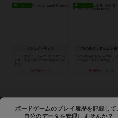
レビュー
レビュー
ダグエイトチェス
宝石の煌き：デュエル 偽
チェスなのに、ほんの10分で終わり
筆者が最も好きな2人用ボー
ます。動きで敵のコマの種類が分か
ムである『宝石の煌めき デュ
れば...
に、...
約5時間前
by くみ
約6時間前
by 手動人形
ボードゲームのプレイ履歴を記録して
自分のデータを管理しませんか？