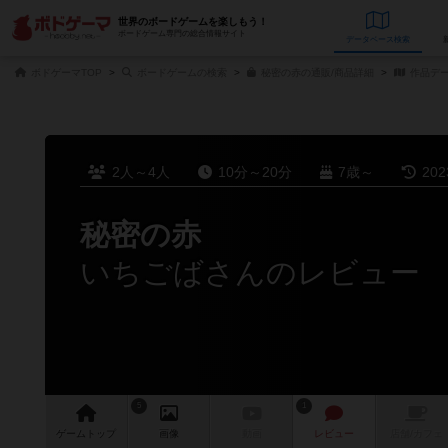
世界のボードゲームを楽しもう！
ボードゲーム専門の総合情報サイト
データベース
検
ボドゲーマTOP
ボードゲームの検索
秘密の赤の通販/商品詳細
作品デ
2人～4人
10分～20分
7歳～
20
秘密の赤
いちごばさんのレビュー
5
1
ゲーム
トップ
画像
動画
レビュー
店舗/
カフェ