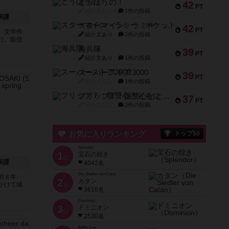
とうほうの！
42
PT
紹介文なし
1件の投稿
學譚
スターマイン・ラミー ポケット
42
PT
。文学作
紹介文あり
2件の投稿
行。販売
海兵隊
39
PT
紹介文あり
1件の投稿
スーパーストア3000
39
PT
紹介文なし
1件の投稿
フリップ７：復讐心とともに
37
PT
紹介文なし
2件の投稿
お気に入りランキング
トップ50
Splendor
1
宝石の煌き
位
學譚
4042名
Die Siedler von Catan
明８年
2
カタン
位
日かけて城
3616名
Dominion
3
ドミニオン
位
2530名
Battle Line