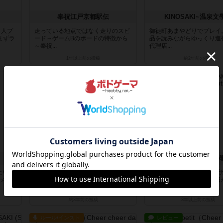
奉祝江戸京都駅伝
KINOSAKI~温泉文
３人プ
走っている地点ではなく走りのスピ
御徒町あまやどりでプレイ
まずラ
ード～ゲームBのボードの特徴から
品を読みながらゆっくり進
～奉祝...
代理店...
1年以上前
の投稿
約2年前
の投稿
レビュー
戦略やコツ
好きピカルテ
KINOSAKI~温泉文
といっ
下敷きの両面を妄想相手の問診票
横井金谷は京都の僧。天
わない
（好きピカルテ）とした１人専用ゲ
(1788)京都大火のあと３
ームプレ...
崎...
約3年前
の投稿
3年以上前
の投稿
ルール/インスト
レビュー