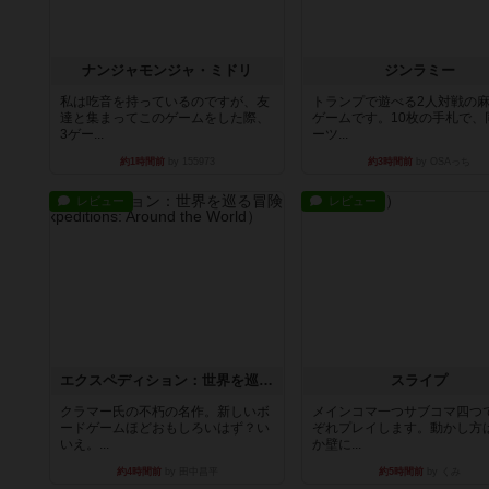
ナンジャモンジャ・ミドリ
ジンラミー
私は吃音を持っているのですが、友
トランプで遊べる2人対戦の
達と集まってこのゲームをした際、
ゲームです。10枚の手札で、
3ゲー...
ーツ...
約1時間前
by 155973
約3時間前
by OSAっち
レビュー
レビュー
エクスペディション：世界を巡る冒険
スライプ
クラマー氏の不朽の名作。新しいボ
メインコマ一つサブコマ四つ
ードゲームほどおもしろいはず？い
ぞれプレイします。動かし方
いえ。...
か壁に...
約4時間前
by 田中昌平
約5時間前
by くみ