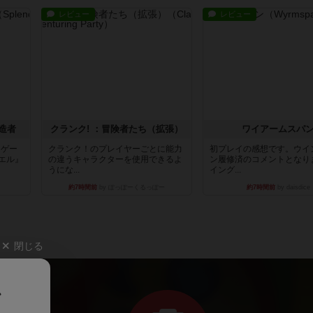
レビュー
レビュー
造者
クランク! ：冒険者たち（拡張）
ワイアームスパ
ドゲー
クランク！のプレイヤーごとに能力
初プレイの感想です。ウイ
エル』
の違うキャラクターを使用できるよ
ン履修済のコメントとなり
うにな...
イング...
約7時間前
by ぽっぽーくるっぽー
約7時間前
by daisdice
閉じる
、