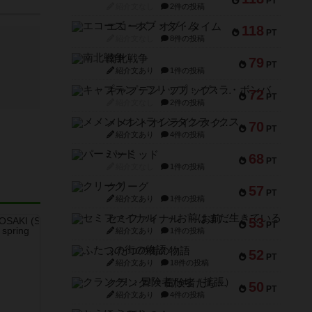
PT
紹介文なし
2件の投稿
エコーズ・オブ・タイム
118
PT
紹介文なし
8件の投稿
南北戦争
79
PT
紹介文あり
1件の投稿
キャプテン・フリップ：イスラ・ボンバ
72
PT
紹介文なし
2件の投稿
メメントオンラインタクティクス
70
PT
紹介文あり
4件の投稿
パーミッド
68
PT
紹介文なし
1件の投稿
クリーグ
57
PT
紹介文あり
1件の投稿
セミファイナル ～お前はまだ生きている～
53
PT
紹介文あり
1件の投稿
ふたつの街の物語
52
PT
紹介文あり
18件の投稿
クランク! ：冒険者たち（拡張）
50
PT
紹介文あり
4件の投稿