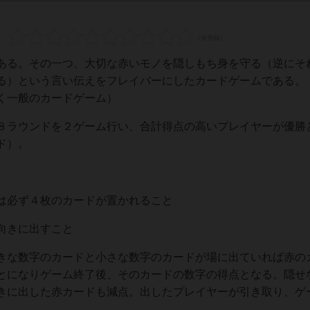
ある。その一つ、大切な赤いモノを隠しもち身を守る（逆にそ
る）という言い伝えをフレイバーにしたカードゲームである。
く一般のカードゲーム）
８ラウンドを２ゲーム行い、合計得点の高いプレイヤーが優勝
ド）。
は必ず４枚のカードが置かれること
向きに出すこと
きな数字のカードと小さな数字のカードが場に出ていれば赤の
とになりゲーム終了後、そのカードの数字の得点となる。隠せ
きに出した赤カードも減点。出したプレイヤーが引き取り、ゲ