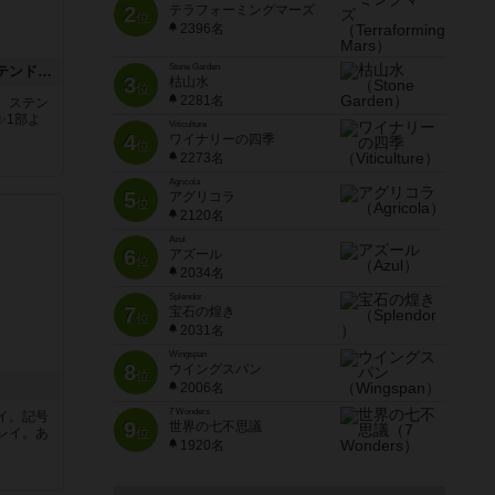
2
テラフォーミングマーズ
位
2396名
Stone Garden
アズール：シントラのステンドグラス
3
枯山水
位
2281名
。ステン
✨1部よ
Viticulture
4
ワイナリーの四季
位
2273名
Agricola
5
アグリコラ
位
2120名
Azul
6
アズール
位
2034名
Splendor
7
宝石の煌き
位
2031名
Wingspan
8
ウイングスパン
位
2006名
7 Wonders
イ。記号
9
世界の七不思議
レイ。あ
位
1920名