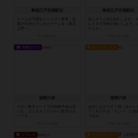
奉祝江戸京都駅伝
奉祝江戸京都駅伝
チームの不調をエントリー変更、監
先にゲームBを紹介します。
督の仕掛けでしのぐゲームＢ（東京
レイ６大学戦の例にします。
上野ー...
イトル...
5ヶ月前
の投稿
1年以上前
の投稿
戦略やコツ
ルール/インスト
秘密の赤
秘密の赤
小さい数字カードでの戦略作者は思
会話しながらすぐ遊べるから
った。２とか４とか小さい数字のカ
てくれぐれも「ナンパ」に使
ードを...
でねち...
2年以上前
の投稿
2年以上前
の投稿
リプレイ
ルール/インスト