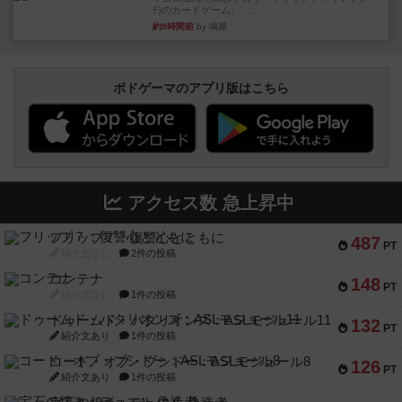
ﾃ)のカードゲーム。 ...
約9時間前
by 鳴屋
ボドゲーマのアプリ版はこちら
アクセス数 急上昇中
フリップ７：復讐心とともに
487
PT
紹介文なし
2件の投稿
コンテナ
148
PT
紹介文なし
1件の投稿
ドゥームド・バタリオンズ：ASLモジュール11
132
PT
紹介文あり
1件の投稿
コード・オブ・ブシドー：ASLモジュール8
126
PT
紹介文あり
1件の投稿