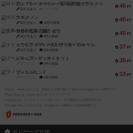
ロシアン・キャンペーン：第5版デラックス
46
PT
紹介文あり
0件の投稿
マスクメン
40
PT
紹介文あり
16件の投稿
世界の七不思議：都市
40
PT
紹介文あり
3件の投稿
トリックギア - ペルソナ5 ザ・ロイヤル-
37
PT
紹介文あり
6件の投稿
ノームズ・アット・ナイト
35
PT
紹介文なし
1件の投稿
フィッシェン2
33
PT
紹介文なし
1件の投稿
※Apple、Apple のロゴ は、米国および他の国々で登録されたApple Inc.の商標です。
※App Store は、Apple Inc.のサービスマークです。
※Android は、グーグル インコーポレイテッドの商標または登録商標です。
※Google Play とそのロゴは、Google Inc.の商標または登録商標です。
ボドゲーマTOP