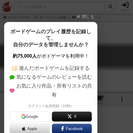
ログイン
閉じる
ボドゲーマTOP
ボードゲームの検索
スプローロポリス
ボードゲームのプレイ履歴を記録し
て、
自分のデータを管理しませんか？
スプローロポリス
約75,000人
がボドゲーマを利用中！
Sprawlopolis
遊んだボードゲームを記録する
気になるゲームのレビューを読む
お気に入り作品・所有リストの共
有
6
1
2
トップ
画像
動画
レビュー
カフェ
ログイン / 会員登録（10秒）
Google
X
Apple
Facebook