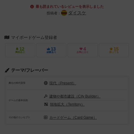
最も読まれているレビューを表示しました
ダイスケ
投稿者：
マイボードゲーム登録者
12
13
4
15
興味あり
経験あり
お気に入り
持ってる
テーマ/フレーバー
現代（Present）
舞台の時代背景
建物や都市建設（City Builder）
ゲームの基本目的
領地拡大（Territory）
カードゲーム（Card Game）
その他のコンセプト