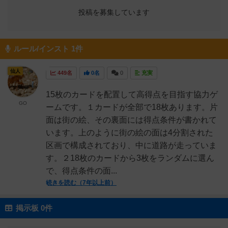
投稿を募集しています
ルール/インスト 1件
仙人
449名
0名
0
充実
15枚のカードを配置して高得点を目指す協力ゲ
GO
ームです。１カードが全部で18枚あります。片
面は街の絵、その裏面には得点条件が書かれて
います。上のように街の絵の面は4分割された
区画で構成されており、中に道路が走っていま
す。２18枚のカードから3枚をランダムに選ん
で、得点条件の面...
続きを読む（7年以上前）
掲示板 0件