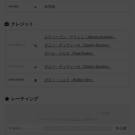
未登録
参考価格
クレジット
スティーブン・アラミニ（Steven Aramini）
ダニー・ディヴィーネ（Danny Devine）
ゲームデザイン
ポール・クルカ（Paul Kluka）
ダニー・ディヴィーネ（Danny Devine）
アートワーク
ボタン・シェイ（Button Shy）
関連企業/団体
レーティング
レーティングを行うには
ログイン
が必要です
-
非公開
10点の人