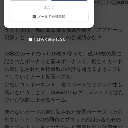
または
PNP
メールで会員登録
タイトルは、無計画な都市拡張を表す「スプロール
現象」と「メトロポリス」の合成語かな？
しばらく表示しない
18枚のカードのうち15枚を使って、残り3枚の裏に
記されたボーナスと基本ボーナスで、同じくカード
の裏に記された目標点数の合計を超えるようにプレ
イしていくカード配置パズル。
少ないコンポーネント、省スペースでリプレイ性も
高いということで、BGGのソロゲースレッドではた
びたび話題に上がるゲーム。
使わないカードの裏に記された配置ボーナス（上の
例でいうと、2×2の同色のブロックの組み合わせの
数でボーナス、道でつながった商業地区と住宅地の