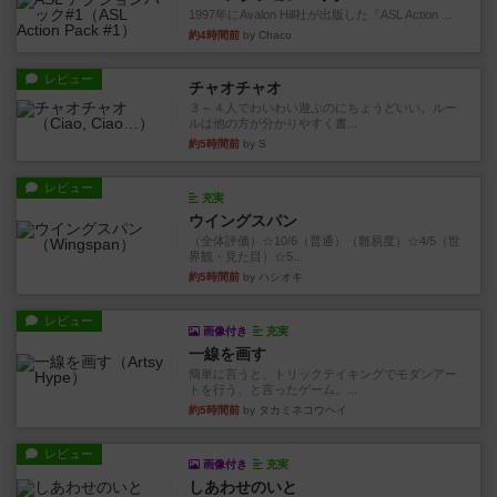
1997年にAvalon Hill社が出版した『ASL Action ...
約4時間前
by Chaco
レビュー
チャオチャオ
３～４人でわいわい遊ぶのにちょうどいい。ルー
ルは他の方が分かりやすく書...
約5時間前
by S
レビュー
充実
ウイングスパン
（全体評価）☆10/6（普通）（難易度）☆4/5（世
界観・見た目）☆5...
約5時間前
by ハシオキ
レビュー
画像付き
充実
一線を画す
簡単に言うと、トリックテイキングでモダンアー
トを行う、と言ったゲーム。...
約5時間前
by タカミネコウヘイ
レビュー
画像付き
充実
しあわせのいと