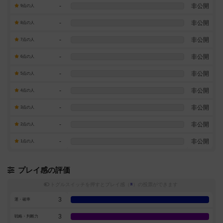
-
非公開
9点の人
-
非公開
8点の人
-
非公開
7点の人
-
非公開
6点の人
-
非公開
5点の人
-
非公開
4点の人
-
非公開
3点の人
-
非公開
2点の人
-
非公開
1点の人
プレイ感の評価
トグルスイッチを押すとプレイ感（
※
）の投票ができます
3
運・確率
3
戦略・判断力