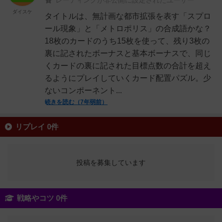
レーティングが非公開に設定されたユーザー
ダイスケ
タイトルは、無計画な都市拡張を表す「スプロ
ール現象」と「メトロポリス」の合成語かな？
18枚のカードのうち15枚を使って、残り3枚の
裏に記されたボーナスと基本ボーナスで、同じ
くカードの裏に記された目標点数の合計を超え
るようにプレイしていくカード配置パズル。少
ないコンポーネント...
続きを読む（7年弱前）
リプレイ 0件
投稿を募集しています
戦略やコツ 0件