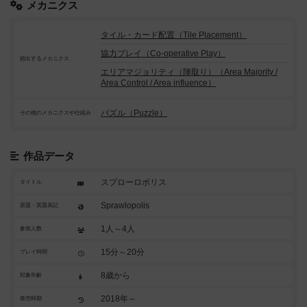
メカニクス
タイル・カード配置（Tile Placement）
協力プレイ（Co-operative Play）
頻出するメカニクス
エリアマジョリティ（陣取り）（Area Majority /
Area Control / Area influence）
パズル（Puzzle）
その他のメカニクスや仕組み
作品データ
スプローロポリス
タイトル
Sprawlopolis
原題・英題表記
1人～4人
参加人数
15分～20分
プレイ時間
8歳から
対象年齢
2018年～
発売時期