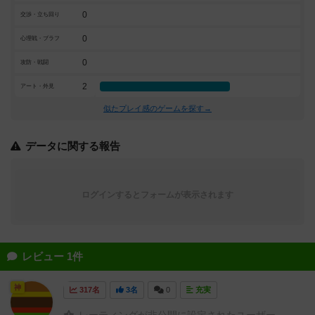
0
交渉・立ち回り
0
心理戦・ブラフ
0
攻防・戦闘
2
アート・外見
似たプレイ感のゲームを探す→
データに関する報告
ログインするとフォームが表示されます
レビュー 1件
神
317名
3名
0
充実