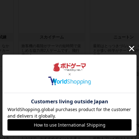
試練
スカイチーム
ニュートン
。なか
旅客機の着陸がテーマの短時間で楽
最初はとっつきづらいが、
クカー
しめる協力用2人ゲームです。飛行
とが多い科学がテーマのV
機好き...
中量...
1年以上前
の投稿
2年弱前
の投稿
レビュー
レビュー
ヒート
パンデミック：ローマ
ドはま
個人的には（ソロプレイ）イマイチ
ルールは本家パンデミック
付け含
なだけで、おすすめポイントも多々
複数人プレイ時はもちろん