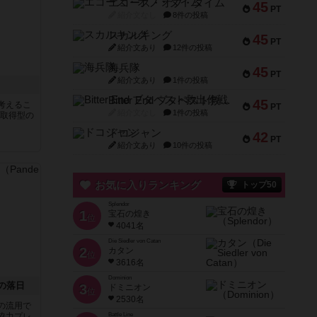
エコーズ・オブ・タイム
45
PT
紹介文なし
8件の投稿
スカルキング
45
PT
紹介文あり
12件の投稿
海兵隊
45
PT
紹介文あり
1件の投稿
Bitter End ブタペスト救出作戦
45
考えるこ
PT
紹介文なし
1件の投稿
P取得型の
ドコジャン
42
PT
紹介文あり
10件の投稿
お気に入りランキング
トップ50
Splendor
1
宝石の煌き
位
4041名
Die Siedler von Catan
2
カタン
位
3616名
Dominion
の落日
3
ドミニオン
位
2530名
の流用で
協力プレ
Battle Line