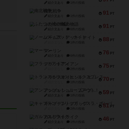
PT
紹介文あり
1件の投稿
南北戦争
91
PT
紹介文あり
1件の投稿
ふたつの城の物語
91
PT
紹介文あり
6件の投稿
ノームズ・アット・ナイト
88
PT
紹介文なし
1件の投稿
マーリン
76
PT
紹介文あり
6件の投稿
フラットアイアン
75
PT
紹介文なし
2件の投稿
トランスオリエント・エクスプレス
70
PT
紹介文なし
1件の投稿
アンブッシュ！：ムーブアウト！
59
PT
紹介文あり
1件の投稿
キャプテン・フリップ：イスラ・ボンバ
51
PT
紹介文なし
2件の投稿
ガルフストライク
46
PT
紹介文あり
1件の投稿