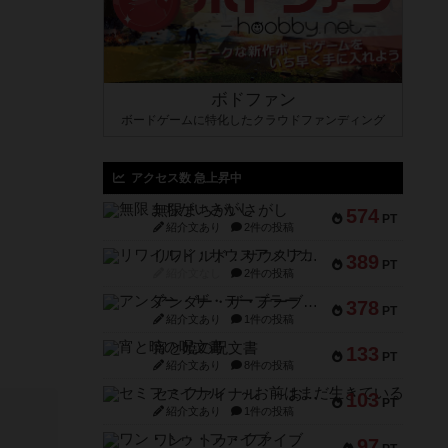
ボドファン
ボードゲームに特化したクラウドファンディング
アクセス数 急上昇中
無限まちがいさがし
574
PT
紹介文あり
2件の投稿
リワイルド：サウスアメリカ
389
PT
紹介文なし
2件の投稿
アンダー・ザ・テーブラー
378
PT
紹介文あり
1件の投稿
宵と暁の呪文書
133
PT
紹介文あり
8件の投稿
セミファイナル ～お前はまだ生きている～
103
PT
紹介文あり
1件の投稿
ワン・トゥ・ファイブ
97