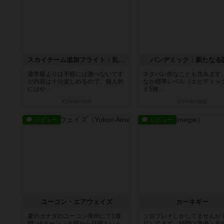
スカイチーム追加フライト：乱気流
パンデミック：新たなる
通常版よりは手軽には遊べないです
ネタバレ的なことも含みます
が内容は十分楽しめるので、個人的
なか標準レベル（エピデミッ
にはや...
ド5枚...
約1年前
の投稿
約1年前
の投稿
レビュー
レビュー
ユーコン・エアウェイズ
カーネギー
夏のカナダのユーコン準州にて1週
ソロプレイしかしてませんが
間（6ターン（火曜から日曜という
りしてます。時間は準備・片