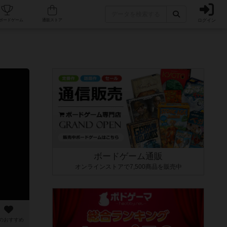
ログイン
カフェ/店舗
人気ボードゲーム
通販ストア
ボードゲーム通販
オンラインストアで7,500商品を販売中
のおすすめ