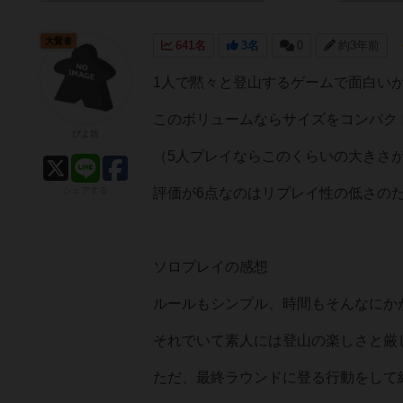
大賢者
641名
3名
0
約3年前
1人で黙々と登山するゲームで面白い
このボリュームならサイズをコンパク
ぴよ坊
（5人プレイならこのくらいの大きさ
シェアする
評価が6点なのはリプレイ性の低さのた
ソロプレイの感想
ルールもシンプル、時間もそんなにか
それでいて素人には登山の楽しさと厳
ただ、最終ラウンドに登る行動をして