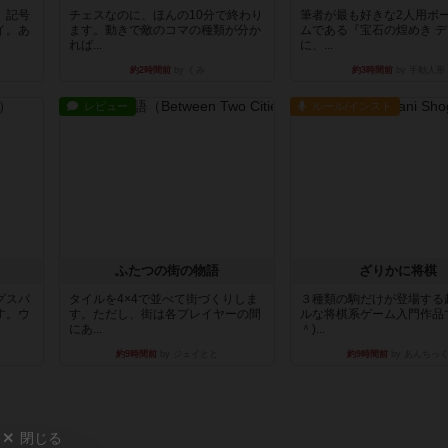
。記号
チェスなのに、ほんの10分で終わり
筆者が最も好きな2人用ボ
イ。あ
ます。動きで敵のコマの種類が分か
ムである『宝石の煌めき 
れば...
に、...
約2時間前
by くみ
約3時間前
by 手動人形
レビュー
ルール/インスト
ふたつの街の物語
ざりかに将棋
グスパ
タイルを4×4で並べて街づくりしま
３種類の駒だけが登場する
す。ウ
す。ただし、街は各プレイヤーの間
ルな将棋系ゲーム入門作品で
にあ...
＾)...
約9時間前
by ジェイとと
約9時間前
by あんちっ
閉じる