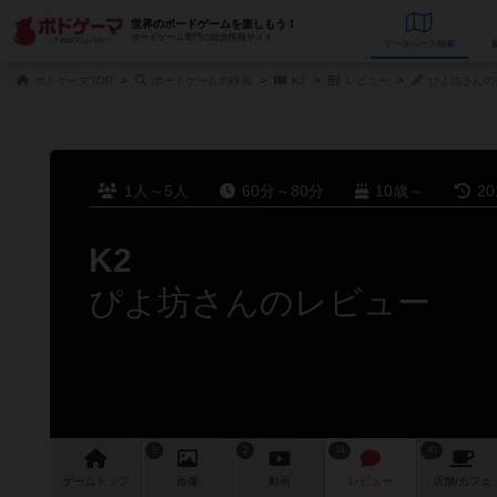
世界のボードゲームを楽しもう！
ボードゲーム専門の総合情報サイト
データベース
検
ボドゲーマTOP
ボードゲームの検索
K2
レビュー
ぴよ坊さんの
1人～5人
60分～80分
10歳～
2
K2
ぴよ坊さんのレビュー
9
2
18
40
ゲーム
トップ
画像
動画
レビュー
店舗/
カフェ