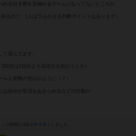
われる引き際を見極めるゲームになってないところが
を操るので、1人は下山させる判断ポイントはあります）
して遊んでます。
、2回目は1回目より高得点を狙おうとか）
ールも実際の登山のように（？）
には自分が登頂をあきらめるなどの行動が
この投稿に
3
名が
ナイス！
しました