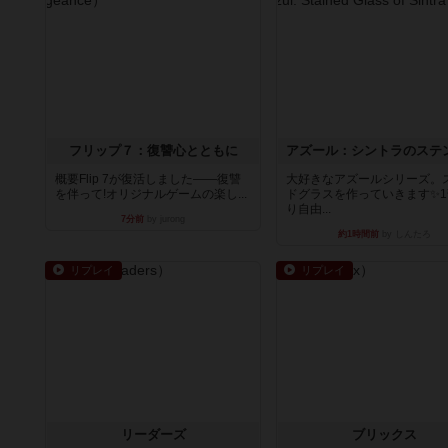
フリップ７：復讐心とともに
概要Flip 7が復活しました――復讐
大好きなアズールシリーズ。
を伴って!オリジナルゲームの楽し...
ドグラスを作っていきます✨1
り自由...
7分前
by jurong
約1時間前
by しんたろ
リプレイ
リプレイ
リーダーズ
ブリックス