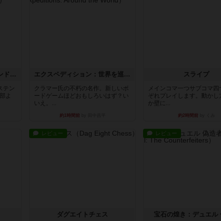
アズール：シントラのステンドグラス
エクスペディション：世界を巡る冒険
スライプ
ステン
クラマー氏の不朽の名作。新しいボ
メインコマ一つサブコマ四
部よ
ードゲームほどおもしろいはず？い
ぞれプレイします。動かし
いえ。...
か壁に...
約1時間前
by 田中昌平
約2時間前
by くみ
レビュー
レビュー
ダグエイトチェス
宝石の煌き：デュエル 