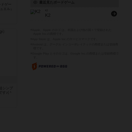
最近見たボードゲーム
ードゲー
デュエル』
K2
K2
※Apple、Apple のロゴ は、米国および他の国々で登録された
Apple Inc.の商標です。
※App Store は、Apple Inc.のサービスマークです。
※Android は、グーグル インコーポレイテッドの商標または登録商
標です。
※Google Play とそのロゴは、Google Inc.の商標または登録商標で
す。
超シンプ
す♪(＾
く