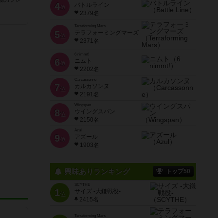
4
バトルライン
位
2379名
Terraforming Mars
5
テラフォーミングマーズ
位
2371名
6 nimmt!
6
ニムト
位
2202名
Carcassonne
7
カルカソンヌ
位
2191名
Wingspan
8
ウイングスパン
位
2150名
Azul
9
アズール
位
1903名
興味ありランキング
トップ50
SCYTHE
1
サイズ -大鎌戦役-
位
2415名
Terraforming Mars