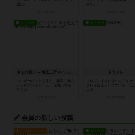
設定）...
めて2...
2年弱前
の投稿
約3年前
の投稿
レビュー
レビュー
ネモの戦い ～海底二万マイルを超えて～
ドラスレ
コンポーネントも良く、非常に面白
ソロプレイはいまいちですが
いソロプレイゲーム。時間が準備・
プレイは楽しいです（６~7点
片付け...
人以...
約3年前
の投稿
約3年前
の投稿
会員の新しい投稿
ルール/インスト
レビュー