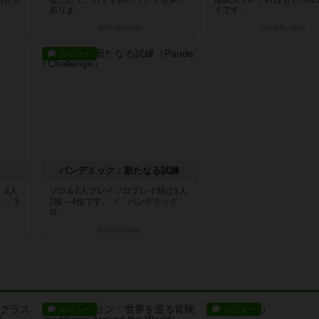
ありま...
イです...
約3年前
の投稿
約3年前
の投稿
レビュー
パンデミック：新たなる試練
、2人
ソロ＆2人プレイソロプレイ時は1人
）。3
2役～4役です。（「パンデミック
ロ...
約3年前
の投稿
レビュー
レビュー