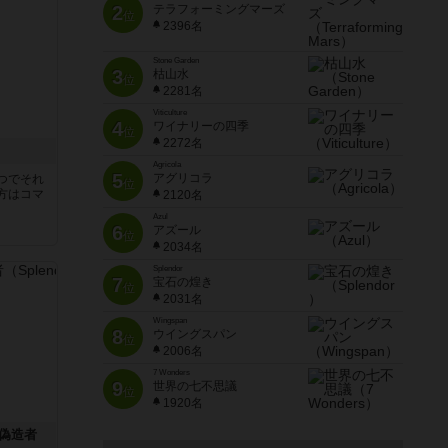
2
テラフォーミングマーズ
位
2396名
Stone Garden
3
枯山水
位
2281名
Viticulture
4
ワイナリーの四季
位
2272名
Agricola
5
アグリコラ
つでそれ
位
方はコマ
2120名
Azul
6
アズール
位
2034名
Splendor
7
宝石の煌き
位
2031名
Wingspan
8
ウイングスパン
位
2006名
7 Wonders
9
世界の七不思議
位
1920名
偽造者