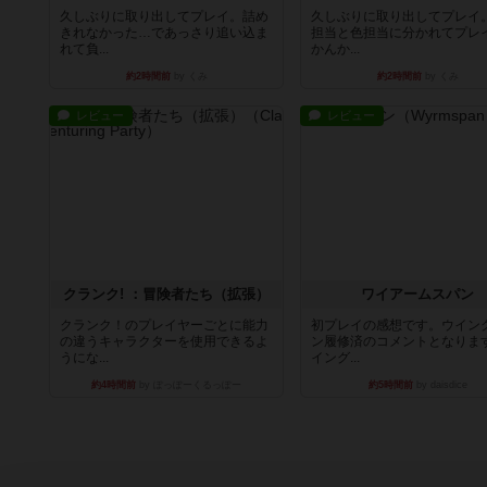
久しぶりに取り出してプレイ。詰め
久しぶりに取り出してプレイ
きれなかった…であっさり追い込ま
担当と色担当に分かれてプレ
れて負...
かんか...
約2時間前
by くみ
約2時間前
by くみ
レビュー
レビュー
クランク! ：冒険者たち（拡張）
ワイアームスパン
クランク！のプレイヤーごとに能力
初プレイの感想です。ウイン
の違うキャラクターを使用できるよ
ン履修済のコメントとなりま
うにな...
イング...
約4時間前
by ぽっぽーくるっぽー
約5時間前
by daisdice