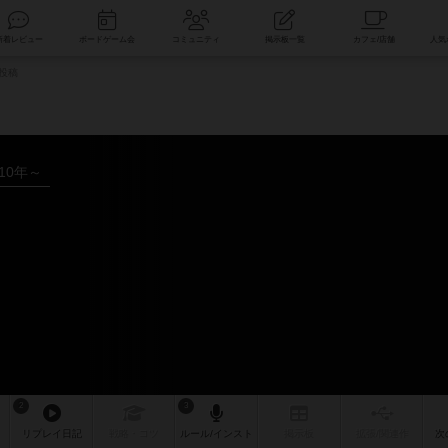
索
新着レビュー
ボードゲーム会
コミュニティ
掲示板一覧
投稿
010年～
2
3
リプレイ
日記
戦略
・コツ
ルール
/インスト
掲示板
拡張/関連
作
次