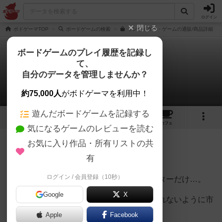
ログイン
閉じる
ボドゲーマTOP
ボードゲームの検索
インサイダー・ゲームの通販/商品詳細
ボードゲームのプレイ履歴を記録し
て、
インサイダー・ゲーム
自分のデータを管理しませんか？
Yuさんのレビュー
約75,000人
がボドゲーマを利用中！
遊んだボードゲームを記録する
17
4
67
386
トップ
画像
動画
レビュー
カフェ
気になるゲームのレビューを読む
お気に入り作品・所有リストの共
270名
0名
0
7年以上前
有
ログイン / 会員登録（10秒）
お題を知っているのはインサイダーとマスターだけ…。
Google
X
インサイダーは、他のプレイヤーに気づかれないように市
民を答えへと誘導していきます。
Apple
Facebook