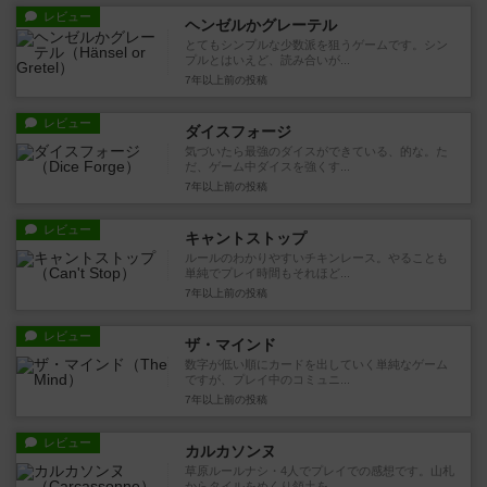
レビュー
ヘンゼルかグレーテル
とてもシンプルな少数派を狙うゲームです。シン
プルとはいえど、読み合いが...
7年以上前
の投稿
レビュー
ダイスフォージ
気づいたら最強のダイスができている、的な。た
だ、ゲーム中ダイスを強くす...
7年以上前
の投稿
レビュー
キャントストップ
ルールのわかりやすいチキンレース。やることも
単純でプレイ時間もそれほど...
7年以上前
の投稿
レビュー
ザ・マインド
数字が低い順にカードを出していく単純なゲーム
ですが、プレイ中のコミュニ...
7年以上前
の投稿
レビュー
カルカソンヌ
草原ルールナシ・4人でプレイでの感想です。山札
からタイルをめくり領土を...