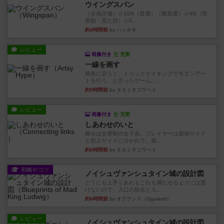
ウイングスパン
（全体評価）☆10/6（普通）（難易度）☆4/5（世
界観・見た目）☆5...
約4時間前
by ハシオキ
レビュー
画像付き
充実
一線を画す
簡単に言うと、トリックテイキングでモダンアー
トを行う、と言ったゲーム。...
約5時間前
by タカミネコウヘイ
レビュー
画像付き
充実
しあわせのいと
舞台は全寮制の女子高。プレイヤーは探偵サイド
と犯人サイドに分かれて、探...
約6時間前
by タカミネコウヘイ
戦略やコツ
ノイシュヴァンシュタイン城の設計図
どうにも上手くあれもこれも満たせるようには置
けないので、入口の除去と入...
約6時間前
by オグランド（Oguland）
レビュー
ノイシュヴァンシュタイン城の設計図