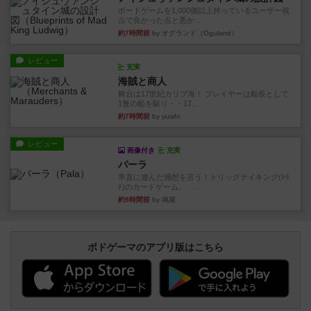
ボードゲームを1,000個以上持っているユーザー視
点で良かった点と悪か...
約7時間前
by オグランド（Oguland）
レビュー
充実
海賊と商人
舞台は17世紀カリブ海！ プレイヤーは船長として
1隻の船を駆り・・17...
約7時間前
by yuishi
レビュー
画像付き
充実
パーラ
率直に遊んだ感想を言う！トリックテイキング(ﾄﾘ
ﾃ)のカードゲーム。 ...
約9時間前
by 鳴屋
ボドゲーマのアプリ版はこちら