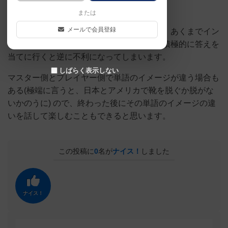
または
メールで会員登録
このゲームは正解を当てに行くのではなく、あくまでイン
サイダーを探すのが目的なので、市民側で積極的に答えを
当てに行くと逆に不利になってしまいます。
しばらく表示しない
マスター側とプレイヤー側で単語のイメージが違う場合も
ある(極端に言うと、日本とアメリカで靴を脱ぐか脱がな
いかのうに) ので、終わった後にその単語のイメージの違
いを話して楽しむこともできると思います。
この投稿に
0
名が
ナイス！
しました
ナイス！