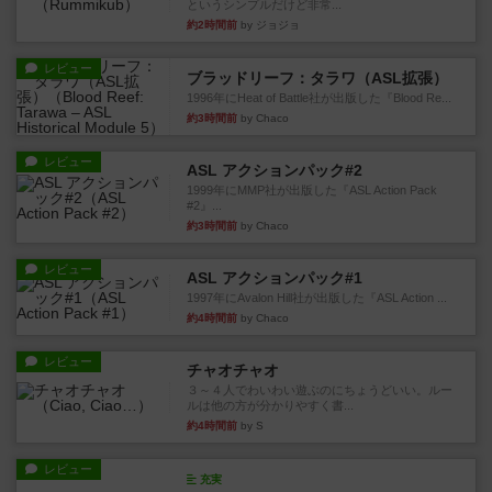
というシンプルだけど非常...
約2時間前
by ジョジョ
レビュー
ブラッドリーフ：タラワ（ASL拡張）
1996年にHeat of Battle社が出版した『Blood Re...
約3時間前
by Chaco
レビュー
ASL アクションパック#2
1999年にMMP社が出版した『ASL Action Pack
#2』...
約3時間前
by Chaco
レビュー
ASL アクションパック#1
1997年にAvalon Hill社が出版した『ASL Action ...
約4時間前
by Chaco
レビュー
チャオチャオ
３～４人でわいわい遊ぶのにちょうどいい。ルー
ルは他の方が分かりやすく書...
約4時間前
by S
レビュー
充実