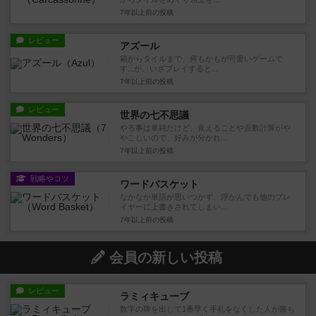
7年以上前
の投稿
レビュー
アズール
箱からタイルまで、何もかもが可愛いゲームで
す...が、いざプレイすると...
7年以上前
の投稿
レビュー
世界の七不思議
やる事は単純だけど、覚えることや点数計算がや
やこしいので、好みが分かれ...
7年以上前
の投稿
戦略やコツ
ワードバスケット
なかなか単語が思いつかず、浮かんでも他のプレ
イヤーに上書きされてしまい...
7年以上前
の投稿
会員の新しい投稿
レビュー
ラミィキューブ
数字の牌を出して1番早く手札をなくした人が勝ち