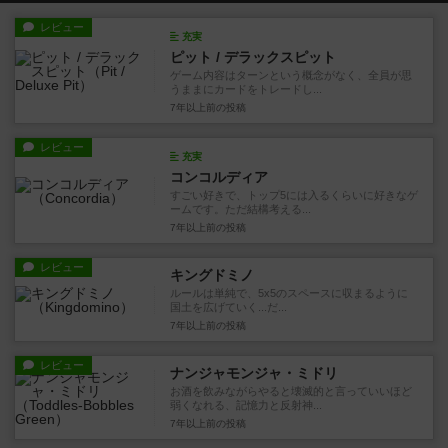
レビュー
充実
ピット / デラックスピット
ゲーム内容はターンという概念がなく、全員が思
うままにカードをトレードし...
7年以上前
の投稿
レビュー
充実
コンコルディア
すごい好きで、トップ5には入るくらいに好きなゲ
ームです。ただ結構考える...
7年以上前
の投稿
レビュー
キングドミノ
ルールは単純で、5x5のスペースに収まるように
国土を広げていく...だ...
7年以上前
の投稿
レビュー
ナンジャモンジャ・ミドリ
お酒を飲みながらやると壊滅的と言っていいほど
弱くなれる、記憶力と反射神...
7年以上前
の投稿