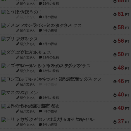
65
PT
紹介文あり
18件の投稿
とうほうの！
61
PT
紹介文なし
1件の投稿
メメントオンラインタクティクス
58
PT
紹介文あり
4件の投稿
ブリックス
56
PT
紹介文あり
4件の投稿
ダグエイトチェス
50
PT
紹介文あり
11件の投稿
アズール：シントラのステンドグラス
48
PT
紹介文あり
18件の投稿
ロシアン・キャンペーン：第5版デラックス
46
PT
紹介文あり
0件の投稿
マスクメン
40
PT
紹介文あり
16件の投稿
世界の七不思議：都市
40
PT
紹介文あり
3件の投稿
トリックギア - ペルソナ5 ザ・ロイヤル-
37
PT
紹介文あり
6件の投稿