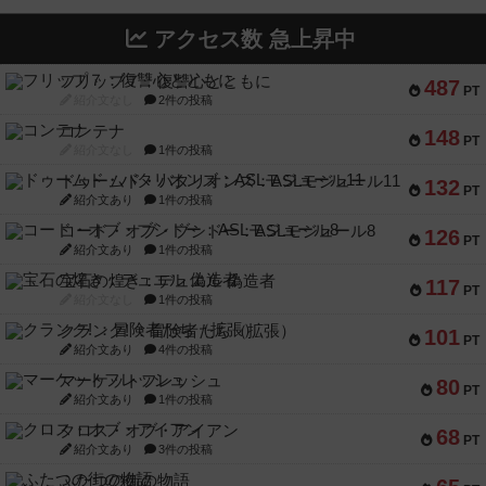
アクセス数 急上昇中
フリップ７：復讐心とともに
487
PT
紹介文なし
2件の投稿
コンテナ
148
PT
紹介文なし
1件の投稿
ドゥームド・バタリオンズ：ASLモジュール11
132
PT
紹介文あり
1件の投稿
コード・オブ・ブシドー：ASLモジュール8
126
PT
紹介文あり
1件の投稿
宝石の煌き：デュエル 偽造者
117
PT
紹介文なし
1件の投稿
クランク! ：冒険者たち（拡張）
101
PT
紹介文あり
4件の投稿
マーケットフレッシュ
80
PT
紹介文あり
1件の投稿
クロス・オブ・アイアン
68
PT
紹介文あり
3件の投稿
ふたつの街の物語