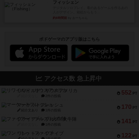
フィッシェン
デジタルソロプレイ。毒のあるゲームを作るあの
人がデザイン。箱絵からもう...
約8時間前
by おーちゃん
ボドゲーマのアプリ版はこちら
アクセス数 急上昇中
リワイルド：サウスアメリカ
552
PT
紹介文なし
2件の投稿
マーケットフレッシュ
170
PT
紹介文あり
1件の投稿
ファイアー・ブルズ / 火牛陣
141
PT
紹介文なし
1件の投稿
ワン・トゥ・ファイブ
122
PT
紹介文あり
1件の投稿