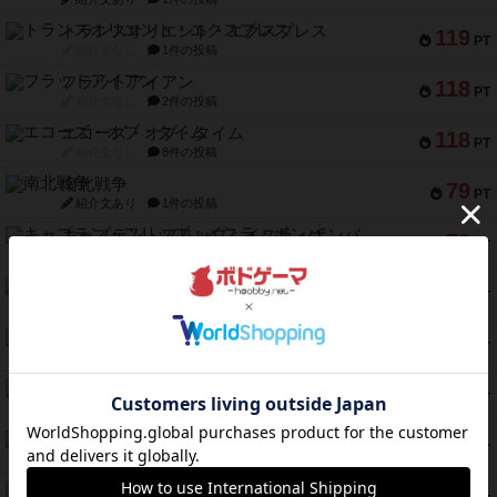
トランスオリエント・エクスプレス
119
PT
紹介文なし
1件の投稿
フラットアイアン
118
PT
紹介文なし
2件の投稿
エコーズ・オブ・タイム
118
PT
紹介文なし
8件の投稿
南北戦争
79
PT
紹介文あり
1件の投稿
キャプテン・フリップ：イスラ・ボンバ
72
PT
紹介文なし
2件の投稿
メメントオンラインタクティクス
70
PT
紹介文あり
4件の投稿
パーミッド
68
PT
紹介文なし
1件の投稿
クリーグ
57
PT
紹介文あり
1件の投稿
セミファイナル ～お前はまだ生きている～
53
PT
紹介文あり
1件の投稿
ふたつの街の物語