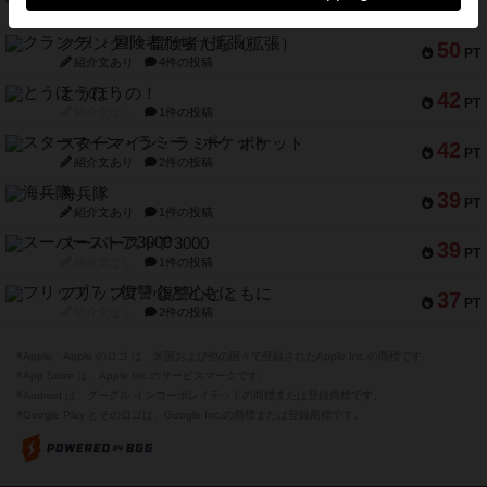
52
PT
紹介文あり
18件の投稿
クランク! ：冒険者たち（拡張）
50
PT
紹介文あり
4件の投稿
とうほうの！
42
PT
紹介文なし
1件の投稿
スターマイン・ラミー ポケット
42
PT
紹介文あり
2件の投稿
海兵隊
39
PT
紹介文あり
1件の投稿
スーパーストア3000
39
PT
紹介文なし
1件の投稿
フリップ７：復讐心とともに
37
PT
紹介文なし
2件の投稿
※Apple、Apple のロゴ は、米国および他の国々で登録されたApple Inc.の商標です。
※App Store は、Apple Inc.のサービスマークです。
※Android は、グーグル インコーポレイテッドの商標または登録商標です。
※Google Play とそのロゴは、Google Inc.の商標または登録商標です。