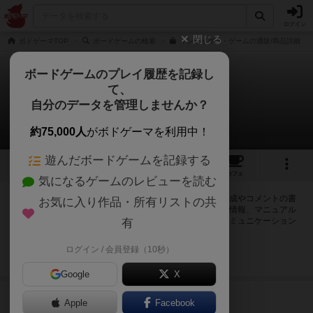
ログイン
閉じる
ボドゲーマTOP
ボードゲームの検索
インサイダー・ゲームの通販/商品詳細
ボードゲームのプレイ履歴を記録し
て、
インサイダー・ゲーム
自分のデータを管理しませんか？
2件の掲示板
約75,000人
がボドゲーマを利用中！
遊んだボードゲームを記録する
17
4
67
386
トップ
画像
動画
レビュー
カフェ
気になるゲームのレビューを読む
ログインするとインサイダー・ゲームに関する掲示板の作成やコメントの書
お気に入り作品・所有リストの共
き込みが出来るようになります。ルールの疑問やエラッタ情報、マニュアル
では判断し辛い曖昧な表記等について会員同士で自由にコミュニケーション
有
をとることが出来ます。
ログイン / 会員登録（10秒）
ログイン/無料会員登録
Google
X
24名
が閲覧
約1ヶ月前
Apple
Facebook