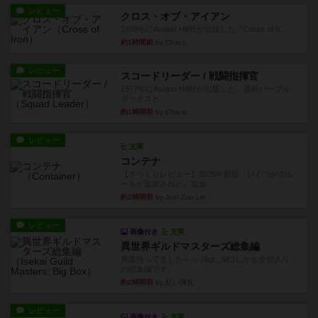
レビュー
クロス・オブ・アイアン
1978年にAvalon Hill社が出版した『Cross of Ir...
約1時間前
by Chaco
レビュー
スコードリーダー / 戦闘指揮官
1977年にAvalon Hill社が出版した、通称パープル
ボックスと...
約1時間前
by Chaco
レビュー
充実
コンテナ
【ざっくりレビュー】2026年新版、いくつかのル
ールが追加された。追加...
約2時間前
by Juin-Zuo Lin
レビュー
画像付き
充実
異世界ギルドマスターズ総集編
再販待ってました～っ (&gt;_&lt;)しかも全部入り
の総集編です...
約2時間前
by 紅い弾丸
レビュー
画像付き
充実