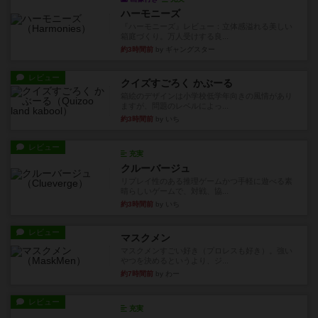
ハーモニーズ
『ハーモニーズ』レビュー：立体感溢れる美しい
箱庭づくり。万人受けする良...
約3時間前
by ギャングスター
レビュー
クイズすごろく かぶーる
箱絵のデザインは小学校低学年向きの風情があり
ますが、問題のレベルによっ...
約3時間前
by いち
レビュー
充実
クルーバージュ
リプレイ性のある推理ゲームかつ手軽に遊べる素
晴らしいゲームで、対戦、協...
約3時間前
by いち
レビュー
マスクメン
マスクメンすごい好き（プロレスも好き）。強い
やつを決めるというより、ジ...
約7時間前
by わー
レビュー
充実