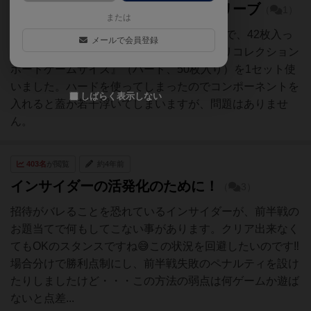
カードのサイズと枚数、使ったスリーブ
（
1）
または
入っているカードのサイズは55mm✕85mmで、42枚入っ
メールで会員登録
ています。スリーブには『カードアクセサリコレクション
ボードゲームサイズ』（ハード、50枚入り）を1セット使
いました。ハードを使ってしまったのでコンポーネントを
しばらく表示しない
入れると蓋が若干浮いてしまいますが、問題はありませ
ん。
403名
が閲覧
約4年前
インサイダーの活発化のために！
（
3）
招待がバレることを恐れているインサイダーが、前半戦の
お題当てで何もしてこない事があります。クリア出来なく
てもOKのスタンスですね😅この状況を回避したいのです‼️
場合分けで勝利点制にし、前半戦失敗のペナルティを設け
たりしましたけど・・・この方法の弱点は何ゲームか遊ば
ないと点差...