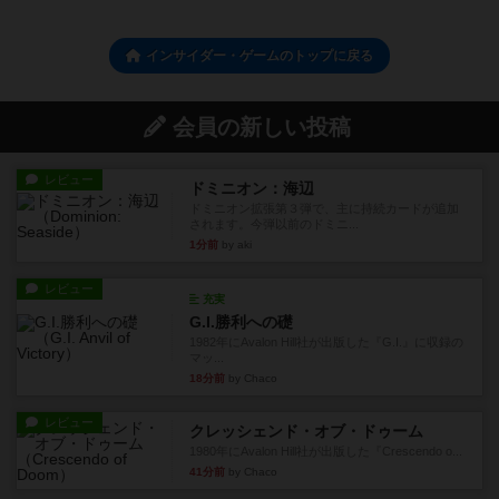
インサイダー・ゲームのトップに戻る
会員の新しい投稿
レビュー
ドミニオン：海辺
ドミニオン拡張第３弾で、主に持続カードが追加
されます。今弾以前のドミニ...
1分前
by aki
レビュー
充実
G.I.勝利への礎
1982年にAvalon Hill社が出版した『G.I.』に収録の
マッ...
18分前
by Chaco
レビュー
クレッシェンド・オブ・ドゥーム
1980年にAvalon Hill社が出版した『Crescendo o...
41分前
by Chaco