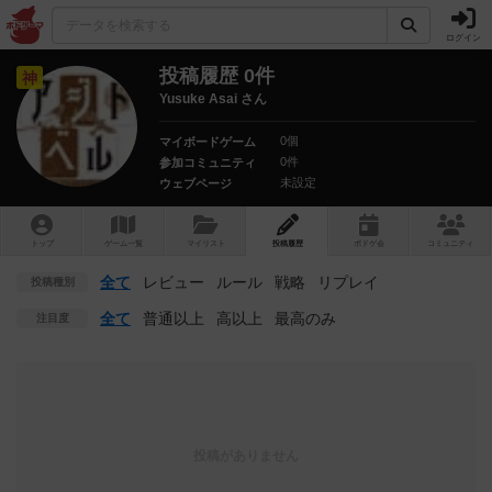
ログイン
投稿履歴 0件
神
Yusuke Asai さん
0個
マイボードゲーム
0件
参加コミュニティ
未設定
ウェブページ
トップ
ゲーム一覧
マイリスト
投稿履歴
ボ
ドゲ
会
コミュニティ
全て
レビュー
ルール
戦略
リプレイ
投稿種別
全て
普通以上
高以上
最高のみ
注目度
投稿がありません