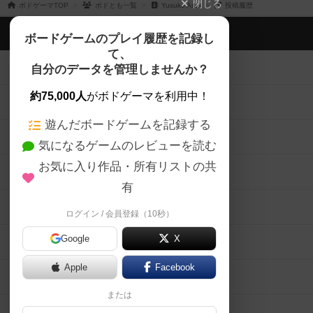
閉じる
ボドゲーマTOP
ボドとも一覧
Yusuke Asai
投稿履歴
ボドゲーマTOP
ボードゲームのプレイ履歴を記録し
て、
ボードゲームを検索する
自分のデータを管理しませんか？
約75,000人
がボドゲーマを利用中！
ボードゲームの新着レビュー
遊んだボードゲームを記録する
ボードゲーム会情報
気になるゲームのレビューを読む
お気に入り作品・所有リストの共
メカニクス特集
有
掲示板・トピックス
ログイン / 会員登録（10秒）
Google
X
ボドとも・会員一覧
Apple
Facebook
ボードゲーム業界コラム
または
ボドゲーマご利用案内