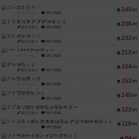
コレクト！
240
PT
紹介文なし
1件の投稿
トリオンフ ア マレンゴ
236
PT
紹介文あり
1件の投稿
エレメンツ
232
PT
紹介文あり
4件の投稿
バー！パーティー
212
PT
紹介文なし
1件の投稿
ギョッと
154
PT
紹介文あり
1件の投稿
クルティボ
152
PT
紹介文なし
1件の投稿
ブラヴェスト
140
PT
紹介文なし
1件の投稿
ドブル：ポケットモンスター
122
PT
紹介文あり
4件の投稿
ジャンヌ・ダルク-オルレアン ドロー＆ライト
118
PT
紹介文なし
5件の投稿
ファースト・イン・フライト
94
PT