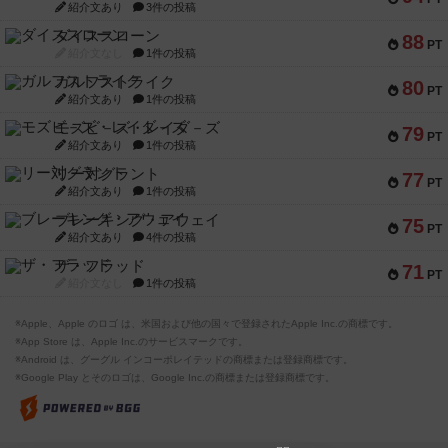
紹介文あり
3件の投稿
ダイススローン
88
PT
紹介文なし
1件の投稿
ガルフストライク
80
PT
紹介文あり
1件の投稿
モズビ－ズ・レイダ－ズ
79
PT
紹介文あり
1件の投稿
リー対グラント
77
PT
紹介文あり
1件の投稿
ブレーキング・アウェイ
75
PT
紹介文あり
4件の投稿
ザ・フラッド
71
PT
紹介文なし
1件の投稿
※Apple、Apple のロゴ は、米国および他の国々で登録されたApple Inc.の商標です。
※App Store は、Apple Inc.のサービスマークです。
※Android は、グーグル インコーポレイテッドの商標または登録商標です。
※Google Play とそのロゴは、Google Inc.の商標または登録商標です。