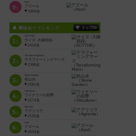
Azul
9
アズール
位
1904名
興味ありランキング
トップ50
SCYTHE
1
サイズ -大鎌戦役-
位
2416名
Terraforming Mars
2
テラフォーミングマーズ
位
2396名
Stone Garden
3
枯山水
位
2281名
Viticulture
4
ワイナリーの四季
位
2273名
Agricola
5
アグリコラ
位
2120名
Azul
6
アズール
位
2034名