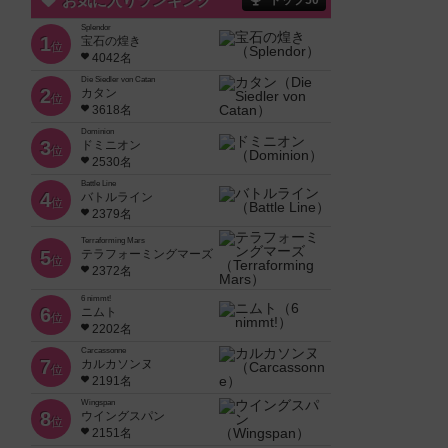
お気に入りランキング
トップ50
Splendor
1
宝石の煌き
位
4042名
Die Siedler von Catan
2
カタン
位
3618名
Dominion
3
ドミニオン
位
2530名
Battle Line
4
バトルライン
位
2379名
Terraforming Mars
5
テラフォーミングマーズ
位
2372名
6 nimmt!
6
ニムト
位
2202名
Carcassonne
7
カルカソンヌ
位
2191名
Wingspan
8
ウイングスパン
位
2151名