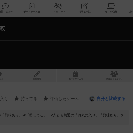
索
新着レビュー
ボードゲーム会
コミュニティ
掲示板一覧
較
スト
投稿履歴
ボ
ー
ドゲ
ーム
会
参加
コミュニティ
入り
持ってる
評価したゲーム
自分と
比較する
の「興味あり」や「持ってる」、2人とも共通の「お気に入り」「興味あり」を