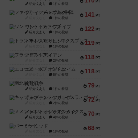
170
PT
紹介文あり
1件の投稿
ファイアー・ブルズ / 火牛陣
141
PT
紹介文なし
1件の投稿
ワン・トゥ・ファイブ
122
PT
紹介文あり
1件の投稿
トランスオリエント・エクスプレス
119
PT
紹介文なし
1件の投稿
フラットアイアン
118
PT
紹介文なし
2件の投稿
エコーズ・オブ・タイム
118
PT
紹介文なし
8件の投稿
南北戦争
79
PT
紹介文あり
1件の投稿
キャプテン・フリップ：イスラ・ボンバ
72
PT
紹介文なし
2件の投稿
メメントオンラインタクティクス
70
PT
紹介文あり
4件の投稿
パーミッド
68
PT
紹介文なし
1件の投稿