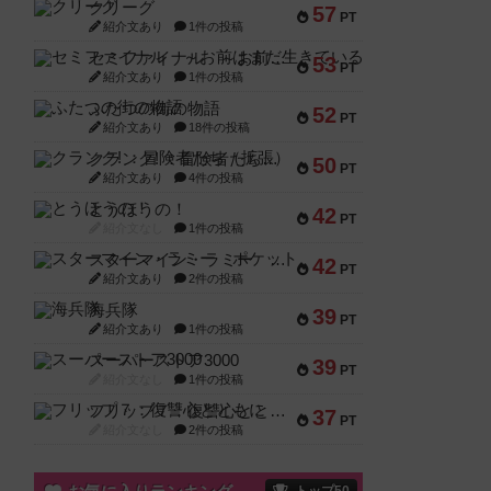
クリーグ
57
PT
紹介文あり
1件の投稿
セミファイナル ～お前はまだ生きている～
53
PT
紹介文あり
1件の投稿
ふたつの街の物語
52
PT
紹介文あり
18件の投稿
クランク! ：冒険者たち（拡張）
50
PT
紹介文あり
4件の投稿
とうほうの！
42
PT
紹介文なし
1件の投稿
スターマイン・ラミー ポケット
42
PT
紹介文あり
2件の投稿
海兵隊
39
PT
紹介文あり
1件の投稿
スーパーストア3000
39
PT
紹介文なし
1件の投稿
フリップ７：復讐心とともに
37
PT
紹介文なし
2件の投稿