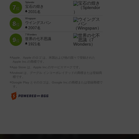
Splendor
7
宝石の煌き
位
2031名
Wingspan
8
ウイングスパン
位
2007名
7 Wonders
9
世界の七不思議
位
1921名
※Apple、Apple のロゴ は、米国および他の国々で登録された
Apple Inc.の商標です。
※App Store は、Apple Inc.のサービスマークです。
※Android は、グーグル インコーポレイテッドの商標または登録商
標です。
※Google Play とそのロゴは、Google Inc.の商標または登録商標で
す。