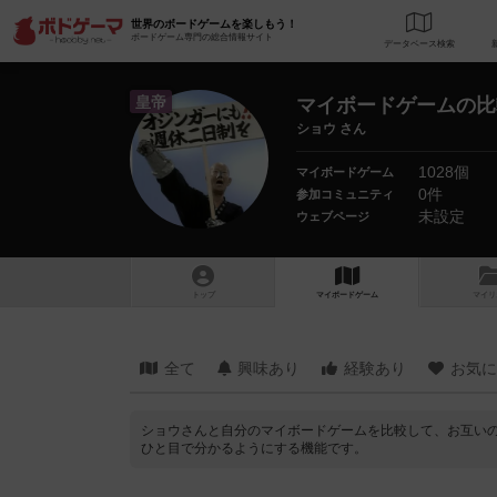
世界のボードゲームを楽しもう！
ボードゲーム専門の総合情報サイト
データベース
検
皇帝
マイボードゲームの比
ショウ さん
1028個
マイボードゲーム
0件
参加コミュニティ
未設定
ウェブページ
トップ
マイボードゲーム
マイリ
全て
興味あり
経験あり
お気に
ショウさんと自分のマイボードゲームを比較して、お互い
ひと目で分かるようにする機能です。