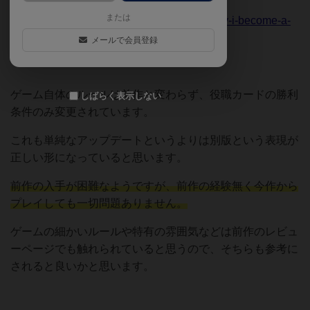
ボドゲーマのリンクはこちら
または
https://bodoge.hoobby.net/games/in-this-way-i-become-a-
dictator
メールで会員登録
ゲーム自体のルールは前作と変わらず、役職カードの勝利
しばらく表示しない
条件のみ変更されています。
これも単純なアップデートというよりは別版という表現が
正しい形になっていると思います。
前作の入手が困難なようですが、前作の経験無く今作から
プレイしても一切問題ありません。
ゲームの細かいルールや特有の雰囲気などは前作のレビュ
ーページでも触れられていると思うので、そちらも参考に
されると良いかと思います。