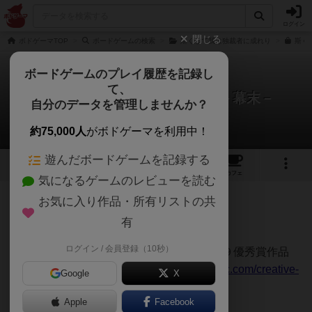
ログイン
閉じる
ボドゲーマTOP
ボードゲームの検索
斯くして我は独裁者に成れり
斯く
ボードゲームのプレイ履歴を記録し
て、
斯くして我は独裁者に成れり－幕末－
自分のデータを管理しませんか？
てぃーいさんのレビュー
約75,000人
がボドゲーマを利用中！
遊んだボードゲームを記録する
3
8
15
トップ
画像
動画
レビュー
カフェ
気になるゲームのレビューを読む
お気に入り作品・所有リストの共
283名
2名
0
6年弱前
有
ログイン / 会員登録（10秒）
このゲームはゲームマーケット大賞２０１９優秀賞作品
斯くして我は独裁者に成れり (
https://ahcahc.com/creative-
Google
X
ahc/kushiteha/
) の別版にあたります。
Apple
Facebook