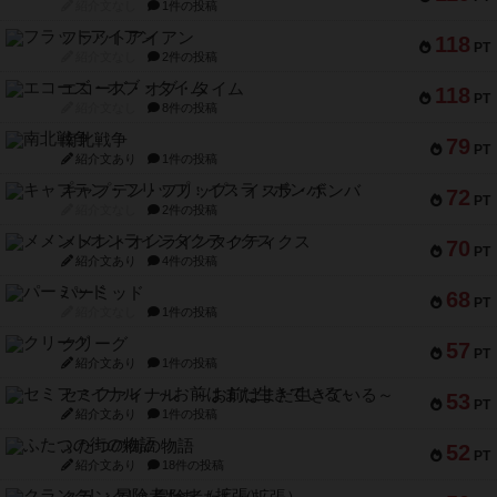
紹介文なし
1件の投稿
フラットアイアン
118
PT
紹介文なし
2件の投稿
エコーズ・オブ・タイム
118
PT
紹介文なし
8件の投稿
南北戦争
79
PT
紹介文あり
1件の投稿
キャプテン・フリップ：イスラ・ボンバ
72
PT
紹介文なし
2件の投稿
メメントオンラインタクティクス
70
PT
紹介文あり
4件の投稿
パーミッド
68
PT
紹介文なし
1件の投稿
クリーグ
57
PT
紹介文あり
1件の投稿
セミファイナル ～お前はまだ生きている～
53
PT
紹介文あり
1件の投稿
ふたつの街の物語
52
PT
紹介文あり
18件の投稿
クランク! ：冒険者たち（拡張）