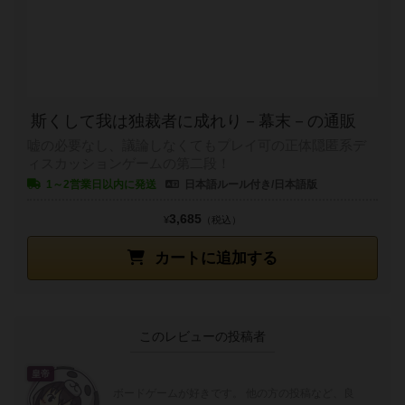
斯くして我は独裁者に成れり－幕末－の通販
嘘の必要なし、議論しなくてもプレイ可の正体隠匿系デ
ィスカッションゲームの第二段！
1～2営業日以内に発送
日本語ルール付き/日本語版
3,685
¥
（税込）
カートに追加する
このレビューの投稿者
皇帝
ボードゲームが好きです。 他の方の投稿など、良