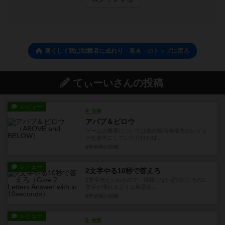
斯くして我は独裁者に成れり－幕末－のトップに戻る
てぃーいさんの投稿
レビュー
充実
アバブ＆ビロウ
ゲームの概要については他の投稿者様方のレビュ
ーを参考にしていただければ...
6年弱前
の投稿
レビュー
2文字やる10秒で答えろ
2文字与えられるので、隣接しない2箇所にその2
文字が現れるような単語を...
6年弱前
の投稿
レビュー
充実