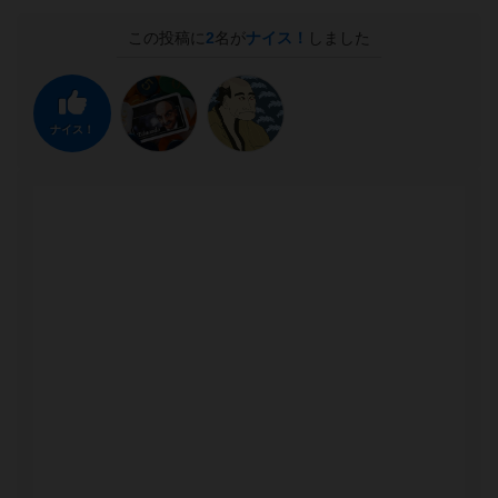
この投稿に
2
名が
ナイス！
しました
ナイス！