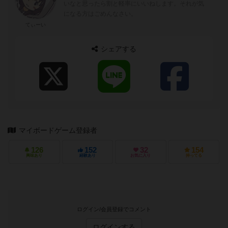
いなと思ったら割と軽率にいいねします。それが気
になる方はごめんなさい。
てぃーい
シェアする
マイボードゲーム登録者
126
152
32
154
興味あり
経験あり
お気に入り
持ってる
ログイン/会員登録でコメント
ログインする