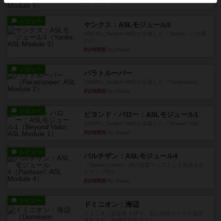
約2時間前
by Chaco
レビュー
ヤンクス：ASLモジュール3
1987年にAvalon Hill社が出版した『Yanks』に付属
のマ...
約2時間前
by Chaco
レビュー
パラトルーパー
1986年にAvalon Hill社が出版した『Paratrooper...
約2時間前
by Chaco
レビュー
ビヨンド・バロー：ASLモジュール1
1985年にAvalon Hill社が出版した『Beyond Valo...
約2時間前
by Chaco
レビュー
パルチザン：ASLモジュール4
『Squad Leader』用の追加マップとして発売され
たマップ#10...
約2時間前
by Chaco
レビュー
ドミニオン：海辺
ドミニオン拡張第３弾で、主に持続カードが追加
されます。今弾以前のドミニ...