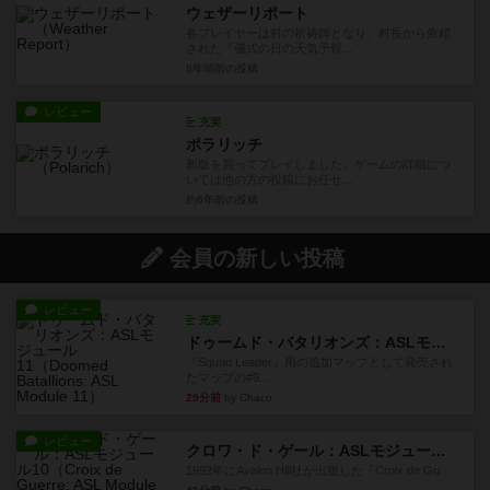
ウェザーリポート
各プレイヤーは村の祈祷師となり、村長から依頼
された『儀式の日の天気予報...
6年弱前
の投稿
レビュー
充実
ポラリッチ
新版を買ってプレイしました。ゲームの詳細につ
いては他の方の投稿にお任せ...
約6年前
の投稿
会員の新しい投稿
レビュー
充実
ドゥームド・バタリオンズ：ASLモジュール11
『Squad Leader』用の追加マップとして発売され
たマップの#9...
29分前
by Chaco
レビュー
クロワ・ド・ゲール：ASLモジュール10
1992年にAvalon Hill社が出版した『Croix de Gu...