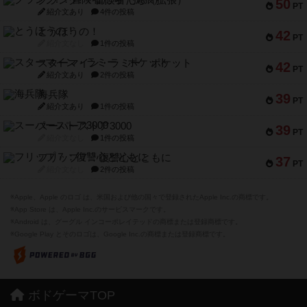
50
PT
紹介文あり
4件の投稿
とうほうの！
42
PT
紹介文なし
1件の投稿
スターマイン・ラミー ポケット
42
PT
紹介文あり
2件の投稿
海兵隊
39
PT
紹介文あり
1件の投稿
スーパーストア3000
39
PT
紹介文なし
1件の投稿
フリップ７：復讐心とともに
37
PT
紹介文なし
2件の投稿
※Apple、Apple のロゴ は、米国および他の国々で登録されたApple Inc.の商標です。
※App Store は、Apple Inc.のサービスマークです。
※Android は、グーグル インコーポレイテッドの商標または登録商標です。
※Google Play とそのロゴは、Google Inc.の商標または登録商標です。
ボドゲーマTOP