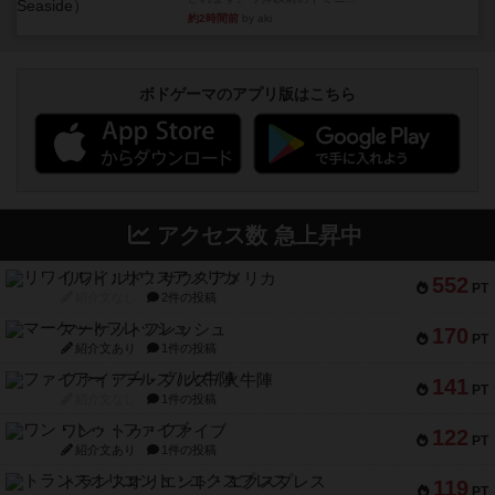
約2時間前
by aki
ボドゲーマのアプリ版はこちら
アクセス数 急上昇中
リワイルド：サウスアメリカ
552
PT
紹介文なし
2件の投稿
マーケットフレッシュ
170
PT
紹介文あり
1件の投稿
ファイアー・ブルズ / 火牛陣
141
PT
紹介文なし
1件の投稿
ワン・トゥ・ファイブ
122
PT
紹介文あり
1件の投稿
トランスオリエント・エクスプレス
119
PT