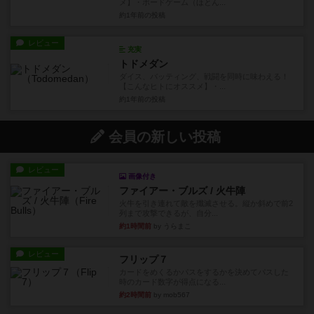
メ】・ボードゲーム（ほとん...
約1年前
の投稿
レビュー
充実
トドメダン
ダイス、バッティング、戦闘を同時に味わえる！
【こんなヒトにオススメ】・...
約1年前
の投稿
会員の新しい投稿
レビュー
画像付き
ファイアー・ブルズ / 火牛陣
火牛を引き連れて敵を殲滅させる。縦か斜めで前2
列まで攻撃できるが、自分...
約1時間前
by うらまこ
レビュー
フリップ７
カードをめくるかパスをするかを決めてパスした
時のカード数字が得点になる...
約2時間前
by mob567