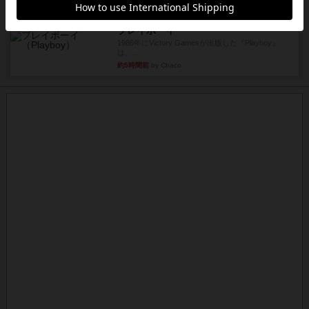
レビュー
充実
プレイボーイ
1986年にVictory Gamesが出版した『Playboy』
は、...
約5時間前
by Chaco