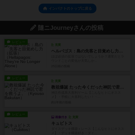
インパクトのトップに戻る
隨ニJourneyさんの投稿
レビュー
充実
ヘルパゴス：島の先客と目覚めし力（拡張）
ほぼ必須の拡張ではないでしょうか？通常だとラ
ウンドごとの変化が天気しか...
25日前
の投稿
レビュー
充実
教祖爆誕 たった今くだった神託で君を救うよ。
神託作成系大喜利ゲーム【こんなヒトにオスス
メ】・手軽に大喜利したい！・...
約1年前
の投稿
レビュー
画像付き
充実
キュビトス
ダイスデッキ構築＋レース【こんなヒトにオスス
メ】・デッキ構築好き・ダイ...