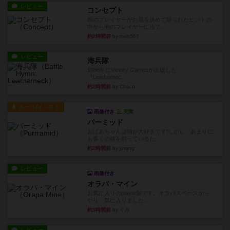
レビュー
コンセプト
親のプレイヤーがお題を決めて限られたヒントの
中から他のプレイヤーに当て...
約2時間前
by mob567
レビュー
海兵隊
1988年にVictory Gamesが出版した
『Leathernec...
約2時間前
by Chaco
ルール/インスト
画像付き
充実
パーミッド
おばあちゃんは猫が大好きです!しかし、あまりに
も多くの猫を飼っているた...
約2時間前
by jurong
レビュー
画像付き
オラパ・マイン
お気に入りのplayte製です。オラパスペースから
やり、気に入りました...
約3時間前
by くみ