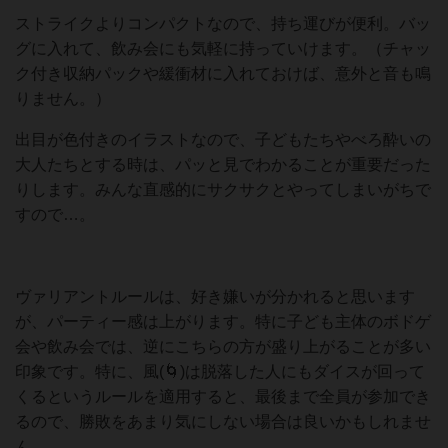
ストライクよりコンパクトなので、持ち運びが便利。バッ
グに入れて、飲み会にも気軽に持っていけます。（チャッ
ク付き収納パックや緩衝材に入れておけば、意外と音も鳴
りません。）
出目が色付きのイラストなので、子どもたちやべろ酔いの
大人たちとする時は、パッと見でわかることが重要だった
りします。みんな直感的にサクサクとやってしまいがちで
すので…。
ヴァリアントルールは、好き嫌いが分かれると思います
が、パーティー感は上がります。特に子ども主体のボドゲ
会や飲み会では、逆にこちらの方が盛り上がることが多い
印象です。特に、風(🌀)は脱落した人にもダイスが回って
くるというルールを適用すると、最後まで全員が参加でき
るので、勝敗をあまり気にしない場合は良いかもしれませ
ん。