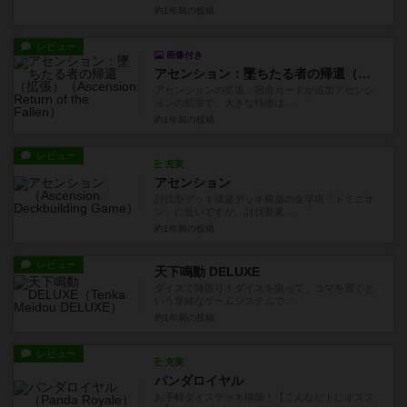
約1年前
の投稿
レビュー
画像付き
アセンション：墜ちたる者の帰還（拡張）
アセンションの拡張。宿命カードが追加アセンシ
ョンの拡張で、大きな特徴は...
約1年前
の投稿
レビュー
充実
アセンション
討伐型デッキ構築デッキ構築の金字塔「ドミニオ
ン」に近いですが、討伐要素...
約1年前
の投稿
レビュー
天下鳴動 DELUXE
ダイスで陣取り！ダイスを振って、コマを置くと
いう単純なゲームシステムで...
約1年前
の投稿
レビュー
充実
パンダロイヤル
お手軽ダイスデッキ構築！【こんなヒトにオスス