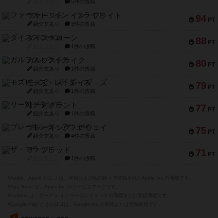
紹介文なし
5件の投稿
ファースト・イン・フライト
94
PT
紹介文あり
3件の投稿
ダイススローン
88
PT
紹介文なし
1件の投稿
ガルフストライク
80
PT
紹介文あり
1件の投稿
モズビ－ズ・レイダ－ズ
79
PT
紹介文あり
1件の投稿
リー対グラント
77
PT
紹介文あり
1件の投稿
ブレーキング・アウェイ
75
PT
紹介文あり
4件の投稿
ザ・フラッド
71
PT
紹介文なし
1件の投稿
※Apple、Apple のロゴ は、米国および他の国々で登録されたApple Inc.の商標です。
※App Store は、Apple Inc.のサービスマークです。
※Android は、グーグル インコーポレイテッドの商標または登録商標です。
※Google Play とそのロゴは、Google Inc.の商標または登録商標です。