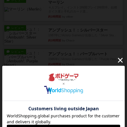
レビュー
マーリン
４人プレイ。インスト1時間プレイ2時間半。結構
ダイス運と手札のカード運...
約3時間前
by oliber
レビュー
アンブッシュ！：シルバースター
1987年にVictory Gamesが出版した『Silver Sta...
約3時間前
by Chaco
レビュー
アンブッシュ！：パープルハート
1985年にVictory Gamesが出版した『Purple Hea...
約4時間前
by Chaco
レビュー
アンブッシュ！：ムーブアウト！
1984年にVictory Gamesが出版した『Move
Out！』...
約4時間前
by Chaco
レビュー
スカルキング
とにかく楽しい！最高のゲームではと思います。
ルールは多少ゲーム慣れした...
約4時間前
by ジェイとと