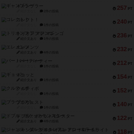
ギャンブラー
257
PT
紹介文なし
2件の投稿
コレクト！
240
PT
紹介文なし
1件の投稿
トリオンフ ア マレンゴ
236
PT
紹介文あり
1件の投稿
エレメンツ
232
PT
紹介文あり
4件の投稿
バー！パーティー
212
PT
紹介文なし
1件の投稿
ギョッと
154
PT
紹介文あり
1件の投稿
クルティボ
152
PT
紹介文なし
1件の投稿
ブラヴェスト
140
PT
紹介文なし
1件の投稿
ドブル：ポケットモンスター
122
PT
紹介文あり
4件の投稿
ジャンヌ・ダルク-オルレアン ドロー＆ライト
118
PT