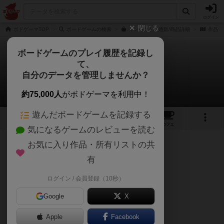
ログイン
閉じる
ボドゲーマTOP
ボードゲームの検索
インパクトの通販/商品詳細
作品デ
ボードゲームのプレイ履歴を記録し
て、
インパクト
自分のデータを管理しませんか？
隨ニJourneyさんのレビュー
約75,000人
がボドゲーマを利用中！
遊んだボードゲームを記録する
6
2
10
43
トップ
画像
動画
レビュー
カフェ
気になるゲームのレビューを読む
お気に入り作品・所有リストの共
269名
1名
0
約1年前
有
ログイン / 会員登録（10秒）
ストライクの改良版！
Google
X
Apple
Facebook
【こんなヒトにオススメ】