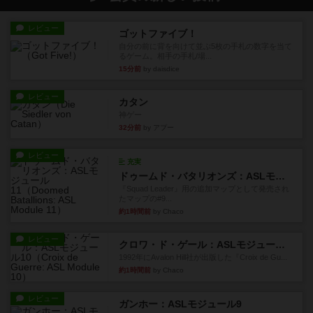
レビュー
ゴットファイブ！
自分の前に背を向けて並ぶ5枚の手札の数字を当て
るゲーム。相手の手札/場...
15分前
by daisdice
レビュー
カタン
神ゲー
32分前
by アプー
レビュー
充実
ドゥームド・バタリオンズ：ASLモジュール11
『Squad Leader』用の追加マップとして発売され
たマップの#9...
約1時間前
by Chaco
レビュー
クロワ・ド・ゲール：ASLモジュール10
1992年にAvalon Hill社が出版した『Croix de Gu...
約1時間前
by Chaco
レビュー
ガンホー：ASLモジュール9