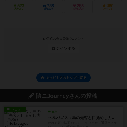
523
783
253
460
興味あり
経験あり
お気に入り
持ってる
ログイン/会員登録でコメント
ログインする
キュビトスのトップに戻る
隨ニJourneyさんの投稿
レビュー
充実
ヘルパゴス：島の先客と目覚めし力（拡張）
ほぼ必須の拡張ではないでしょうか？通常だとラ
ウンドごとの変化が天気しか...