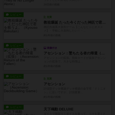
28日前
の投稿
レビュー
充実
教祖爆誕 たった今くだった神託で君を救うよ。
神託作成系大喜利ゲーム【こんなヒトにオスス
メ】・手軽に大喜利したい！・...
約1年前
の投稿
レビュー
画像付き
アセンション：墜ちたる者の帰還（拡張）
アセンションの拡張。宿命カードが追加アセンシ
ョンの拡張で、大きな特徴は...
約1年前
の投稿
レビュー
充実
アセンション
討伐型デッキ構築デッキ構築の金字塔「ドミニオ
ン」に近いですが、討伐要素...
約1年前
の投稿
レビュー
天下鳴動 DELUXE
ダイスで陣取り！ダイスを振って、コマを置くと