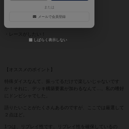
または
・デッキ構築好き
メールで会員登録
・ダイスジャラジャラしたい！
・レースがしたい！
しばらく表示しない
【オススメのポイント】
特殊ダイスなんて、振ってるだけで楽しいじゃないです
か！それに、デッキ構築要素が加わるなんて…。私の嗜好
にドンピシャでした。
語りたいことがたくさんあるのですが、ここでは厳選して
２点ほど。
1つは、リプレイ性です。リプレイ性を確保しているの