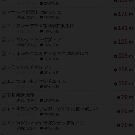
PT
紹介文なし
2件の投稿
マーケットフレッシュ
170
PT
紹介文あり
1件の投稿
ファイアー・ブルズ / 火牛陣
141
PT
紹介文なし
1件の投稿
ワン・トゥ・ファイブ
122
PT
紹介文あり
1件の投稿
トランスオリエント・エクスプレス
119
PT
紹介文なし
1件の投稿
フラットアイアン
118
PT
紹介文なし
2件の投稿
エコーズ・オブ・タイム
118
PT
紹介文なし
8件の投稿
南北戦争
79
PT
紹介文あり
1件の投稿
キャプテン・フリップ：イスラ・ボンバ
72
PT
紹介文なし
2件の投稿
メメントオンラインタクティクス
70
PT
紹介文あり
4件の投稿