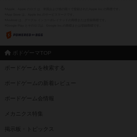
※Apple、Apple のロゴ は、米国および他の国々で登録されたApple Inc.の商標です。
※App Store は、Apple Inc.のサービスマークです。
※Android は、グーグル インコーポレイテッドの商標または登録商標です。
※Google Play とそのロゴは、Google Inc.の商標または登録商標です。
ボドゲーマTOP
ボードゲームを検索する
ボードゲームの新着レビュー
ボードゲーム会情報
メカニクス特集
掲示板・トピックス