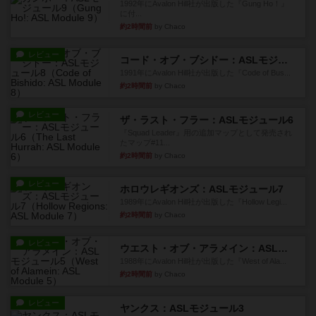
1992年にAvalon Hill社が出版した『Gung Ho！』
に付...
約2時間前
by Chaco
レビュー
コード・オブ・ブシドー：ASLモジュール8
1991年にAvalon Hill社が出版した『Code of Bus...
約2時間前
by Chaco
レビュー
ザ・ラスト・フラー：ASLモジュール6
『Squad Leader』用の追加マップとして発売され
たマップ#11...
約2時間前
by Chaco
レビュー
ホロウレギオンズ：ASLモジュール7
1989年にAvalon Hill社が出版した『Hollow Legi...
約2時間前
by Chaco
レビュー
ウエスト・オブ・アラメイン：ASLモジュール5
1988年にAvalon Hill社が出版した『West of Ala...
約2時間前
by Chaco
レビュー
ヤンクス：ASLモジュール3