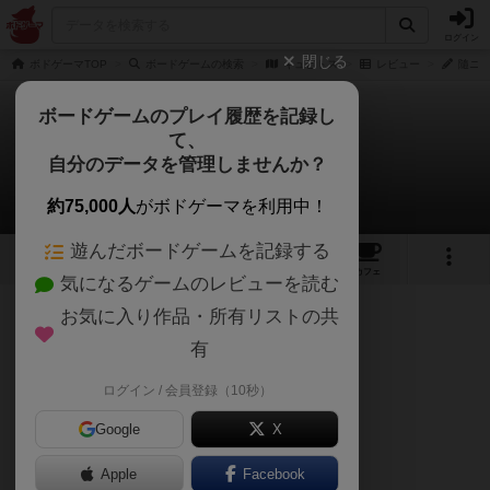
ログイン
閉じる
ボドゲーマTOP
ボードゲームの検索
キュビトス
レビュー
隨ニJo
ボードゲームのプレイ履歴を記録し
て、
キュビトス
自分のデータを管理しませんか？
隨ニJourneyさんのレビュー
約75,000人
がボドゲーマを利用中！
遊んだボードゲームを記録する
13
14
47
トップ
画像
動画
レビュー
カフェ
気になるゲームのレビューを読む
お気に入り作品・所有リストの共
761名
1名
0
約1年前
有
ログイン / 会員登録（10秒）
ダイスデッキ構築＋レース
Google
X
Apple
Facebook
【こんなヒトにオススメ】