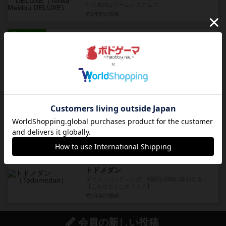
いう単純なゲームシステムで...
約1年前
の投稿
レビュー
充実
インパクト
ストライクの改良版！【こんなヒトにオスス
メ】・ボードゲームしたことない...
約1年前
の投稿
レビュー
充実
パンダロイヤル
お手軽ダイスデッキ構築！【こんなヒトにオスス
メ】・ボードゲーム（ほとん...
約1年前
の投稿
レビュー
充実
トドメダン
ダイス、バッティング、戦闘を同時に味わえる！
【こんなヒトにオススメ】・...
約1年前
の投稿
会員の新しい投稿