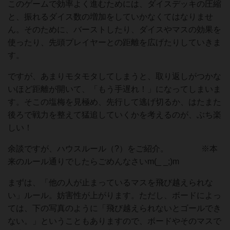
このゲームで効率よく進むためには、ダイスデッキの圧縮
と、振れるダイス数の増加をしていかなくてはなりませ
ん。そのために、バーストしたり、ダイスやマスの効果を
使ったり、先頭プレイヤーとの距離を広げたりしていきま
す。
ですが、あまりモタモタしてしまうと、取り返しがつかな
いほど距離が開いて、「もう手遅れ！」になってしまいま
す。そこの塩梅を見極め、先行して逃げ切るか、はたまた
後ろで戦力を整えて猛追していくかを考えるのが、ぶち楽
しい！
余談ですが、ハウスルール（?）をご紹介。 ※本
来のルール通りでしたらごめんなさいm(_ _;)m
まずは、「他の人が止まっているマスを飛び越えられな
い」ルール。妨害性が上がります。ただし、ボードによっ
ては、下の写真のように「飛び越えられないとゴールでき
ない。」ということもありますので、ボードやそのマスで