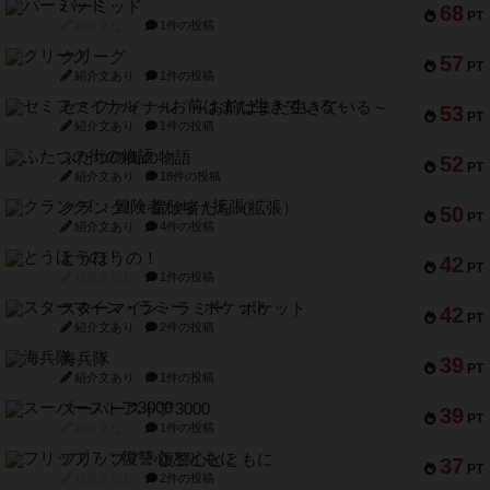
パーミッド
68
PT
紹介文なし
1件の投稿
クリーグ
57
PT
紹介文あり
1件の投稿
セミファイナル ～お前はまだ生きている～
53
PT
紹介文あり
1件の投稿
ふたつの街の物語
52
PT
紹介文あり
18件の投稿
クランク! ：冒険者たち（拡張）
50
PT
紹介文あり
4件の投稿
とうほうの！
42
PT
紹介文なし
1件の投稿
スターマイン・ラミー ポケット
42
PT
紹介文あり
2件の投稿
海兵隊
39
PT
紹介文あり
1件の投稿
スーパーストア3000
39
PT
紹介文なし
1件の投稿
フリップ７：復讐心とともに
37
PT
紹介文なし
2件の投稿