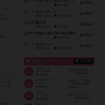
エコーズ・オブ・タイム
45
PT
紹介文なし
8件の投稿
フ
スカルキング
45
PT
です。じ
紹介文あり
12件の投稿
転を狙う
海兵隊
45
PT
紹介文あり
1件の投稿
Bitter End ブタペスト救出作戦
45
PT
紹介文なし
1件の投稿
ドコジャン
42
PT
紹介文あり
10件の投稿
お気に入りランキング
トップ50
Splendor
1
宝石の煌き
位
4041名
！
Die Siedler von Catan
い人と悪
2
カタン
位
やったほ
3616名
Dominion
3
ドミニオン
位
2530名
Battle Line