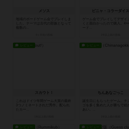
メソス
ピニャ・コラーダイ
地域のボードゲーム会でプレイしま
ゲーム会でプレイしてデザイ
した。テーマは古代の部族となって
くと面白かったので購入。4×
複数の...
ード...
9ヶ月前
の投稿
1年以上前
の投稿
レビュー
レビュー
スカウト！
ちんあなごっこ
これはドイツ年間ゲーム大賞の最終
誕生日にもらったゲーム。チ
3つノミネートされだ秀作。配られ
ゴを多く集めた人が勝ちで絵
たカー...
あい。...
1年以上前
の投稿
1年以上前
の投稿
レビュー
レビュー