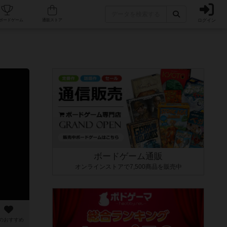
ログイン
カフェ/店舗
人気ボードゲーム
通販ストア
ボードゲーム通販
オンラインストアで7,500商品を販売中
のおすすめ