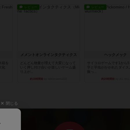
レビュー
レビュー
ュ
メメントオンラインタクティクス
ヘックメック
木箱を
どんどん物量が増えて大変になって
サイコロゲームです1から
大化
いく押し付け合いが楽しいゲーム盛
字と芋虫がかかれたダイス
り上が...
振っ...
約18時間前
by nekomanma222
約20時間前
by みいやん
閉じる
、