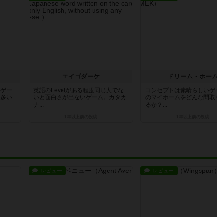
エイゴダーケ
ドリーム・ホー
のゲー
英語のLevelがある程度同じ人でな
コンセプトは素晴らしいゲ
、多い
いと面白さが出ないゲーム。カタカ
のマイホームをどんな間取
ナ...
るか？...
1年以上前
の投稿
1年以上前
の投稿
レビュー
レビュー