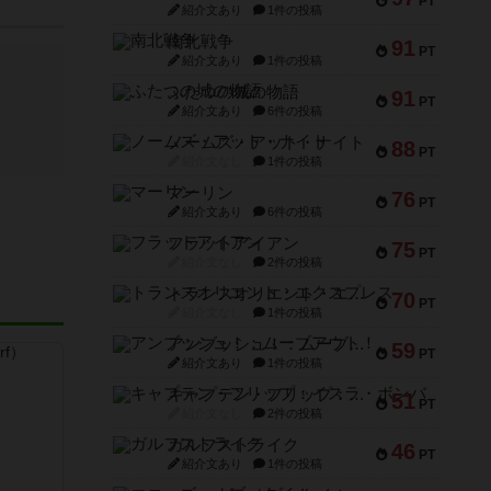
PT
紹介文あり
1件の投稿
南北戦争
91
PT
紹介文あり
1件の投稿
ふたつの城の物語
91
PT
紹介文あり
6件の投稿
ノームズ・アット・ナイト
88
PT
紹介文なし
1件の投稿
マーリン
76
PT
紹介文あり
6件の投稿
フラットアイアン
75
PT
紹介文なし
2件の投稿
トランスオリエント・エクスプレス
70
PT
紹介文なし
1件の投稿
アンブッシュ！：ムーブアウト！
59
PT
紹介文あり
1件の投稿
キャプテン・フリップ：イスラ・ボンバ
51
PT
紹介文なし
2件の投稿
ガルフストライク
46
PT
紹介文あり
1件の投稿