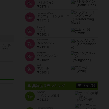
4
バトルライン
位
2378名
Terraforming Mars
5
テラフォーミングマーズ
位
2371名
6 nimmt!
6
ニムト
位
2202名
ム
Carcassonne
7
カルカソンヌ
位
ーム。夢
2191名
りでつく
Wingspan
8
ウイングスパン
位
2150名
Azul
9
アズール
位
1903名
興味ありランキング
トップ50
SCYTHE
1
サイズ -大鎌戦役-
位
2415名
Terraforming Mars