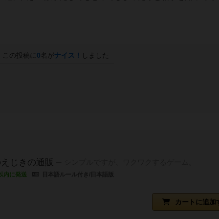
この投稿に
0
名が
ナイス！
しました
のえじきの通販
シンプルですが、ワクワクするゲーム。
以内に発送
日本語ルール付き/日本語版
カートに追加