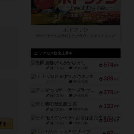
ボドファン
ボードゲームに特化したクラウドファンディング
アクセス数 急上昇中
無限まちがいさがし
574
PT
紹介文あり
2件の投稿
リワイルド：サウスアメリカ
389
PT
紹介文なし
2件の投稿
アンダー・ザ・テーブラー
378
PT
紹介文あり
1件の投稿
宵と暁の呪文書
133
PT
紹介文あり
8件の投稿
セミファイナル ～お前はまだ生きている～
103
PT
する
紹介文あり
1件の投稿
ワン・トゥ・ファイブ
97