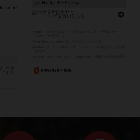
最近見たボードゲーム
Raj / Hol's der Geier
ハゲタカのえじき
※Apple、Apple のロゴ は、米国および他の国々で登録された
Apple Inc.の商標です。
※App Store は、Apple Inc.のサービスマークです。
※Android は、グーグル インコーポレイテッドの商標または登録商
標です。
※Google Play とそのロゴは、Google Inc.の商標または登録商標で
す。
5までの数
。これを