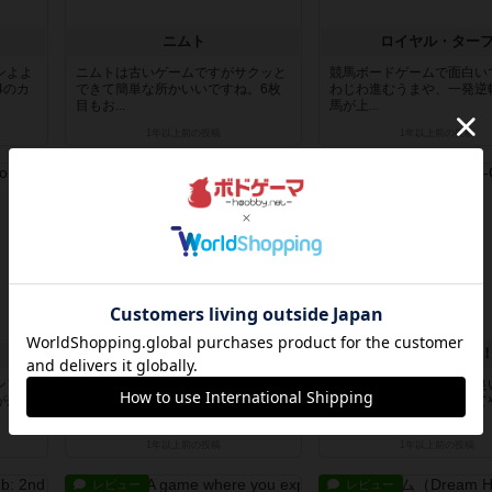
ス
ニムト
ロイヤル・ター
ンよよ
ニムトは古いゲームですがサクッと
競馬ボードゲームで面白い
4のカ
できて簡単な所かいいですね。6枚
わじわ進むうまや、一発逆
目もお...
馬が上...
1年以上前
の投稿
1年以上前
の投稿
レビュー
レビュー
ボーナンザ
バウンス・オフ
ンアナ
最初やったときは手札を変えられな
このゲームは運動神経の良
がかわ
いとか、取ってきたカードも左に入
い人と上手く組み合わせて
れるな...
うが断...
1年以上前
の投稿
1年以上前
の投稿
レビュー
レビュー