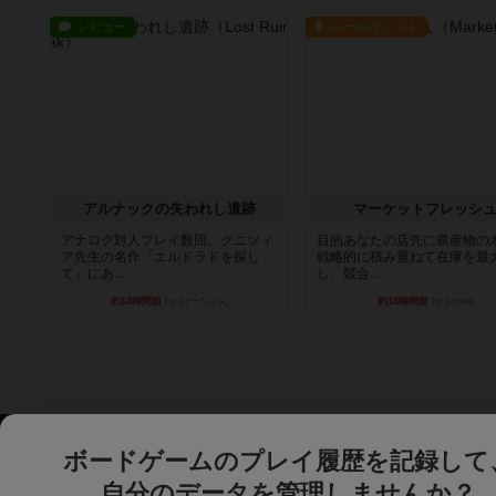
レビュー
ルール/インスト
アルナックの失われし遺跡
マーケットフレッシ
アナログ対人プレイ数回。クニツィ
目的あなたの店先に農産物の
ア先生の名作「エルドラドを探し
戦略的に積み重ねて在庫を最
て」にあ...
し、競合...
約14時間前
by おーちゃん
約18時間前
by jurong
ボードゲームのプレイ履歴を記録して
自分のデータを管理しませんか？