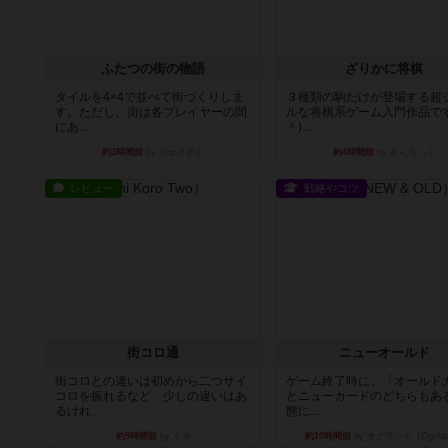
ふたつの街の物語
ざりかに将棋
タイルを4×4で並べて街づくりしま
３種類の駒だけが登場する超
す。ただし、街は各プレイヤーの間
ルな将棋系ゲーム入門作品です
にあ...
＾)...
約3時間前
by ジェイとと
約4時間前
by あんちっく
レビュー
戦略やコツ
街コロ通
ニューオールド
街コロとの違いは初めから二つサイ
ゲーム終了時に、「オールド
コロを振れるなど、少しの違いはあ
とニューカードのどちらもある
るけれ...
態に...
約9時間前
by くみ
約10時間前
by オグランド（Ogula