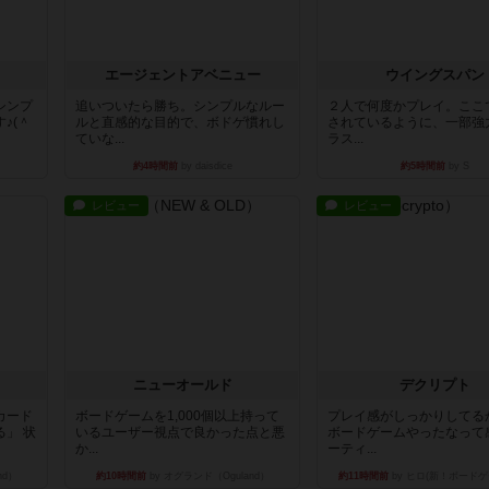
エージェントアベニュー
ウイングスパン
シンプ
追いついたら勝ち。シンプルなルー
２人で何度かプレイ。ここ
♪(＾
ルと直感的な目的で、ボドゲ慣れし
されているように、一部強
ていな...
ラス...
約4時間前
by daisdice
約5時間前
by S
レビュー
レビュー
ニューオールド
デクリプト
カード
ボードゲームを1,000個以上持って
プレイ感がしっかりしてる
」 状
いるユーザー視点で良かった点と悪
ボードゲームやったなって
か...
ーティ...
nd）
約10時間前
by オグランド（Oguland）
約11時間前
by ヒロ(新！ボードゲ