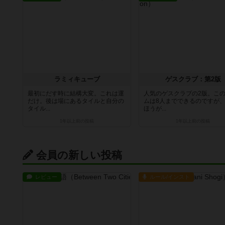
ラミィキューブ
ゲスクラブ：第2版
最初にだす時に結構大変。これは運
人気のゲスクラブの2版。こ
だけ。後は場にあるタイルと自分の
ムは8人までできるのですが
タイル...
ほうが...
1年以上前
の投稿
1年以上前
の投稿
会員の新しい投稿
レビュー
ルール/インスト