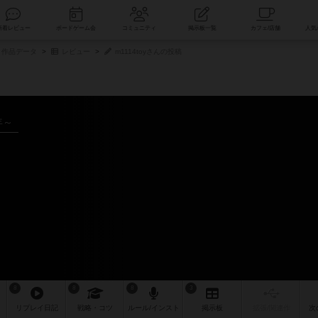
索
新着レビュー
ボードゲーム会
コミュニティ
掲示板一覧
作品データ
レビュー
m1114toyさんの投稿
年～
8
8
8
3
リプレイ
日記
戦略
・コツ
ルール
/インスト
掲示板
拡張/関連
作
次