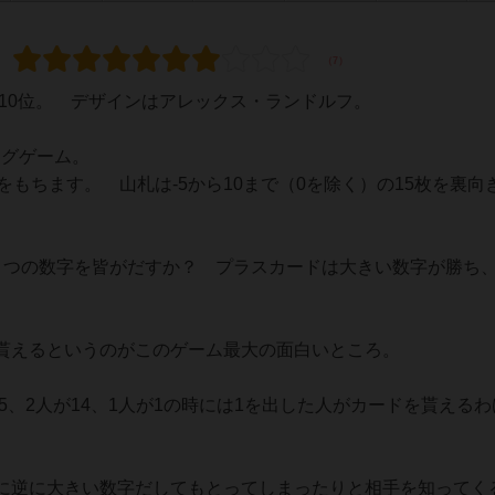
賞10位。 デザインはアレックス・ランドルフ。
ィングゲーム。
ドをもちます。 山札は-5から10まで（0を除く）の15枚を裏向
くつの数字を皆がだすか？ プラスカードは大きい数字が勝ち
貰えるというのがこのゲーム最大の面白いところ。
5、2人が14、1人が1の時には1を出した人がカードを貰えるわ
に逆に大きい数字だしてもとってしまったりと相手を知ってく