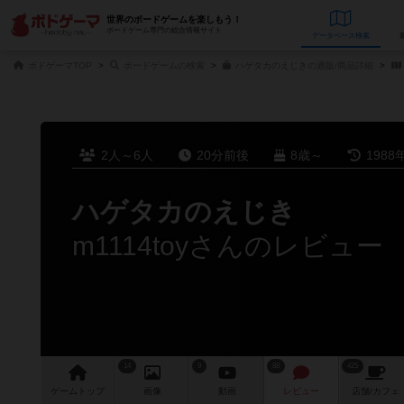
世界のボードゲームを楽しもう！
ボードゲーム専門の総合情報サイト
データベース
検
ボドゲーマTOP
ボードゲームの検索
ハゲタカのえじきの通販/商品詳細
2人～6人
20分前後
8歳～
1988
ハゲタカのえじき
m1114toyさんのレビュー
14
9
88
425
ゲーム
トップ
画像
動画
レビュー
店舗/
カフェ