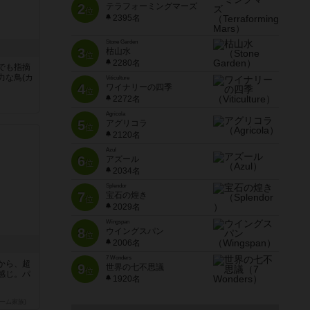
2
テラフォーミングマーズ
位
2395名
Stone Garden
3
枯山水
位
2280名
でも指摘
力な鳥(カ
Viticulture
4
ワイナリーの四季
位
2272名
Agricola
5
アグリコラ
位
2120名
Azul
6
アズール
位
2034名
Splendor
7
宝石の煌き
位
2029名
Wingspan
8
ウイングスパン
位
2006名
7 Wonders
から、超
9
世界の七不思議
位
感じ。パ
1920名
ーム家族)