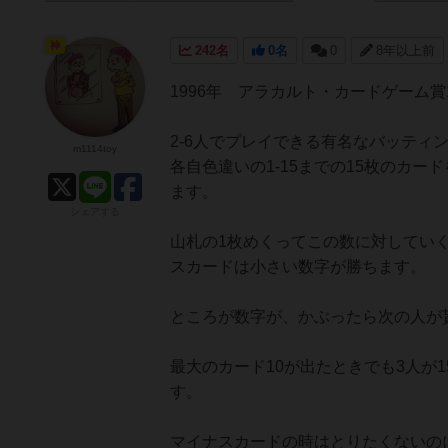
神
242名
0名
0
8年以上前
1996年 アラカルト・カードゲーム
2-6人でプレイできる有名なバッテ
m1114toy
各自色違いの1-15までの15枚のカー
ます。
シェアする
山札の1枚めくってこの数に対してい
スカードは小さい数字が勝ちます。
ところが数字が、かぶったら次の人が
最大のカード10が出たときでも3人が1
す。
マイナスカードの時はとりたくないの