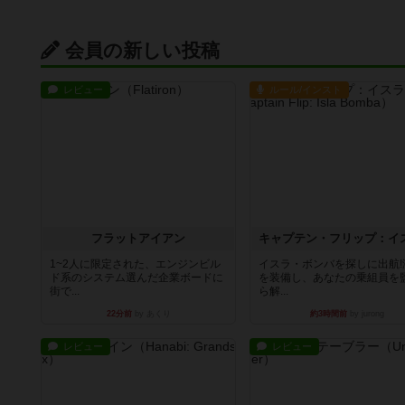
会員の新しい投稿
レビュー
ルール/インスト
フラットアイアン
1~2人に限定された、エンジンビル
イスラ・ボンバを探しに出航!
ド系のシステム選んだ企業ボードに
を装備し、あなたの乗組員を
街で...
ら解...
22分前
by あくり
約3時間前
by jurong
レビュー
レビュー