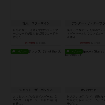
花火：スターマイン
アンダー・ザ・テーブ
自分のカードは見えず他のプレイヤ
笑えるバカゲームを集めてい
ーのカードが見える状態でカードを
トゲーマーとしてのレビュー
教えた...
正体隠...
約7時間前
by mob567
約9時間前
by toyota
レビュー
レビュー
シャット・ザ・ボックス
オバケだぞ～
とてもシンプルなダイスゲーム。2
対人アナログプレイ。簡単な
つのダイスを振って、出目の合計を
で誰とでも遊べるゲーム。こ
自分の...
子ども...