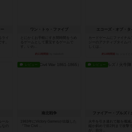
ラー
ワン・トゥ・ファイブ
エコーズ・オブ・タ
るライ
とにかくお手軽にすき間時間をうめ
カードゲームにファイナル
です。
るゲームとして重宝するゲームで
ジーのアクティブタイムバ
す。いわ...
しくは...
約11時間前
by nabekoh
約14時間前
by ジェイと
レビュー
レビュー
南北戦争
ファイアー・ブルズ /
ルール
1983年にVictory Gamesが出版した
火牛を引き連れて敵を殲滅
んなの
『The Civil ...
縦か斜めで前2列まで攻撃
が、自分...