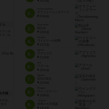
2415名
Terraforming Mars
2
テラフォーミングマーズ
位
2394名
イム
Stone Garden
3
枯山水
位
ファンタ
2281名
トル（も
Viticulture
4
ワイナリーの四季
位
2272名
と
Agricola
5
アグリコラ
位
2120名
Azul
6
アズール
位
2034名
Splendor
7
宝石の煌き
位
2028名
Wingspan
8
ウイングスパン
位
 火牛陣
2006名
させる。
7 Wonders
9
できる
世界の七不思議
位
1919名