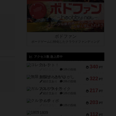
ボドファン
ボードゲームに特化したクラウドファンディング
アクセス数 急上昇中
コレクト！
340
PT
紹介文なし
1件の投稿
無限まちがいさがし
322
PT
紹介文あり
2件の投稿
ガルフストライク
217
PT
紹介文あり
1件の投稿
クルティボ
203
PT
紹介文なし
1件の投稿
1809
112
PT