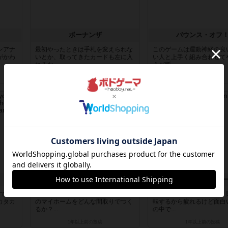
ボーナンザ
バウンス・オフ
ンアナ
最初やったときは手札を変えられな
このゲームは運動神経の良
がかわ
いとか、取ってきたカードも左に入
い人と上手く組み合わせて
れるな...
うが断...
1年以上前
の投稿
1年以上前
の投稿
レビュー
レビュー
ドリーム・ホーム
ワードスナイパ
人でな
コンセプトは素晴らしいゲーム。夢
ワードゲームなんで結構、
カタカ
のマイホームをどんな間取りでつく
転するから疲れるけど面白
るか？...
の中で...
1年以上前
の投稿
1年以上前
の投稿