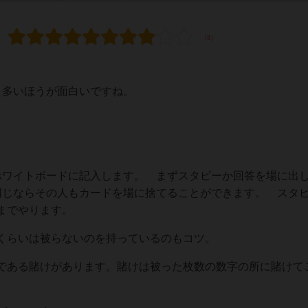
、多いほうが面白いですね。
ホワイトボードに記入します。 まずスタピーか回答を場に出
同じならその人もカードを場に捨てることができます。 スタ
までやります。
くらいは被らないのを持っているのもコツ。
である賭けがあります。賭けは被った枚数の数字の所に賭けて