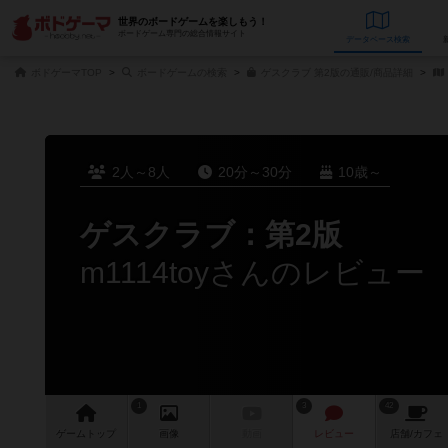
世界のボードゲームを楽しもう！
ボードゲーム専門の総合情報サイト
データベース
検
ボドゲーマTOP
ボードゲームの検索
ゲスクラブ 第2版の通販/商品詳細
2人～8人
20分～30分
10歳～
ゲスクラブ：第2版
m1114toyさんのレビュー
1
3
42
ゲーム
トップ
画像
動画
レビュー
店舗/
カフェ