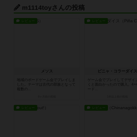
m1114toyさんの投稿
レビュー
レビュー
メソス
ピニャ・コラーダイ
地域のボードゲーム会でプレイしま
ゲーム会でプレイしてデザイ
した。テーマは古代の部族となって
くと面白かったので購入。4×
複数の...
ード...
9ヶ月前
の投稿
1年以上前
の投稿
レビュー
レビュー