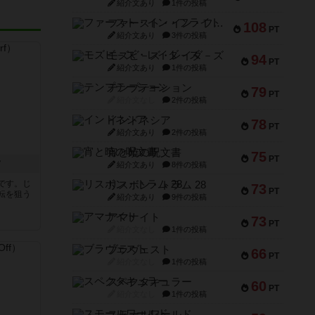
紹介文あり
1件の投稿
ファースト・イン・フライト
108
PT
紹介文あり
3件の投稿
モズビ－ズ・レイダ－ズ
94
PT
紹介文あり
1件の投稿
テンプテーション
79
PT
紹介文なし
2件の投稿
インドネシア
78
PT
紹介文あり
2件の投稿
宵と暁の呪文書
75
PT
フ
紹介文あり
8件の投稿
です。じ
リスボン・トラム 28
73
PT
転を狙う
紹介文あり
9件の投稿
アマナイト
73
PT
紹介文なし
1件の投稿
ブラヴェスト
66
PT
紹介文なし
1件の投稿
スペクタキュラー
60
PT
紹介文なし
1件の投稿
スモールワールド