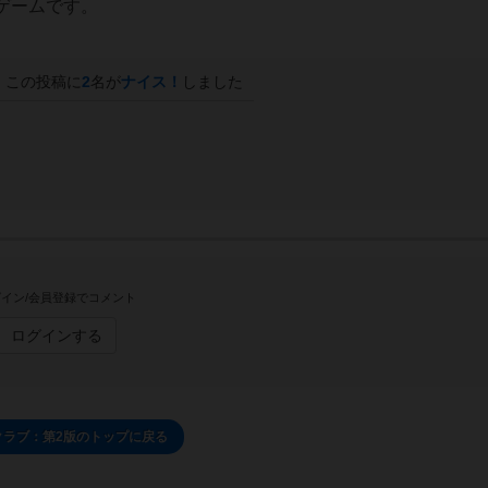
ゲームです。
この投稿に
2
名が
ナイス！
しました
イン/会員登録でコメント
ログインする
クラブ：第2版のトップに戻る