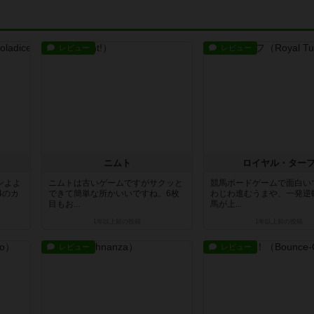
レビュー
レビュー
ス
ニムト
ロイヤル・ター
ンよよ
ニムトは古いゲームですがサクッと
競馬ボードゲームで面白い
4のカ
できて簡単な所かいいですね。6枚
わじわ進むうまや、一発逆
目もお...
馬が上...
1年以上前
の投稿
1年以上前
の投稿
レビュー
レビュー