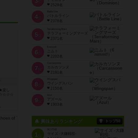
3
位
2529名
Battle Line
4
バトルライン
位
2378名
Terraforming Mars
5
テラフォーミングマーズ
位
2371名
6 nimmt!
6
ニムト
位
2202名
Carcassonne
7
カルカソンヌ
位
2191名
Wingspan
ン
8
ウイングスパン
位
2150名
★楽し
☆☆☆☆
Azul
9
アズール
位
1903名
k
興味ありランキング
トップ50
SCYTHE
1
サイズ -大鎌戦役-
位