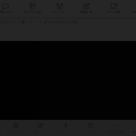
索
新着レビュー
ボードゲーム会
コミュニティ
掲示板一覧
作品データ
レビュー
m1114toyさんの投稿
リプレイ
日記
戦略
・コツ
ルール
/インスト
掲示板
拡張/関連
作
次