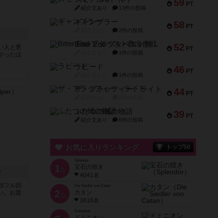
59
PT
紹介文あり
13件の投稿
ギャンブラー
58
PT
紹介文なし
2件の投稿
！
Bitter End ブタペスト救出作戦
52
い人と悪
PT
紹介文なし
1件の投稿
やったほ
ラピード
46
PT
紹介文なし
1件の投稿
ザ・フラッフィー・ライト
44
PT
紹介文なし
0件の投稿
ふたつの城の物語
39
PT
紹介文あり
6件の投稿
お気に入りランキング
トップ50
Splendor
1
宝石の煌き
位
ー
4041名
頭フル回
Die Siedler von Catan
2
カタン
い。お題
位
3616名
Dominion
ドミニオン