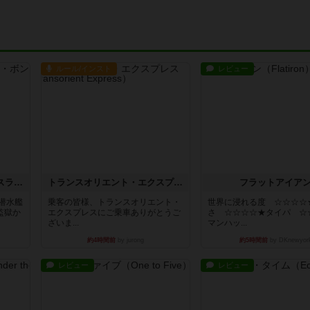
ルール/インスト
レビュー
キャプテン・フリップ：イスラ・ボンバ
トランスオリエント・エクスプレス
フラットアイア
潜水艦
乗客の皆様、トランスオリエント・
世界に浸れる度 ☆☆☆☆
監獄か
エクスプレスにご乗車ありがとうご
さ ☆☆☆☆★タイパ ☆
ざいま...
マンハッ...
約4時間前
by jurong
約5時間前
by DKnewyor
レビュー
レビュー