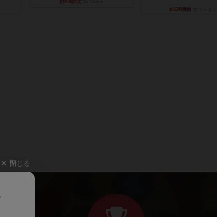
約20時間前
by Chaco
約22時間前
by うらまこ
閉じる
、