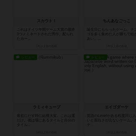
スカウト！
ちんあなごっこ
これはドイツ年間ゲーム大賞の最終
誕生日にもらったゲーム。チ
3つノミネートされだ秀作。配られ
ゴを多く集めた人が勝ちで絵
たカー...
あい。...
1年以上前
の投稿
1年以上前
の投稿
レビュー
レビュー
ラミィキューブ
エイゴダーケ
最初にだす時に結構大変。これは運
英語のLevelがある程度同じ
だけ。後は場にあるタイルと自分の
いと面白さが出ないゲーム。
タイル...
ナ...
1年以上前
の投稿
1年以上前
の投稿