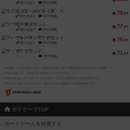
PT
紹介文あり
1件の投稿
モズビ－ズ・レイダ－ズ
79
PT
紹介文あり
1件の投稿
リー対グラント
77
PT
紹介文あり
1件の投稿
ブレーキング・アウェイ
75
PT
紹介文あり
4件の投稿
ザ・フラッド
71
PT
紹介文なし
1件の投稿
※Apple、Apple のロゴ は、米国および他の国々で登録されたApple Inc.の商標です。
※App Store は、Apple Inc.のサービスマークです。
※Android は、グーグル インコーポレイテッドの商標または登録商標です。
※Google Play とそのロゴは、Google Inc.の商標または登録商標です。
ボドゲーマTOP
ボードゲームを検索する