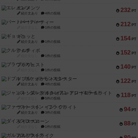
エレメンツ
232
PT
紹介文あり
4件の投稿
バー！パーティー
212
PT
紹介文なし
1件の投稿
ギョッと
154
PT
紹介文あり
1件の投稿
クルティボ
152
PT
紹介文なし
1件の投稿
ブラヴェスト
140
PT
紹介文なし
1件の投稿
ドブル：ポケットモンスター
122
PT
紹介文あり
4件の投稿
ジャンヌ・ダルク-オルレアン ドロー＆ライト
118
PT
紹介文なし
5件の投稿
ファースト・イン・フライト
94
PT
紹介文あり
3件の投稿
ダイススローン
88
PT
紹介文なし
1件の投稿
ガルフストライク
80