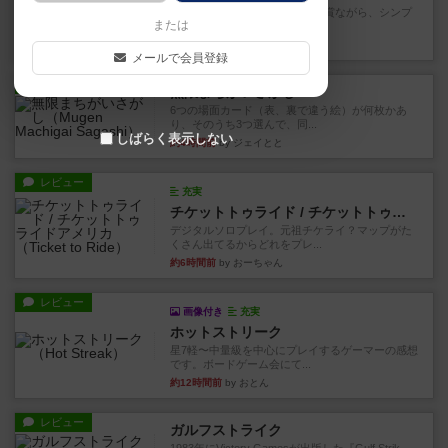
ずっと前のドイツ年間ゲーム大賞ながら、シンプ
または
ルで簡単な小ゲームで今でも...
約2時間前
by tamio
メールで会員登録
レビュー
無限まちがいさがし
6つの場面カード（表、裏で違う絵）が何枚かあ
り、そのうち3つ選んで、同...
しばらく表示しない
約4時間前
by ジェイとと
レビュー
充実
チケットトゥライド / チケットトゥライドアメリカ
デジタルソロプレイ。元祖チケライ？マップがた
くさん出てるからどれをプレ...
約6時間前
by おーちゃん
レビュー
画像付き
充実
ホットストリーク
星7軽〜中量級を中心にプレイするゲーマーの感想
です。ボードゲーム会にて...
約12時間前
by おとん
レビュー
ガルフストライク