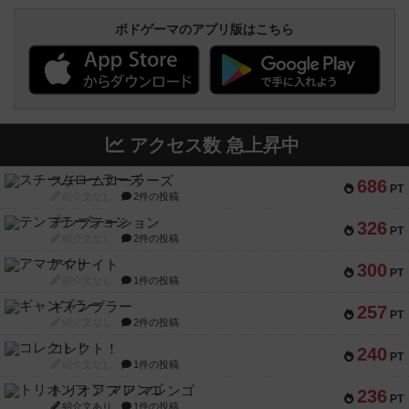
ボドゲーマのアプリ版はこちら
アクセス数 急上昇中
スチームローラーズ
686
PT
紹介文なし
2件の投稿
テンプテーション
326
PT
紹介文なし
2件の投稿
アマナイト
300
PT
紹介文なし
1件の投稿
ギャンブラー
257
PT
紹介文なし
2件の投稿
コレクト！
240
PT
紹介文なし
1件の投稿
トリオンフ ア マレンゴ
236
PT
紹介文あり
1件の投稿