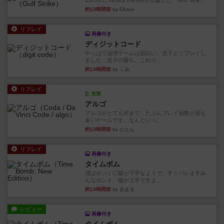
1983年にVictory Gamesが出版した『Gulf Strik...
約13時間前
by Chaco
リプレイ
画像付き
ディジットコード
やっぱり論理ゲームは面白い。息子とリプレイし
ました。息子の勝ち。これリ...
約13時間前
by くみ
リプレイ
充実
アルゴ
アルゴがとても好きで、たぶんプレイ回数が最も
多いゲームです。なんといっ...
約13時間前
by おとん
リプレイ
画像付き
タイムボム
僕はホントに嘘が下手なようで、すぐバレますみ
んなホント、嘘が上手ですよ...
約13時間前
by あまる
レビュー
画像付き