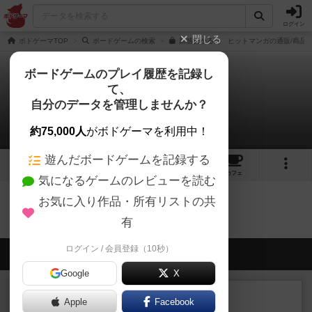
ログイン
閉じる
ボドゲーマTOP
ボードゲームの検索
新感覚かるた ヒットマンガの通販/商品
ボードゲームのプレイ履歴を記録し
て、
ヒットマンガ
自分のデータを管理しませんか？
0件のリプレイ日記
約75,000人
がボドゲーマを利用中！
遊んだボードゲームを記録する
3
17
160
トップ
画像
動画
レビュー
カフェ
気になるゲームのレビューを読む
お気に入り作品・所有リストの共
ヒットマンガのトップに戻る
有
ログイン / 会員登録（10秒）
会員の新しい投稿
Google
X
レビュー
充実
Apple
Facebook
花火