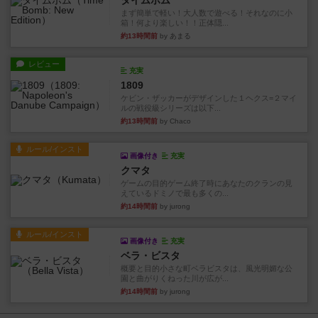
タイムボム
まず簡単で軽い！大人数で遊べる！それなのに小
箱！何より楽しい！！正体隠...
約13時間前
by あまる
レビュー
充実
1809
ケビン・ザッカーがデザインした１ヘクス=２マイ
ルの戦役級シリーズは以下...
約13時間前
by Chaco
ルール/インスト
画像付き
充実
クマタ
ゲームの目的ゲーム終了時にあなたのクランの見
えているドミノで最も多くの...
約14時間前
by jurong
ルール/インスト
画像付き
充実
ベラ・ビスタ
概要と目的小さな町ベラビスタは、風光明媚な公
園と曲がりくねった川が広が...
約14時間前
by jurong