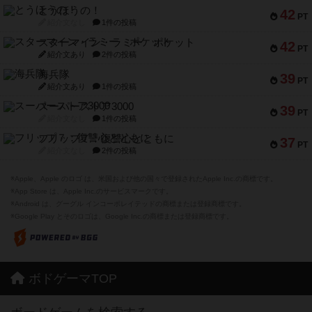
とうほうの！
42
PT
紹介文なし
1件の投稿
スターマイン・ラミー ポケット
42
PT
紹介文あり
2件の投稿
海兵隊
39
PT
紹介文あり
1件の投稿
スーパーストア3000
39
PT
紹介文なし
1件の投稿
フリップ７：復讐心とともに
37
PT
紹介文なし
2件の投稿
※Apple、Apple のロゴ は、米国および他の国々で登録されたApple Inc.の商標です。
※App Store は、Apple Inc.のサービスマークです。
※Android は、グーグル インコーポレイテッドの商標または登録商標です。
※Google Play とそのロゴは、Google Inc.の商標または登録商標です。
ボドゲーマTOP