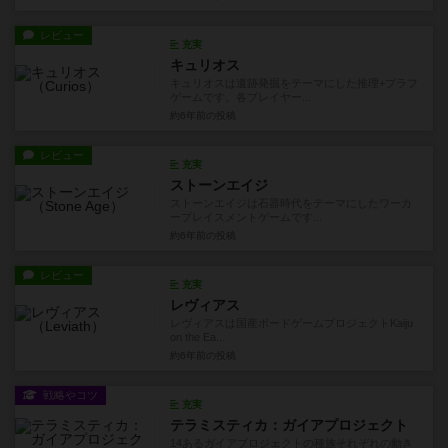
レビュー
充実
キュリオス
キュリオスは遺跡発掘をテーマにした推理+ブラフ
ゲームです。各プレイヤー...
約6年前
の投稿
レビュー
充実
ストーンエイジ
ストーンエイジは石器時代をテーマにしたワーカ
ープレイスメントゲームです...
約6年前
の投稿
レビュー
充実
レヴィアス
レヴィアスは国産ボードゲームプロジェクトKaiju
on the Ea...
約6年前
の投稿
戦略やコツ
充実
テラミスティカ：ガイアプロジェクト
14あるガイアプロジェクトの種族それぞれの動き