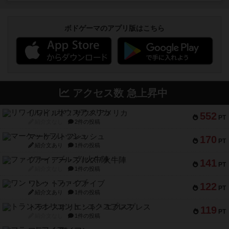
ボドゲーマのアプリ版はこちら
アクセス数 急上昇中
リワイルド：サウスアメリカ
552
PT
紹介文なし
2件の投稿
マーケットフレッシュ
170
PT
紹介文あり
1件の投稿
ファイアー・ブルズ / 火牛陣
141
PT
紹介文なし
1件の投稿
ワン・トゥ・ファイブ
122
PT
紹介文あり
1件の投稿
トランスオリエント・エクスプレス
119
PT
紹介文なし
1件の投稿