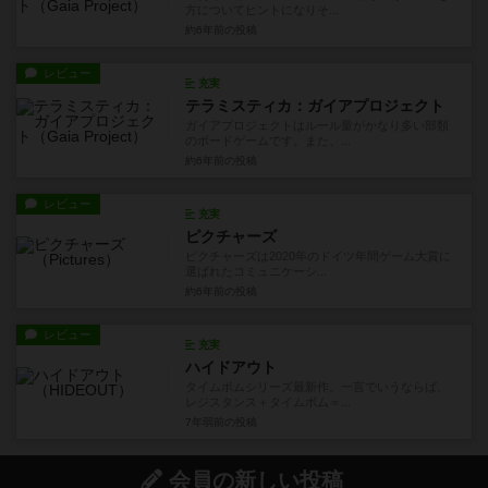
方についてヒントになりそ...
約6年前
の投稿
レビュー
充実
テラミスティカ：ガイアプロジェクト
ガイアプロジェクトはルール量がかなり多い部類
のボードゲームです。また、...
約6年前
の投稿
レビュー
充実
ピクチャーズ
ピクチャーズは2020年のドイツ年間ゲーム大賞に
選ばれたコミュニケーシ...
約6年前
の投稿
レビュー
充実
ハイドアウト
タイムボムシリーズ最新作。一言でいうならば、
レジスタンス＋タイムボム＝...
7年弱前
の投稿
会員の新しい投稿