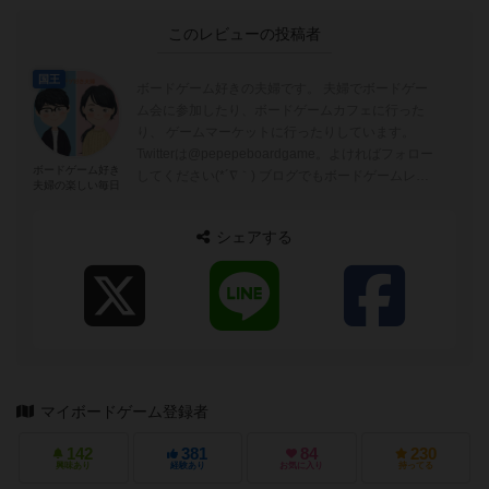
このレビューの投稿者
国王
ボードゲーム好きの夫婦です。 夫婦でボードゲー
ム会に参加したり、ボードゲームカフェに行った
り、 ゲームマーケットに行ったりしています。
Twitterは@pepepeboardgame。よければフォロー
ボードゲーム好き
してください(*´∇｀) ブログでもボードゲームレビ
夫婦の楽しい毎日
ューを書...
シェアする
マイボードゲーム登録者
142
381
84
230
興味あり
経験あり
お気に入り
持ってる