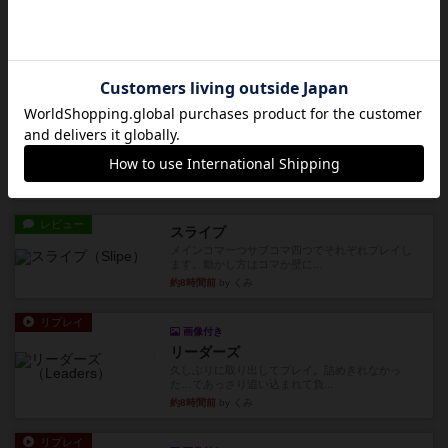
レビュー
アズール：シントラのステンドグラス
大好きなアズールシリーズ。ステンドグラスを作
っていきます✨1部より自由...
約7時間前
by しんたろ
レビュー
エクスペディション：世界を巡る冒険
クラマー氏の不朽の名作。新しいボードゲームほ
どおもしろいはず？いいえ。...
約7時間前
by 田中昌平
レビュー
スライプ
メインコマ一つサブコマ四つでそれぞれプレイし
ます。動かし方はコマか壁に...
約8時間前
by くみ
リプレイ
画像付き
リーダーズ
久しぶりに取り出してプレイ。詰めきれなかっ
た…であっさり追い込まれて負...
約8時間前
by くみ
リプレイ