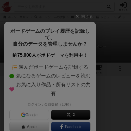
ログイン
閉じる
ボドゲーマTOP
ボードゲームの検索
ハチエンダ
レビュー
ボード
ボードゲームのプレイ履歴を記録し
て、
ハチエンダ
自分のデータを管理しませんか？
ボードゲーム好き夫婦の楽しい毎日さんのレビュー
約75,000人
がボドゲーマを利用中！
遊んだボードゲームを記録する
4
4
23
トップ
画像
動画
レビュー
カフェ
気になるゲームのレビューを読む
お気に入り作品・所有リストの共
437名
1名
0
約6年前
有
ログイン / 会員登録（10秒）
プレイ人数：２〜５人
Google
X
インストにかかる時間：２０分
Apple
Facebook
プレイ時間：６０～９０分