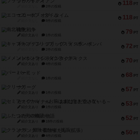
フラットアイアン
118
PT
紹介文なし
2件の投稿
エコーズ・オブ・タイム
118
PT
紹介文なし
8件の投稿
南北戦争
79
PT
紹介文あり
1件の投稿
キャプテン・フリップ：イスラ・ボンバ
72
PT
紹介文なし
2件の投稿
メメントオンラインタクティクス
70
PT
紹介文あり
4件の投稿
パーミッド
68
PT
紹介文なし
1件の投稿
クリーグ
57
PT
紹介文あり
1件の投稿
セミファイナル ～お前はまだ生きている～
53
PT
紹介文あり
1件の投稿
ふたつの街の物語
52
PT
紹介文あり
18件の投稿
クランク! ：冒険者たち（拡張）
50
PT
紹介文あり
4件の投稿