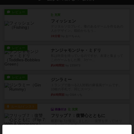
レビュー
充実
フィッシェン
デジタルソロプレイ。毒のあるゲームを作るあの
人がデザイン。箱絵からもう...
28分前
by おーちゃん
レビュー
ナンジャモンジャ・ミドリ
私は吃音を持っているのですが、友達と集まって
このゲームをした際、3ゲー...
約4時間前
by 155973
レビュー
ジンラミー
トランプで遊べる2人対戦の麻雀風ゲームです。
10枚の手札で、同じスーツ...
約6時間前
by OSAっち
ルール/インスト
画像付き
充実
フリップ７：復讐心とともに
概要Flip 7が復活しました――復讐を伴って!オリ
ジナルゲームの楽し...
約6時間前
by jurong