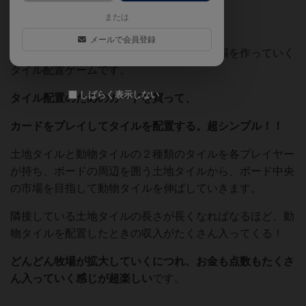
または
メールで会員登録
少し前にリニューアル版が発売された、牧場を作っていく
タイル配置ゲームです。
しばらく表示しない
タイル配置のためのカードを買って、
カードをプレイしてタイルを配置する。超シンプル！！
土地タイルと動物タイルの２種類のタイルを各プレイヤー
が持ち、ボードの周辺を囲う土地タイルから、ボード中央
の市場を目指して動物タイルを伸ばしていきます。
隣接している土地タイルの長さが長くなればなるほど、動
物タイルを配置したときの収入がたくさん入ってくる！
どんどん牧場が拡大していくにつれ、お金も点数もたくさ
ん入っていく感じが超楽しい
です。