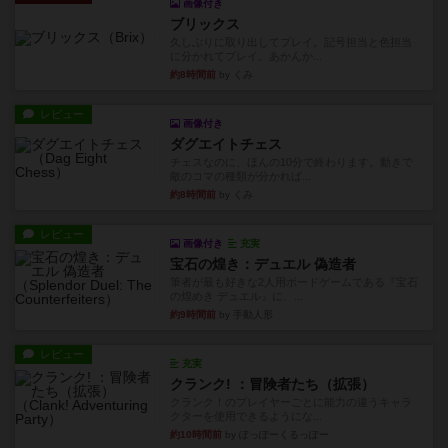
画像付き
ブリックス
久しぶりに取り出してプレイ。記号担当と色担当
に分かれてプレイ。あかんか...
約8時間前
by くみ
レビュー
画像付き
ダグエイトチェス
チェスなのに、ほんの10分で終わります。動きで
敵のコマの種類が分かれば...
約8時間前
by くみ
レビュー
画像付き
充実
宝石の煌き：デュエル 偽造者
筆者が最も好きな2人用ボードゲームである『宝石
の煌めき デュエル』に、...
約9時間前
by 手動人形
レビュー
充実
クランク! ：冒険者たち（拡張）
クランク！のプレイヤーごとに能力の違うキャラ
クターを使用できるようにな...
約10時間前
by ぽっぽーくるっぽー