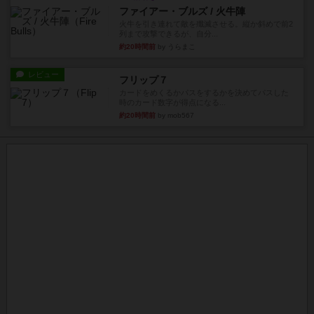
ファイアー・ブルズ / 火牛陣
火牛を引き連れて敵を殲滅させる。縦か斜めで前2
列まで攻撃できるが、自分...
約20時間前
by うらまこ
レビュー
フリップ７
カードをめくるかパスをするかを決めてパスした
時のカード数字が得点になる...
約20時間前
by mob567