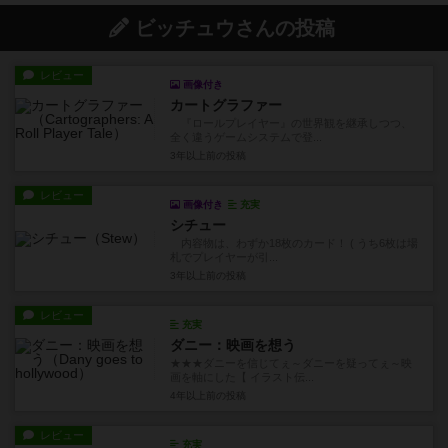
ビッチュウさんの投稿
レビュー
画像付き
カートグラファー
『ロールプレイヤー』の世界観を継承しつつ、
全く違うゲームシステムで登...
3年以上前
の投稿
レビュー
画像付き
充実
シチュー
内容物は、わずか18枚のカード！ ( うち6枚は場
札でプレイヤーが引...
3年以上前
の投稿
レビュー
充実
ダニー：映画を想う
★★★ダニーを信じてぇ～ダニーを疑ってぇ～映
画を軸にした【 イラスト伝...
4年以上前
の投稿
レビュー
充実