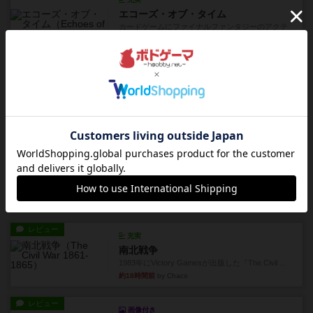
エコーズ・オブ・タイム
カードゲームにファイナルファンタジーのアクテ
ィブタイムバトル（もしくは...
約12時間前
by ジェイとと
レビュー
シャット・ザ・ボックス
とてもシンプルなダイスゲーム。2つのダイスを振
って、出目の合計を自分の...
約13時間前
by OSAっち
レビュー
充実
オバケだぞ～
対人アナログプレイ。簡単なルールで誰とでも遊
べるゲーム。こんなの子ども...
約14時間前
by おーちゃん
レビュー
充実
南北戦争
1983年にVictory Gamesが出版した『The Civil ...
約18時間前
by Chaco
レビュー
画像付き