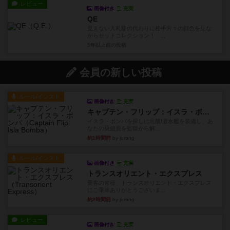
レビュー
画像付き
充実
QE
見えない入札額の代わりに相手方々の顔色を見な
がらセットコレクション！ ...
5年以上前
の投稿
会員の新しい投稿
ルール/インスト
画像付き
充実
キャプテン・フリップ：イスラ・ボンバ
イスラ・ボンバを探しに出航!潜水艦を装備し、あ
なたの乗組員を監獄から解...
約1時間前
by jurong
ルール/インスト
画像付き
充実
トランスオリエント・エクスプレス
乗客の皆様、トランスオリエント・エクスプレス
にご乗車ありがとうございま...
約2時間前
by jurong
レビュー
画像付き
充実