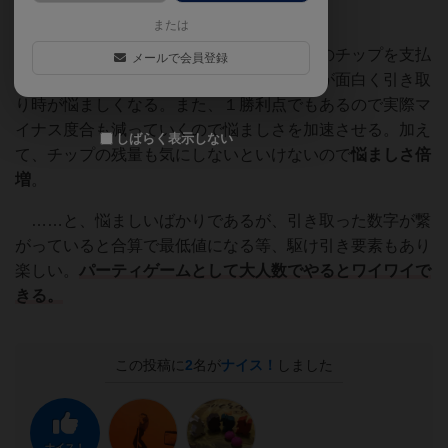
または
数字を引き取りたくない場合は、手持ちのチップを支払
メールで会員登録
うが、これがそのカードに貯まっていくのが面白く引き取
り時が悩ましくなる。また、１勝利点でもあるので実際マ
イナス度合も減っていくので悩ましさを加速させる。加え
しばらく表示しない
て、チップの残量も気にしないといけないので
悩ましさ倍
増
。
……と、悩ましいばかりであるが、引き取った数字が繋
がっていると合算で最低値になる等、駆け引き要素もあり
楽しい。
パーティゲームとして大人数でやるとワイワイで
きる。
この投稿に
2
名が
ナイス！
しました
ナイス！