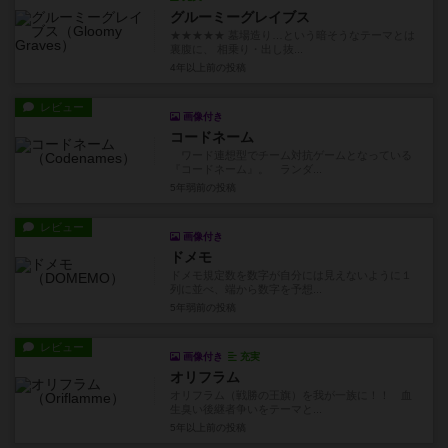
グルーミーグレイブス
★★★★★ 墓場造り…という暗そうなテーマとは
裏腹に、 相乗り・出し抜...
4年以上前
の投稿
レビュー
画像付き
コードネーム
ワード連想型でチーム対抗ゲームとなっている
『コードネーム』。 ランダ...
5年弱前
の投稿
レビュー
画像付き
ドメモ
ドメモ規定数を数字が自分には見えないように１
列に並べ、端から数字を予想...
5年弱前
の投稿
レビュー
画像付き
充実
オリフラム
オリフラム（戦勝の王旗）を我が一族に！！ 血
生臭い後継者争いをテーマと...
5年以上前
の投稿