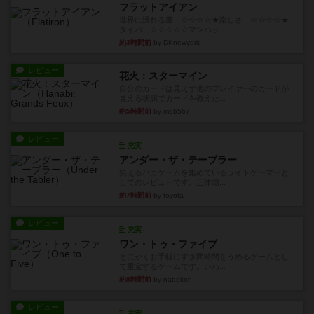
フラットアイアン
世界に浸れる度 ☆☆☆☆★楽しさ ☆☆☆☆★
タイパ ☆☆☆☆☆マンハッ...
約3時間前
by DKnewyork
レビュー
花火：スターマイン
自分のカードは見えず他のプレイヤーのカードが
見える状態でカードを教えた...
約5時間前
by mob567
レビュー
充実
アンダー・ザ・テーブラー
笑えるバカゲームを集めているライトゲーマーと
してのレビューです。正体隠...
約7時間前
by toyota
レビュー
充実
ワン・トゥ・ファイブ
とにかくお手軽にすき間時間をうめるゲームとし
て重宝するゲームです。いわ...
約8時間前
by nabekoh
レビュー
充実