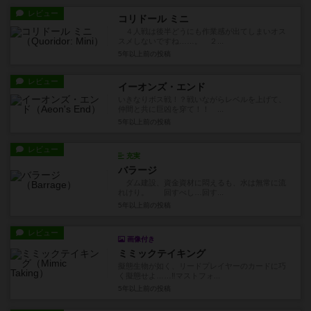
レビュー
コリドール ミニ
４人戦は後半どうにも作業感が出てしまいオス
スメしないですね……。 ２...
5年以上前
の投稿
レビュー
イーオンズ・エンド
いきなりボス戦！？戦いながらレベルを上げて、
仲間と共に巨凶を穿て！！ ...
5年以上前
の投稿
レビュー
充実
バラージ
ダム建設、資金資材に悶えるも、水は無常に流
れけり。 回すべし…回す...
5年以上前
の投稿
レビュー
画像付き
ミミックテイキング
擬態生物が如く、リードプレイヤーのカードに巧
く擬態せよ……‼マストフォ...
5年以上前
の投稿