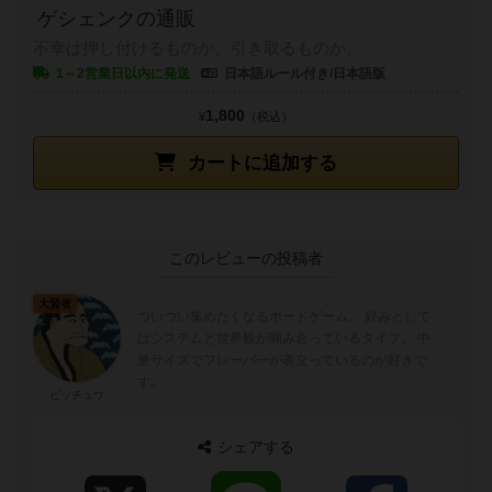
ゲシェンクの通販
不幸は押し付けるものか、引き取るものか。
1～2営業日以内に発送
日本語ルール付き/日本語版
1,800
¥
（税込）
カートに追加する
このレビューの投稿者
大賢者
ついつい集めたくなるボードゲーム。 好みとして
はシステムと世界観が噛み合っているタイプ。 中
量サイズでフレーバーが表立っているのが好きで
す。
ビッチュウ
シェアする