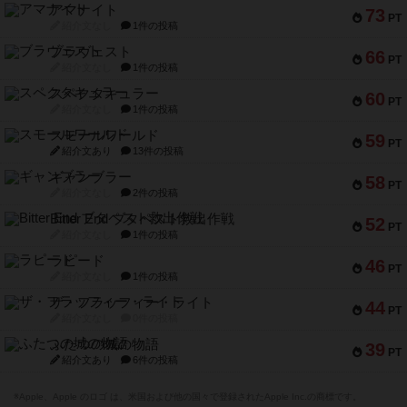
アマナイト
73
PT
紹介文なし
1件の投稿
ブラヴェスト
66
PT
紹介文なし
1件の投稿
スペクタキュラー
60
PT
紹介文なし
1件の投稿
スモールワールド
59
PT
紹介文あり
13件の投稿
ギャンブラー
58
PT
紹介文なし
2件の投稿
Bitter End ブタペスト救出作戦
52
PT
紹介文なし
1件の投稿
ラピード
46
PT
紹介文なし
1件の投稿
ザ・フラッフィー・ライト
44
PT
紹介文なし
0件の投稿
ふたつの城の物語
39
PT
紹介文あり
6件の投稿
※Apple、Apple のロゴ は、米国および他の国々で登録されたApple Inc.の商標です。