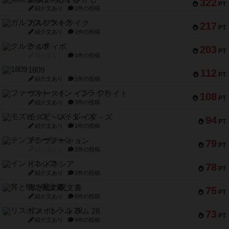
322
PT
紹介文あり
2件の投稿
ガルフストライク
217
PT
紹介文あり
1件の投稿
クルティボ
203
PT
紹介文なし
1件の投稿
1809
112
PT
紹介文あり
1件の投稿
ファースト・イン・フライト
108
PT
紹介文あり
3件の投稿
モズビ－ズ・レイダ－ズ
94
PT
紹介文あり
1件の投稿
テンプテーション
79
PT
紹介文なし
2件の投稿
インドネシア
78
PT
紹介文あり
2件の投稿
宵と暁の呪文書
75
PT
紹介文あり
8件の投稿
リスボン・トラム 28
73
PT
紹介文あり
9件の投稿