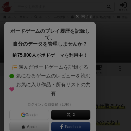
ログイン
閉じる
ボドゲーマTOP
ボードゲームの検索
ゲシェンクの通販/商品詳細
作品デ
ボードゲームのプレイ履歴を記録し
て、
ゲシェンク
自分のデータを管理しませんか？
ビッチュウさんのレビュー
約75,000人
がボドゲーマを利用中！
遊んだボードゲームを記録する
12
6
40
300
トップ
画像
動画
レビュー
カフェ
気になるゲームのレビューを読む
お気に入り作品・所有リストの共
242名
2名
0
5年以上前
有
ログイン / 会員登録（10秒）
数字は可能な限り取りたくないが、どうせ取るなら
チップと共に。
Google
X
でも、みんなそうだから頃合いが難しいのよね！
Apple
Facebook