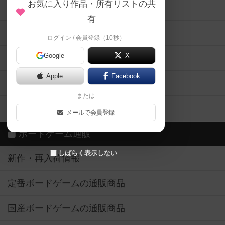
お気に入り作品・所有リストの共
メカニクス特集
有
掲示板・トピックス
ログイン / 会員登録（10秒）
Google
X
ボドとも・会員一覧
Apple
Facebook
ボードゲーム業界コラム
または
ボドゲーマご利用案内
メールで会員登録
ボードゲーム通販
しばらく表示しない
新作・再入荷情報
定番ボードゲームの通販商品
国産ボードゲームの通販商品