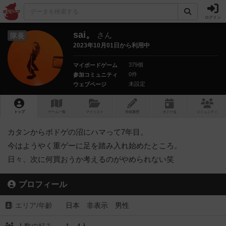
ログイン
sai。
さん
隊長
2023年10月01日から利用中
379個
マイボードゲーム
0件
参加コミュニティ
未設定
ウェブページ
トップ
ゲーム一覧
マイリスト
投稿履歴
ボ
ドゲ
会
コミュニティ
カタンからボドゲの沼にハマって7年目。
今はようやく重ゲーに足を踏み入れ始めたところ。
日々、次に何買おうか考えるのがやめられない笑
プロフィール
エリア/年齡
日本 非表示 男性