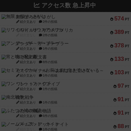
アクセス数 急上昇中
無限まちがいさがし
574
PT
紹介文あり
2件の投稿
リワイルド：サウスアメリカ
389
PT
紹介文なし
2件の投稿
アンダー・ザ・テーブラー
378
PT
紹介文あり
1件の投稿
宵と暁の呪文書
133
PT
紹介文あり
8件の投稿
セミファイナル ～お前はまだ生きている～
103
PT
紹介文あり
1件の投稿
ワン・トゥ・ファイブ
97
PT
紹介文あり
1件の投稿
南北戦争
91
PT
紹介文あり
1件の投稿
ふたつの城の物語
91
PT
紹介文あり
6件の投稿
ノームズ・アット・ナイト
88
PT
紹介文なし
1件の投稿