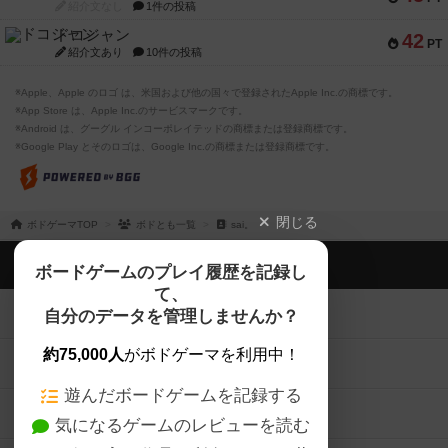
紹介文なし
1件の投稿
ドコジャン
42
PT
紹介文あり
10件の投稿
※Apple、Apple のロゴ は、米国および他の国々で登録されたApple Inc.の商標です。
※App Store は、Apple Inc.のサービスマークです。
※Android は、グーグル インコーポレイテッドの商標または登録商標です。
※Google Play とそのロゴは、Google Inc.の商標または登録商標です。
閉じる
ボドゲーマTOP
ボドとも一覧
sai。
ボドゲーマTOP
ボードゲームのプレイ履歴を記録し
て、
ボードゲームを検索する
自分のデータを管理しませんか？
約75,000人
がボドゲーマを利用中！
ボードゲームの新着レビュー
遊んだボードゲームを記録する
ボードゲーム会情報
気になるゲームのレビューを読む