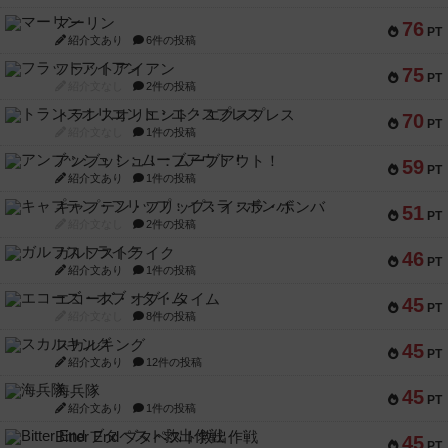
マーリン
76
PT
紹介文あり
6件の投稿
フラットアイアン
75
PT
紹介文なし
2件の投稿
トランスオリエント・エクスプレス
70
PT
紹介文なし
1件の投稿
アンブッシュ！：ムーブアウト！
59
PT
紹介文あり
1件の投稿
キャプテン・フリップ：イスラ・ボンバ
51
PT
紹介文なし
2件の投稿
ガルフストライク
46
PT
紹介文あり
1件の投稿
エコーズ・オブ・タイム
45
PT
紹介文なし
8件の投稿
スカルキング
45
PT
紹介文あり
12件の投稿
海兵隊
45
PT
紹介文あり
1件の投稿
Bitter End ブタペスト救出作戦
45
PT