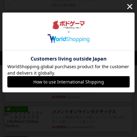
5年以上前
の投稿
レビュー
画像付き
充実
QE
見えない入札額の代わりに相手方々の顔色を見な
がらセットコレクション！ ...
5年以上前
の投稿
会員の新しい投稿
ルール/インスト
画像付き
充実
マーケットフレッシュ
目的あなたの店先に農産物の木箱を戦略的に積み
重ねて在庫を最大化し、競合...
約4時間前
by jurong
レビュー
メメントオンラインタクティクス
どんどん物量が増えて大変になっていく押し付け
合いが楽しいゲーム盛り上が...
約4時間前
by nekomanma222