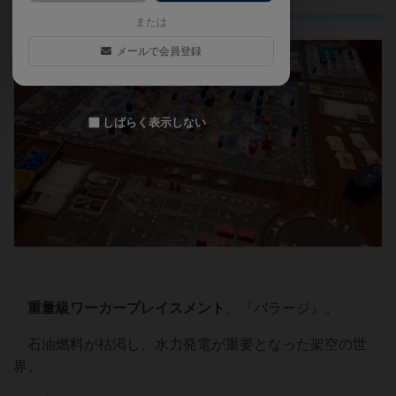
の短歌）
または
メールで会員登録
しばらく表示しない
重量級ワーカープレイスメント
、『バラージ』。
石油燃料が枯渇し、水力発電が重要となった架空の世
界。