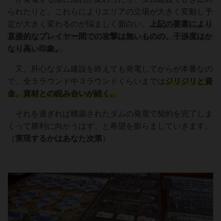
られたりと、これらによりエリアの立場が大きく変動し予
定が大きく変わるのが悩ましく面白い。
上記の要素により
直接的なプレイヤー間での攻撃は無いものの、干渉度はか
なり高い印象。
又、肝心なダム建設を終えても発電してからが本番なの
で、全５ラウンド中３ラウンドくらいまでは
ジリジリと資
金、資材との睨み合いが続く。
それを過ぎれば構築されたダムの発電で契約を完了しま
くって勝利に向かうはず、と希望を膨らましていきます。
（
実現するかはあなた次第
）