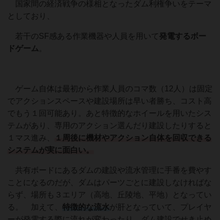
国家間の経済戦争の様相となったダム利権争いをテーマ
としており、
若干のSF感ある作業機器や人員を用いて
発電するボー
ドゲーム
。
ゲーム自体は最初から作業人員のコマ数（12人）は固定
でアクションスペースや建設場所は早い者勝ち、コスト高
でもう１回可能あり。あと特徴的なホイールを用いたシス
テムがあり、専用のアクション選んだり建設したりすると
１マス進み、
１周後に機材やアクション自体を回収できる
システムが実に面白い。
共有ボードにあるダムの建設や流水管理に手番を費やす
ことになるのだが、ダムはパーツごとに建設しなければな
らず、場所も３エリア（高地、丘陵地、平地）となってい
る。 加えて、
特徴的な流水
が肝となっていて、プレイヤ
ーが発電する際に流れが変わったり、ダム建設でせき止め