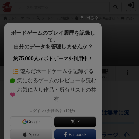
ログイン
閉じる
ボドゲーマTOP
ボードゲームの検索
バラージの通販/商品詳細
作品デー
ボードゲームのプレイ履歴を記録し
て、
バラージ
自分のデータを管理しませんか？
ビッチュウさんのレビュー
約75,000人
がボドゲーマを利用中！
遊んだボードゲームを記録する
14
1
36
126
トップ
画像
動画
レビュー
カフェ
気になるゲームのレビューを読む
お気に入り作品・所有リストの共
535名
2名
0
5年以上前
有
ログイン / 会員登録（10秒）
ダム建設、資金資材に悶えるも、水は無常に流
れけり。
Google
X
回すべし…回すべし……！ （バラージ、心
Apple
Facebook