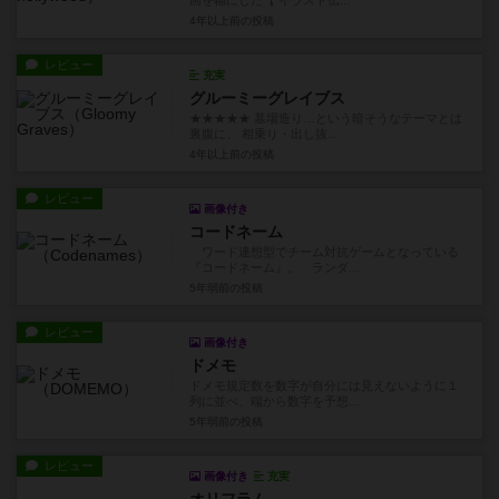
画を軸にした【 イラスト伝...
4年以上前
の投稿
レビュー
充実
グルーミーグレイブス
★★★★★ 墓場造り…という暗そうなテーマとは
裏腹に、 相乗り・出し抜...
4年以上前
の投稿
レビュー
画像付き
コードネーム
ワード連想型でチーム対抗ゲームとなっている
『コードネーム』。 ランダ...
5年弱前
の投稿
レビュー
画像付き
ドメモ
ドメモ規定数を数字が自分には見えないように１
列に並べ、端から数字を予想...
5年弱前
の投稿
レビュー
画像付き
充実