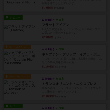
祝宴を開こうとしています。...
約7時間前
by jurong
レビュー
画像付き
充実
フラットアイアン
1~2人に限定された、エンジンビルド系のシステ
ム選んだ企業ボードに街で...
約7時間前
by あくり
ルール/インスト
画像付き
充実
キャプテン・フリップ：イスラ・ボンバ
イスラ・ボンバを探しに出航!潜水艦を装備し、あ
なたの乗組員を監獄から解...
約10時間前
by jurong
ルール/インスト
画像付き
充実
トランスオリエント・エクスプレス
乗客の皆様、トランスオリエント・エクスプレス
にご乗車ありがとうございま...
約11時間前
by jurong
レビュー
画像付き
充実