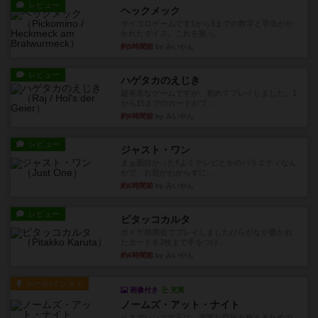
レビュー
ヘックメック
サイコロゲームです1から5までの数字と芋虫がか
かれたダイス。これを振っ...
約5時間前
by みいやん
レビュー
ハゲタカのえじき
超有名なゲームですが、初めてプレイしました。1
から15までのカードがプ...
約6時間前
by みいやん
レビュー
ジャスト・ワン
まぁ面白かった‼️よくテレビとかのバラエティなん
かで、お題がわからずに...
約6時間前
by みいやん
レビュー
ピタッコカルタ
ボドゲ相席会でプレイしましたひらがなが書かれ
たカードを2枚まで手をつけ...
約6時間前
by みいやん
ルール/インスト
画像付き
充実
ノームズ・アット・ナイト
ベネボレンス女王は、忠実な臣民を称えるための