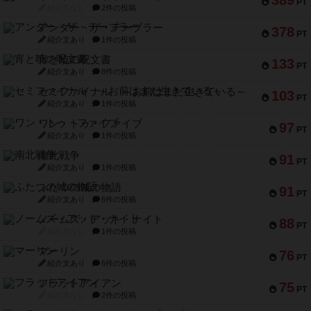
389
PT
紹介文なし
2件の投稿
アンダー・ザ・テーブラー
378
PT
紹介文あり
1件の投稿
宵と暁の呪文書
133
PT
紹介文あり
8件の投稿
セミファイナル ～お前はまだ生きている～
103
PT
紹介文あり
1件の投稿
ワン・トゥ・ファイブ
97
PT
紹介文あり
1件の投稿
南北戦争
91
PT
紹介文あり
1件の投稿
ふたつの城の物語
91
PT
紹介文あり
6件の投稿
ノームズ・アット・ナイト
88
PT
紹介文なし
1件の投稿
マーリン
76
PT
紹介文あり
6件の投稿
フラットアイアン
75
PT
紹介文なし
2件の投稿