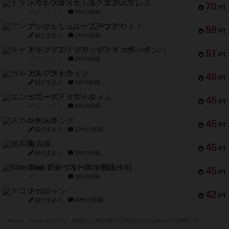
トランスオリエント・エクスプレス
70
PT
紹介文なし
1件の投稿
アンブッシュ！：ムーブアウト！
59
PT
紹介文あり
1件の投稿
キャプテン・フリップ：イスラ・ボンバ
51
PT
紹介文なし
2件の投稿
ガルフストライク
46
PT
紹介文あり
1件の投稿
エコーズ・オブ・タイム
45
PT
紹介文なし
8件の投稿
スカルキング
45
PT
紹介文あり
12件の投稿
海兵隊
45
PT
紹介文あり
1件の投稿
Bitter End ブタペスト救出作戦
45
PT
紹介文なし
1件の投稿
ドコジャン
42
PT
紹介文あり
10件の投稿
※Apple、Apple のロゴ は、米国および他の国々で登録されたApple Inc.の商標です。