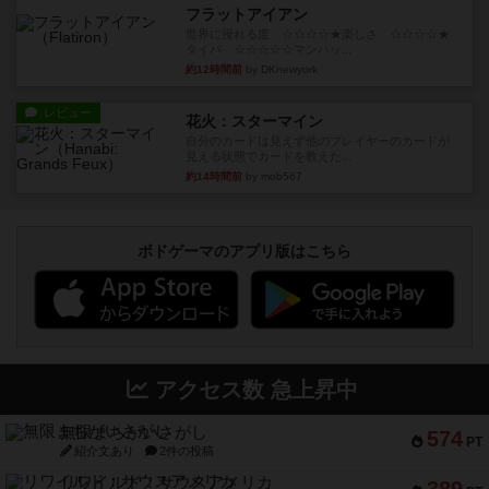
フラットアイアン
世界に浸れる度 ☆☆☆☆★楽しさ ☆☆☆☆★
タイパ ☆☆☆☆☆マンハッ...
約12時間前
by DKnewyork
レビュー
花火：スターマイン
自分のカードは見えず他のプレイヤーのカードが
見える状態でカードを教えた...
約14時間前
by mob567
ボドゲーマのアプリ版はこちら
アクセス数 急上昇中
無限まちがいさがし
574
PT
紹介文あり
2件の投稿
リワイルド：サウスアメリカ