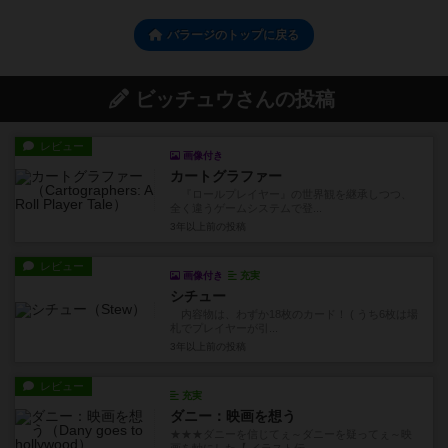
バラージのトップに戻る
ビッチュウさんの投稿
レビュー
画像付き
カートグラファー
『ロールプレイヤー』の世界観を継承しつつ、
全く違うゲームシステムで登...
3年以上前
の投稿
レビュー
画像付き
充実
シチュー
内容物は、わずか18枚のカード！ ( うち6枚は場
札でプレイヤーが引...
3年以上前
の投稿
レビュー
充実
ダニー：映画を想う
★★★ダニーを信じてぇ～ダニーを疑ってぇ～映