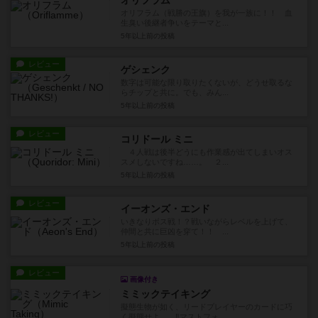
オリフラム
オリフラム（戦勝の王旗）を我が一族に！！ 血
生臭い後継者争いをテーマと...
5年以上前
の投稿
レビュー
ゲシェンク
数字は可能な限り取りたくないが、どうせ取るな
らチップと共に。でも、みん...
5年以上前
の投稿
レビュー
コリドール ミニ
４人戦は後半どうにも作業感が出てしまいオス
スメしないですね……。 ２...
5年以上前
の投稿
レビュー
イーオンズ・エンド
いきなりボス戦！？戦いながらレベルを上げて、
仲間と共に巨凶を穿て！！ ...
5年以上前
の投稿
レビュー
画像付き
ミミックテイキング
擬態生物が如く、リードプレイヤーのカードに巧
く擬態せよ……‼マストフォ...