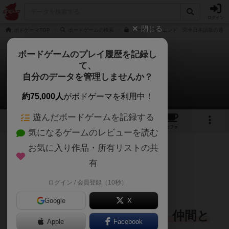
ログイン
閉じる
ボドゲーマTOP
ボードゲームの検索
イーオンズ・エンド 完全日本語版の通販
ボードゲームのプレイ履歴を記録し
て、
イーオンズ・エンド
自分のデータを管理しませんか？
ビッチュウさんのレビュー
約75,000人
がボドゲーマを利用中！
遊んだボードゲームを記録する
14
1
47
212
トップ
画像
動画
レビュー
カフェ
気になるゲームのレビューを読む
お気に入り作品・所有リストの共
769名
1名
0
5年以上前
有
ログイン / 会員登録（10秒）
いきなりボス戦！？
Google
X
戦いながらレベルを上げて、仲間と
Apple
Facebook