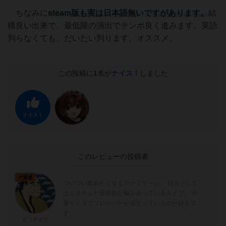
ちなみに
steam版も実は日本語無いですがあります。
結
構良い出来で、最低限の演出でテンポ良く進みます。英語
判らなくても、だいたい判ります。オススメ。
この投稿に
1
名が
ナイス！
しました
ナイス！
このレビューの投稿者
大賢者
ついつい集めたくなるボードゲーム。 好みとして
はシステムと世界観が噛み合っているタイプ。 中
量サイズでフレーバーが表立っているのが好きで
す。
ビッチュウ