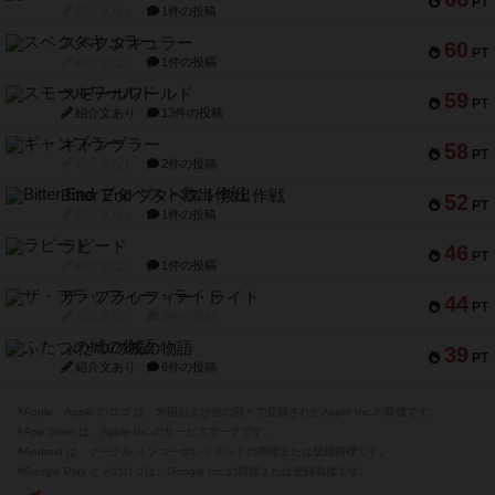
PT
紹介文なし
1件の投稿
スペクタキュラー
60
PT
紹介文なし
1件の投稿
スモールワールド
59
PT
紹介文あり
13件の投稿
ギャンブラー
58
PT
紹介文なし
2件の投稿
Bitter End ブタペスト救出作戦
52
PT
紹介文なし
1件の投稿
ラピード
46
PT
紹介文なし
1件の投稿
ザ・フラッフィー・ライト
44
PT
紹介文なし
0件の投稿
ふたつの城の物語
39
PT
紹介文あり
6件の投稿
※Apple、Apple のロゴ は、米国および他の国々で登録されたApple Inc.の商標です。
※App Store は、Apple Inc.のサービスマークです。
※Android は、グーグル インコーポレイテッドの商標または登録商標です。
※Google Play とそのロゴは、Google Inc.の商標または登録商標です。