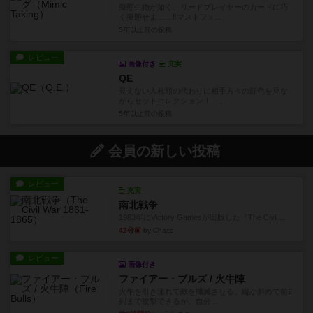
擬態生物が如く、リードプレイヤーのカードに巧
く擬態せよ……‼マストフォ...
5年以上前
の投稿
レビュー
画像付き
充実
QE
見えない入札額の代わりに相手方々の顔色を見な
がらセットコレクション！ ...
5年以上前
の投稿
会員の新しい投稿
レビュー
充実
南北戦争
1983年にVictory Gamesが出版した『The Civil ...
42分前
by Chaco
レビュー
画像付き
ファイアー・ブルズ / 火牛陣
火牛を引き連れて敵を殲滅させる。縦か斜めで前2
列まで攻撃できるが、自分...