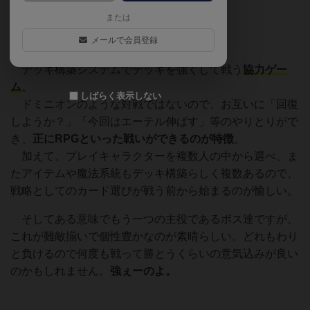
共に巨凶を穿て！！
または
メールで会員登録
デッキ構築システムでデッキを強くして戦う
協力ゲー
ム
。
しばらく表示しない
ドミニオンのような対戦ではないので、お互いに「回復
しようか？」「今回はエーテル伸ばす」等のやりとりがで
き、
正にRPGといった戦いができるのが特徴
。
加えて、プレイキャラクターを複数人の中から選べ、ま
たアイテムや魔法系統もデッキ構築らしく複数あるので、
戦略としてのカード選びが戦う前から始まるのが愉しい。
そしてある意味でもう一つの主役であるボス達ですが、
これが難敵揃いで個性豊かなのが素晴らしい。どれもわり
と負けるので何度も戦って勝とうくらいの意気込みが良い
のかもしれません。
強ぇーのよ
。