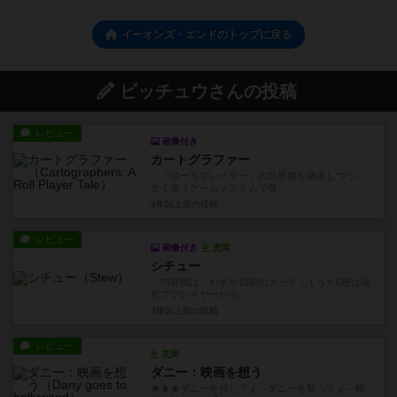
イーオンズ・エンドのトップに戻る
ビッチュウさんの投稿
レビュー
画像付き
カートグラファー
『ロールプレイヤー』の世界観を継承しつつ、
全く違うゲームシステムで登...
3年以上前
の投稿
レビュー
画像付き
充実
シチュー
内容物は、わずか18枚のカード！ ( うち6枚は場
札でプレイヤーが引...
3年以上前
の投稿
レビュー
充実
ダニー：映画を想う
★★★ダニーを信じてぇ～ダニーを疑ってぇ～映