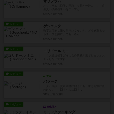
オリフラム
オリフラム（戦勝の王旗）を我が一族に！！ 血
生臭い後継者争いをテーマと...
5年以上前
の投稿
レビュー
ゲシェンク
数字は可能な限り取りたくないが、どうせ取るな
らチップと共に。でも、みん...
5年以上前
の投稿
レビュー
コリドール ミニ
４人戦は後半どうにも作業感が出てしまいオス
スメしないですね……。 ２...
5年以上前
の投稿
レビュー
充実
バラージ
ダム建設、資金資材に悶えるも、水は無常に流
れけり。 回すべし…回す...
5年以上前
の投稿
レビュー
画像付き
ミミックテイキング