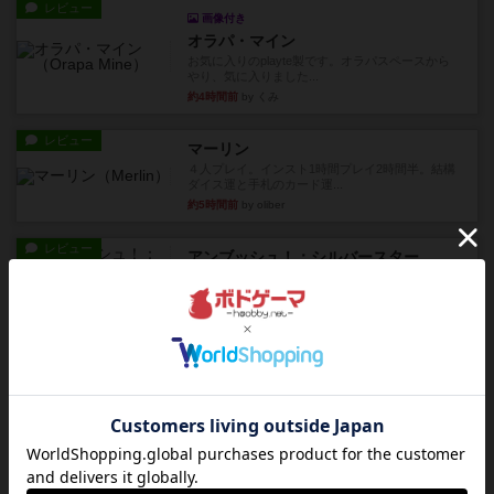
レビュー
画像付き
オラパ・マイン
お気に入りのplayte製です。オラパスペースから
やり、気に入りました...
約4時間前
by くみ
レビュー
マーリン
４人プレイ。インスト1時間プレイ2時間半。結構
ダイス運と手札のカード運...
約5時間前
by oliber
レビュー
アンブッシュ！：シルバースター
1987年にVictory Gamesが出版した『Silver Sta...
約5時間前
by Chaco
レビュー
アンブッシュ！：パープルハート
1985年にVictory Gamesが出版した『Purple Hea...
約5時間前
by Chaco
レビュー
アンブッシュ！：ムーブアウト！
1984年にVictory Gamesが出版した『Move
Out！』...