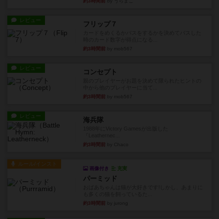
約3時間前
by うらまこ
レビュー
フリップ７
カードをめくるかパスをするかを決めてパスした
時のカード数字が得点になる...
約3時間前
by mob567
レビュー
コンセプト
親のプレイヤーがお題を決めて限られたヒントの
中から他のプレイヤーに当て...
約3時間前
by mob567
レビュー
海兵隊
1988年にVictory Gamesが出版した
『Leathernec...
約3時間前
by Chaco
ルール/インスト
画像付き
充実
パーミッド
おばあちゃんは猫が大好きです!しかし、あまりに
も多くの猫を飼っているた...
約3時間前
by jurong