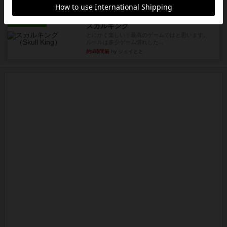
約5時間前
by Chaco
レビュー
スカルキング
とにかく楽しい！最高のゲームではと思います。
ルールは多少ゲーム慣れした...
約5時間前
by ジェイとと