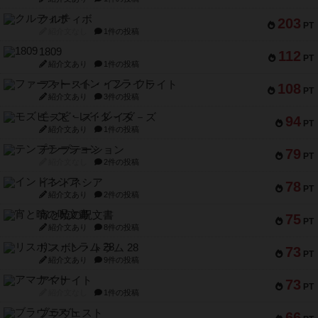
クルティボ
203
PT
紹介文なし
1件の投稿
1809
112
PT
紹介文あり
1件の投稿
ファースト・イン・フライト
108
PT
紹介文あり
3件の投稿
モズビ－ズ・レイダ－ズ
94
PT
紹介文あり
1件の投稿
テンプテーション
79
PT
紹介文なし
2件の投稿
インドネシア
78
PT
紹介文あり
2件の投稿
宵と暁の呪文書
75
PT
紹介文あり
8件の投稿
リスボン・トラム 28
73
PT
紹介文あり
9件の投稿
アマナイト
73
PT
紹介文なし
1件の投稿
ブラヴェスト
66