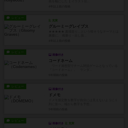
画を軸にした【 イラスト伝...
4年以上前
の投稿
レビュー
充実
グルーミーグレイブス
★★★★★ 墓場造り…という暗そうなテーマとは
裏腹に、 相乗り・出し抜...
4年以上前
の投稿
レビュー
画像付き
コードネーム
ワード連想型でチーム対抗ゲームとなっている
『コードネーム』。 ランダ...
5年弱前
の投稿
レビュー
画像付き
ドメモ
ドメモ規定数を数字が自分には見えないように１
列に並べ、端から数字を予想...
5年弱前
の投稿
レビュー
画像付き
充実