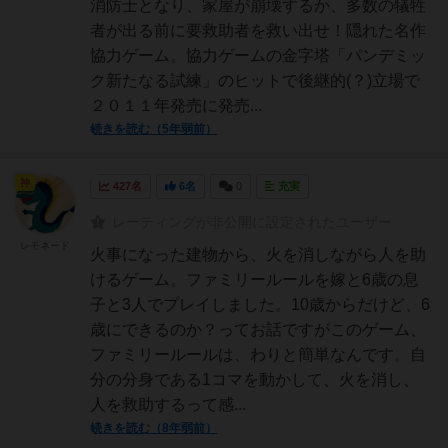
消防士となり、家屋が崩壊するか、多数の犠牲
者が出る前に要救助者を救い出せ！隠れた名作
協力ゲーム。協力ゲームの金字塔「パンデミッ
ク新たなる試練」のヒットで後継的(？)立場で
２０１１年発売に発売...
続きを読む（5年弱前）
神
427名
6名
0
充実
レーティングが非公開に設定されたユーザー
レモネード
火事になった建物から、火を消しながら人を助
けるゲーム。ファミリールールを嫁と6歳の息
子と3人でプレイしました。10歳からだけど、6
歳にできるのか？ってお話ですがこのゲーム、
ファミリールールは、わりと簡単なんです。自
分の分身である1コマを動かして、火を消し、
人を救助するって感...
続きを読む（8年弱前）