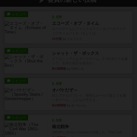
レビュー
充実
エコーズ・オブ・タイム
カードゲームにファイナルファンタジーのアクテ
ィブタイムバトル（もしくは...
26分前
by ジェイとと
レビュー
シャット・ザ・ボックス
とてもシンプルなダイスゲーム。2つのダイスを振
って、出目の合計を自分の...
約1時間前
by OSAっち
レビュー
充実
オバケだぞ～
対人アナログプレイ。簡単なルールで誰とでも遊
べるゲーム。こんなの子ども...
約2時間前
by おーちゃん
レビュー
充実
南北戦争
1983年にVictory Gamesが出版した『The Civil ...