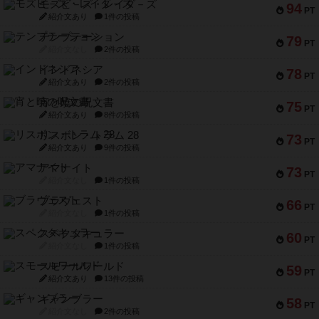
モズビ－ズ・レイダ－ズ
94
PT
紹介文あり
1件の投稿
テンプテーション
79
PT
紹介文なし
2件の投稿
インドネシア
78
PT
紹介文あり
2件の投稿
宵と暁の呪文書
75
PT
紹介文あり
8件の投稿
リスボン・トラム 28
73
PT
紹介文あり
9件の投稿
アマナイト
73
PT
紹介文なし
1件の投稿
ブラヴェスト
66
PT
紹介文なし
1件の投稿
スペクタキュラー
60
PT
紹介文なし
1件の投稿
スモールワールド
59
PT
紹介文あり
13件の投稿
ギャンブラー
58
PT
紹介文なし
2件の投稿