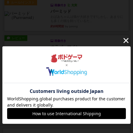
ルール/インスト
画像付き
充実
パーミッド
おばあちゃんは猫が大好きです!しかし、あまりに
も多くの猫を飼っているた...
約8時間前
by jurong
レビュー
画像付き
オラパ・マイン
お気に入りのplayte製です。オラパスペースから
やり、気に入りました...
約9時間前
by くみ
レビュー
マーリン
４人プレイ。インスト1時間プレイ2時間半。結構
ダイス運と手札のカード運...
約10時間前
by oliber
レビュー
アンブッシュ！：シルバースター
1987年にVictory Gamesが出版した『Silver Sta...
約10時間前
by Chaco