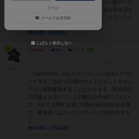
こちらは２０１１年発売のレスキュー協力ゲー
または
ムで、3〜4年前にプレイをして、迫る炎を消火
しつつ被害者を救出出来るか否か、ハラハラド
メールで会員登録
キドキしたゲーム展開...
続きを読む（約1年前）
しばらく表示しない
神
153名
1名
0
充実
chaco
『FlashPoint』のヒロイックレベルを6人でプレ
イすると、合計で10個のホットスポットをマッ
プ上に初期配置することになります。延焼判定
の対象となるグリッドの数は6×8=48マスなの
で、6人で４周する間に24回の延焼判定が必要
で、確率的にはホットスポットに5回命中する
こ...
続きを読む（1年以上前）