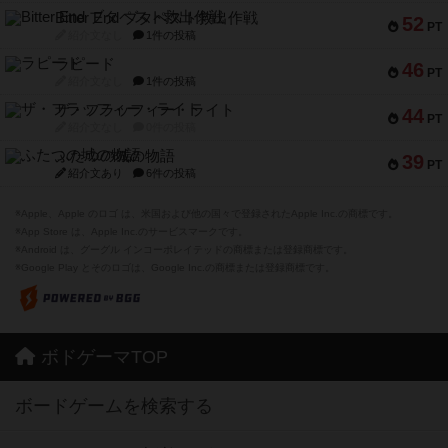
Bitter End ブタペスト救出作戦
52
PT
紹介文なし
1件の投稿
ラピード
46
PT
紹介文なし
1件の投稿
ザ・フラッフィー・ライト
44
PT
紹介文なし
0件の投稿
ふたつの城の物語
39
PT
紹介文あり
6件の投稿
※Apple、Apple のロゴ は、米国および他の国々で登録されたApple Inc.の商標です。
※App Store は、Apple Inc.のサービスマークです。
※Android は、グーグル インコーポレイテッドの商標または登録商標です。
※Google Play とそのロゴは、Google Inc.の商標または登録商標です。
ボドゲーマTOP
ボードゲームを検索する