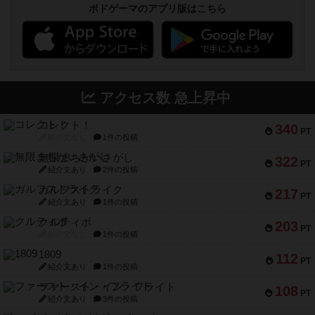
ボドゲーマのアプリ版はこちら
アクセス数 急上昇中
コレクト！
340
PT
紹介文なし
1件の投稿
無限まちがいさがし
322
PT
紹介文あり
2件の投稿
ガルフストライク
217
PT
紹介文あり
1件の投稿
クルティボ
203
PT
紹介文なし
1件の投稿
1809
112
PT
紹介文あり
1件の投稿
ファースト・イン・フライト
108
PT
紹介文あり
3件の投稿