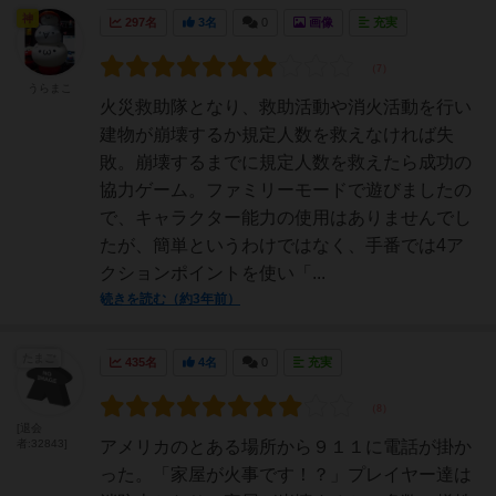
神
297名
3名
0
画像
充実
うらまこ
火災救助隊となり、救助活動や消火活動を行い
建物が崩壊するか規定人数を救えなければ失
敗。崩壊するまでに規定人数を救えたら成功の
協力ゲーム。ファミリーモードで遊びましたの
で、キャラクター能力の使用はありませんでし
たが、簡単というわけではなく、手番では4ア
クションポイントを使い「...
続きを読む（約3年前）
たまご
435名
4名
0
充実
[退会
者:32843]
アメリカのとある場所から９１１に電話が掛か
った。「家屋が火事です！？」プレイヤー達は