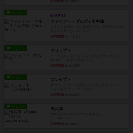
約6時間前
by Chaco
レビュー
画像付き
ファイアー・ブルズ / 火牛陣
火牛を引き連れて敵を殲滅させる。縦か斜めで前2
列まで攻撃できるが、自分...
約8時間前
by うらまこ
レビュー
フリップ７
カードをめくるかパスをするかを決めてパスした
時のカード数字が得点になる...
約8時間前
by mob567
レビュー
コンセプト
親のプレイヤーがお題を決めて限られたヒントの
中から他のプレイヤーに当て...
約8時間前
by mob567
レビュー
海兵隊
1988年にVictory Gamesが出版した
『Leathernec...
約8時間前
by Chaco