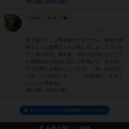
続きを読む（10年以上前）
勇者
244名
1名
0
こいち
皆で協力し、火事を鎮火するゲーム。建物の倒
壊もしくは民間人４人が死んでしまうとプレイ
ヤー側の敗北。基本皆、消防士なのだがいくつ
か職種があり状況に応じて転職して、火を消し
たり民間人を救出したりする。「俺、火消すか
らあっちの民間人を！」「この民間人、手当て
したから救急車に！」「...
続きを読む（10年以上前）
フラッシュポイント：火災救助隊のトップに戻る
会員の新しい投稿