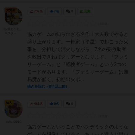
大賢者
797名
7名
0
充実
喫茶あかね･
マスター
協力ゲームの知られざる名作！大人数でやると
盛り上がります。一軒家（平屋）で起こった火
事を、分担して消火しながら、7名の要救助者
を救出できればクリアーとなります。『ファミ
リーゲーム』と『経験者ゲーム』という2つの
モードがあります。『ファミリーゲーム』は難
易度が低く、初期出火ポ...
続きを読む（8年以上前）
仙人
461名
0名
0
sokuri3510
協力ゲームということでパンデミックのような
ゲームを想像していると、ちょっと違うと思い