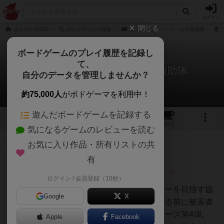
ログイン
閉じる
ボドゲーマTOP
ボードゲームの検索
フラッシュポイント：火災救助隊
ボードゲームのプレイ履歴を記録し
て、
フラッシュポイント：火災救助隊
自分のデータを管理しませんか？
9件のレビュー
約75,000人
がボドゲーマを利用中！
遊んだボードゲームを記録する
15
9
32
トップ
画像
動画
レビュー
カフェ
気になるゲームのレビューを読む
お気に入り作品・所有リストの共
大賢者
183名
3名
0
充実
有
ログイン / 会員登録（10秒）
しのじゅんぴ
ょん
アメリカの消防士となりレスキューを目指す協
Google
X
力ゲーム。炎で一軒家が崩れ落ちる前に被害者
を救出しよう！再び入手したシリーズ第4弾。
Apple
Facebook